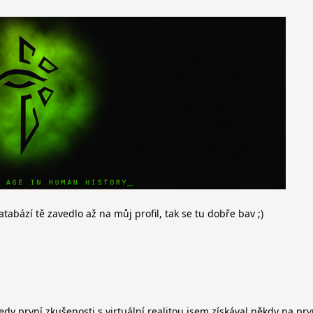
atabází tě zavedlo až na můj profil, tak se tu dobře bav ;)
tedy první zkušenosti s virtuální realitou jsem získával někdy na pr