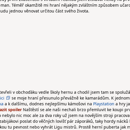
r-man. Téměř okamžitě mi hraní nějakým zvláštním způsobem učaro
budu jednou věnovat určitou část svého života.
 otevřeli v obchoďáku vedle školy hernu a chodil jsem tam se spolu
ici
se moje hraní přesunulo převážně ke kamarádům. K jedno
ka
a k dalšímu, dodnes nejlepšímu kámošovi na
Playstation
a hry j
Naštěstí se ale naši nechali brzo přemluvit ke koupi pr
nebylo nic moc ale za dva roky už jsem na novějším stroji pracova
 zabijákovi poslat do věčných lovišť pár záporáků, taky hordy nácků
akou tu pevnost nebo vyhrát Ligu mistrů. Prostě herní puberta jak m