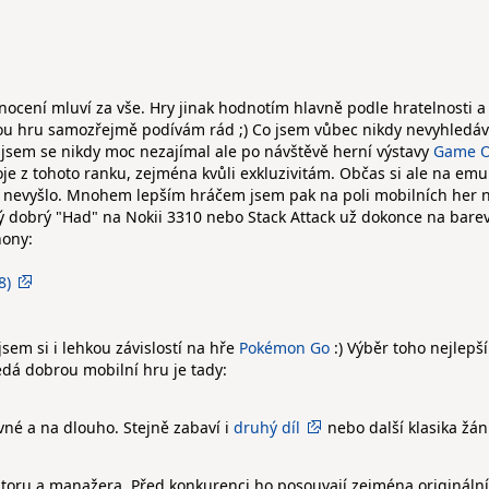
ocení mluví za vše. Hry jinak hodnotím hlavně podle hratelnosti a
knou hru samozřejmě podívám rád ;) Co jsem vůbec nikdy nevyhledáv
e jsem se nikdy moc nezajímal ale po návštěvě herní výstavy
Game 
je z tohoto ranku, zejména kvůli exkluzivitám. Občas si ale na emu
pc nevyšlo. Mnohem lepším hráčem jsem pak na poli mobilních her 
tarý dobrý "Had" na Nokii 3310 nebo Stack Attack už dokonce na bar
hony:
8)
sem si i lehkou závislostí na hře
Pokémon Go
:) Výběr toho nejlepš
dá dobrou mobilní hru je tady:
né a na dlouho. Stejně zabaví i
druhý díl
nebo další klasika žá
oru a manažera. Před konkurenci ho posouvají zejména originální