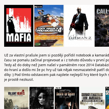
Už za vlastní prašule jsem si později pořídil notebook a kamarád
času se pomalu začínal projevovat a i z tohoto důvodu v první p
Tedy až do doby než jsem našel v památném roce 2014 Databázi-h
do hraní a došlo mi že pc hry už tak nějak nesmazatelně patří do
díky :) Pod tímto odstavcem pak najdete nejlepší hry které bych
je prostě nezkusil.