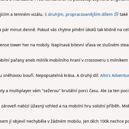
ajícím a temném vizálu.
S druhým, propracovanějším dílem
také
 pár minut denně. Pokud vás chytne plnění úkolů tak klidně na ce
fense tower her na mobily. Napínavá bitevní vřava ve slušivém st
ilní pařany aneb milník mobilního hraní v crossoveru s milníkem s
u sněhovou bouří. Nepopsatelná krása. A druhý díl:
Alto's Adventu
y a multiplayer vám "sežerou" brutální porci času. Ale za ten poci
ároveň nabízí úžasný vzhled a na mobilní hru solidní příběh. Mob
 jsem jí objevil nechyběla v žádném mobilu. Jen těch 100k nechce p