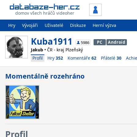
domov všech hráčů videoher
Hry
Vývojáři
Uživatelé
Diskuze
Herní výzva
Kuba1911
PC
Android
5986
Jakub
• ČR - kraj Plzeňský
Profil
Hry
352
Komentáře
62
Přátelé
30
Achi
Momentálně rozehráno
Profil