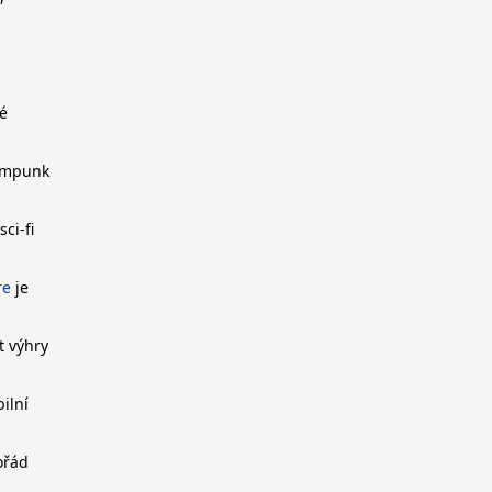
lé
eampunk
ci-fi
re
je
t výhry
ilní
ořád