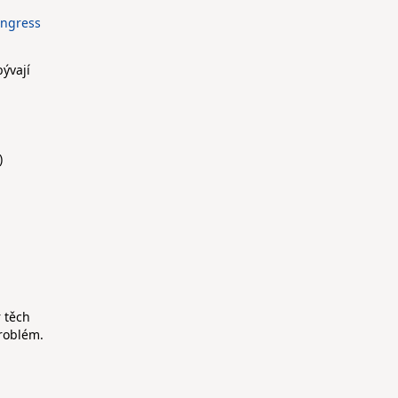
Ingress
ývají
)
 těch
problém.