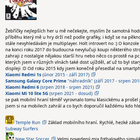
Žebříčky nejlepších her u mě nečekejte, myslím že samotná hodn
příběhu který mě u hry drží než podle grafiky, i když se na pě
stále nevyhledávám je multiplayer. Holt introvert no :) O konzol
na konci roku 2017 do budoucna nevylučuji koupi některého stro
zahraji z nostalgie nějakou starší hru nebo něco co prostě na 
kterých jsem v různých vlnách také dost ujížděl, ať už to byl s
displeji :D Od roku 2015 kdy jsem konečně přesedlal na smartp
Xiaomi Redmi 1s
(únor 2015 - září 2017)
Samsung Galaxy Core Prime
"náhradník" (září 2017 - srpen 201
Xiaomi Redmi 6
(srpen 2018 - srpen 2021)
Xiaomi Mi 10 lite 5G
(srpen 2021 - dosud)
se pak mobilní hraní téměř vyrovnalo tomu klasickému a prošel j
jsem si na mobilech zahrál a co bych doporučil každému kdo hle
Temple Run
Základ mobilního hraní. Rychlé, hezké zábav
Subway Surfers
New Star Soccer
Velmi povedený mix fotbalového simulát