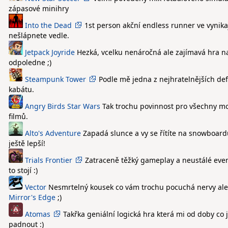
zápasové minihry
Into the Dead
1st person akční endless runner ve vynik
nešlápnete vedle.
Jetpack Joyride
Hezká, vcelku nenáročná ale zajímavá hra na
odpoledne ;)
Steampunk Tower
Podle mě jedna z nejhratelnějších de
kabátu.
Angry Birds Star Wars
Tak trochu povinnost pro všechny mob
filmů.
Alto's Adventure
Zapadá slunce a vy se řítíte na snowboard
ještě lepší!
Trials Frontier
Zatraceně těžký gameplay a neustálé event
to stojí :)
Vector
Nesmrtelný kousek co vám trochu pocuchá nervy ale z
Mirror's Edge
;)
Atomas
Takřka geniální logická hra která mi od doby co
padnout :)