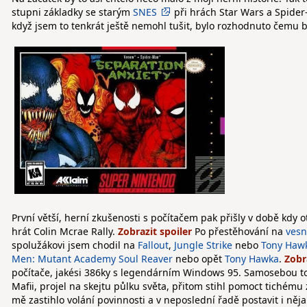
stupni základky se starým
SNES
při hrách Star Wars a Spide
když jsem to tenkrát ještě nemohl tušit, bylo rozhodnuto čemu 
První větší, herní zkušenosti s počítačem pak přišly v době kdy
hrát Colin Mcrae Rally.
Po přestěhování na
vesn
spolužákovi jsem chodil na
Fallout
,
Jungle Strike
nebo
Tony Haw
Men: Mutant Academy
Soul Reaver
nebo opět
Tony Hawka
.
počítače, jakési 386ky s legendárním Windows 95. Samosebou to 
Mafii, projel na skejtu půlku světa, přitom stihl pomoct tichému
mě zastihlo volání povinnosti a v neposlední řadě postavit i něj