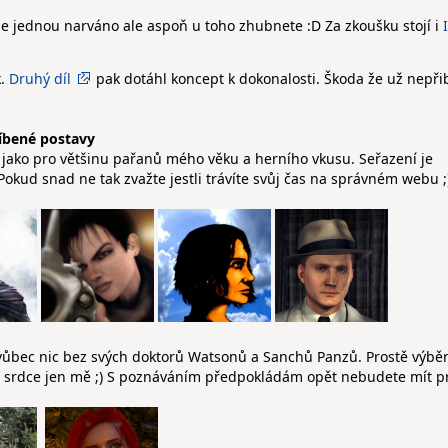
ase jednou narváno ale aspoň u toho zhubnete :D Za zkoušku stojí i
k.
Druhý díl
pak dotáhl koncept k dokonalosti. Škoda že už nepřib
íbené postavy
ý jako pro většinu pařanů mého věku a herního vkusu. Seřazení je
kud snad ne tak zvažte jestli trávíte svůj čas na správném webu ;
 vůbec nic bez svých doktorů Watsonů a Sanchů Panzů. Prostě výběr
 za srdce jen mě ;) S poznáváním předpokládám opět nebudete mít 