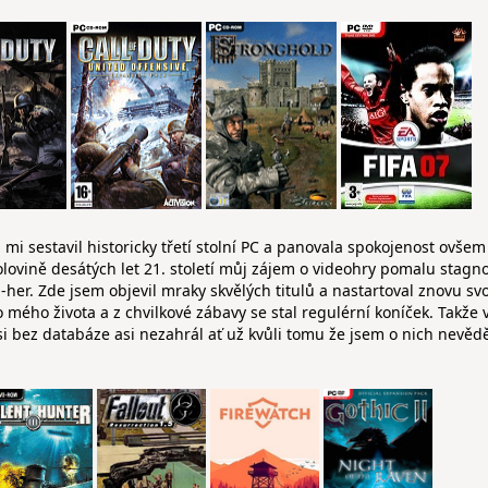
 mi sestavil historicky třetí stolní PC a panovala spokojenost ovše
olovině desátých let 21. století můj zájem o videohry pomalu stagno
er. Zde jsem objevil mraky skvělých titulů a nastartoval znovu sv
 mého života a z chvilkové zábavy se stal regulérní koníček. Takže 
 si bez databáze asi nezahrál ať už kvůli tomu že jsem o nich nevěd