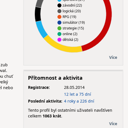
závodní (22)
logická (20)
RPG (19)
simulátor (19)
strategie (15)
online (2)
dětská (2)
Více
m zub
val.
ou chuť
Přítomnost a aktivita
velký
Registrace:
28.05.2014
ěl nebo
12 let a 75 dní
Poslední aktivita:
4 roky a 226 dní
Tento profil byl ostatními uživateli navštíven
celkem
1063 krát
.
Více