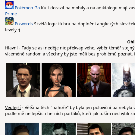
Pokémon Go
Kult dorazil na mobily a na adiktologii mají z
Prime
Pixwords
Skvělá logická hra na doplnění anglických slovíče
levely :(
Obl
Hlavní
- Tady se asi neděje nic překvapivého, výběr téměř stejn
víceméně random a všechny by jste měli bez problémů poznat. Po
Vedlejší
- Většina těch "nahoře" by byla jen poloviční ba nebyla
podle mě nejlepších herních parťáků, kteří jak tuším nechytili