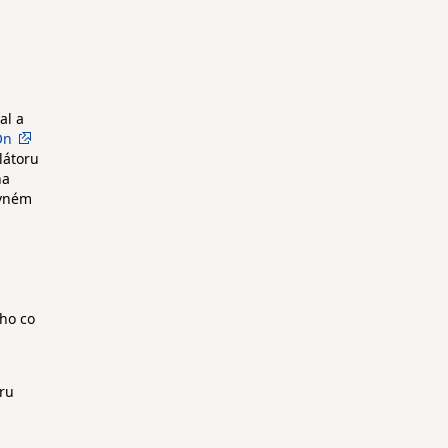
al a
On
látoru
na
evném
ího co
nru
,