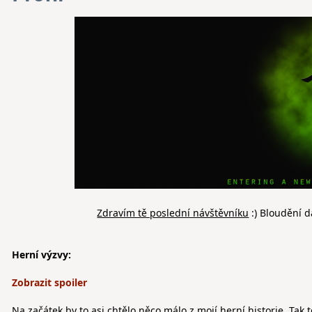
Zdravím tě poslední návštěvníku
:) Bloudění d
Herní výzvy:
Na začátek by to asi chtělo něco málo z mojí herní historie. Tak 