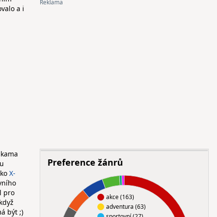
valo a i
žákama
Preference žánrů
mu
ako
X-
vního
l pro
akce (163)
 když
adventura (63)
á být ;)
sportovní (27)