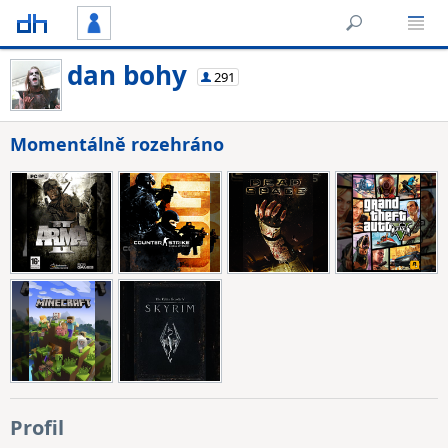
dan bohy
291
Momentálně rozehráno
Profil