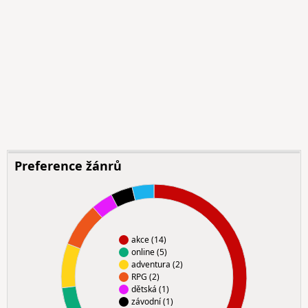
Preference žánrů
akce (14)
online (5)
adventura (2)
RPG (2)
dětská (1)
závodní (1)