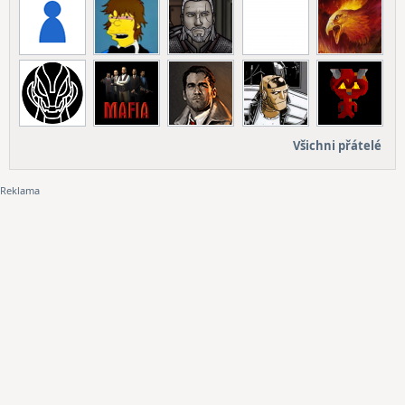
Všichni přátelé