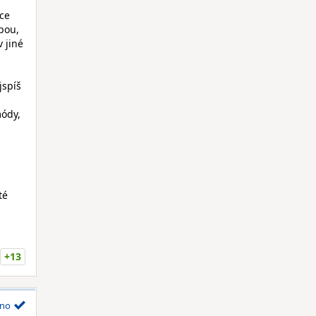
ice
pou,
 jiné
jspíš
módy,
té
+13
no