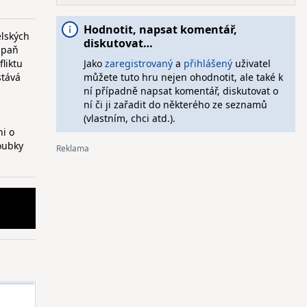
Hodnotit, napsat komentář,
elských
diskutovat…
mpaň
fliktu
Jako
zaregistrovaný
a
přihlášený
uživatel
stává
můžete tuto hru nejen ohodnotit, ale také k
ní případně napsat komentář, diskutovat o
ní či ji zařadit do některého ze seznamů
(vlastním, chci atd.).
ni o
oubky