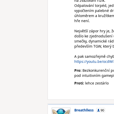
na zvažování rizik.
Odpalování torpéd, jedn
vypočtením palebné drá
úhloměrem a kružítkem h
hře není.
Největší zápor hry je,
došlo ke zjednodušení u
smečky, dynamické rádio
především TGW, který by
A pak samozřejmě chybí
https://youtu.be/ocdW
Pro:
Bezkonkurenční pon
pod intuitivním game
Proti:
lehce zestárlo
Breathlless
90