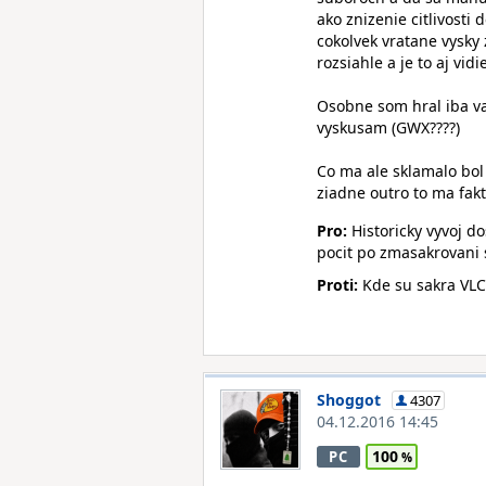
ako znizenie citlivosti
cokolvek vratane vysky
rozsiahle a je to aj vid
Osobne som hral iba va
vyskusam (GWX????)
Co ma ale sklamalo bol 
ziadne outro to ma fakt
Pro:
Historicky vyvoj do
pocit po zmasakrovani 
Proti:
Kde su sakra VLCI
Shoggot
4307
04.12.2016 14:45
100
PC