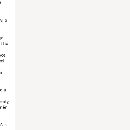
0
vilo
je
ut ho
vce,
oli
vá
d a
enty,
áněn
 čas