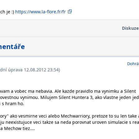
ch je :)
https://www.la-flore.fr/fr
Diskuze
mentáře
Dohrá
ední úprava 12.08.2012 23:54)
vam a vobec ma nebavia. Ale kazde pravidlo ma vynimku a Silent
povestnou vynimou. Milujem Silent Huntera 3, ako vlastne jeden jed
i s hram ho.
ory" ako vesmirne veci alebo Mechwarriory, pretoze to su len take
ju neexistujuce veci takze sa neda porovnat uroven simulacie s rea
 Mechow tiez....