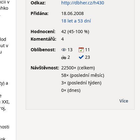
cii v
Odkaz:
http://dbher.cz/h430
ahko
Přidána:
18.06.2008
,
18 let a 53 dní
Hodnocení:
42 (45-100 %)
Komentářů:
4
lod
ut v
Oblíbenost:
13
11
u
2
23
Návštěvnost:
22500× (celkem)
58× (poslední měsíc)
3× (poslední týden)
y) a
0× (dnes)
e
Více
 XXI,
oj,
nosti
dok