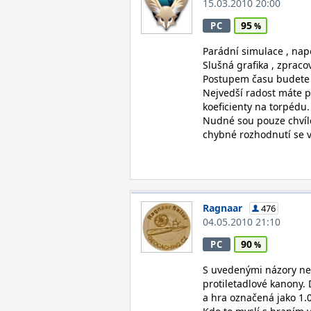
15.03.2010 20:00
95
PC
Parádní simulace , nap
Slušná grafika , zpracov
Postupem času budete v
Nejvedší radost máte p
koeficienty na torpédu.
Nudné sou pouze chvíle 
chybné rozhodnutí se v
Ragnaar
476
04.05.2010 21:10
90
PC
S uvedenými názory nez
protiletadlové kanony.
a hra označená jako 1.0 