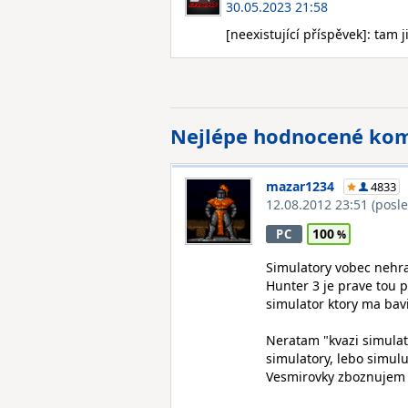
30.05.2023 21:58
[neexistující příspěvek]: tam ji
Nejlépe hodnocené ko
mazar1234
4833
12.08.2012 23:51
(posl
100
PC
Simulatory vobec nehra
Hunter 3 je prave tou 
simulator ktory ma bav
Neratam "kvazi simulat
simulatory, lebo simulu
Vesmirovky zboznujem a