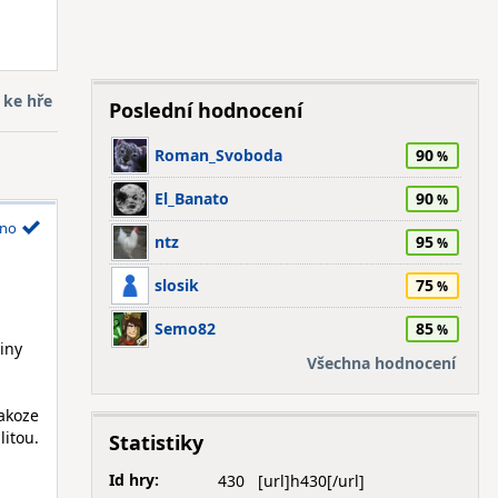
 ke hře
Poslední hodnocení
Roman_Svoboda
90
El_Banato
90
no
ntz
95
slosik
75
Semo82
85
iny
Všechna hodnocení
 akoze
litou.
Statistiky
Id hry:
430