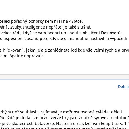
osled pořádný ponorky sem hrál na 486tce.
ání , zvuky. Inteligence nepřátel je také slušná.
elice rádi, když se vám podaří uniknout z obklíčení Destoyerů..
o úspěšném zásahu poté kdy ste si manuálně nastavili a vypočetli
hlídkování , jakmile ale zahlédnete loď kde vše velmi rychle a prv
elmi špatně napravuje.
Dohrá
bývá než souhlasit. Zajímavá je možnost osobně ovládat dělo i
 Důležité je dodat, že první verze hry jsou značně syrové a nedokon
je ve skutečnosti betaverze. Naštěstí u nás lze nyní koupit už v. 1.4