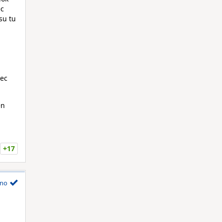
ec
su tu
bec
en
+17
no