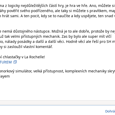
a z logicky nejdůležitějších částí hry, je hra ve hře. Ano, můžete s
hy pověřit svého podřízeného, ale taky si můžete s pravítkem, ma
rát sami. A ten pocit, kdy se to naučíte a kdy uspějete, ten snad v
 že nemá důstojného nástupce. Možná je to ale dobře, protože by ne
ž tak velmi přístupných mechanik. Zas by bylo ale super mít vlčí
, nálady posádky a další a další věci. Hodně věcí ale řeší pro SH 
 si zasloužil vlastní komentář.
 chlastačky v La Rochelle!
iTUltEM
orkový simulátor, velká přístupnost, komplexních mechaniky skry
playem
Dohrá