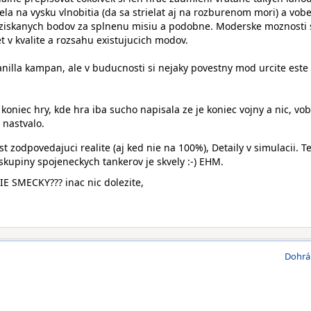
 dela na vysku vlnobitia (da sa strielat aj na rozburenom mori) a vob
 ziskanych bodov za splnenu misiu a podobne. Moderske moznosti 
iet v kvalite a rozsahu existujucich modov.
nilla kampan, ale v buducnosti si nejaky povestny mod urcite este
koniec hry, kde hra iba sucho napisala ze je koniec vojny a nic, vo
 nastvalo.
st zodpovedajuci realite (aj ked nie na 100%), Detaily v simulacii. T
skupiny spojeneckych tankerov je skvely :-) EHM.
E SMECKY??? inac nic dolezite,
Dohrá