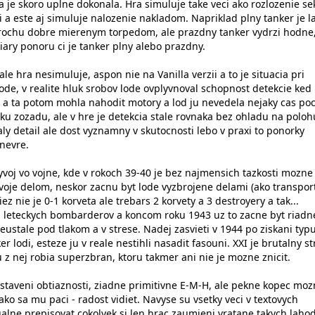
 je skoro uplne dokonala. Hra simuluje take veci ako rozlozenie sek
i a este aj simuluje nalozenie nakladom. Napriklad plny tanker je l
trochu dobre mierenym torpedom, ale prazdny tanker vydrzi hodne
ciary ponoru ci je tanker plny alebo prazdny.
le hra nesimuluje, aspon nie na Vanilla verzii a to je situacia pri
ode, v realite hluk srobov lode ovplyvnoval schopnost detekcie ked 
 a ta potom mohla nahodit motory a lod ju nevedela nejaky cas poc
ku zozadu, ale v hre je detekcia stale rovnaka bez ohladu na poloh
ly detail ale dost vyznamny v skutocnosti lebo v praxi to ponorky
anevre.
yvoj vo vojne, kde v rokoch 39-40 je bez najmensich tazkosti mozne
voje delom, neskor zacnu byt lode vyzbrojene delami (ako transport
z nie je 0-1 korveta ale trebars 2 korvety a 3 destroyery a tak...
 leteckych bombarderov a koncom roku 1943 uz to zacne byt riadn
eustale pod tlakom a v strese. Nadej zasvieti v 1944 po ziskani typu
 lodi, esteze ju v reale nestihli nasadit fasouni. XXI je brutalny str
 z nej robia superzbran, ktoru takmer ani nie je mozne znicit.
astaveni obtiaznosti, ziadne primitivne E-M-H, ale pekne kopec moz
 ako sa mu paci - radost vidiet. Navyse su vsetky veci v textovych
lne prepisovat cokolvek si len hrac zaumieni vratane takych laho