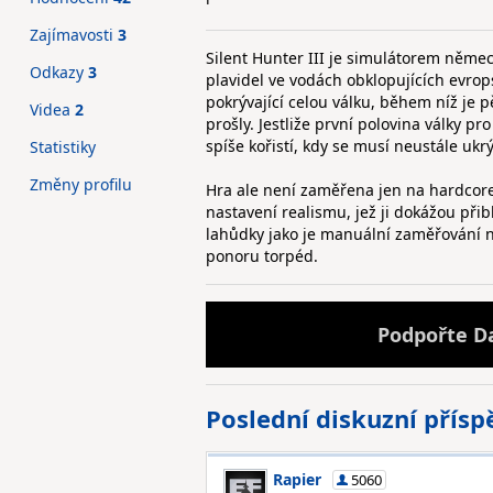
Zajímavosti
3
Silent Hunter III je simulátorem něme
Odkazy
3
plavidel ve vodách obklopujících evro
pokrývající celou válku, během níž je p
Videa
2
prošly. Jestliže první polovina války p
spíše kořistí, kdy se musí neustále uk
Statistiky
Změny profilu
Hra ale není zaměřena jen na hardcore
nastavení realismu, jež ji dokážou přibl
lahůdky jako je manuální zaměřování ne
ponoru torpéd.
Podpořte D
Poslední diskuzní přís
Rapier
5060