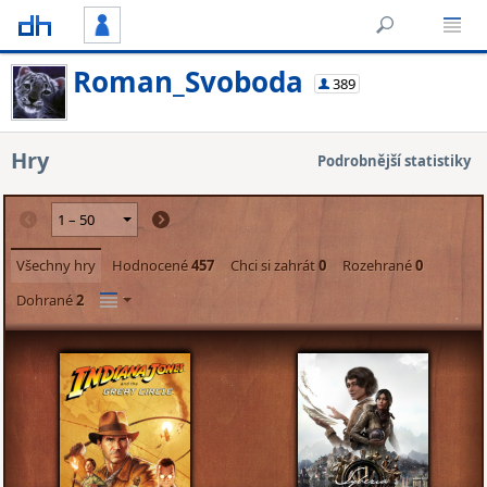
Roman_Svoboda
389
Hry
Podrobnější statistiky
Všechny hry
Hodnocené
457
Chci si zahrát
0
Rozehrané
0
Dohrané
2