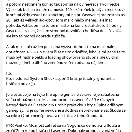
a potom nestihnem koniec tak som sa nikdy nevracal kvôli liečbe.
Výsledok bol iba ten, že namiesto 120 lekárničiek (malých medkitov)
ktoré mi vždy zostali na konci hry mi ich pri časovanej hre zostalo asi
20. Taktiež veľkých aid-kitov som mal o niečo menej... ale ináč
pohoda. Vzhľadom na to, že mi ešte na konci ostali skoro 2 hodiny
času tak je vidieť, že som si mohol dovoliť aj chodiť sa doliečovať....
ale kto to mohol dopredu tušiť že.
A tak mi ostala už len posledná výzva - dohrať to na maximálnu
obtiažnosť 3-3-3-3. Neviem či sa na to odvážim, lebo je mi jasné že to
musí byť riadne peklo a loading show prvého stupňa, ale uvidím
možno jedného dlhého zimného večera odvahu nájdem.
P.S.
Kto nedohral System Shock aspoň 5 krát, je totálny ignorant a
hráčska nula :-))).
Jo a ešte, čo je na tejto hre úplne geniálne spravené je začiatočná
voľba obtiažnosti, kde sa pomocou nastavení 0 až 3 v rôznych
kategóriach dajú z tejto hry urobiť prakticky 3 hry s úplne odlišným
gameplay. To je úplné nevídane a dodnes neprekonané asi. Škoda že
sa nikto týmto neinšpiroval a nestal sa z toho štandard.
Pro:
Všetko, Možnosť zahrať sa na Vogonskú demolačnú flotilu a
zničiť Zem rukou hráča :-) Laserom. Dokonale prepracovaná voľba