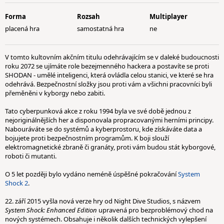
Forma
Rozsah
Multiplayer
placená hra
samostatná hra
ne
V tomto kultovním akčním titulu odehrávajícím se v daleké budoucnosti
roku 2072 se ujímáte role bezejmenného hackera a postavíte se proti
SHODAN - umělé inteligenci, která ovládla celou stanici, ve které se hra
odehrává. Bezpečnostní složky jsou proti vám a všichni pracovníci byli
přeměněni v kyborgy nebo zabiti.
Tato cyberpunková akce z roku 1994 byla ve své době jednou z
nejoriginálnějších her a disponovala propracovanými herními principy.
Nabouráváte se do systémů a kyberprostoru, kde získáváte data a
bojujete proti bezpečnostním programům. K boji slouží
elektromagnetické zbraně či granáty, proti vám budou stát kyborgové,
roboti či mutanti.
O 5 let později bylo vydáno neméně úspěšné pokračování
System
Shock 2
.
22. září 2015 vyšla nová verze hry od Night Dive Studios, s názvem
System Shock: Enhanced Edition
upravená pro bezproblémový chod na
nových systémech. Obsahuje i několik dalších technických vylepšení