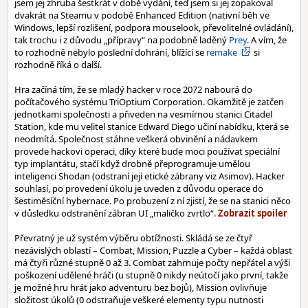
jsem jej zhruba šestkrát v době vydání, teď jsem si jej zopakoval
dvakrát na Steamu v podobě Enhanced Edition (nativní běh ve
Windows, lepší rozlišení, podpora mouselook, převolitelné ovládání),
tak trochu i z důvodu „přípravy“ na podobně laděný
Prey
. A vím, že
to rozhodně nebylo poslední dohrání, blížící se
remake
si
rozhodně říká o další.
Hra začíná tím, že se mladý hacker v roce 2072 nabourá do
počítačového systému TriOptium Corporation. Okamžitě je zatčen
jednotkami společnosti a přiveden na vesmírnou stanici Citadel
Station, kde mu velitel stanice Edward Diego učiní nabídku, která se
neodmítá. Společnost stáhne veškerá obvinění a nádavkem
provede hackovi operaci, díky které bude moci používat speciální
typ implantátu, stačí když drobně přeprogramuje umělou
inteligenci Shodan (odstraní její etické zábrany viz Asimov). Hacker
souhlasí, po provedení úkolu je uveden z důvodu operace do
šestiměsíční hybernace. Po probuzení z ní zjistí, že se na stanici něco
v důsledku odstranění zábran UI „maličko zvrtlo“.
Převratný je už systém výběru obtížnosti. Skládá se ze čtyř
nezávislých oblastí – Combat, Mission, Puzzle a Cyber – každá oblast
má čtyři různé stupně 0 až 3. Combat zahrnuje počty nepřátel a výši
poškození udělené hráči (u stupně 0 nikdy neútočí jako první, takže
je možné hru hrát jako adventuru bez bojů), Mission ovlivňuje
složitost úkolů (0 odstraňuje veškeré elementy typu nutnosti