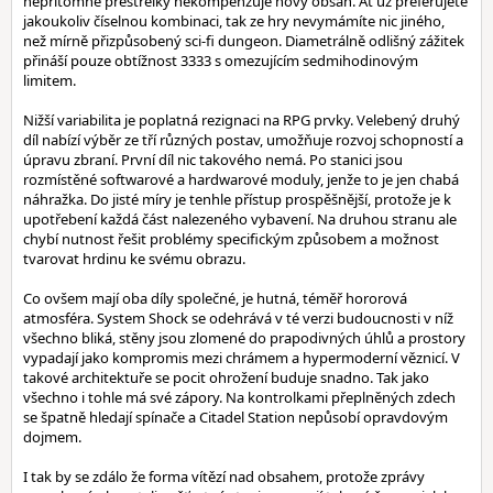
nepřítomné přestřelky nekompenzuje nový obsah. Ať už preferujete
jakoukoliv číselnou kombinaci, tak ze hry nevymámíte nic jiného,
než mírně přizpůsobený sci-fi dungeon. Diametrálně odlišný zážitek
přináší pouze obtížnost 3333 s omezujícím sedmihodinovým
limitem.
Nižší variabilita je poplatná rezignaci na RPG prvky. Velebený druhý
díl nabízí výběr ze tří různých postav, umožňuje rozvoj schopností a
úpravu zbraní. První díl nic takového nemá. Po stanici jsou
rozmístěné softwarové a hardwarové moduly, jenže to je jen chabá
náhražka. Do jisté míry je tenhle přístup prospěšnější, protože je k
upotřebení každá část nalezeného vybavení. Na druhou stranu ale
chybí nutnost řešit problémy specifickým způsobem a možnost
tvarovat hrdinu ke svému obrazu.
Co ovšem mají oba díly společné, je hutná, téměř hororová
atmosféra. System Shock se odehrává v té verzi budoucnosti v níž
všechno bliká, stěny jsou zlomené do prapodivných úhlů a prostory
vypadají jako kompromis mezi chrámem a hypermoderní věznicí. V
takové architektuře se pocit ohrožení buduje snadno. Tak jako
všechno i tohle má své zápory. Na kontrolkami přeplněných zdech
se špatně hledají spínače a Citadel Station nepůsobí opravdovým
dojmem.
I tak by se zdálo že forma vítězí nad obsahem, protože zprávy