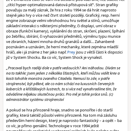
„cítící hyper-optimalizovaná datová přístupová síť“. Stran grafiky
považuju za malý zázrak, že hra z roku 1994 se dá hrát naprosto
stejně jako hry o více než čtvrt století později. Grafický, resp. herní
engine zobrazuje velmi věrohodnou hru světel a stínů, umožňuje
základní interakci s některými předměty, či displayi, umí obraz v
obraze (funkční kamery), vyklánění do stran, skrčení, plazení, šplhání
po žebříku, sbírání, či vyhazování předmětů, výměnu typu munice
ve zbraních, házení mnoha druhů granátů a další… Zahanbeně
poznávám a uznávám, že herní mechaniky, které zejména mladší
hráči, ale i já známe z her jako např.
Prey
jsou z větší části k dispozici
již v System Shocku. Ba co víc, System Shock je vynalezl.
„Pracoval bych raději dole v patře vedoucích? Ani náhodou. Dívám se
na to takhle: Jsem jeden z několika šťastných, kteří můžou vidět krev a
kosti tohohle monstra zvaného Citadela. Nemusí to zde, v patře
strojírenství, být pěkné, ale co nám schází na luxusních červených
kobercích a křišťálových lustrech, to si více než vynahradíme tím, že
odvádíme nějakou skutečnou práci. Pro mě je tohle práce snů. (c)
administrátor systému strojírenství
A pokud se hra přirozeně hraje, snadno se ponoříte i do starší
grafiky, která taktéž působí velmi přirozeně. Na tom má zásluhu
především herní design, který je naprosto fantastický – a opět – ba
co víc, je přímo geniální. Technologie v roce 1994 ještě