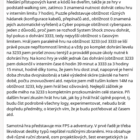
hledání přístupových karet a kódů ke dveřím, takže je ze hry v
podstatě walking sim, zatímco 3 znamená nutnost dohrát celou hru
v interním limitu 7 hodin), Puzzle představuje obtížnost různých
hádanek (konfigurace kabelů, přepínačů atd., obtížnost 0 znamená
jejich automatické vyřešení) a Cyber popisuje obtížnost cyberspace.
Jeden z důvodů, proč jsem se rozhodl System Shock znovu dohrát,
byl pokus o dohrání 3333, tedy nejvyšší obtížnost s časovým
limitem. Hrál jsem paralelně hru na obtížnost 3233 (od 3333 se liší
právě pouze nepřítomností limitu) a vždy po komplet dohrání levelu
na 3233 jsem prošel znovu tentýž a prováděl pouze úkoly nutné k
dohrání hry. Na konci hry je vidět jednak čas dohrání (obtížnost 3233
jsem dokončil v interním čase 6 hodin 39 minut a 3333 za 3 hodiny
15 minut, hodně díky tomu, že jsem hru dost znal, napoprvé je herní
doba zhruba dvojnásobná) a také výsledné skóre (závislé na herní
době, počtu znovuoživení atd. nejvíce jsem měl tuším kolem 14M na
obtížnost 3233, kdy jsem hrál bez oživování). Nejlepší zážitek je
podle mého na 3233 s kompletním prozkoumáním celé stanice. Při
dalším hraní zkusím hrát hru tak, jak by ji hrál hráč úplně poprvé, tj.
budu číst podrobně všechny logy, experimentovat, nebudu brát
dopředu předměty, o kterých vím, že je budu potřebovat až časem
atd.
Samotná hra představuje mix FPS a adventury. V prvé řadě je třeba
likvidovat desítky typů nepřátel rozličnými zbraněmi. Hra obsahuje
dvě různé ruční zbraně, osm projektilových, šest energetických (a