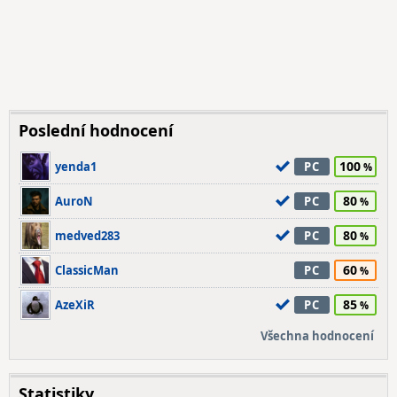
Poslední hodnocení
100
yenda1
PC
80
AuroN
PC
80
medved283
PC
60
ClassicMan
PC
85
AzeXiR
PC
Všechna hodnocení
Statistiky