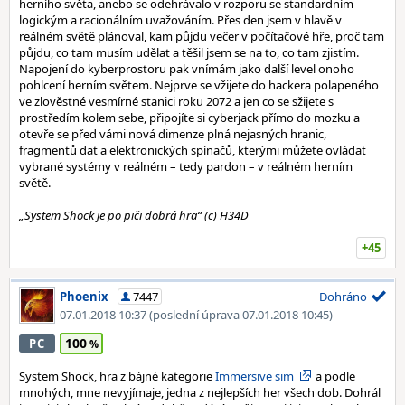
herního světa, anebo se odehrávalo v rozporu se standardním
logickým a racionálním uvažováním. Přes den jsem v hlavě v
reálném světě plánoval, kam půjdu večer v počítačové hře, proč tam
půjdu, co tam musím udělat a těšil jsem se na to, co tam zjistím.
Napojení do kyberprostoru pak vnímám jako další level onoho
pohlcení herním světem. Nejprve se vžijete do hackera polapeného
ve zlověstné vesmírné stanici roku 2072 a jen co se sžijete s
prostředím kolem sebe, připojíte si cyberjack přímo do mozku a
otevře se před vámi nová dimenze plná nejasných hranic,
fragmentů dat a elektronických spínačů, kterými můžete ovládat
vybrané systémy v reálném – tedy pardon – v reálném herním
světě.
„System Shock je po piči dobrá hra“ (c) H34D
+45
Phoenix
7447
Dohráno
07.01.2018 10:37
(poslední úprava 07.01.2018 10:45)
100
PC
System Shock, hra z bájné kategorie
Immersive sim
a podle
mnohých, mne nevyjímaje, jedna z nejlepších her všech dob. Dohrál