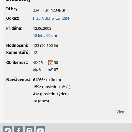
Id hry:
234
Odkaz:
http://dbher.cz/h234
Přidána:
12.06.2008
18 let a 60 dní
Hodnocení:
123 (50-100 %)
Komentářů:
12
Oblíbenost:
25
38
6
87
Návštěvnost:
61266× (celkem)
159× (poslední měsíc)
41× (poslední týden)
1× (dnes)
Více