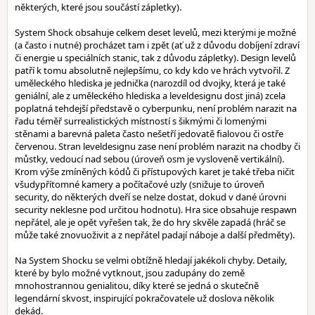
některých, které jsou součástí zápletky).
System Shock obsahuje celkem deset levelů, mezi kterými je možné
(a často i nutné) procházet tam i zpět (ať už z důvodu dobíjení zdraví
či energie u speciálních stanic, tak z důvodu zápletky). Design levelů
patří k tomu absolutně nejlepšímu, co kdy kdo ve hrách vytvořil. Z
uměleckého hlediska je jednička (narozdíl od dvojky, která je také
geniální, ale z uměleckého hlediska a leveldesignu dost jiná) zcela
poplatná tehdejší představě o cyberpunku, není problém narazit na
řadu téměř surrealistických místností s šikmými či lomenými
stěnami a barevná paleta často nešetří jedovatě fialovou či ostře
červenou. Stran leveldesignu zase není problém narazit na chodby či
můstky, vedoucí nad sebou (úroveň osm je vysloveně vertikální).
Krom výše zmíněných kódů či přístupových karet je také třeba ničit
všudypřítomné kamery a počítačové uzly (snižuje to úroveň
security, do některých dveří se nelze dostat, dokud v dané úrovni
security neklesne pod určitou hodnotu). Hra sice obsahuje respawn
nepřátel, ale je opět vyřešen tak, že do hry skvěle zapadá (hráč se
může také znovuoživit a z nepřátel padají náboje a další předměty).
Na System Shocku se velmi obtížně hledají jakékoli chyby. Detaily,
které by bylo možné vytknout, jsou zadupány do země
mnohostrannou genialitou, díky které se jedná o skutečně
legendární skvost, inspirující pokračovatele už doslova několik
dekád.