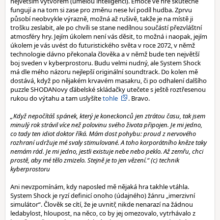
největším výtvorem (umělou inteligencí). Emoce ve hře skutečně
fungují a na tom si zase pro změnu nese lví podíl hudba. Zprvu
působí neobvykle výrazně, možná až rušivě, takže je na místě ji
trošku zeslabit, ale po chvíli se stane nedílnou součástí přezvláštní
atmosféry hry. Jejím úkolem není vás děsit, to možná i naopak, jejím
úkolem je vás uvést do futuristického světa v roce 2072, v němž
technologie dávno překonala člověka a v němž bude ten největší
boj sveden v kyberprostoru. Budu velmi nudný, ale System Shock
má dle mého názoru nejlepší originální soundtrack. Do kolen mě
dostává, když po nějakém krvavém masakru, či po odhalení dalšího
puzzle SHODANovy ďábelské skládačky utečete s ještě roztřesenou
rukou do výtahu a tam uslyšíte
tohle
. Bravo.
„Když nepočítáš spánek, který je koneckonců jen ztrátou času, tak jsem
minulý rok strávil více než polovinu svého života připojen. Je mi jedno,
co tady ten idiot doktor říká. Mám dost pohybu: proud z nervového
rozhraní udržuje mé svaly stimulované. A toho korporátního kněze taky
nemám rád. Je mi jedno, jestli existuje nebe nebo peklo. Až zemřu, chci
prostě, aby mé tělo zmizelo. Stejně je to jen vězení.“ (c) technik
kyberprostoru
Ani nevzpomínám, kdy naposled mě nějaká hra takhle vtáhla.
System Shock je ryzí definicí onoho (údajného) žánru „imerzivní
simulátor“. Člověk se cítí, že je uvnitř, nikde nenarazí na žádnou
ledabylost, hloupost, na něco, co by jej omezovalo, vytrhávalo z