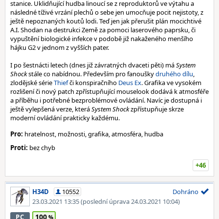
stanice. Uklidňující hudba linoucí se z reproduktorů ve výtahu a
následné tíživé vrzání plechů o sebe jen umocňuje pocit nejistoty, z
ještě nepoznaných koutů lodi. Teď jen jak přerušit plán mocichtivé
A.I. Shodan na destrukci Země za pomoci laserového paprsku, či
vypuštění biologické infekce v podobě již nakaženého menšího
hájku G2 v jednom z vyšších pater.
I po šestnácti letech (dnes již závratných dvaceti pěti) má
System
Shock
stále co nabídnou. Především pro fanoušky
druhého dílu
,
zlodějské série
Thief
či konspiračního
Deus Ex
. Grafika ve vysokém
rozlišení či nový patch zpřístupňující mouselook dodává k atmosféře
a příběhu i potřebné bezproblémové ovládání. Navíc je dostupná i
ještě vylepšená verze, která
System Shock
zpřístupňuje skrze
moderní ovládání prakticky každému.
Pro:
hratelnost, možnosti, grafika, atmosféra, hudba
Proti:
bez chyb
+46
H34D
10552
Dohráno
23.03.2021 13:35
(poslední úprava 24.03.2021 10:04)
100
PC