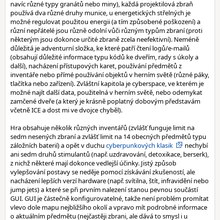
navíc různé typy granátů nebo miny), každá projektilová zbraň
používá dva různé druhy munice, u energetických střelných je
možné regulovat použitou energii (a tím způsobené poškození) a
různí nepřátelé jsou různě odolní vůči různým typům zbraní (proti
některým jsou dokonce určité zbraně zcela neefektivní). Neméně
důležitá je adventurní složka, ke které patří čtení logů/e-mailů
(obsahují důležité informace typu kódů ke dveřím, rady s úkoly a
další), nacházení přístupových karet, používání předmětů z
inventáře nebo přímé používání objektů v herním světě (různé páky,
tlačítka nebo zařízení). Zvláštní kapitola je cyberspace, ve kterém je
možné najít další data, použitelná v herním světě, nebo odemykat
zamčené dveře (a který je krásně poplatný dobovým představám
včetně ICE a dost mi ve dvojce chyběl).
Hra obsahuje několik různých inventářů (zvlášť funguje limit na
sedm nesených zbraní a zvlášť limit na 14 obecných předmětů typu
záložních baterií) a opět v duchu
cyberpunkových klasik
nechybí
ani sedm druhů stimulantů (např. uzdravování, detoxikace, berserk),
z nichž některé mají dokonce vedlejší účinky. Jistý způsob
vylepšování postavy se neděje pomocí získávání zkušeností, ale
nacházení lepších verzí hardware (např. svítilna, štít, infravidění nebo
jump jets) a které se při prvním nalezení stanou pevnou součástí
GUI. GUI je částečně konfigurovatelné, takže není problém promítat
vlevo dole mapu nejbližšího okolí a vpravo mít podrobné informace
o aktuálním předmětu (nejčastěji zbrani, ale dává to smysl i u