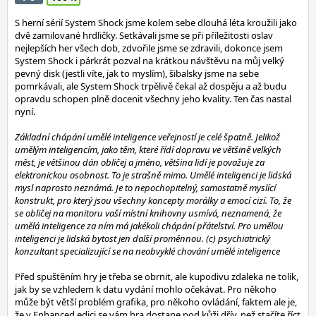
S herní sérií System Shock jsme kolem sebe dlouhá léta kroužili jako
dvě zamilované hrdličky. Setkávali jsme se při příležitosti oslav
nejlepších her všech dob, zdvořile jsme se zdravili, dokonce jsem
System Shock i párkrát pozval na krátkou návštěvu na můj velký
pevný disk (jestli víte, jak to myslím), šibalsky jsme na sebe
pomrkávali, ale System Shock trpělivě čekal až dospěju a až budu
opravdu schopen plně docenit všechny jeho kvality. Ten čas nastal
nyní.
Základní chápání umělé inteligence veřejností je celé špatně. Jelikož
umělým inteligencím, jako těm, které řídí dopravu ve většině velkých
měst, je většinou dán obličej a jméno, většina lidí je považuje za
elektronickou osobnost. To je strašně mimo. Umělé inteligenci je lidská
mysl naprosto neznámá. Je to nepochopitelný, samostatně myslící
konstrukt, pro který jsou všechny koncepty morálky a emocí cizí. To, že
se obličej na monitoru vaší místní knihovny usmívá, neznamená, že
umělá inteligence za ním má jakékoli chápání přátelství. Pro umělou
inteligenci je lidská bytost jen další proměnnou. (c) psychiatrický
konzultant specializující se na neobvyklé chování umělé inteligence
Před spuštěním hry je třeba se obrnit, ale kupodivu zdaleka ne tolik,
jak by se vzhledem k datu vydání mohlo očekávat. Pro někoho
může být větší problém grafika, pro někoho ovládání, faktem ale je,
že v Enhanced edici se vám hra dostane pod kůži dřív, než stačíte říct