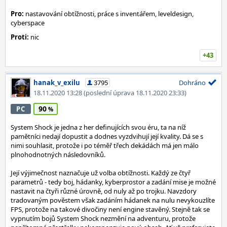
Pro:
nastavování obtížnosti, práce s inventářem, leveldesign,
cyberspace
Proti:
nic
+43
hanak_v_exilu
3795
Dohráno
18.11.2020 13:28
(poslední úprava 18.11.2020 23:33)
90
PC
System Shock je jedna z her definujících svou éru, ta na níž
pamětníci nedají dopustit a dodnes vyzdvihují její kvality. Dá se s
nimi souhlasit, protože i po téměř třech dekádách má jen málo
plnohodnotných následovníků.
Její výjimečnost naznačuje už volba obtížnosti. Každý ze čtyř
parametrů - tedy boj, hádanky, kyberprostor a zadání mise je možné
nastavit na čtyři různé úrovně, od nuly až po trojku. Navzdory
tradovaným pověstem však zadáním hádanek na nulu nevykouzlíte
FPS, protože na takové divočiny není engine stavěný. Stejně tak se
vypnutím bojů System Shock nezmění na adventuru, protože