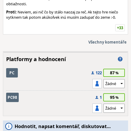
obtiažnosti.
Proti:
Neviem, asi nič čo by stálo naozaj za reč. Ak tejto hre niečo
vytknem tak potom akúkoľvek inú musím zadupať do zeme :-0.
+33
Všechny komentáře
Platformy a hodnocení
87
PC
122
95
PC98
1
Hodnotit, napsat komentář, diskutovat…