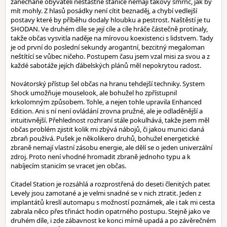
zanechané obyvateli nešťastné stanice nemají takový šmrnc, jak by
mít mohly. Z hlasů posádky není cítit beznaděj, a chybí vedlejší
postavy které by příběhu dodaly hloubku a pestrost. Naštěstí je tu
SHODAN. Ve druhém díle se její cíle a cíle hráče částečně protínaly,
takže občas vysvitla naděje na mírovou koexistenci s lidstvem. Tady
je od první do poslední sekundy arogantní, bezcitný megaloman
neštítící se vůbec ničeho. Postupem času jsem vzal misi za svou a z
každé sabotáže jejích ďábelských plánů měl nepokrytou radost.
Novátorský přístup šel občas na hranu tehdejší techniky. System
Shock umožňuje mouselook, ale bohužel ho zpřístupnil
krkolomným způsobem. Tohle, a nejen tohle upravila Enhanced
Edition. Ani s ní není ovládání zrovna pružné, ale je odladěnější a
intuitivnější. Přehlednost rozhraní stále pokulhává, takže jsem měl
občas problém zjistit kolik mi zbývá nábojů, či jakou munici daná
zbraň používá. Pušek je několikero druhů, bohužel energetické
zbraně nemají vlastní zásobu energie, ale dělí se o jeden univerzální
zdroj. Proto není vhodné hromadit zbraně jednoho typu a k
nabíjecím stanicím se vracet jen občas.
Citadel Station je rozsáhlá a rozprostřená do deseti členitých pater.
Levely jsou zamotané a je velmi snadné se v nich ztratit. Jeden z
implantátů kreslí automapu s možností poznámek, ale i tak mi cesta
zabrala něco přes třináct hodin opatrného postupu. Stejně jako ve
druhém díle, i zde zábavnost ke konci mírně upadá a po závěrečném