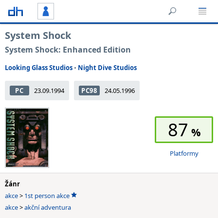
System Shock
System Shock: Enhanced Edition
Looking Glass Studios
•
Night Dive Studios
PC
23.09.1994
PC98
24.05.1996
87
Platformy
Žánr
akce
>
1st person akce
akce
>
akční adventura