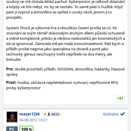
souboji ve mě zůstala lehká pachuť. Kyberpostor je celkově zklamání
a kdyby ve hře nebyl, nic by se nestalo. To samé platí o hudbě. Když
jsem ji vypnul a atmosféra se opřela o zvuky okolí, jenom jí to
prospělo.
System Shock je výborná hra a zkouškou časem prošla se ctí. Ve
srovnání se svým téměř dokonalým druhým dílem působí ochuzeně
a méně komplexně, přesto je většina nedostatků jen kosmetických a
dá se ignorovat. Zamrzela mě jen malá znovuhratelnost. Rád bych si
příběh prošel nejprve jako specialista na zbraně a poté jako
technický génius neschopný trefit nepřítele na dva metry, ale
bohužel.
Pro:
skvělé prostředí, příběh, SHODAN, atmosféra, hádanky, hlasové
zprávy
Proti:
hudba, občasná nepřehlednost rozhraní, nepřítomné RPG
prvky, kyberprostor
+37
mazar1234
4833
Dohráno
04.08.2012 10:27
100
PC