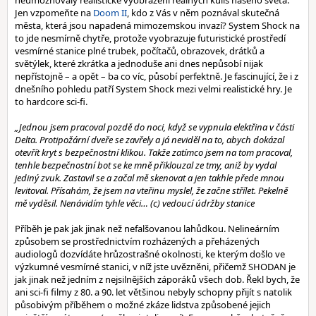
neumožňovaly realistické vyobrazení reálných kulis našeho světa.
Jen vzpomeňte na
Doom II
, kdo z Vás v něm poznával skutečná
města, která jsou napadená mimozemskou invazí? System Shock na
to jde nesmírně chytře, protože vyobrazuje futuristické prostředí
vesmírné stanice plné trubek, počítačů, obrazovek, drátků a
světýlek, které zkrátka a jednoduše ani dnes nepůsobí nijak
nepřístojně – a opět – ba co víc, působí perfektně. Je fascinující, že i z
dnešního pohledu patří System Shock mezi velmi realistické hry. Je
to hardcore sci-fi.
„Jednou jsem pracoval pozdě do noci, když se vypnula elektřina v části
Delta. Protipožární dveře se zavřely a já neviděl na to, abych dokázal
otevřít kryt s bezpečnostní klikou. Takže zatímco jsem na tom pracoval,
tenhle bezpečnostní bot se ke mně přiklouzal ze tmy, aniž by vydal
jediný zvuk. Zastavil se a začal mě skenovat a jen takhle přede mnou
levitoval. Přísahám, že jsem na vteřinu myslel, že začne střílet. Pekelně
mě vyděsil. Nenávidím tyhle věci… (c) vedoucí údržby stanice
Příběh je pak jak jinak než nefalšovanou lahůdkou. Nelineárním
způsobem se prostřednictvím rozházených a přeházených
audiologů dozvídáte hrůzostrašné okolnosti, ke kterým došlo ve
výzkumné vesmírné stanici, v níž jste uvězněni, přičemž SHODAN je
jak jinak než jedním z nejsilnějších záporáků všech dob. Řekl bych, že
ani sci-fi filmy z 80. a 90. let většinou nebyly schopny přijít s natolik
působivým příběhem o možné zkáze lidstva způsobené jejich