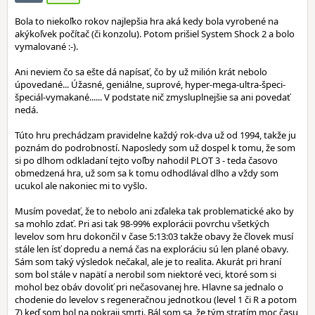
Bola to niekoľko rokov najlepšia hra aká kedy bola vyrobené na
akýkoľvek počítač (či konzolu). Potom prišiel System Shock 2 a bolo
vymalované :-).
Ani neviem čo sa ešte dá napísať, čo by už milión krát nebolo
úpovedané... Úžasné, geniálne, suprové, hyper-mega-ultra-špeci-
špeciál-vymakané...... V podstate nič zmysluplnejšie sa ani povedať
nedá.
Túto hru prechádzam pravidelne každý rok-dva už od 1994, takže ju
poznám do podrobností. Naposledy som už dospel k tomu, že som
si po dlhom odkladaní tejto voľby nahodil PLOT 3 - teda časovo
obmedzená hra, už som sa k tomu odhodlával dlho a vždy som
ucukol ale nakoniec mi to vyšlo.
Musím povedať, že to nebolo ani zďaleka tak problematické ako by
sa mohlo zdať. Pri asi tak 98-99% explorácii povrchu všetkých
levelov som hru dokončil v čase 5:13:03 takže obavy že človek musí
stále len ísť dopredu a nemá čas na exploráciu sú len plané obavy.
Sám som taký výsledok nečakal, ale je to realita. Akurát pri hraní
som bol stále v napätí a nerobil som niektoré veci, ktoré som si
mohol bez obáv dovoliť pri nečasovanej hre. Hlavne sa jednalo o
chodenie do levelov s regeneračnou jednotkou (level 1 či R a potom
7) keď som bol na pokraji smrti. Bál som sa, že tým stratím moc času