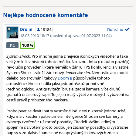
Nejlépe hodnocené komentáře
Drolin
18184
Dohráno
18.03.2010 18:17
(poslední úprava 01.07.2023 11:04)
100
PC
System Shock
. Pro mnohé jedna z nejvíce ikonických videoher a také
velký milník v historii tohoto média. Na svou dobu (i dlouho později)
revoluční provedení, které nemělo v žánru FPS konkurenci a vlastně
System Shock i založil žánr nový,
immersive sim
. Nemusíte ani chodit
daleko pro srovnání, takový
Doom II
působí vedle tohoto
atmosférického sci-fi díla jaksi jednoduše až primitivně
(technologicky). Antigravitační brusle, zadní kamera, více druhů
granátů či laserový rapír. To je jen malý výčet z možných vybavení na
cestě právě probuzeného hackera.
Probojovat se devíti patry vesmírné lodi není nikterak jednoduché,
když má v každém patře umělá inteligence Shodan své kamery a
cyborgy tvořené z už mrtvé posádky Citadeli. Vašim jediným
spojením s životem proto budou jen záznamy posádky, či výstražné
nápisy v zoufalství nanesené na oprýskaných kovových zdech