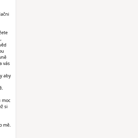
lačni
žete
,
věd
ou
ávně
a vás
ty aby
ě.
ou moc
ž si
ro mě.