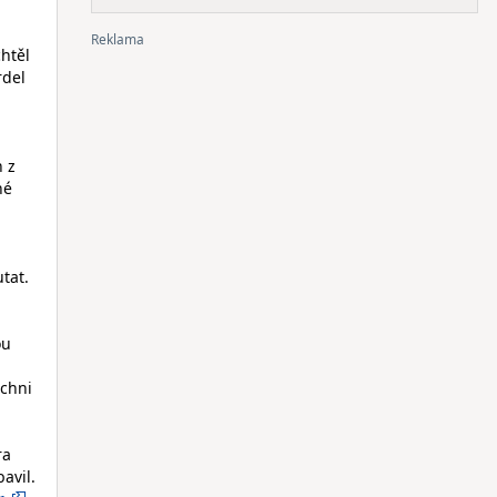
chtěl
rdel
n z
né
tat.
ou
ichni
ra
avil.