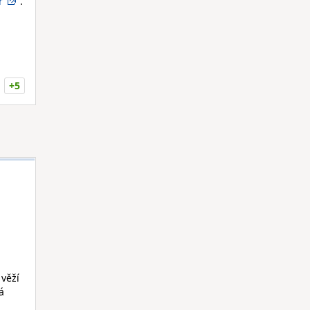
r
.
+5
 věží
á