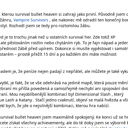
kterou survival bullet heaven si zahraji jako první. Původně jsem 
 žánru,
Vampire Survivors
, ale nakonec mě odradil ten konečný bo
 styl. Rozhodl jsem se tedy pro roztomilou žábu.
 je to trochu jinak než u ostatních survival her. Zde totiž XP
 ale pěstováním rostlin nebo chytáním ryb. To je fajn nápad a jede
přednost žábě před upírem. Dokonce si musíte vypěstovat i samot
ři starém – prostě přežít 15 dní a po každém dni máte možnost
em je, že peníze nejen padají z nepřátel, ale můžete je také vyku
 vytkl, je fakt, že se vše odehrává na jediné mapě, která pouze mění
zbraní mi přišla povedená a samozřejmě nechybí ani spojování dv
raní. Mou nejoblíbenější kombinací byl Dimensional Slash , který
e Lash a Katany . Stačí jedno cvaknutí, objeví se malá hvězda a vš
ekl bych, že jde o nejsilnější kombinaci, kterou hra nabízí.
 survival bullet heaven jsem maximálně spokojený. Ke konci už se h
cete získat všechny achievementy, ale do té doby jsem se výborně b