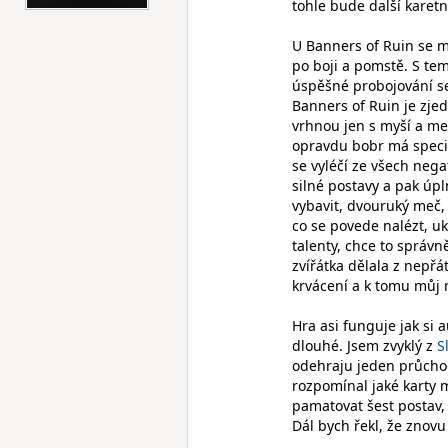
tohle bude další karetní
U Banners of Ruin se mi
po boji a pomstě. S te
úspěšné probojování se
Banners of Ruin je zje
vrhnou jen s myší a me
opravdu bobr má speci
se vyléčí ze všech nega
silné postavy a pak úpl
vybavit, dvouruký meč, 
co se povede nalézt, uk
talenty, chce to správn
zvířátka dělala z nepřá
krvácení a k tomu můj 
Hra asi funguje jak si 
dlouhé. Jsem zvyklý z
S
odehraju jeden průchod
rozpomínal jaké karty 
pamatovat šest postav, 
Dál bych řekl, že znovu 