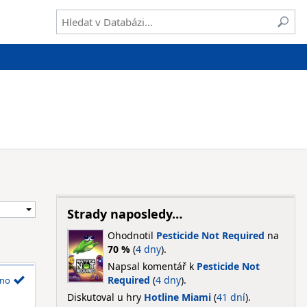
Strady naposledy…
Ohodnotil
Pesticide Not Required
na
70 %
(
4 dny
).
Napsal komentář k
Pesticide Not
Required
(
4 dny
).
no
Diskutoval u hry
Hotline Miami
(
41 dní
).