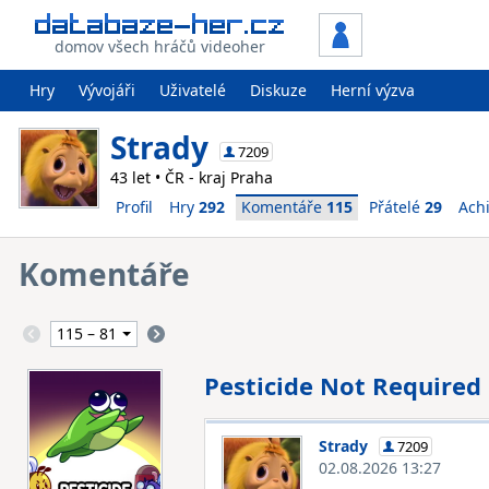
domov všech hráčů videoher
Hry
Vývojáři
Uživatelé
Diskuze
Herní výzva
Strady
7209
43 let • ČR - kraj Praha
Profil
Hry
292
Komentáře
115
Přátelé
29
Ach
Komentáře
Pesticide Not Required
Strady
7209
02.08.2026 13:27