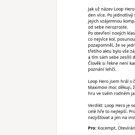
Jak už název Loop Hero
den více. Po jednotlivý
jejich vzájemnou kompat
od sebe nerozroste.
Po otevření nových klas
co nejvíce kol, posuno
pozapomněl, že se jedn
třetího aktu bylo vše zá
a tím sám sebe zesílil 
Člověk si řekne není ka
poznání lehčí.
Loop Hero jsem hrál s 
Maximovi moc děkuji, ž
hru ve svém rodném ja
Verdikt: Loop Hero je s
celé hře to nejlepší. Pr
nezjišťovat a jen na i
Pro:
Kocempt, Otevírání