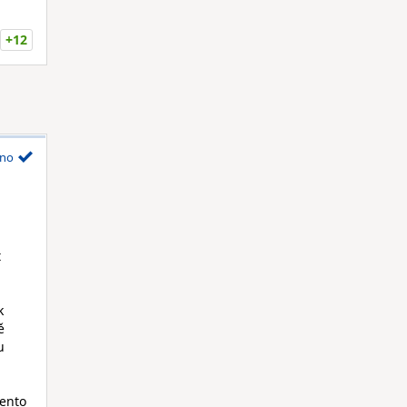
+12
no
t
k
ě
u
tento