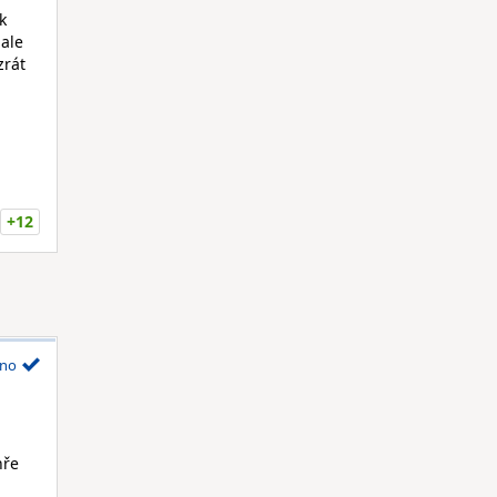
k
ale
zrát
+12
no
hře