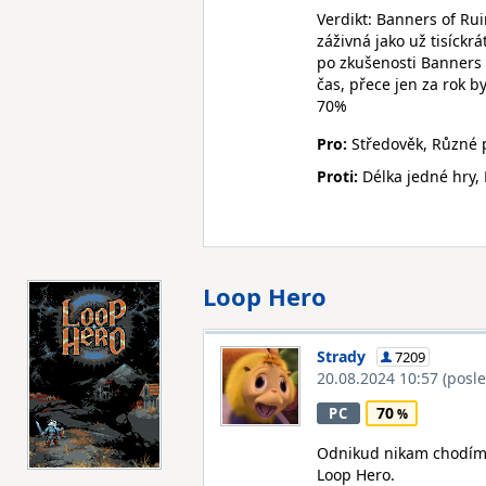
Verdikt: Banners of Ru
záživná jako už tisíckr
po zkušenosti Banners 
čas, přece jen za rok b
70%
Pro:
Středověk, Různé 
Proti:
Délka jedné hry, 
Loop Hero
Strady
7209
20.08.2024 10:57
(posl
70
PC
Odnikud nikam chodím, 
Loop Hero.