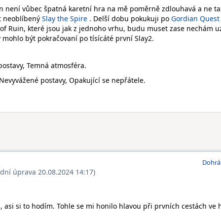
in není vůbec špatná karetní hra na mě poměrně zdlouhavá a ne ta
át neoblíbený
Slay the Spire
. Delší dobu pokukuji po
Gordian Quest
of Ruin, které jsou jak z jednoho vrhu, budu muset zase nechám u
y mohlo být pokračovaní po tísícáté první Slay2.
postavy, Temná atmosféra.
Nevyvážené postavy, Opakující se nepřátele.
Dohrá
ední úprava 20.08.2024 14:17)
asi si to hodím. Tohle se mi honilo hlavou při prvních cestách ve 