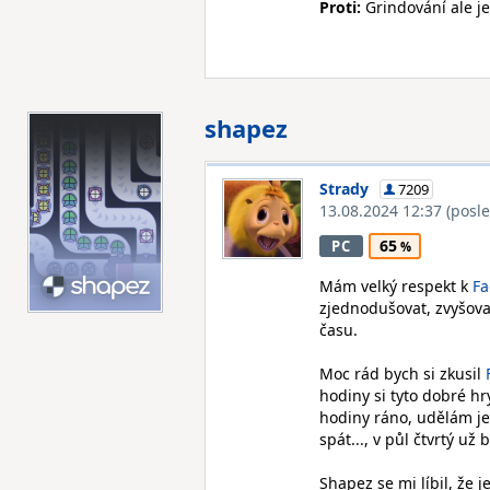
Proti:
Grindování ale je
shapez
Strady
7209
13.08.2024 12:37
(posl
65
PC
Mám velký respekt k
Fa
zjednodušovat, zvyšova
času.
Moc rád bych si zkusil
hodiny si tyto dobré hr
hodiny ráno, udělám ješ
spát..., v půl čtvrtý už
Shapez se mi líbil, že 