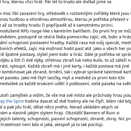
 hra, kterou chci hrát. Pár let to trvalo ale dočkal jsme se.
 moc líbí zasazení hry, středověk s roztomilými zvířátky které jsou 
mnou hudbou a stísněnou atmosférou, kterou je potřeba přetavit v
 až za hradby hradu či popřípadě až k samotnému princi.
dnodušené RPG rouge-like s karetním balíčkem. Do první hry se mů
dvědem, postupně se otvírá škála pomocníku zajíc, vlk, bobr a hráz
ální schopnost postavení hradby. Každá rasa má svůj speciál, med
tivních efektů, zajíc má možnost hodit past atd. Jako u všech her js
ně špatné postavy, slyšel jsem bobr a hráz. Dále je potřeba se spr
dýku a štít či dvě dýky, střelnou zbraň luk nebo kuše, to už záleží n
rást, vyloupit. Každá zbraň má i jiné karty, i každá postava má jiné
ě kombinovat jak zbraně, brnění, tak i vybrat správné talentové kar
tel paseku. Jako mé čtyři lasičky, myš a medvěd za první kolo 63x
medvídek za každé krvácení udělí 3 poškození, voilá paseka na svět
autoři zamýšleli a vidím, že vše má své místo ale průchody hrou js
lay the Spire
hodina dvacet až dvě hodiny ale ne čtyři. Mám rád kdy
 a pak jdu hrát, dělat něco jiného. Nerad ukládám abych se
mám a vlastně jakým stylem hraji. Obzvlášť Banners of Ruin si
jejich talenty, schopnosti, pasivní schopnosti, zbraně, zbroj. Nic p
hratelnost není kdo ví jaká, alespoň já to tak pociťuji.