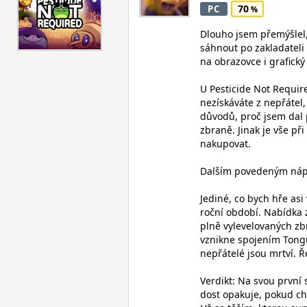
70
PC
Dlouho jsem přemýšlel, 
sáhnout po zakladateli
na obrazovce i grafický
U Pesticide Not Required
nezískáváte z nepřátel,
důvodů, proč jsem dal 
zbraně. Jinak je vše p
nakupovat.
Dalším povedeným nápad
Jediné, co bych hře asi
roční období. Nabídka 
plně vylevelovaných zb
vznikne spojením Tongu
nepřátelé jsou mrtví. Ř
Verdikt: Na svou první
dost opakuje, pokud ch