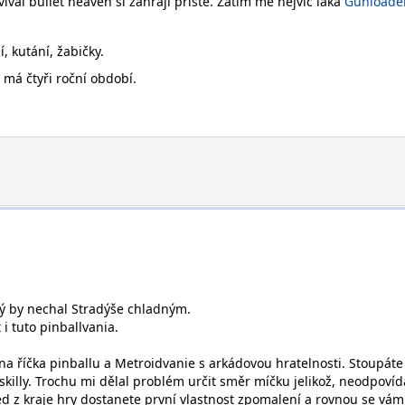
vival bullet heaven si zahraji příště. Zatím mě nejvíc láká
Gunloade
, kutání, žabičky.
ý má čtyři roční období.
erý by nechal Stradýše chladným.
 i tuto pinballvania.
na říčka pinballu a Metroidvanie s arkádovou hratelnosti. Stoupáte
skilly. Trochu mi dělal problém určit směr míčku jelikož, neodpovíd
ned z kraje hry dostanete první vlastnost zpomalení a rovnou se vám