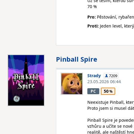
Už se těším, kterou sur
70 %
Pro:
Pěstování, rybaření
Proti:
Jeden level, kter
Pinball Spire
Strady
7209
23.05.2026 06:44
50
PC
Neexistuje Pinball, kt
Proto jsem si musel dát
Pinball Spire je povede
vzhůru a učíte se nové 
realitě, ale naštěstí h