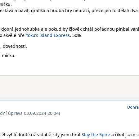
míčku.
stávala bavit, grafika a hudba hry neurazí, přece jen to dělali dva
je dobrá jednohubka ale pokud by člověk chtěl pořádnou pinballvani
o skvělé hře
Yoku’s Island Express
. 50%
 dovednosti.
l míčku.
Dohrá
ední úprava 03.09.2024 20:04)
měl vyhlédnuté už v době kdy jsem hrál
Slay the Spire
a říkal jsem s