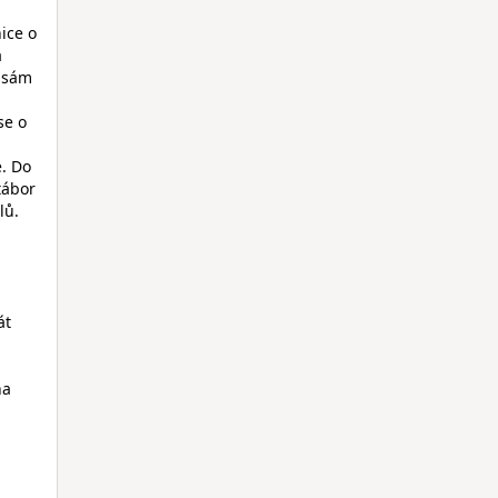
ice o
a
i sám
se o
e. Do
tábor
lů.
át
na