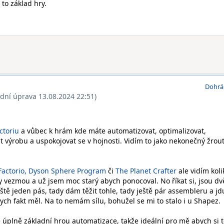
 to základ hry.
Dohrá
ední úprava 13.08.2024 22:51)
ctoriu
a vůbec k hrám kde máte automatizovat, optimalizovat,
t výrobu a uspokojovat se v hojnosti. Vidím to jako nekonečný žrou
Factorio,
Dyson Sphere Program
či
The Planet Crafter
ale vidím koli
y vezmou a už jsem moc starý abych ponocoval. No říkat si, jsou dv
tě jeden pás, tady dám těžit tohle, tady ještě pár assembleru a jd
 bych fakt měl. Na to nemám sílu, bohužel se mi to stalo i u Shapez.
je úplně základní hrou automatizace, takže ideální pro mě abych si 