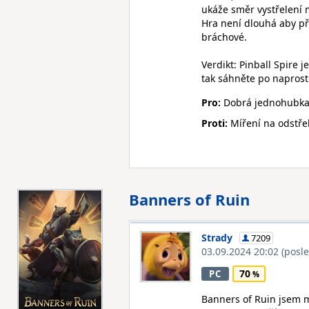
ukáže směr vystřelení 
Hra není dlouhá aby pře
bráchové.
Verdikt: Pinball Spire 
tak sáhněte po naprost
Pro:
Dobrá jednohubka,
Proti:
Míření na odstře
Banners of Ruin
Strady
7209
03.09.2024 20:02
(posl
70
PC
Banners of Ruin jsem 