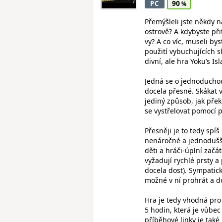
90
PC
Přemýšleli jste někdy n
ostrově? A kdybyste při
vy? A co víc, museli by
použití vybuchujících s
divní, ale hra Yoku’s I
Jedná se o jednoduchou
docela přesné. Skákat v
jediný způsob, jak pře
se vystřelovat pomocí 
Přesněji je to tedy spí
nenáročné a jednodušší
děti a hráči-úplní zač
vyžadují rychlé prsty a
docela dost). Sympatick
možné v ní prohrát a 
Hra je tedy vhodná pro 
5 hodin, která je vůbec
příběhové linky je tak