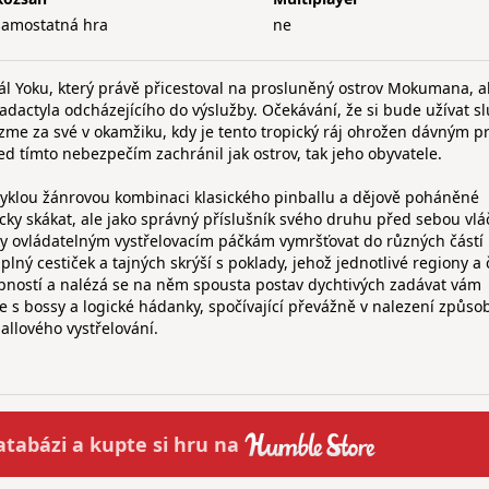
samostatná hra
ne
vál Yoku, který právě přicestoval na prosluněný ostrov Mokumana, 
adactyla odcházejícího do výslužby. Očekávání, že si bude užívat sl
vezme za své v okamžiku, kdy je tento tropický ráj ohrožen dávným p
 tímto nebezpečím zachránil jak ostrov, tak jeho obyvatele.
yklou žánrovou kombinaci klasického pinballu a dějově poháněné
icky skákat, ale jako správný příslušník svého druhu před sebou vlá
íky ovládatelným vystřelovacím páčkám vymršťovat do různých částí
lný cestiček a tajných skrýší s poklady, jehož jednotlivé regiony a č
ností a nalézá se na něm spousta postav dychtivých zadávat vám
e s bossy a logické hádanky, spočívající převážně v nalezení způsob
allového vystřelování.
atabázi a
kupte
si hru na