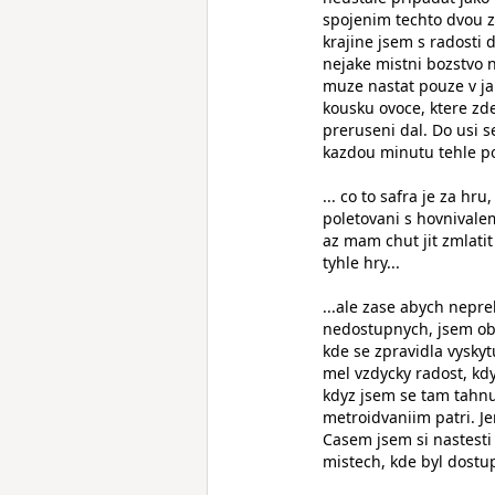
spojenim techto dvou za
krajine jsem s radost
nejake mistni bozstvo 
muze nastat pouze v jak
kousku ovoce, ktere zde
preruseni dal. Do usi s
kazdou minutu tehle poh
... co to safra je za hr
poletovani s hovnivalem
az mam chut jit zmlatit 
tyhle hry...
...ale zase abych nepr
nedostupnych, jsem obc
kde se zpravidla vyskyt
mel vzdycky radost, kd
kdyz jsem se tam tahnul
metroidvaniim patri. Je
Casem jsem si nastesti 
mistech, kde byl dostu