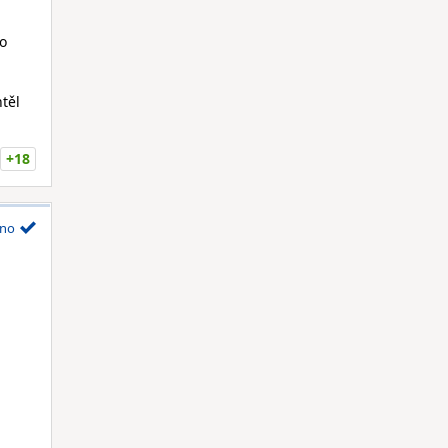
do
těl
+18
no