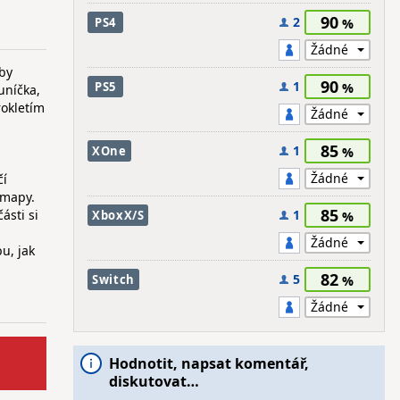
90
2
PS4
aby
90
1
PS5
uníčka,
rokletím
85
1
XOne
čí
 mapy.
85
ásti si
1
XboxX/S
u, jak
82
5
Switch
Hodnotit, napsat komentář,
diskutovat…