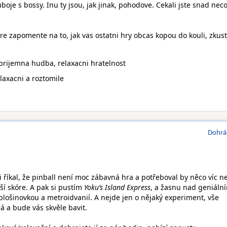
boje s bossy. Inu ty jsou, jak jinak, pohodove. Cekali jste snad nec
tere zapomente na to, jak vas ostatni hry obcas kopou do kouli, zkus
 prijemna hudba, relaxacni hratelnost
axacni a roztomile
Dohrá
 říkal, že pinball není moc zábavná hra a potřeboval by něco víc n
ší skóre. A pak si pustím
Yoku’s Island Express
, a žasnu nad geniáln
plošinovkou a metroidvanií. A nejde jen o nějaký experiment, vše
á a bude vás skvěle bavit.