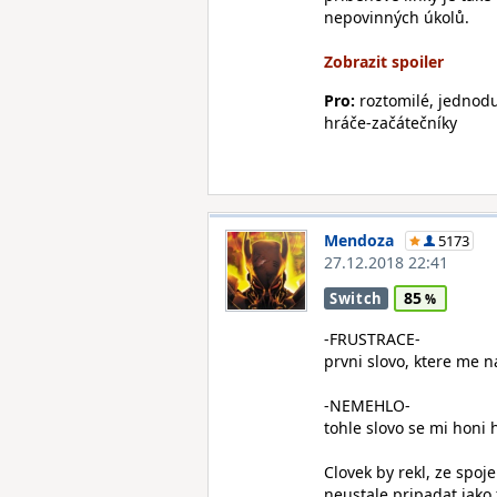
nepovinných úkolů.
Pro:
roztomilé, jednodu
hráče-začátečníky
Mendoza
5173
27.12.2018 22:41
85
Switch
-FRUSTRACE-
prvni slovo, ktere me 
-NEMEHLO-
tohle slovo se mi honi 
Clovek by rekl, ze spoj
neustale pripadat jako 