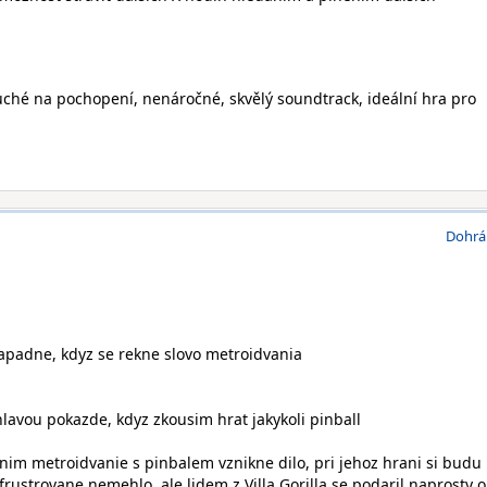
ché na pochopení, nenáročné, skvělý soundtrack, ideální hra pro
Dohrá
napadne, kdyz se rekne slovo metroidvania
hlavou pokazde, kdyz zkousim hrat jakykoli pinball
enim metroidvanie s pinbalem vznikne dilo, pri jehoz hrani si budu
frustrovane nemehlo, ale lidem z Villa Gorilla se podaril naprosty 