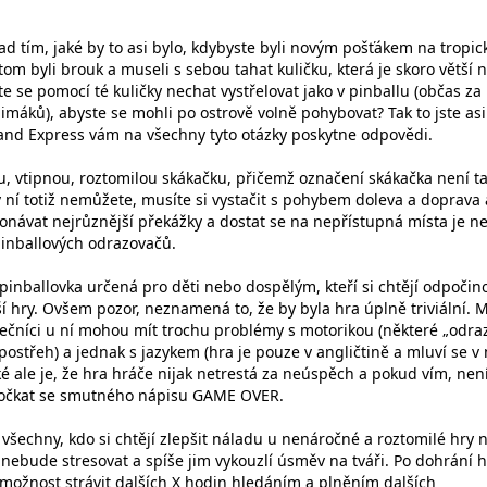
ad tím, jaké by to asi bylo, kdybyste byli novým pošťákem na tropi
tom byli brouk a museli s sebou tahat kuličku, která je skoro větší 
ste se pomocí té kuličky nechat vystřelovat jako v pinballu (občas za
limáků), abyste se mohli po ostrově volně pohybovat? Tak to jste asi
sland Express vám na všechny tyto otázky poskytne odpovědi.
, vtipnou, roztomilou skákačku, přičemž označení skákačka není t
 ní totiž nemůžete, musíte si vystačit s pohybem doleva a doprava 
konávat nejrůznější překážky a dostat se na nepřístupná místa je n
pinballových odrazovačů.
š pinballovka určená pro děti nebo dospělým, kteří si chtějí odpočin
 hry. Ovšem pozor, neznamená to, že by byla hra úplně triviální. 
átečníci u ní mohou mít trochu problémy s motorikou (některé „odra
 postřeh) a jednak s jazykem (hra je pouze v angličtině a mluví se v 
é ale je, že hra hráče nijak netrestá za neúspěch a pokud vím, nen
dočkat se smutného nápisu GAME OVER.
všechny, kdo si chtějí zlepšit náladu u nenáročné a roztomilé hry 
 nebude stresovat a spíše jim vykouzlí úsměv na tváři. Po dohrání h
é možnost strávit dalších X hodin hledáním a plněním dalších