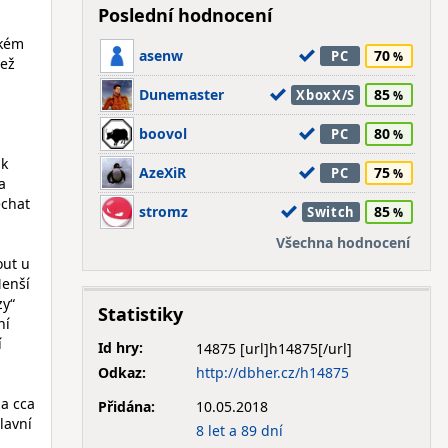
Poslední hodnocení
ckém
asenw
70
PC
než
Dunemaster
85
XboxX/S
boovol
80
PC
ak
AzeXiR
75
PC
a
echat
stromz
85
Switch
Všechna hodnocení
out u
Menší
zy“
Statistiky
ní
í
Id hry:
14875
Odkaz:
http://dbher.cz/h14875
na cca
Přidána:
10.05.2018
lavní
8 let a 89 dní