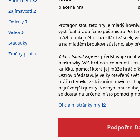
Hodnocení
32
placená hra
Zajímavosti
2
Odkazy
7
Protagonistou této hry je mladý hovni
vystřídal úřadujícího poštmistra Poster
Videa
5
pláží a pokojného rozesílání zásilek, 
Statistiky
a na mladém broukovi zůstane, aby před
Změny profilu
Yoku's Island Express
představuje neobv
plošinovky. Váš hrdina sice neumí klas
kuličku, pomocí které jej může hráč d
Ostrov představuje velký otevřený svět p
hráč odemyká získáváním nových schop
nejrůznější questy. Nechybí ani souboj
se dostat na určené místo pomocí pinb
Oficiální stránky hry
Podpořte D