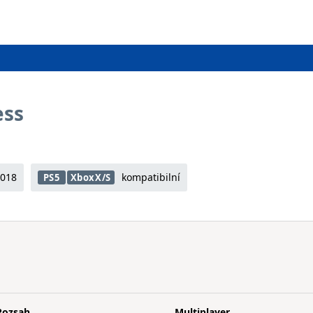
ess
2018
kompatibilní
PS5
XboxX/S
Rozsah
Multiplayer