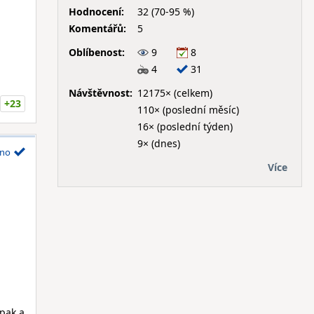
Hodnocení:
32 (70-95 %)
Komentářů:
5
Oblíbenost:
9
8
4
31
Návštěvnost:
12175× (celkem)
+23
110× (poslední měsíc)
16× (poslední týden)
9× (dnes)
no
Více
opak a