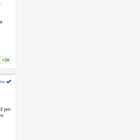
o
te
+20
no
ež jen
ím