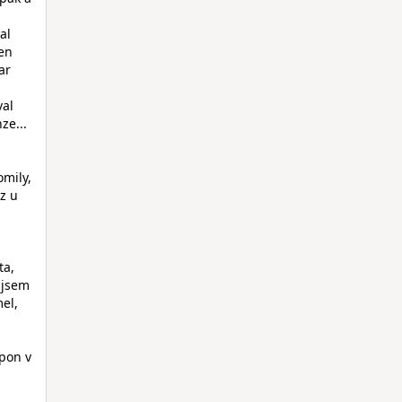
al
ten
ar
val
ze...
omily,
ez u
ta,
 jsem
el,
spon v