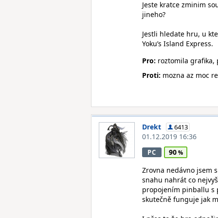
Jeste kratce zminim sou
jineho?
Jestli hledate hru, u k
Yoku’s Island Express.
Pro:
roztomila grafika,
Proti:
mozna az moc rel
Drekt
6413
01.12.2019 16:36
90
PC
Zrovna nedávno jsem si
snahu nahrát co nejvyš
propojením pinballu s 
skutečně funguje jak m