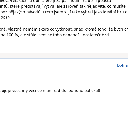
nková/relaxační a dohrajete jí za pár hodin, nabízí spoustu
tů, které představují výzvu, ale zároveň tak nějak víte, co musíte
i bez nějakých návodů. Proto jsem si jí také vybral jako ideální hru 
y 2019
.
ěkná, vlastně nemám skoro co vytknout, snad kromě toho, že bych ch
ž na 100 %, ale stále jsem se toho nenabažil dostatečně :d
Dohrá
spojuje všechny věci co mám rád do jednoho balíčku!!