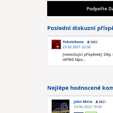
Podpořte D
Poslední diskuzní přís
Yokolobuna
5063
23.02.2021 22:32
[neexistující příspěvek]: Díky
skřítků tápu...
Nejlépe hodnocené ko
John Mirra
8821
24.06.2022 18:00