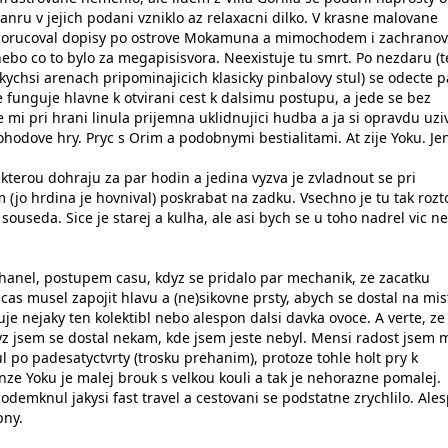
nru v jejich podani vzniklo az relaxacni dilko. V krasne malovane
i dorucoval dopisy po ostrove Mokamuna a mimochodem i zachranov
nebo co to bylo za megapisisvora. Neexistuje tu smrt. Po nezdaru (
ychsi arenach pripominajicich klasicky pinbalovy stul) se odecte p
 funguje hlavne k otvirani cest k dalsimu postupu, a jede se bez
e mi pri hrani linula prijemna uklidnujici hudba a ja si opravdu uzi
odove hry. Pryc s Orim a podobnymi bestialitami. At zije Yoku. Jen
u, kterou dohraju za par hodin a jedina vyzva je zvladnout se pri
 (jo hrdina je hovnival) poskrabat na zadku. Vsechno je tu tak rozt
souseda. Sice je starej a kulha, ale asi bych se u toho nadrel vic n
ehanel, postupem casu, kdyz se pridalo par mechanik, ze zacatku
as musel zapojit hlavu a (ne)sikovne prsty, abych se dostal na mis
uje nejaky ten kolektibl nebo alespon dalsi davka ovoce. A verte, ze
yz jsem se dostal nekam, kde jsem jeste nebyl. Mensi radost jsem m
 po padesatyctvrty (trosku prehanim), protoze tohle holt pry k
nze Yoku je malej brouk s velkou kouli a tak je nehorazne pomalej.
odemknul jakysi fast travel a cestovani se podstatne zrychlilo. Ale
pny.