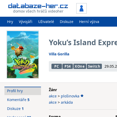
domov všech hráčů videoher
Hry
Vývojáři
Uživatelé
Diskuze
Herní výzva
Yoku’s Island Expr
Villa Gorilla
29.05.
PC
PS4
XOne
Switch
Žánr
Profil hry
akce
>
plošinovka
Komentáře
5
akce
>
arkáda
Diskuze
1
Forma