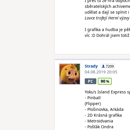
I přes to že hra odpoči
sběratelských achivemen
udělat a dají se splnit 
Lovce trofejí Herní výzv
I grafika a hudba je p
víc :D Dohrál jsem toti
Strady
7209
04.08.2019 20:05
90
PC
Yoku’s Island Express 
- Pinball
(Flipper)
- Plošinovka, Arkáda
- 2D Krásná grafika
- Metroidvania
- Pošťák Ondra