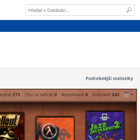
Podrobnější statistiky
ocené
273
Chci si zahrát
0
Rozehrané
0
Dohrané
243