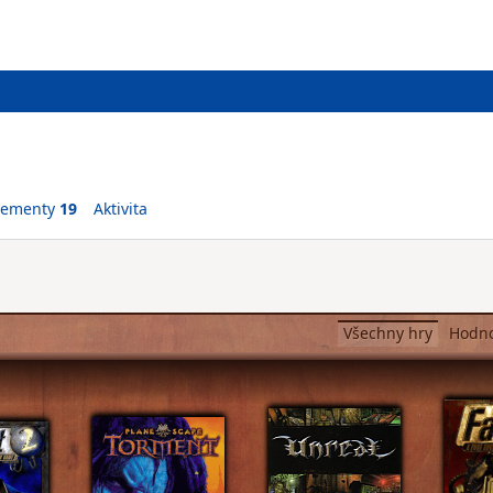
vementy
19
Aktivita
Všechny hry
Hodn