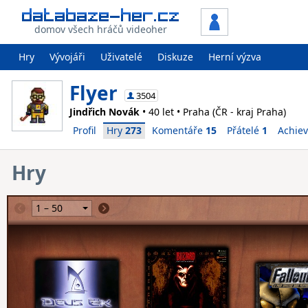
domov všech hráčů videoher
Hry
Vývojáři
Uživatelé
Diskuze
Herní výzva
Flyer
3504
Jindřich Novák
• 40 let • Praha (ČR - kraj Praha)
Profil
Hry
273
Komentáře
15
Přátelé
1
Achie
Hry