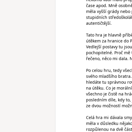
čase apod. Mně osobně
měla vyšší grády nebo 
stupidních středoškol
autentičtější.
Tato hra je hlavně příb
útěkem za hranice do P
Vedlejší postavy tu jsou
pochopitelné. Proč mě 
řečeno, něco mi dala. N
Po celou hru, tedy vše
svého mladšího bratra. 
hledáte tu správnou ro
na útěku. Co je morální
všechno je čistě na hrá
posledním díle, kdy to,
ze dvou možností možn
Celá hra mi dávala smys
měla v důsledku nějako
rozpůlenou na dvě část