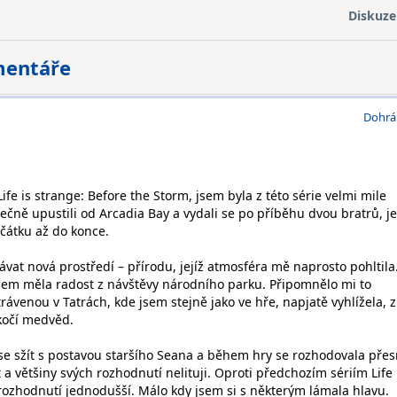
Diskuze
mentáře
Dohrá
fe is strange: Before the Storm, jsem byla z této série velmi mile
ečně upustili od Arcadia Bay a vydali se po příběhu dvou bratrů, j
čátku až do konce.
vat nová prostředí – přírodu, jejíž atmosféra mě naprosto pohltila.
sem měla radost z návštěvy národního parku. Připomnělo mi to
venou v Tatrách, kde jsem stejně jako ve hře, napjatě vyhlížela, z
kočí medvěd.
e sžít s postavou staršího Seana a během hry se rozhodovala pře
kt a většiny svých rozhodnutí nelituji. Oproti předchozím sériím Life 
 rozhodnutí jednodušší. Málo kdy jsem si s některým lámala hlavu.