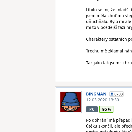
Líbilo se mi, že mladší
jsem měla chuť mu vlepi
uňuchňala. Bylo mi ale 
mi to v pozdější fázi h
Charaktery ostatních p
Trochu mě zklamal náh
Tak jako tak jsem si hru
BINGMAN
8780
12.03.2020 13:30
95
PC
Po dohrání mě přepadla
útěku skončil, ale pře
pocitu prázdnoty, který