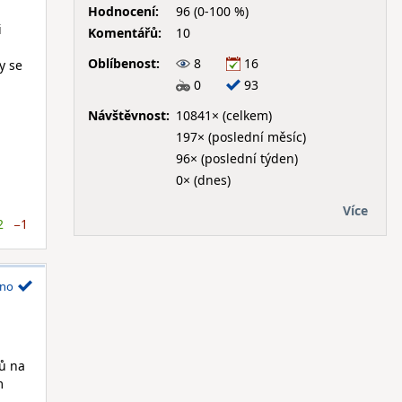
Hodnocení:
96 (0-100 %)
i
Komentářů:
10
Oblíbenost:
8
16
y se
0
93
Návštěvnost:
10841× (celkem)
197× (poslední měsíc)
96× (poslední týden)
0× (dnes)
Více
2
−1
no
rů na
m