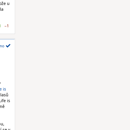
ože u
la
1
−1
no
v
e is
hlasů
ife is
bně
bu,
í se v