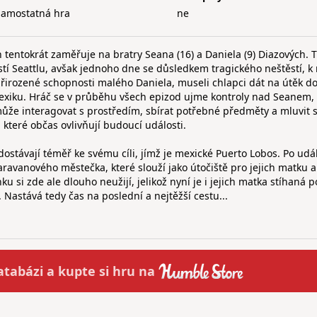
samostatná hra
ne
 tentokrát zaměřuje na bratry Seana (16) a Daniela (9) Diazových. 
stí Seattlu, avšak jednoho dne se důsledkem tragického neštěstí, 
řirozené schopnosti malého Daniela, museli chlapci dát na útěk do
xiku. Hráč se v průběhu všech epizod ujme kontroly nad Seanem, 
ůže interagovat s prostředím, sbírat potřebné předměty a mluvit 
které občas ovlivňují budoucí události.
dostávají téměř ke svému cíli, jímž je mexické Puerto Lobos. Po udá
karavanového městečka, které slouží jako útočiště pro jejich matku a
u si zde ale dlouho neužijí, jelikož nyní je i jejich matka stíhaná po
. Nastává tedy čas na poslední a nejtěžší cestu...
atabázi a
kupte
si hru na