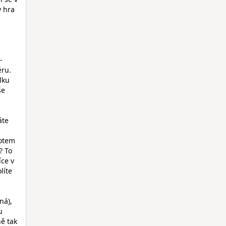
y hra
-
éru.
lku
še
áte
votem
? To
íce v
líte
ná),
u
ě tak