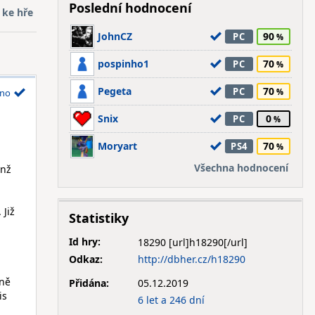
Poslední hodnocení
 ke hře
JohnCZ
90
PC
pospinho1
70
PC
Pegeta
70
PC
no
Snix
0
PC
Moryart
70
PS4
Všechna hodnocení
enž
 Již
Statistiky
Id hry:
18290
Odkaz:
http://dbher.cz/h18290
sně
Přidána:
05.12.2019
is
6 let a 246 dní