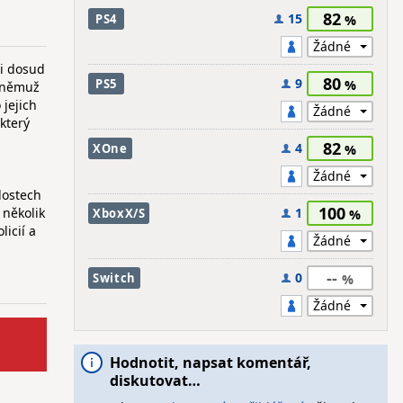
82
15
PS4
Ti dosud
80
9
PS5
k němuž
 jejich
který
s
82
4
XOne
lostech
100
 několik
1
XboxX/S
licií a
--
0
Switch
Hodnotit, napsat komentář,
diskutovat…