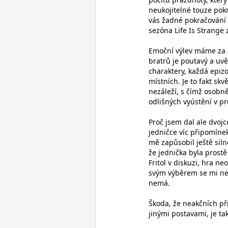
neukojitelné touze pokr
vás žadné pokračování 
sezóna Life Is Strange 
Emoční výlev máme za se
bratrů je poutavý a uvě
charaktery, každá epizod
místních. Je to fakt sk
nezáleží, s čímž osob
odlišných vyústění v p
Proč jsem dal ale dvoj
jedničce víc připomíne
mě zapůsobil ještě siln
že jednička byla prostě
Fritol v diskuzi, hra 
svým výběrem se mi netr
nemá.
Škoda, že neakčních př
jinými postavami, je tak