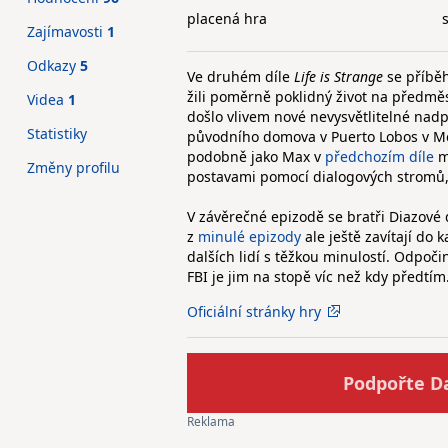
placená hra
Zajímavosti
1
Odkazy
5
Ve druhém díle
Life is Strange
se příběh
žili poměrně poklidný život na předmě
Videa
1
došlo vlivem nové nevysvětlitelné nadp
Statistiky
původního domova v Puerto Lobos v Me
podobně jako Max v
předchozím díle
m
Změny profilu
postavami pomocí dialogových stromů, 
V závěrečné epizodě se bratři Diazové 
z
minulé epizody
ale ještě zavítají do 
dalších lidí s těžkou minulostí. Odpočink
FBI je jim na stopě víc než kdy předtím
Oficiální stránky hry
Podpořte D