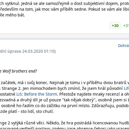
h vytknul. Jedná se ale samozřejmě o dost subjektivní dojem, prot
ředevším na tom, jak moc vám příběh sedne. Pokud se vám ale líbi
dle mého bát.
+30
+3
Dohrá
ední úprava 24.03.2020 01:10)
e Wolf brothers end?
začátek, má i svůj konec. Nejinak je tomu i v příběhu dvou bratrů 
 is Strange 2. Jen mimochodem bych zmínil, že jsem hrál původní
Lif
mostatné
LiS: Before the Storm
. Přestože najdete mraky recenzí a o
bezvadná a druhý díl je už pouze "tak nějak dobrý", osobně jsem si L
 a osobně ho řadím co do zážitku na první místo. Zdůrazňuju, podo
zde platí - sto lidí, sto chutí.
range 2 vytýká různé věci. Někdo, že hra postrádá licencovanou hud
acované vedlejší postavy, jinému zase absence čehosi jako vracen