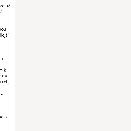
 že už
há
obou
lejší
ní.
m k
r na
roli,
 a
ci s