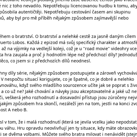
 nic z toho nevadilo. Nepotřebuju licencovanou hudbu k tomu, ab
působila autentičtěji. Nepotřebuju cestování časem ani skupinu
áků, aby byl pro mě příběh nějakým způsobem zajímavější nebo
ěhem o bratrství. O bratrství a nelehké cestě za jasně daným cílem 
uerto Lobos. Každá z epizod má svůj specifický charakter a atmosf
 až na výjimky na vedlejší koleji, což je u "road movie" videohry vce
ta hra zaujala a proč ji hodnotím lépe než předchozí díly? Jednodu
ěco, co jsem si z předchozích dílů neodnesl.
chny díly série, nějakým způsobem postupujete a zároveň vychováv
V nespočtu situací korigujete, co je špatné, co je dobré a nelehko
vnováhu, když svého mladšího sourozence učíte jak se poprat s ži
 a co už ne? Jaké chování a návyky jsou akceptovatelné a jaké už ne
či, veškerá jeho rozhodnutí a dosavadní přístup jsou zúročeny nejv
 jakým způsobem hra skončí, nezáleží jen na tom, jestli na konci zvo
ost A nebo B.
l v tom, že i malá rozhodnutí (která se jevila vcelku jako nepodstat
u váhu. Hru opravdu neovlivňují jen ty situace, kdy máte obrazovk
i se dvěma volbami. Můžete svého bratra milovat i nenávidět (stejn