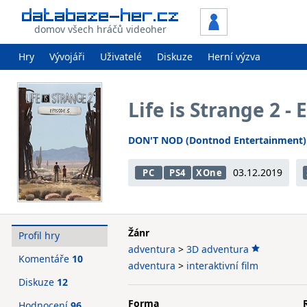
domov všech hráčů videoher
Hry
Vývojáři
Uživatelé
Diskuze
Herní výzva
Life is Strange 2 -
DON'T NOD (Dontnod Entertainment)
03.12.2019
PC
PS4
XOne
Žánr
Profil hry
adventura
>
3D adventura
Komentáře
10
adventura
>
interaktivní film
Diskuze
12
Forma
Hodnocení
96