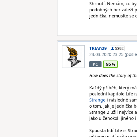
Shrnutí: Nemám, co byc
podobných her záleží p
jednička, nemusíte se 
TRIAn29
5392
23.03.2020 23:25
(posl
95
PC
How does the story of th
Každý příběh, který má 
poslední kapitole Life
Strange
i následné sa
o tom, jak je jednička 
Strange 2 užil nejvíce
jako u čehokoli jiného i 
Spousta lidí Life is St
někomu vadí málo propr