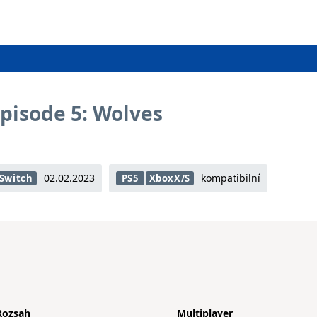
 Episode 5: Wolves
02.02.2023
kompatibilní
Switch
PS5
XboxX/S
Rozsah
Multiplayer