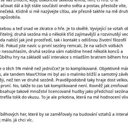
ačovat dál a být stále součástí onoho světa a postav, přestože víte,
nečeká. Klidně si mě nazývejte cíťou, ale přesně takhle na mě dru
zapůsobila.
bou a teď snad ve zkratce o hře. Je to skvělé. Vyvijející se vztah 
řitelný, druhá sezóna má o několik tříd zajímavější a rozvinutějí ved
a nabízí jak jiné prostředí, tak i kontakt s odlišnou životní filozofií
vělé. Pokud jste navíc u první sezóny remcali, že na vašich volbách
ně nesouhlasím, druhá sezóna vám nabídne hned několik konců a
růběhu hry na základě vaší interakce s mladším bratrem během hra
ce o těch 5% méně než jedničce? Je to komplikované. Objektivně má
k, ale tandem Max/Chloe mi byl asi o malinko bližší a samotný závě
ěji, než ten ve druhé sezóně. Pravděpodobně taky hraje dost velkou 
 první. No, takže to zas tak komplikované není. Rovněž jak zmiňoval
neobsahuje takové množství licencované hudby jako předchozí sezóna
efila tolik do vkusu. To je ale prkotina, která na mé hodnocení vliv
íběhových her, které by se zaměřovaly na budování vztahů a interak
 málo. Já chci víc.