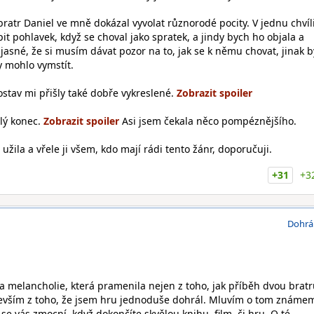
 bratr Daniel ve mně dokázal vyvolat různorodé pocity. V jednu chvíl
t pohlavek, když se choval jako spratek, a jindy bych ho objala a
jasné, že si musím dávat pozor na to, jak se k němu chovat, jinak b
ry mohlo vymstít.
ostav mi přišly také dobře vykreslené.
lý konec.
Asi jsem čekala něco pompéznějšího.
 užila a vřele ji všem, kdo mají rádi tento žánr, doporučuji.
+31
+3
Dohrá
 melancholie, která pramenila nejen z toho, jak příběh dvou brat
devším z toho, že jsem hru jednoduše dohrál. Mluvím o tom známe
 se vás zmocní, když dokončíte skvělou knihu, film, či hru. O té