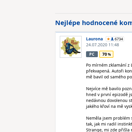
Nejlépe hodnocené ko
Laurona
6734
24.07.2020 11:48
70
PC
Po mírném zklamání z Li
překvapená. Autoři kon
mě bavil od samého po
Nejvíce mě bavilo pozná
hned v první epizodě j
nedávnou dovolenou strá
jakého křoví na mě vys
Neměla jsem problém s
tak, jak mi radil instin
Strange, mi zde přišla