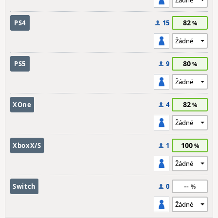
82
PS4
15
80
PS5
9
82
XOne
4
100
XboxX/S
1
--
Switch
0