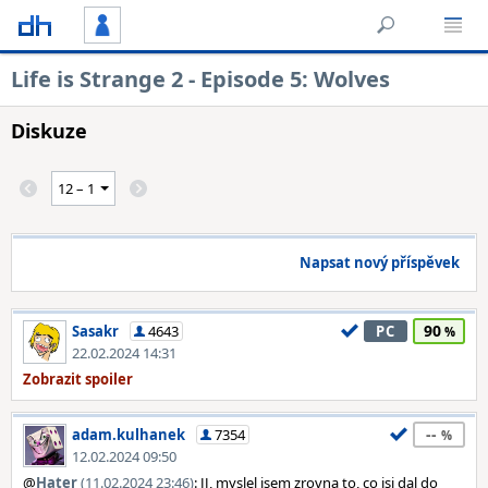
Life is Strange 2 - Episode 5: Wolves
Diskuze
Napsat nový příspěvek
90
Sasakr
4643
PC
22.02.2024 14:31
--
adam.kulhanek
7354
12.02.2024 09:50
@
Hater
(11.02.2024 23:46)
: JJ, myslel jsem zrovna to, co jsi dal do