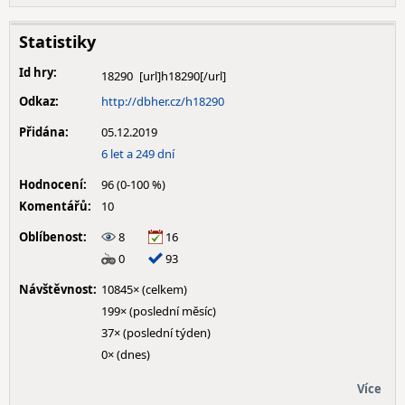
Statistiky
Id hry:
18290
Odkaz:
http://dbher.cz/h18290
Přidána:
05.12.2019
6 let a 249 dní
Hodnocení:
96 (0-100 %)
Komentářů:
10
Oblíbenost:
8
16
0
93
Návštěvnost:
10845× (celkem)
199× (poslední měsíc)
37× (poslední týden)
0× (dnes)
Více