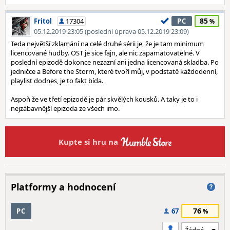
85
Fritol
17304
PC
05.12.2019 23:05 (poslední úprava 05.12.2019 23:09)
Teda největší zklamání na celé druhé sérii je, že je tam minimum
licencované hudby. OST je sice fajn, ale nic zapamatovatelné. V
poslední epizodě dokonce nezazní ani jedna licencovaná skladba. Po
jedničce a Before the Storm, které tvoří můj, v podstatě každodenní,
playlist dodnes, je to fakt bída.
Aspoň že ve třetí epizodě je pár skvělých kousků. A taky je to i
nejzábavnější epizoda ze všech imo.
Kupte si hru na
Platformy a hodnocení
76
PC
67