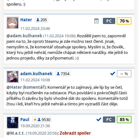
spoileru. :)
Hater
205
70
PC
11.02.2024 23:46
@
adam.kulhanek
(11.02.2024 10:08)
: Rozdělil jsem to, zapomněl
jsem na to, že oproti Steamu je zde možno text členit. Jinak,
nemyslím si, že komentář obsahuje spoilery. Myslím si, že člověk,
který hru ještě nehrál, nemůže chápat některé narážky. Ale ještě to
jednou projedu, díky za připomenutí. :-)
--
adam.kulhanek
7354
11.02.2024 10:08
@
Hater (komentář)
: Komentář je to zajímavý, ale líp by se četl,
kdyby byl rozčleněn na odstavce. Plus povídání o pokročilejší části
příběhu či závěru by bylo vhodné dát do spoileru. Komentáře totiž
čtou i lidi, kteří hru ještě nehráli a tímto jim vyzradíš část děje.
85
Paul
9530
PC
19.09.2020 21:36
@
M.a.t.t.
(19.09.2020 20:56)
: