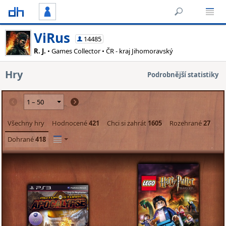
ViRus
14485
R. J.
• Games Collector • ČR - kraj Jihomoravský
Hry
Podrobnější statistiky
Všechny hry
Hodnocené
421
Chci si zahrát
1605
Rozehrané
27
Dohrané
418