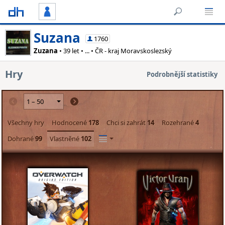
Suzana
1760
Zuzana
• 39 let • ... • ČR - kraj Moravskoslezský
Hry
Podrobnější statistiky
Všechny hry
Hodnocené
178
Chci si zahrát
14
Rozehrané
4
Dohrané
99
Vlastněné
102