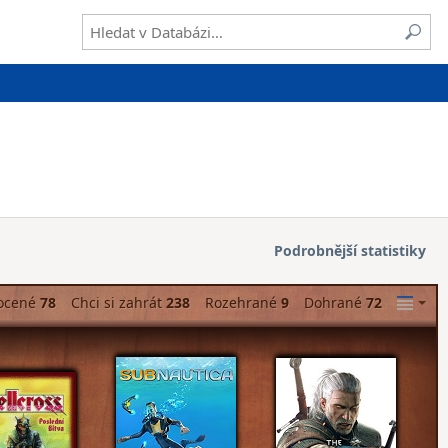
Podrobnější statistiky
ocené
78
Chci si zahrát
238
Rozehrané
9
Dohrané
72