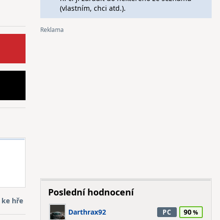
(vlastním, chci atd.).
Poslední hodnocení
 ke hře
Darthrax92
90
PC