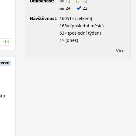
Oblíbenost:
12
12
24
22
Návštěvnost:
16051× (celkem)
165× (poslední měsíc)
63× (poslední týden)
1× (dnes)
+11
Více
erze
nto