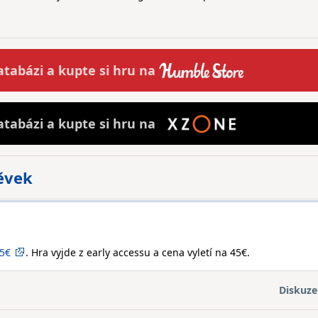
atabázi a
kupte
si hru na
atabázi a
kupte
si hru na
pěvek
,5€
. Hra vyjde z early accessu a cena vyletí na 45€.
Diskuze