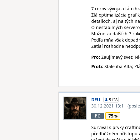
7 rokov vývoja a táto hra
Zlá optimalizácia grafik
detailoch, aj na tých n
O nestabilných servero
Možno za ďalších 7 rok
Podľa mňa však dopadne
Zatiaľ rozhodne neodp
Pro:
Zaujímavý svet; Nie
Proti:
Stále iba Alfa; Z
DEU
5128
30.12.2021 13:11
(posl
75
PC
Survival s prvky crafti
předběžném přístupu ve 
vrženi do světa v blízk