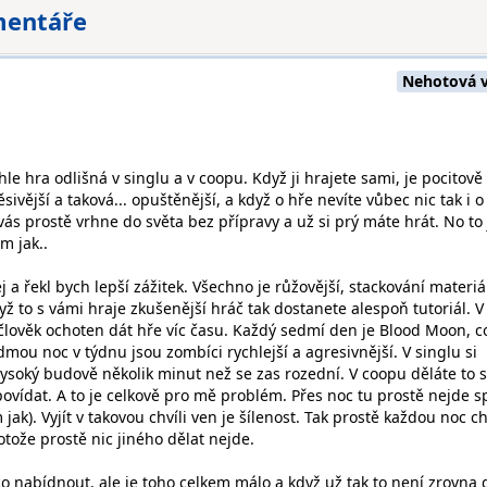
mentáře
Nehotová v
hle hra odlišná v singlu a v coopu. Když ji hrajete sami, je pocitově
sivější a taková... opuštěnější, a když o hře nevíte vůbec nic tak i o
ás prostě vrhne do světa bez přípravy a už si prý máte hrát. No to 
m jak..
j a řekl bych lepší zážitek. Všechno je růžovější, stackování materiá
yž to s vámi hraje zkušenější hráč tak dostanete alespoň tutoriál. V
člověk ochoten dát hře víc času. Každý sedmí den je Blood Moon, c
ou noc v týdnu jsou zombíci rychlejší a agresivnější. V singlu si
vysoký budově několik minut než se zas rozední. V coopu děláte to 
ovídat. A to je celkově pro mě problém. Přes noc tu prostě nejde s
ak). Vyjít v takovou chvíli ven je šílenost. Tak prostě každou noc c
otože prostě nic jiného dělat nejde.
co nabídnout, ale je toho celkem málo a když už tak to není zrovna