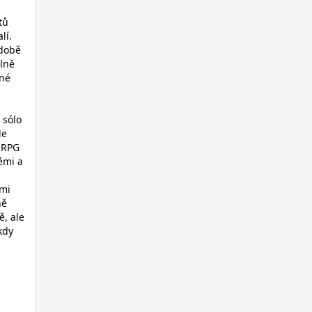
tů
lí.
 době
elně
vné
 sólo
le
i RPG
ěmi a
ami
ně
ě, ale
kdy