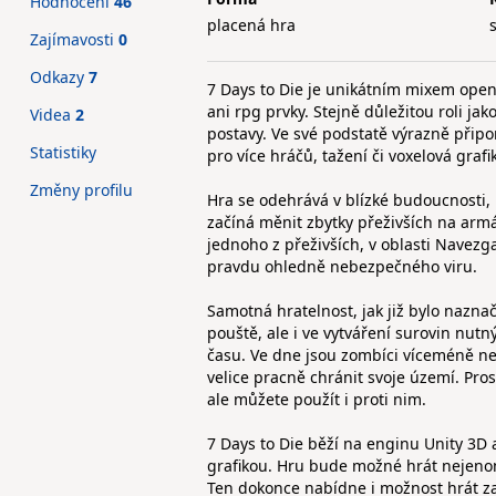
Hodnocení
46
placená hra
Zajímavosti
0
Odkazy
7
7 Days to Die je unikátním mixem open 
ani rpg prvky. Stejně důležitou roli ja
Videa
2
postavy. Ve své podstatě výrazně přip
Statistiky
pro více hráčů, tažení či voxelová grafi
Změny profilu
Hra se odehrává v blízké budoucnosti, 
začíná měnit zbytky přeživších na arm
jednoho z přeživších, v oblasti Navezg
pravdu ohledně nebezpečného viru.
Samotná hratelnost, jak již bylo nazna
pouště, ale i ve vytváření surovin nutný
času. Ve dne jsou zombíci víceméně n
velice pracně chránit svoje území. Pros
ale můžete použít i proti nim.
7 Days to Die běží na enginu Unity 3D
grafikou. Hru bude možné hrát nejenom
Ten dokonce nabídne i možnost hrát z