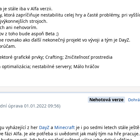
 je stále iba v Alfa verzii.
y, ktorá zapríčiňuje nestabilitu celej hry a časté problémy, pri vyšší
ajvýkonnejších strojoch.
ch ani nehovorím.
ov z toho bude aspoň Beta ;)
 rovnako ako ďalší nekonečný projekt vo vývoji a tým je DayZ.
orúčam.
ktoré grafické prvky; Crafting; Zničiteľnosť prostredia
lá optimalizácia; nestabilné servery; Málo hráčov
Nehotová verze
Dohrá
ední úprava 01.01.2022 09:56)
ngu vyházející z her
DayZ
a
Minecraft
je i po sedmi letech stále ještě
fázi Alfa. Je ale potřeba si uvědomit jak malý tým na hře pracuje.
é budoucnosti, kdy byla po třetí světové válce jeho drtivá většina