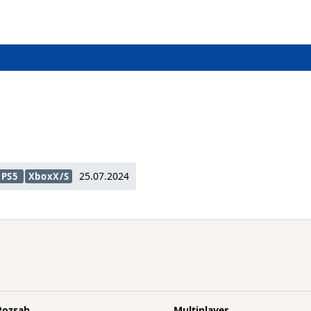
25.07.2024
PS5
XboxX/S
Rozsah
Multiplayer