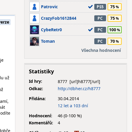
Patrovic
75
PS5
CrazyFob1612844
75
PC
erze
CybeRetr0
100
PC
Toman
70
PC
Všechna hodnocení
je
Statistiky
lu už
Id hry:
8777
Odkaz:
http://dbher.cz/h8777
ož
Přidána:
30.04.2014
samí,
12 let a 103 dní
pát
hodíte
Hodnocení:
46 (0-100 %)
Komentářů:
4
 dobře