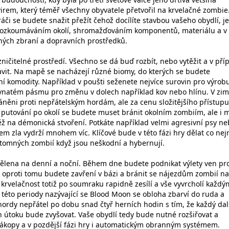
em, který téměř všechny obyvatele přetvořil na krvelačné zombie
či se budete snažit přežít čehož docílíte stavbou vašeho obydlí, j
rozkoumáváním okolí, shromažďováním komponentů, materiálu a v
elných zbraní a dopravních prostředků.
ničitelné prostředí. Všechno se dá buď rozbít, nebo vytěžit a v pří
avit. Na mapě se nacházejí různé biomy, do kterých se budete
ní komodity. Například v poušti seženete nejvíce surovin pro výrob
vnatém pásmu pro změnu v dolech například kov nebo hlínu. V zim
áněni proti nepřátelským hordám, ale za cenu složitějšího přístupu
m putování po okolí se budete muset bránit okolním zombiím, ale i m
ž na démonická stvoření. Potkáte například velmi agresivní psy n
em zla vydrží mnohem víc. Klíčové bude v této fázi hry dělat co ne
ítomných zombií když jsou neškodní a hybernují.
dělena na denní a noční. Během dne budete podnikat výlety ven pr
ci oproti tomu budete zavření v bázi a bránit se nájezdům zombií n
 a krvelačnost totiž po soumraku rapidně zesílí a vše vyvrcholí každý
to periody nazývající se Blood Moon se obloha zbarví do ruda a
ordy nepřátel po dobu snad čtyř herních hodin s tím, že každý dal
ch útoku bude zvyšovat. Vaše obydlí tedy bude nutné rozšiřovat a
ákopy a v pozdější fázi hry i automatickým obranným systémem.