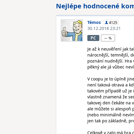
Nejlépe hodnocené ko
Témos
4125
30.12.2018 23:21
--
PC
Je až k neuvěření jak ta
nárocnější, temnější, dě
poznání nudnější. Hra v
pěkný ale já vůbec neví
V coopu je to úplně jine
není taková otrava a kd
takovém případě už je 
vlastně znamená že sedm
takovej den čekáte na 
ale můžete si alespoň p
(nebo minimálně nevím j
jen tak po základně, pr
Celkově v zato má hra 