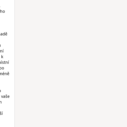
.
eho
padě
u
ní
 k
ístní
ebo
jméně
o
a vaše
m
ší