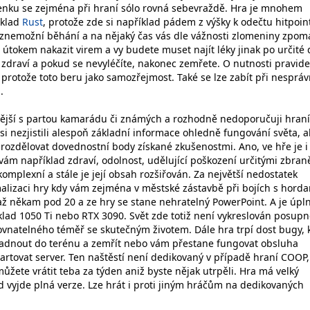
enku se zejména při hraní sólo rovná sebevraždě. Hra je mnohem
íklad
Rust
, protože zde si například pádem z výšky k odečtu hitpoin
 znemožní běhání a na nějaký čas vás dle vážnosti zlomeniny zpoma
tokem nakazit virem a vy budete muset najít léky jinak po určité
, zdraví a pokud se nevyléčíte, nakonec zemřete. O nutnosti pravid
, protože toto beru jako samozřejmost. Také se lze zabít při nesprá
.
jší s partou kamarádu či známých a rozhodně nedoporučuji hraní
i nezjistili alespoň základní informace ohledně fungování světa, a
ě rozdělovat dovednostní body získané zkušenostmi. Ano, ve hře je 
vám například zdraví, odolnost, udělující poškození určitými zbran
omplexní a stále je její obsah rozšiřován. Za největší nedostatek
alizaci hry kdy vám zejména v městské zástavbě při bojích s hord
ž někam pod 20 a ze hry se stane nehratelný PowerPoint. A je úpl
klad 1050 Ti nebo RTX 3090. Svět zde totiž není vykreslován posupn
rovnatelného téměř se skutečným životem. Dále hra trpí dost bugy, 
adnout do terénu a zemřít nebo vám přestane fungovat obsluha
artovat server. Ten naštěstí není dedikovaný v případě hraní COOP,
ůžete vrátit teba za týden aniž byste nějak utrpěli. Hra má velký
d vyjde plná verze. Lze hrát i proti jiným hráčům na dedikovaných