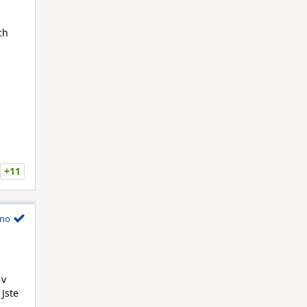
ch
+11
no
 v
 Jste