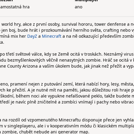
samostatná hra
ano
world hry, akce z první osoby, survival hororu, tower denfense a 
ko jen boj, bude hrát i prozkoumávání herního světa, crafting nebo v
omíná mix her
DayZ
a
Minecraft
a na ně odkazující především zombi
ka.
po třetí světové válce, kdy se Země ocitá v troskách. Neznámý virus
ádu bezmyšlenkovitých věčně nenasytných zombie. Hráč se ocitá v 
ane County Arizona a vaším úkolem bude, jak jinak než přežít a vyp
čeno, pramení nejen z putování zemí, která nabízí hory, lesy, města
ch ke přežití. A je nutné mít na paměti, jakou důležitou roli hraje 
eškodní, během noci ale vypukne nefalšované peklo, takže budete 
tředí je navíc plně zničitelné a zombíci vnímají i pachy nebo vibrac
 a na rozdíl od vzpomenutého Minecraftu disponuje přece jen vyhla
 v singleplayeru, ale i v kooperativním módu či klasickém multipl
a zombie, chybět nebude ani generator map.