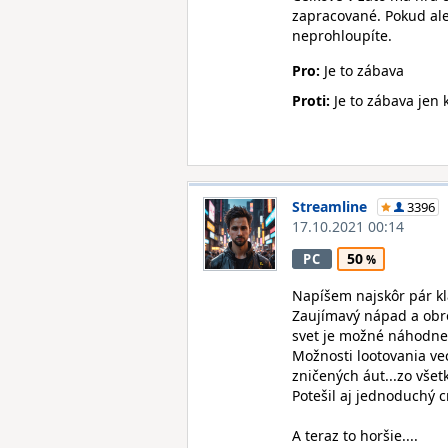
zapracované. Pokud ale
neprohloupíte.
Pro:
Je to zábava
Proti:
Je to zábava jen 
Streamline
3396
17.10.2021 00:14
50
PC
Napíšem najskôr pár kl
Zaujímavý nápad a obro
svet je možné náhodne
Možnosti lootovania ve
zničených áut...zo vše
Potešil aj jednoduchý c
A teraz to horšie....