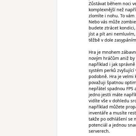
Zůstávat během noci v
komplexnější než např
zlomíte i nohu. To vám
Nebo vás může zombie ú
budete ztrácet kondici
jíst a pít ani nemluvím
těžbě v dole zasypáním
Hra je mnohem zábavně
novým hráčům aniž by s
například i jak správn
systém perků zvyšující 
podobně. Hra je velmi k
považuji špatnou optim
nepřátel spadnou FPS a
jedno jestli máte napří
vidíte vše v dohledu s
například můžete prop
inventáře a musíte rest
takže po odhlášení se m
potenciál a jednou sna
serverech.