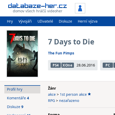
domov všech hráčů videoher
Hry
Vývojáři
Uživatelé
Diskuze
Herní výzva
7 Days to Die
The Fun Pimps
28.06.2016
PS4
XOne
PC
Žánr
Profil hry
akce
>
1st person akce
Komentáře
4
RPG
>
nezařazeno
Diskuze
9
Forma