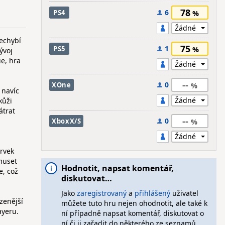
78
6
PS4
nechybí
75
1
PS5
ývoj
e, hra
--
0
XOne
 navíc
kůži
átrat
--
0
XboxX/S
,
prvek
muset
Hodnotit, napsat komentář,
e, což
diskutovat…
Jako
zaregistrovaný
a
přihlášený
uživatel
zenější
můžete tuto hru nejen ohodnotit, ale také k
ayeru.
ní případně napsat komentář, diskutovat o
ní či ji zařadit do některého ze seznamů