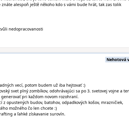
 znáte alespoň ještě někoho kdo s vámi bude hrát, tak zas tolik
kvůli nedopracovanosti
Nehotová v
adných vecí, potom budem už iba hejtovať :)
vský svet plný zombíkov, odohrávajúci sa po 3. svetovej vojne a te
 generovať pri každom novom rozohraní.
cí z opustených budov, batohov, odpadkových košov, mrazničiek,
tkého možného čo len chcete :)
rafting a ľahké získavanie surovín.