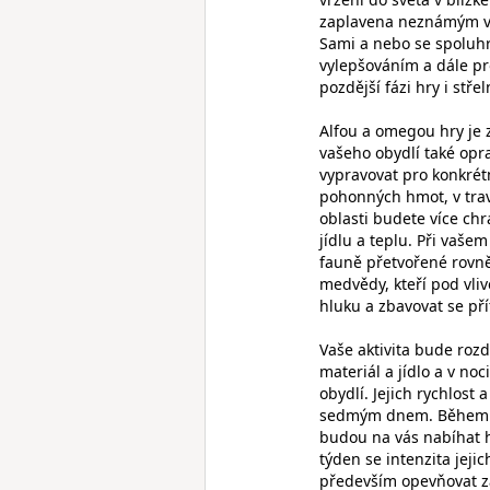
zaplavena neznámým vir
Sami a nebo se spoluhrá
vylepšováním a dále p
pozdější fázi hry i stř
Alfou a omegou hry je z
vašeho obydlí také opr
vypravovat pro konkrét
pohonných hmot, v tra
oblasti budete více chr
jídlu a teplu. Při vaše
fauně přetvořené rovně
medvědy, kteří pod vliv
hluku a zbavovat se př
Vaše aktivita bude roz
materiál a jídlo a v no
obydlí. Jejich rychlost
sedmým dnem. Během té
budou na vás nabíhat h
týden se intenzita jeji
především opevňovat z