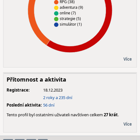
RPG (38)
adventura (9)
online (7)
strategie (5)
simulátor (1)
Více
Přítomnost a aktivita
Registrace:
18.12.2023
2 roky a 235 dní
Poslední aktivita:
56 dní
Tento profil byl ostatními uživateli navštíven celkem
27 krát
.
Více