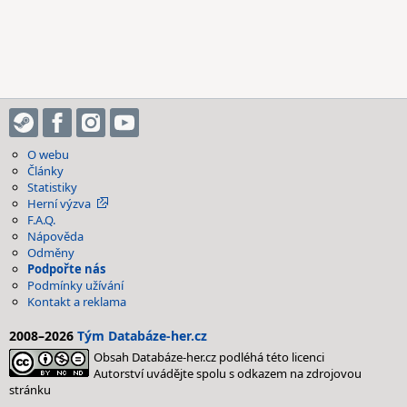
O webu
Články
Statistiky
Herní výzva
F.A.Q.
Nápověda
Odměny
Podpořte nás
Podmínky užívání
Kontakt a reklama
2008–2026
Tým Databáze-her.cz
Obsah Databáze-her.cz podléhá této licenci
Autorství uvádějte spolu s odkazem na zdrojovou
stránku