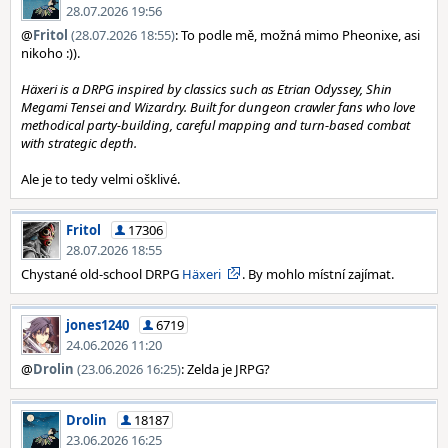
28.07.2026 19:56
@
Fritol
(28.07.2026 18:55)
: To podle mě, možná mimo Pheonixe, asi
nikoho :)).
Häxeri is a DRPG inspired by classics such as Etrian Odyssey, Shin
Megami Tensei and Wizardry. Built for dungeon crawler fans who love
methodical party-building, careful mapping and turn-based combat
with strategic depth.
Ale je to tedy velmi ošklivé.
Fritol
17306
28.07.2026 18:55
Chystané old-school DRPG
Häxeri
. By mohlo místní zajímat.
jones1240
6719
24.06.2026 11:20
@
Drolin
(23.06.2026 16:25)
: Zelda je JRPG?
Drolin
18187
23.06.2026 16:25