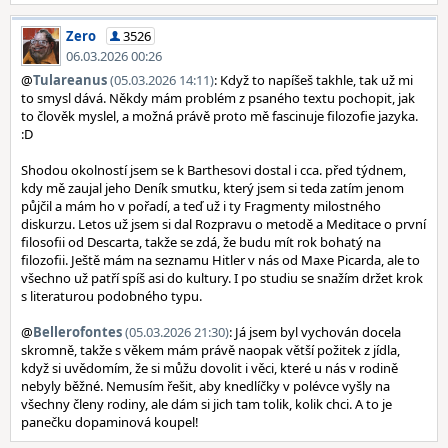
Zero
3526
06.03.2026 00:26
@
Tulareanus
(05.03.2026 14:11)
: Když to napíšeš takhle, tak už mi
to smysl dává. Někdy mám problém z psaného textu pochopit, jak
to člověk myslel, a možná právě proto mě fascinuje filozofie jazyka.
:D
Shodou okolností jsem se k Barthesovi dostal i cca. před týdnem,
kdy mě zaujal jeho Deník smutku, který jsem si teda zatím jenom
půjčil a mám ho v pořadí, a teď už i ty Fragmenty milostného
diskurzu. Letos už jsem si dal Rozpravu o metodě a Meditace o první
filosofii od Descarta, takže se zdá, že budu mít rok bohatý na
filozofii. Ještě mám na seznamu Hitler v nás od Maxe Picarda, ale to
všechno už patří spíš asi do kultury. I po studiu se snažím držet krok
s literaturou podobného typu.
@
Bellerofontes
(05.03.2026 21:30)
: Já jsem byl vychován docela
skromně, takže s věkem mám právě naopak větší požitek z jídla,
když si uvědomím, že si můžu dovolit i věci, které u nás v rodině
nebyly běžné. Nemusím řešit, aby knedlíčky v polévce vyšly na
všechny členy rodiny, ale dám si jich tam tolik, kolik chci. A to je
panečku dopaminová koupel!