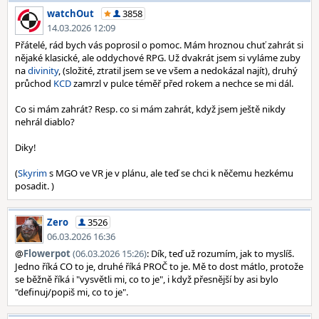
watchOut
3858
14.03.2026 12:09
Přátelé, rád bych vás poprosil o pomoc. Mám hroznou chuť zahrát si
nějaké klasické, ale oddychové RPG. Už dvakrát jsem si vyláme zuby
na
divinity
, (složité, ztratil jsem se ve všem a nedokázal najít), druhý
průchod
KCD
zamrzl v pulce téměř před rokem a nechce se mi dál.
Co si mám zahrát? Resp. co si mám zahrát, když jsem ještě nikdy
nehrál diablo?
Diky!
(
Skyrim
s MGO ve VR je v plánu, ale teď se chci k něčemu hezkému
posadit. )
Zero
3526
06.03.2026 16:36
@
Flowerpot
(06.03.2026 15:26)
: Dík, teď už rozumím, jak to myslíš.
Jedno říká CO to je, druhé říká PROČ to je. Mě to dost mátlo, protože
se běžně říká i "vysvětli mi, co to je", i když přesnější by asi bylo
"definuj/popiš mi, co to je".