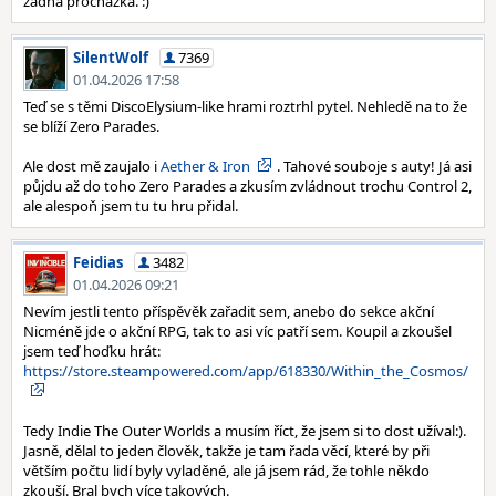
žádná procházka. :)
SilentWolf
7369
01.04.2026 17:58
Teď se s těmi DiscoElysium-like hrami roztrhl pytel. Nehledě na to že
se blíží Zero Parades.
Ale dost mě zaujalo i
Aether & Iron
. Tahové souboje s auty! Já asi
půjdu až do toho Zero Parades a zkusím zvládnout trochu Control 2,
ale alespoň jsem tu tu hru přidal.
Feidias
3482
01.04.2026 09:21
Nevím jestli tento příspěvěk zařadit sem, anebo do sekce akční
Nicméně jde o akční RPG, tak to asi víc patří sem. Koupil a zkoušel
jsem teď hoďku hrát:
https://store.steampowered.com/app/618330/Within_the_Cosmos/
Tedy Indie The Outer Worlds a musím říct, že jsem si to dost užíval:).
Jasně, dělal to jeden člověk, takže je tam řada věcí, které by při
větším počtu lidí byly vyladěné, ale já jsem rád, že tohle někdo
zkouší. Bral bych více takových.