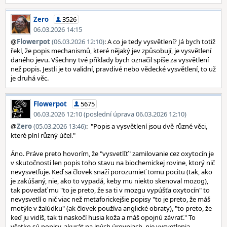
Zero
3526
06.03.2026 14:15
@
Flowerpot
(06.03.2026 12:10)
: A co je tedy vysvětlení? Já bych totiž
řekl, že popis mechanismů, které nějaký jev způsobují, je vysvětlení
daného jevu. Všechny tvé příklady bych označil spíše za vysvětlení
než popis. Jestli je to validní, pravdivé nebo vědecké vysvětlení, to už
je druhá věc.
Flowerpot
5675
06.03.2026 12:10 (poslední úprava 06.03.2026 12:10)
@
Zero
(05.03.2026 13:46)
: "Popis a vysvětlení jsou dvě různé věci,
které plní různý účel."
Áno. Práve preto hovorím, že "vysvetlIť" zamilovanie cez oxytocín je
v skutočnosti len popis toho stavu na biochemickej rovine, ktorý nič
nevysvetľuje. Keď sa človek snaží porozumieť tomu pocitu (tak, ako
je zakúšaný, nie, ako to vypadá, keby mu niekto skenoval mozog),
tak povedať mu "to je preto, že sa ti v mozgu vypúšťa oxytocín" to
nevysvetlí o nič viac než metaforickejšie popisy "to je preto, že máš
motýle v žalúdku" (ak človek používa anglické obraty), "to preto, že
keď ju vidíš, tak ti naskočí husia koža a máš opojnú závrať." To
všetko sú popisy, akurát na iných úrovniach, nie vysvetlenia.