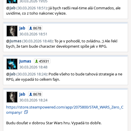
30.03.2026 19:05
@
Jab
(30.03.2026 18:51)
: Já bych radši real-time alá Commados, ale
uvidíme, co z toho nakonec vyleze.
Jab
8678
30.03.2026 18:51
@
Jumas
(30.03.2026 18:48)
: To je v pohodě, to zvládnu. ;) Ale řekl
bych, že tam bude character development spíše jak v RPG.
Jumas
45931
30.03.2026 18:48
@
Jab
(30.03.2026 18:24)
: Podle všeho to bude tahová strategie a ne
RPG, ale vypadá to celkem fajn.
Jab
8678
30.03.2026 18:24
https://store.steampowered.com/app/2075800/STAR_WARS_Zero_C
ompany/
Budu doufat v dobrou Star Wars hru. Vypadá to dobře.