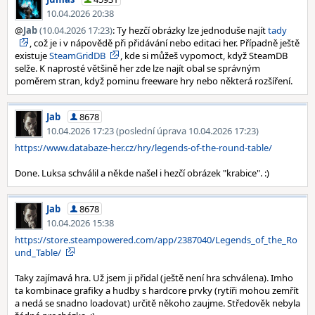
10.04.2026 20:38
@
Jab
(10.04.2026 17:23)
: Ty hezčí obrázky lze jednoduše najít
tady
, což je i v nápovědě při přidávání nebo editaci her. Případně ještě
existuje
SteamGridDB
, kde si můžeš vypomoct, když SteamDB
selže. K naprosté většině her zde lze najít obal se správným
poměrem stran, když pominu freeware hry nebo některá rozšíření.
Jab
8678
10.04.2026 17:23 (poslední úprava 10.04.2026 17:23)
https://www.databaze-her.cz/hry/legends-of-the-round-table/
Done. Luksa schválil a někde našel i hezčí obrázek "krabice". :)
Jab
8678
10.04.2026 15:38
https://store.steampowered.com/app/2387040/Legends_of_the_Ro
und_Table/
Taky zajímavá hra. Už jsem ji přidal (ještě není hra schválena). Imho
ta kombinace grafiky a hudby s hardcore prvky (rytíři mohou zemřít
a nedá se snadno loadovat) určitě někoho zaujme. Středověk nebyla