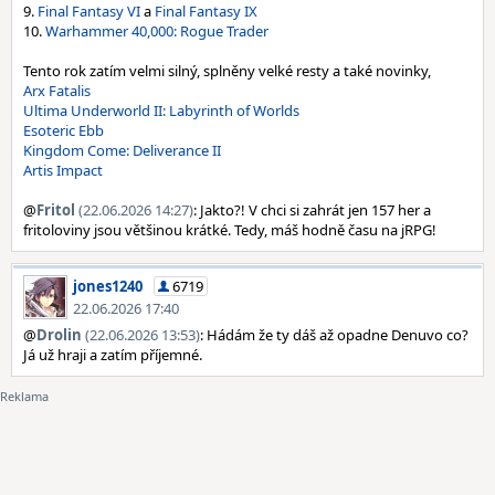
9.
Final Fantasy VI
a
Final Fantasy IX
10.
Warhammer 40,000: Rogue Trader
Tento rok zatím velmi silný, splněny velké resty a také novinky,
Arx Fatalis
Ultima Underworld II: Labyrinth of Worlds
Esoteric Ebb
Kingdom Come: Deliverance II
Artis Impact
@
Fritol
(22.06.2026 14:27)
: Jakto?! V chci si zahrát jen 157 her a
fritoloviny jsou většinou krátké. Tedy, máš hodně času na jRPG!
jones1240
6719
22.06.2026 17:40
@
Drolin
(22.06.2026 13:53)
: Hádám že ty dáš až opadne Denuvo co?
Já už hraji a zatím příjemné.