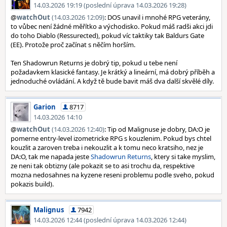
14.03.2026 19:19 (poslední úprava 14.03.2026 19:28)
@
watchOut
(14.03.2026 12:09)
: DOS unavil i mnohé RPG veterány,
to vůbec není žádné měřítko a východisko. Pokud máš radši akci jdi
do toho Diablo (Ressurected), pokud víc taktiky tak Baldurs Gate
(EE). Protože proč začínat s něčím horším.
Ten Shadowrun Returns je dobrý tip, pokud u tebe není
požadavkem klasické fantasy. Je krátký a lineární, má dobrý příběh a
jednoduché ovládání. A když tě bude bavit máš dva další skvělé díly.
Garion
8717
14.03.2026 14:10
@
watchOut
(14.03.2026 12:40)
: Tip od Malignuse je dobry, DA:O je
pomerne entry-level izometricke RPG s kouzlenim. Pokud bys chtel
kouzlit a zaroven treba i nekouzlit a k tomu neco kratsiho, nez je
DA:O, tak me napada jeste
Shadowrun Returns
, ktery si take myslim,
ze neni tak obtizny (ale pokazit se to asi trochu da, respektive
mozna nedosahnes na kyzene reseni problemu podle sveho, pokud
pokazis build).
Malignus
7942
14.03.2026 12:44 (poslední úprava 14.03.2026 12:44)