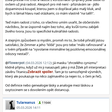
ovšem už jiná radost. Alespoň pro mě není - přiznávám se - jídlo
dopaminová koupel, kterou jsem si dopřával jako malý kluk, aniž
bych si lámal hlavu nad otázkami, co mám vlastně "na talíři".
Teď mám radost z toho, co všechno umím uvařit, že občerstvím
návštěvu, že se úsporně najím bez toho, aby kvůli tomu zabíjeli
živého tvora. Jsou to specifické kulinářské radosti.
A stejným způsobem si myslím, promiň mi to, že tobě přináší jistou
satisfakci, že Zimmer a jeho "klišé" jsou pro tebe "málo rafinované" a
v tvém případě na "vyvolanie minimálne tej pozitívnej emocionálnej
odozvy nestačí".
@
Flowerpot
(04.03.2026 12:12)
: Já masku "zhrzelého cynizmu"
klidně přijmu, když už mi ji nasazuješ: jako ji má Žižek při interpretaci
závěru Titanicu
. Tam je to samozřejmě výsměch,
který ale poukazuje na něco zajímavého (a nejen to, o čem je řeč).
Od definice nebo genealogie lásky a analogie mezi láskou a
oxytocinem se s dovolením opět distancuji.
Tulareanus
11644
05.03.2026 14:11