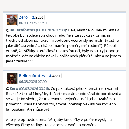
Zero
3526
06.03.2026 11:48
@
Bellerofontes
(06.03.2026 07:00)
: Hele, vlastně jo. Nevím, jestli v
té době byli rodiče spíš chudí nebo "jen" ze zvyku skromní, asi
trochu od obojího. Takže mi podobné věci přišly normální (vlastně
jaké dítě asi vnímá a chápe finanční poměry své rodiny?). Působí
vtipně, že zážitky, které člověku otevřou oči, byly typu "tyjo, ono je
možné si dát na chleba několik pořádných plátků šunky a ne jenom
jeden tenký!" :D
Bellerofontes
4881
06.03.2026 07:00
@
Zero
(06.03.2026 00:26)
: Co pak taková jeho k tématu relevantní
Rozkoš z textu! I když bych Barthesa sám nedokázal doporučovat a
se zaujetím sleduji, že Tulareanus - zejména kvůli jeho úvahám o
příbězích, které tu občas čtu, trochu překvapivé - asi má být jeho
fanouškem. Ale může být.
A to jste opravdu doma řešili, aby knedlíčky v polévce vyšly na
všechny členy rodiny? To je docela drsné. To neznám.