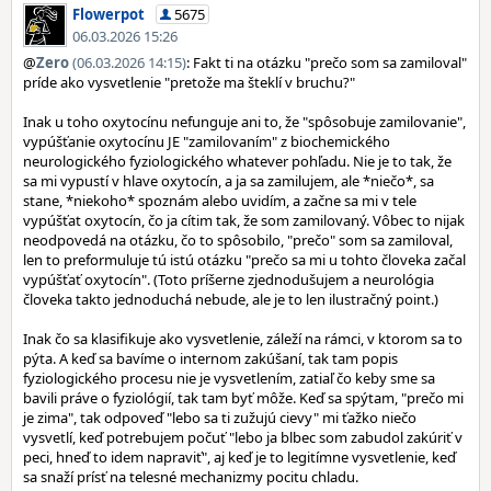
Flowerpot
5675
06.03.2026 15:26
@
Zero
(06.03.2026 14:15)
: Fakt ti na otázku "prečo som sa zamiloval"
príde ako vysvetlenie "pretože ma šteklí v bruchu?"
Inak u toho oxytocínu nefunguje ani to, že "spôsobuje zamilovanie",
vypúšťanie oxytocínu JE "zamilovaním" z biochemického
neurologického fyziologického whatever pohľadu. Nie je to tak, že
sa mi vypustí v hlave oxytocín, a ja sa zamilujem, ale *niečo*, sa
stane, *niekoho* spoznám alebo uvidím, a začne sa mi v tele
vypúšťat oxytocín, čo ja cítim tak, že som zamilovaný. Vôbec to nijak
neodpovedá na otázku, čo to spôsobilo, "prečo" som sa zamiloval,
len to preformuluje tú istú otázku "prečo sa mi u tohto človeka začal
vypúšťať oxytocín". (Toto príšerne zjednodušujem a neurológia
človeka takto jednoduchá nebude, ale je to len ilustračný point.)
Inak čo sa klasifikuje ako vysvetlenie, záleží na rámci, v ktorom sa to
pýta. A keď sa bavíme o internom zakúšaní, tak tam popis
fyziologického procesu nie je vysvetlením, zatiaľ čo keby sme sa
bavili práve o fyziológií, tak tam byť môže. Keď sa spýtam, "prečo mi
je zima", tak odpoveď "lebo sa ti zužujú cievy" mi ťažko niečo
vysvetlí, keď potrebujem počuť "lebo ja blbec som zabudol zakúriť v
peci, hneď to idem napraviť", aj keď je to legitímne vysvetlenie, keď
sa snaží prísť na telesné mechanizmy pocitu chladu.