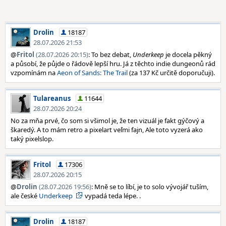
Drolin
18187
28.07.2026 21:53
@
Fritol
(28.07.2026 20:15)
: To bez debat,
Underkeep
je docela pěkný
a působí, že půjde o řádově lepší hru. Já z těchto indie dungeonů rád
vzpomínám na
Aeon of Sands: The Trail
(za 137 Kč určitě doporučuji).
Tulareanus
11644
28.07.2026 20:24
No za mňa prvé, čo som si všimol je, že ten vizuál je fakt gýčový a
škaredý. A to mám retro a pixelart veľmi fajn, Ale toto vyzerá ako
taký pixelslop.
Fritol
17306
28.07.2026 20:15
@
Drolin
(28.07.2026 19:56)
: Mně se to líbí, je to solo vývojář tuším,
ale české
Underkeep
vypadá teda lépe. .
Drolin
18187