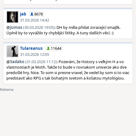
Jab
8678
31.03.2026 14:42
@
Jumas
(30.03.2026 19:05)
: DH by měla přidat zvracející smajlík.
Úplně by to vyvážilo ty chybějící štítky. A tuny dalších věcí. :)
Tulareanus
11644
31.03.2026 12:05
@
Sadako
(31.03.2026 11:12)
: Pozerám, že History s veľkým H a vo
vlastnostiach je Moth. Takže to bude v rovnakom univerze ako dve
predošlé hry. Nice. To som si presne vravel, že vedel by som si to viac
predstaviť ako RPG s tak bohatým svetom a košatou mytológiou.