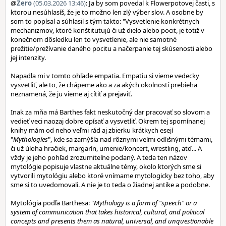
@
Zero
(05.03.2026 13:46)
: Ja by som povedal k Flowerpotovej časti, s
ktorou nesúhlasíš, že je to možno len zlý výber slov. A osobne by
som to popísal a súhlasil s tým takto: "Vysvetlenie konkrétnych
mechanizmov, ktoré konštitutujú či už dielo alebo pocit, je totiž v
konečnom dôsledku len to vysvetlenie, ale nie samotné
prežitie/prežívanie daného pocitu a načerpanie tej skúsenosti alebo
jej intenzity.
Napadla mi v tomto ohľade empatia. Empatiu si vieme vedecky
vysvetliť, ale to, že chápeme ako a za akých okolností prebieha
neznamená, že ju vieme aj cítiť a prejaviť.
Inak za mňa má Barthes fakt neskutočný dar pracovať so slovom a
vedieť veci naozaj dobre opísať a vysvetliť. Okrem tej spomínanej
knihy mám od neho veľmi rád aj zbierku krátkych esejí
"
Mythologies
", kde sa zamýšľa nad rôznymi veľmi odlišnými témami,
či už úloha hračiek, margarín, umenie/koncert, wrestling, atď... A
vždy je jeho pohľad zrozumiteľne podaný. A teda ten názov
mytológie popisuje vlastne aktuálne témy, okolo ktorých sme si
vytvorili mytológiu alebo ktoré vnímame mytologicky bez toho, aby
sme si to uvedomovali. A nie je to teda o žiadnej antike a podobne.
Mytológia podľa Barthesa: "
Mythology is a form of "speech" or a
system of communication that takes historical, cultural, and political
concepts and presents them as natural, universal, and unquestionable