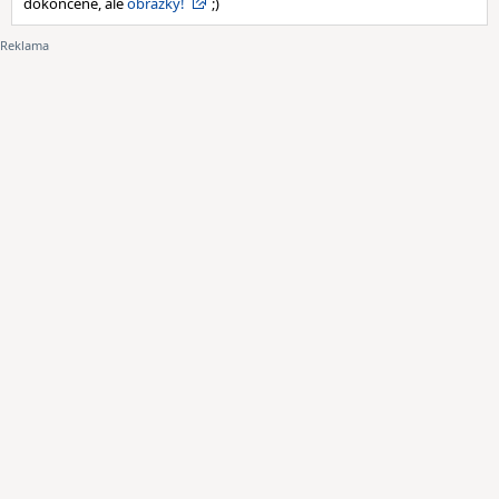
dokoncene, ale
obrazky!
;)