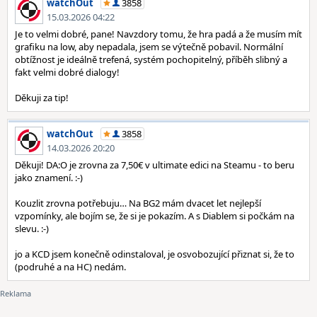
watchOut
3858
15.03.2026 04:22
Je to velmi dobré, pane! Navzdory tomu, že hra padá a že musím mít
grafiku na low, aby nepadala, jsem se výtečně pobavil. Normální
obtížnost je ideálně trefená, systém pochopitelný, příběh slibný a
fakt velmi dobré dialogy!
Děkuji za tip!
watchOut
3858
14.03.2026 20:20
Děkuji! DA:O je zrovna za 7,50€ v ultimate edici na Steamu - to beru
jako znamení. :-)
Kouzlit zrovna potřebuju… Na BG2 mám dvacet let nejlepší
vzpomínky, ale bojím se, že si je pokazím. A s Diablem si počkám na
slevu. :-)
jo a KCD jsem konečně odinstaloval, je osvobozující přiznat si, že to
(podruhé a na HC) nedám.