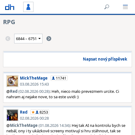
RPG
Napsat nový příspěvek
MickTheMage
11741
03.08.2026 15:43
@
Red
(02.08.2026 00:28)
: Heh, nieco malo prevezmem urcite. Ci
nahram aj nejake nove, to sa este uvidi :)
Red
8253
02.08.2026 00:28
@
MickTheMage
(01.08.2026 14:34)
: Hej tak AI na kontrolu bych se
nebál, ony i ty ukázkové screeny motivují si hru stáhnout, tak se