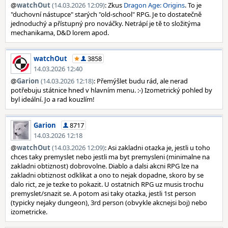
@
watchOut
(14.03.2026 12:09)
: Zkus
Dragon Age: Origins
. To je
"duchovní nástupce" starých "old-school" RPG. Je to dostatečně
jednoduchý a přístupný pro nováčky. Netrápí je tě to složitýma
mechanikama, D&D lorem apod.
watchOut
3858
14.03.2026 12:40
@
Garion
(14.03.2026 12:18)
: Přemýšlet budu rád, ale nerad
potřebuju státnice hned v hlavním menu. :-) Izometrický pohled by
byl ideální. Jo a rad kouzlím!
Garion
8717
14.03.2026 12:18
@
watchOut
(14.03.2026 12:09)
: Asi zakladni otazka je, jestli u toho
chces taky premyslet nebo jestli ma byt premysleni (minimalne na
zakladni obtiznost) dobrovolne. Diablo a dalsi akcni RPG lze na
zakladni obtiznost odklikat a ono to nejak dopadne, skoro by se
dalo rict, ze je tezke to pokazit. U ostatnich RPG uz musis trochu
premyslet/snazit se. A potom asi taky otazka, jestli 1st person
(typicky nejaky dungeon), 3rd person (obvykle akcnejsi boj) nebo
izometricke.