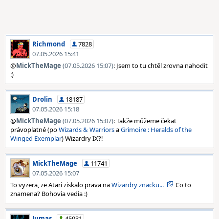
Richmond
7828
07.05.2026 15:41
@
MickTheMage
(07.05.2026 15:07)
: Jsem to tu chtěl zrovna nahodit
:)
Drolin
18187
07.05.2026 15:18
@
MickTheMage
(07.05.2026 15:07)
: Takže můžeme čekat
právoplatné (po
Wizards & Warriors
a
Grimoire : Heralds of the
Winged Exemplar
) Wizardry IX?!
MickTheMage
11741
07.05.2026 15:07
To vyzera, ze Atari ziskalo prava na
Wizardry znacku...
Co to
znamena? Bohovia vedia :)
Jumas
45931