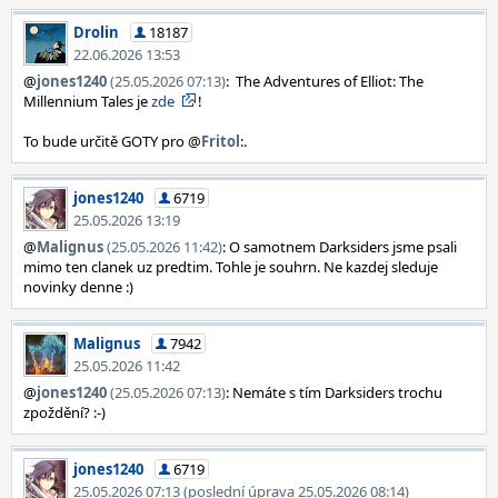
Drolin
18187
22.06.2026 13:53
@
jones1240
(25.05.2026 07:13)
: The Adventures of Elliot: The
Millennium Tales je
zde
!
To bude určitě GOTY pro @
Fritol
:.
jones1240
6719
25.05.2026 13:19
@
Malignus
(25.05.2026 11:42)
: O samotnem Darksiders jsme psali
mimo ten clanek uz predtim. Tohle je souhrn. Ne kazdej sleduje
novinky denne :)
Malignus
7942
25.05.2026 11:42
@
jones1240
(25.05.2026 07:13)
: Nemáte s tím Darksiders trochu
zpoždění? :-)
jones1240
6719
25.05.2026 07:13 (poslední úprava 25.05.2026 08:14)