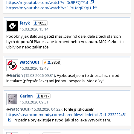
https://m.youtube.com/watch?v=Dc9PF7JTYaI
https://m.youtube.com/watch?v=EjPtUdqRXgU
feryk
1053
15.03.2026 15:14
Podobný jak Baldurs gate2 máš Icewind dale, dále z těch starších
bych doporučil Planescape torment nebo Arcanum. Můžeš zkusit i
Oblivion nebo zaklínače.
watchOut
3858
15.03.2026 12:48
@
Garion
(15.03.2026 09:31)
: Vyzkoušel jsem to dnes a hra mi od
instalace (přepsání exe) ani jednou nespadla. Moc díky!
Garion
8717
15.03.2026 09:31
@
watchOut
(15.03.2026 04:22)
: Tohle jsi zkousel?
https://steamcommunity.com/sharedfiles/filedetails/?id=233222451
Pripadne pry existuje navod, jak si to .exe vytvorit sam.