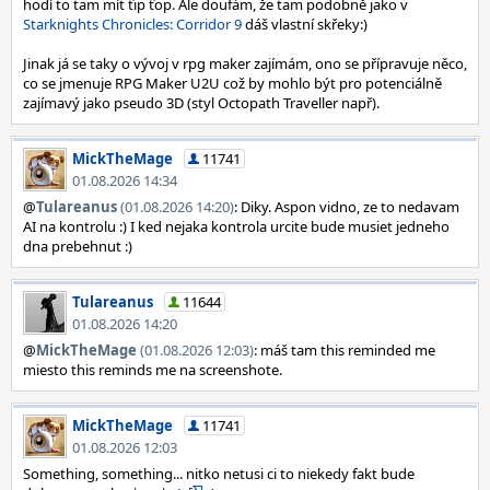
hodí to tam mít ťip ťop. Ale doufám, že tam podobně jako v
Starknights Chronicles: Corridor 9
dáš vlastní skřeky:)
Jinak já se taky o vývoj v rpg maker zajímám, ono se přípravuje něco,
co se jmenuje RPG Maker U2U což by mohlo být pro potenciálně
zajímavý jako pseudo 3D (styl Octopath Traveller např).
MickTheMage
11741
01.08.2026 14:34
@
Tulareanus
(01.08.2026 14:20)
: Diky. Aspon vidno, ze to nedavam
AI na kontrolu :) I ked nejaka kontrola urcite bude musiet jedneho
dna prebehnut :)
Tulareanus
11644
01.08.2026 14:20
@
MickTheMage
(01.08.2026 12:03)
: máš tam this reminded me
miesto this reminds me na screenshote.
MickTheMage
11741
01.08.2026 12:03
Something, something... nitko netusi ci to niekedy fakt bude