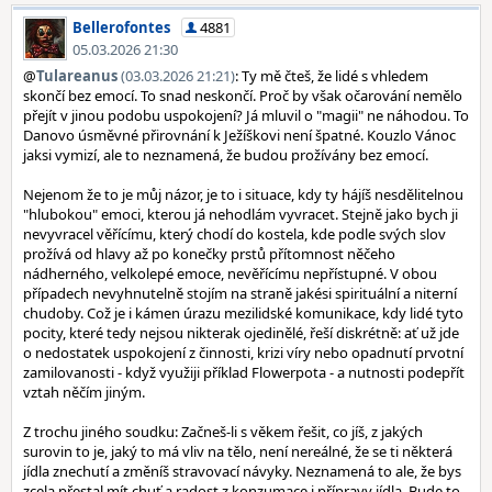
Bellerofontes
4881
05.03.2026 21:30
@
Tulareanus
(03.03.2026 21:21)
: Ty mě čteš, že lidé s vhledem
skončí bez emocí. To snad neskončí. Proč by však očarování nemělo
přejít v jinou podobu uspokojení? Já mluvil o "magii" ne náhodou. To
Danovo úsměvné přirovnání k Ježíškovi není špatné. Kouzlo Vánoc
jaksi vymizí, ale to neznamená, že budou prožívány bez emocí.
Nejenom že to je můj názor, je to i situace, kdy ty hájíš nesdělitelnou
"hlubokou" emoci, kterou já nehodlám vyvracet. Stejně jako bych ji
nevyvracel věřícímu, který chodí do kostela, kde podle svých slov
prožívá od hlavy až po konečky prstů přítomnost něčeho
nádherného, velkolepé emoce, nevěřícímu nepřístupné. V obou
případech nevyhnutelně stojím na straně jakési spirituální a niterní
chudoby. Což je i kámen úrazu mezilidské komunikace, kdy lidé tyto
pocity, které tedy nejsou nikterak ojedinělé, řeší diskrétně: ať už jde
o nedostatek uspokojení z činnosti, krizi víry nebo opadnutí prvotní
zamilovanosti - když využiji příklad Flowerpota - a nutnosti podepřít
vztah něčím jiným.
Z trochu jiného soudku: Začneš-li s věkem řešit, co jíš, z jakých
surovin to je, jaký to má vliv na tělo, není nereálné, že se ti některá
jídla znechutí a změníš stravovací návyky. Neznamená to ale, že bys
zcela přestal mít chuť a radost z konzumace i přípravy jídla. Bude to