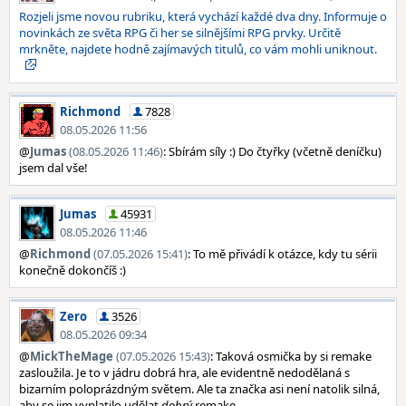
Rozjeli jsme novou rubriku, která vychází každé dva dny. Informuje o
novinkách ze světa RPG či her se silnějšími RPG prvky. Určitě
mrkněte, najdete hodně zajímavých titulů, co vám mohli uniknout.
Richmond
7828
08.05.2026 11:56
@
Jumas
(08.05.2026 11:46)
: Sbírám síly :) Do čtyřky (včetně deníčku)
jsem dal vše!
Jumas
45931
08.05.2026 11:46
@
Richmond
(07.05.2026 15:41)
: To mě přivádí k otázce, kdy tu sérii
konečně dokončíš :)
Zero
3526
08.05.2026 09:34
@
MickTheMage
(07.05.2026 15:43)
: Taková osmička by si remake
zasloužila. Je to v jádru dobrá hra, ale evidentně nedodělaná s
bizarním poloprázdným světem. Ale ta značka asi není natolik silná,
aby se jim vyplatilo udělat
dobrý
remake.