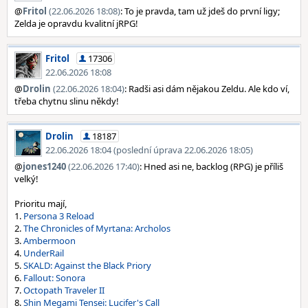
@
Fritol
(22.06.2026 18:08)
: To je pravda, tam už jdeš do první ligy;
Zelda je opravdu kvalitní jRPG!
Fritol
17306
22.06.2026 18:08
@
Drolin
(22.06.2026 18:04)
: Radši asi dám nějakou Zeldu. Ale kdo ví,
třeba chytnu slinu někdy!
Drolin
18187
22.06.2026 18:04 (poslední úprava 22.06.2026 18:05)
@
jones1240
(22.06.2026 17:40)
: Hned asi ne, backlog (RPG) je příliš
velký!
Prioritu mají,
1.
Persona 3 Reload
2.
The Chronicles of Myrtana: Archolos
3.
Ambermoon
4.
UnderRail
5.
SKALD: Against the Black Priory
6.
Fallout: Sonora
7.
Octopath Traveler II
8.
Shin Megami Tensei: Lucifer's Call