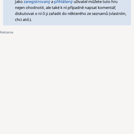
Jako
zaregistrovaný
a
přihlášený
uživatel můžete tuto hru
nejen ohodnotit, ale také k ní případně napsat komentář,
diskutovat o ní či ji zařadit do některého ze seznamů (vlastním,
chci atd.).