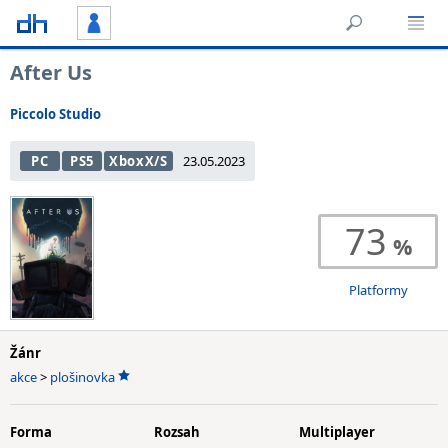
After Us
Piccolo Studio
PC
PS5
XboxX/S
23.05.2023
73
Platformy
Žánr
akce
>
plošinovka
Forma
Rozsah
Multiplayer