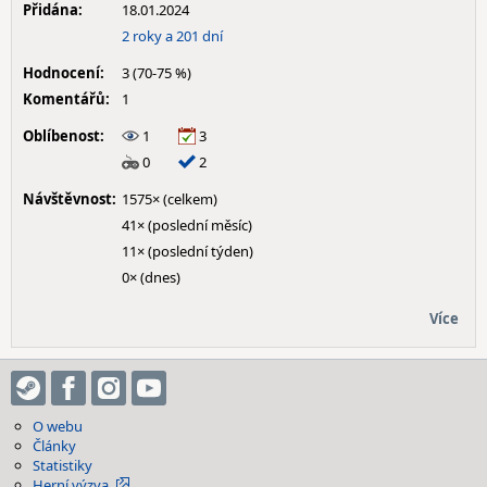
Přidána:
18.01.2024
2 roky a 201 dní
Hodnocení:
3 (70-75 %)
Komentářů:
1
Oblíbenost:
1
3
0
2
Návštěvnost:
1575× (celkem)
41× (poslední měsíc)
11× (poslední týden)
0× (dnes)
Více
O webu
Články
Statistiky
Herní výzva