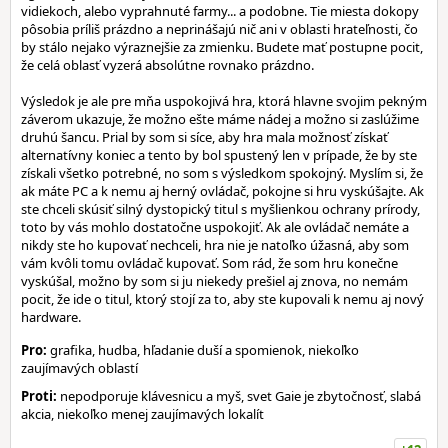
vidiekoch, alebo vyprahnuté farmy... a podobne. Tie miesta dokopy
pôsobia príliš prázdno a neprinášajú nič ani v oblasti hrateľnosti, čo
by stálo nejako výraznejšie za zmienku. Budete mať postupne pocit,
že celá oblasť vyzerá absolútne rovnako prázdno.
Výsledok je ale pre mňa uspokojivá hra, ktorá hlavne svojim pekným
záverom ukazuje, že možno ešte máme nádej a možno si zaslúžime
druhú šancu. Prial by som si síce, aby hra mala možnosť získať
alternatívny koniec a tento by bol spustený len v prípade, že by ste
získali všetko potrebné, no som s výsledkom spokojný. Myslím si, že
ak máte PC a k nemu aj herný ovládač, pokojne si hru vyskúšajte. Ak
ste chceli skúsiť silný dystopický titul s myšlienkou ochrany prírody,
toto by vás mohlo dostatočne uspokojiť. Ak ale ovládač nemáte a
nikdy ste ho kupovať nechceli, hra nie je natoľko úžasná, aby som
vám kvôli tomu ovládač kupovať. Som rád, že som hru konečne
vyskúšal, možno by som si ju niekedy prešiel aj znova, no nemám
pocit, že ide o titul, ktorý stojí za to, aby ste kupovali k nemu aj nový
hardware.
Pro:
grafika, hudba, hľadanie duší a spomienok, niekoľko
zaujímavých oblastí
Proti:
nepodporuje klávesnicu a myš, svet Gaie je zbytočnosť, slabá
akcia, niekoľko menej zaujímavých lokalít