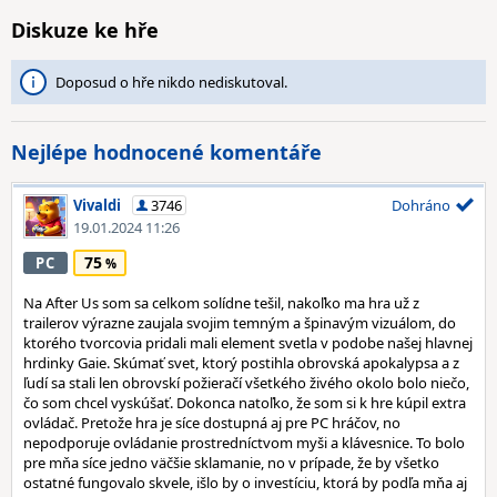
Diskuze ke hře
Doposud o hře nikdo nediskutoval.
Nejlépe hodnocené komentáře
Vivaldi
3746
Dohráno
19.01.2024 11:26
75
PC
Na After Us som sa celkom solídne tešil, nakoľko ma hra už z
trailerov výrazne zaujala svojim temným a špinavým vizuálom, do
ktorého tvorcovia pridali mali element svetla v podobe našej hlavnej
hrdinky Gaie. Skúmať svet, ktorý postihla obrovská apokalypsa a z
ľudí sa stali len obrovskí požieračí všetkého živého okolo bolo niečo,
čo som chcel vyskúšať. Dokonca natoľko, že som si k hre kúpil extra
ovládač. Pretože hra je síce dostupná aj pre PC hráčov, no
nepodporuje ovládanie prostredníctvom myši a klávesnice. To bolo
pre mňa síce jedno väčšie sklamanie, no v prípade, že by všetko
ostatné fungovalo skvele, išlo by o investíciu, ktorá by podľa mňa aj