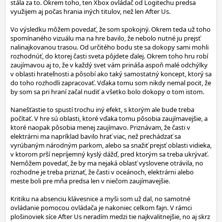
stála za to. Okrem toho, ten Xbox ovládač od Logitechu predsa
využijem aj počas hrania iných titulov, než len After Us.
Vo výsledku môžem povedať, že som spokojný. Okrem teda už toho
spomínaného vizuálu ma na hre bavilo, že nebolo nutné ju prejsť
nalinajkovanou trasou. Od určitého bodu ste sa dokopy sami mohli
rozhodnúť, do ktorej časti sveta pôjdete ďalej. Okrem toho hru robí
zaujímavou aj to, že v každý svet vám prináša aspoň malé odchýlky
v oblasti hrateľnosti a pôsobí ako taký samostatný koncept, ktorý sa
do toho rozhodli zapracovať. Vďaka tomu som nikdy nemal pocit, že
by som sa pri hraní začal nudiť a všetko bolo dokopy o tom istom.
Nanešťastie to spustí trochu iný efekt, s ktorým ale bude treba
počítať. V hre sú oblasti, ktoré vďaka tomu pôsobia zaujímavejšie, a
ktoré naopak pôsobia menej zaujímavo. Priznávam, že časti v
elektrárni ma napríklad bavilo hrať viac, než prechádzať sa
vyrúbaným národným parkom, alebo sa snažiť prejsť oblasti vidieka,
v ktorom prší nepríjemný kyslý dážď, pred ktorým sa treba ukrývať.
Nemôžem povedať, že by ma nejaká oblasť vyslovene otrávila, no
rozhodne je treba priznať, že časti v oceánoch, elektrárni alebo
meste boli pre mňa predsa len v niečom zaujímavejšie.
Kritiku na absenciu klávesnice a myši som už dal, no samotné
ovládanie pomocou ovládača je nakoniec celkom fajn. V rámci
plošinoviek síce After Us neradím medzi tie najkvalitnejšie, no aj skrz