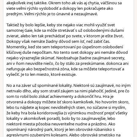
akejkoľvek inej taktike. Okrem toho ak vás aj chytia, väčšinou sa
viete veľmi rýchlo vyslobodiť a dokopy len pokračujete ako
predtým. Veľmi rýchlo je to únavné a nezaujímavé.
Taktiež by bolo lepšie, keby ste nejako viac mohli využiť svet
samotnej Gaie, kde sa môže stretávať s už oslobodenými dušami
zvierat, alebo len tak prechádzať po svete, v ktorom je ešte život.
Dokopy však nemáte žiadny dôvod sem ísť, než zabiť čas.
Momentky, keď ste sem teleportovaní po úspešnom oslobodení
kľúčovej duše nepočítam. No tento svet dokopy ani nemáte dôvod
nejako výraznejšie skúmať. Neobsahuje žiadne zaujímavé secrety,
ani v ňom neuvidíte niečo, čo by stálo za preskúmanie. dokonca ani
nefunguje ako bezpečnostná zóna, kde sa môžete teleportovať a
vyliečiť. Je to len miesto, ktoré existuje.
No a na záver už spomínané lokality. Niektoré sú zaujímavé, no iným
netrvalo dlho, aby som stratil záujem sa nimi plahočiť. Jediné, pre čo
som to robil bolo získať achievmenty a dokončiť hru. Hra je
otvorená a dokopy môžete ísť skoro kamkoľvek. No hovorím skoro,
lebo tu nájdete aj kopec neviditeľných stien, no súčasne si myslím,
že keby hra bola koridorovejšia (s výnimkou možnosť prejsť všetky
lokality v akomkoľvek poradí), bolo by to zaujímavejšie, lebo
niektoré miesta pôsobia neuveriteľne nudne a prázdno. Ako
spomínaný národný park, ktorý je len obrovské rúbanisko s
agresívnymi ozubenými kolesami. Alebo obrovské smetisko na