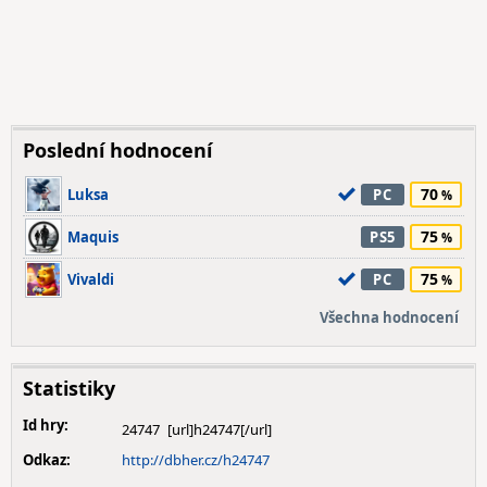
Poslední hodnocení
70
Luksa
PC
75
Maquis
PS5
75
Vivaldi
PC
Všechna hodnocení
Statistiky
Id hry:
24747
Odkaz:
http://dbher.cz/h24747