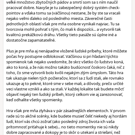
veľké množstvo zbytočných pádov a smrtí som sa s ním naučil
pracovať dobre. Navyše je tu zabezpečený dobrý systém check-
pointov a vďaka tomu sa (väčšinou) nestane, že by ste sa vracali
nejako veľmi ďaleko od posledného miesta. Záverečné časti
jednotlivých oblastí však pre mňa osobne vynikali najviac. Tu sa
tvorcovia mohli pohrať s tým, čo mali k dispozícii... a vytvorili tak
kvalitnú prekážkovú dráhu. Všetky tieto pasáže sú úplne iné a
dostatočne zapamätateľné.
Plus je pre mňa aj nenápadne vložené ľudské príbehy, ktoré môžete
počas hry postupne odblokovať. Väčšinou si pri hľadaní týchto
spomienok tak nejako uvedomíte, že skrz všetko čo ľudstvo koná,
ako to koná, a že nás možno takáto budúcnosť čoskoro čaká, nič z
toho, čo sme vytvorili bolo kvôli nejakým zlým úmyslom. Táto hra
tak ukazuje nielen tých požieračov, ktorí sa z ľudí stali, ale rovnako
ukazuje aj to pekné, ktoré sme v sebe mali, a dôvody, prečo určité
veci vlastne vznikli a ako sa stali. V každej lokalite tak budete môcť
objaviť nejaký ten ľudský príbeh, ktorý celkom vie aj zarezonovať,
keď odhalíte všetky spomienky.
Hra však pre mňa zlyháva v pár zásadnejších elementoch. V prvom
rade sú to akčné scénky, kde budete musieť čeliť niekedy aj hordám
ľudí, ktorí vás chcú zožrať (ako posledný zdroj života ich vaša
prítomnosť priťahuje k sebe)... no tieto momentky nie sú nikdy
dobre zapracované a dokopy je to skôr o utekaní a strieľaní, než