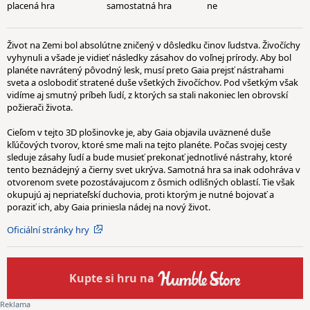
placená hra
samostatná hra
ne
Život na Zemi bol absolútne zničený v dôsledku činov ľudstva. Živočíchy
vyhynuli a všade je vidieť následky zásahov do voľnej prírody. Aby bol
planéte navrátený pôvodný lesk, musí preto Gaia prejsť nástrahami
sveta a oslobodiť stratené duše všetkých živočíchov. Pod všetkým však
vidíme aj smutný príbeh ľudí, z ktorých sa stali nakoniec len obrovskí
požierači života.
Cieľom v tejto 3D plošinovke je, aby Gaia objavila uväznené duše
kľúčových tvorov, ktoré sme mali na tejto planéte. Počas svojej cesty
sleduje zásahy ľudí a bude musieť prekonať jednotlivé nástrahy, ktoré
tento beznádejný a čierny svet ukrýva. Samotná hra sa inak odohráva v
otvorenom svete pozostávajucom z ôsmich odlišných oblastí. Tie však
okupujú aj nepriateľskí duchovia, proti ktorým je nutné bojovať a
poraziť ich, aby Gaia priniesla nádej na nový život.
Oficiální stránky hry
Kupte
si hru na