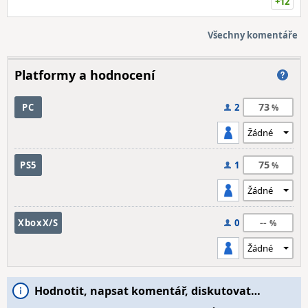
+12
Všechny komentáře
Platformy a hodnocení
73
PC
2
75
PS5
1
--
XboxX/S
0
Hodnotit, napsat komentář, diskutovat…