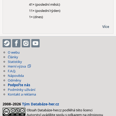
41× (poslední měsíc)
11× (poslední týden)
1× (dnes)
Více
O webu
Články
Statistiky
Herní výzva
F.A.Q.
Nápověda
Odměny
Podpořte nás
Podmínky užívání
Kontakt a reklama
2008–2026
Tým Databáze-her.cz
Obsah Databáze-her.cz podléhá této licenci
Autorství uvádějte spolu s odkazem na zdrojovou