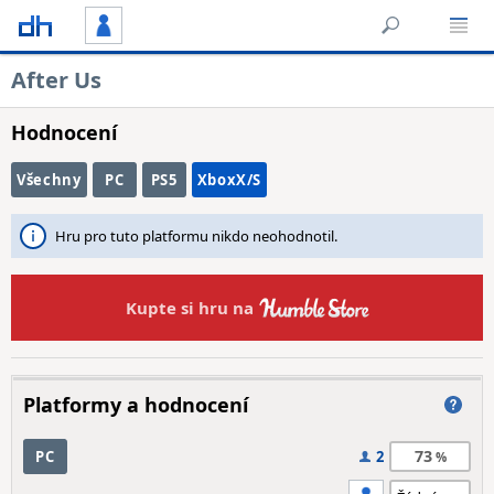
After Us
Hodnocení
Všechny
PC
PS5
XboxX/S
Hru pro tuto platformu nikdo neohodnotil.
Kupte si hru na
Platformy a hodnocení
73
PC
2