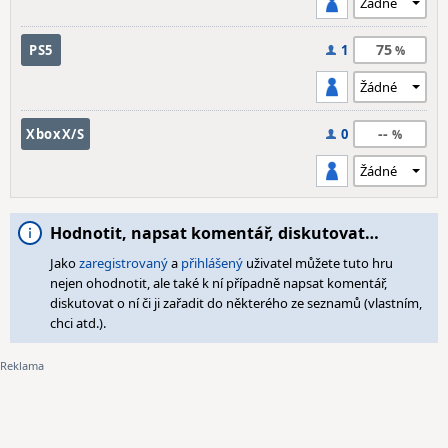
75
PS5
1
--
XboxX/S
0
Hodnotit, napsat komentář, diskutovat…
Jako
zaregistrovaný
a
přihlášený
uživatel můžete tuto hru
nejen ohodnotit, ale také k ní případně napsat komentář,
diskutovat o ní či ji zařadit do některého ze seznamů (vlastním,
chci atd.).