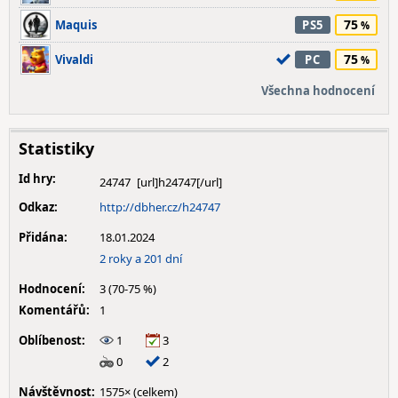
75
Maquis
PS5
75
Vivaldi
PC
Všechna hodnocení
Statistiky
Id hry:
24747
Odkaz:
http://dbher.cz/h24747
Přidána:
18.01.2024
2 roky a 201 dní
Hodnocení:
3 (70-75 %)
Komentářů:
1
Oblíbenost:
1
3
0
2
Návštěvnost:
1575× (celkem)