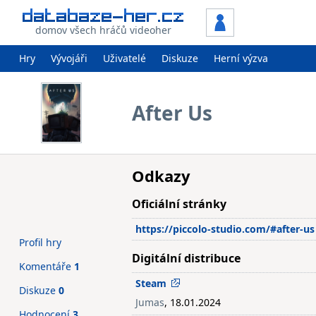
domov všech hráčů videoher
Hry
Vývojáři
Uživatelé
Diskuze
Herní výzva
After Us
Odkazy
Oficiální stránky
https://piccolo-studio.com/#after-us
Profil hry
Digitální distribuce
Komentáře
1
Steam
Diskuze
0
Jumas
, 18.01.2024
Hodnocení
3