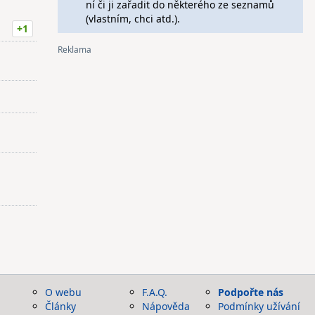
ní či ji zařadit do některého ze seznamů
(vlastním, chci atd.).
+1
O webu
F.A.Q.
Podpořte nás
Články
Nápověda
Podmínky užívání