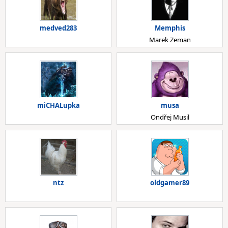
medved283
Memphis
Marek Zeman
miCHALupka
musa
Ondřej Musil
ntz
oldgamer89