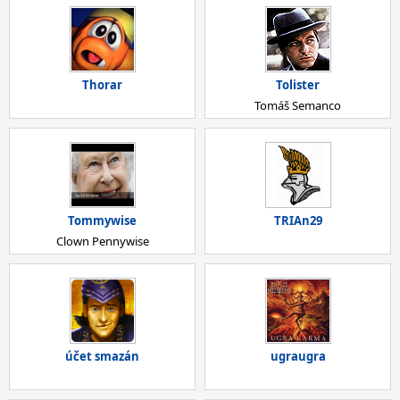
Thorar
Tolister
Tomáš Semanco
Tommywise
TRIAn29
Clown Pennywise
účet smazán
ugraugra