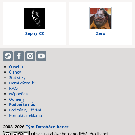
ZephyrCZ
Zero
O webu
Články
Statistiky
Herní výzva
F.A.Q.
Nápověda
Odměny
Podpořte nás
Podmínky užívání
Kontakt a reklama
2008–2026
Tým Databáze-her.cz
Obsah Databáze-her.cz podléhá této licenci