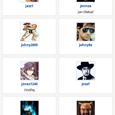
jazz1
Jennza
Jan Dlabač
Johny2005
Johny8x
jones1240
Josef
Ondřej