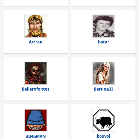
Artran
batar
Bellerofontes
Beruna33
BINGMAN
boovol