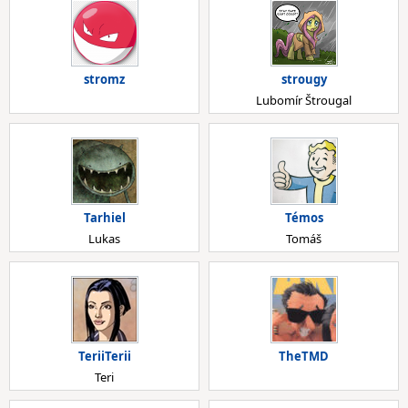
stromz
strougy
Lubomír Štrougal
Tarhiel
Témos
Lukas
Tomáš
TeriiTerii
TheTMD
Teri