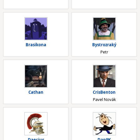
Brasikona
Bystrozraký
Petr
Cathan
CrisBenton
Pavel Novák
Daecius
Dan9K