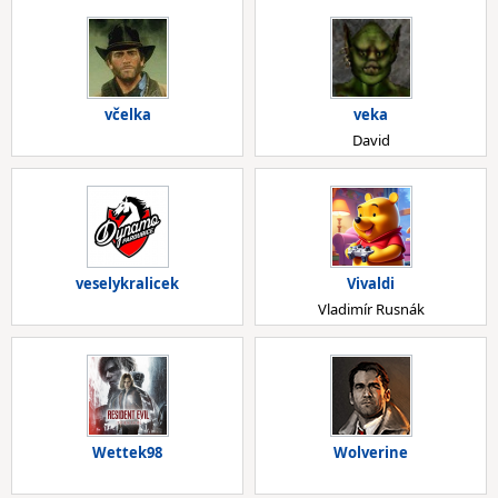
včelka
veka
David
veselykralicek
Vivaldi
Vladimír Rusnák
Wettek98
Wolverine