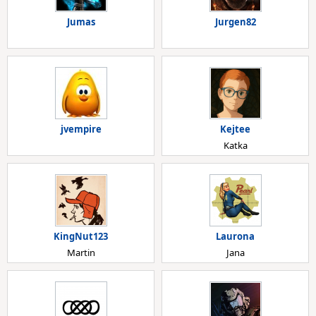
Jumas
Jurgen82
jvempire
Kejtee
Katka
KingNut123
Laurona
Martin
Jana