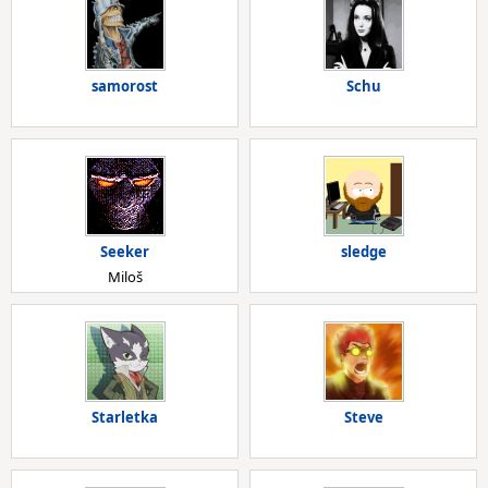
samorost
Schu
Seeker
sledge
Miloš
Starletka
Steve