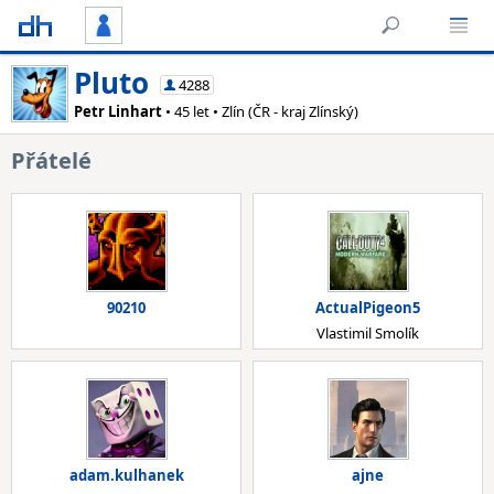
Pluto
4288
Petr Linhart
• 45 let • Zlín (ČR - kraj Zlínský)
Přátelé
90210
ActualPigeon5
Vlastimil Smolík
adam.kulhanek
ajne