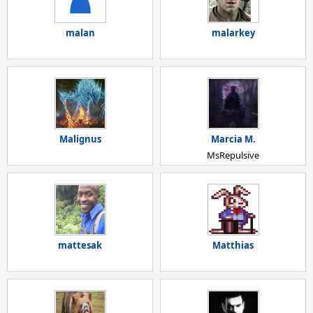
malan
malarkey
Malignus
Marcia M.
MsRepulsive
mattesak
Matthias