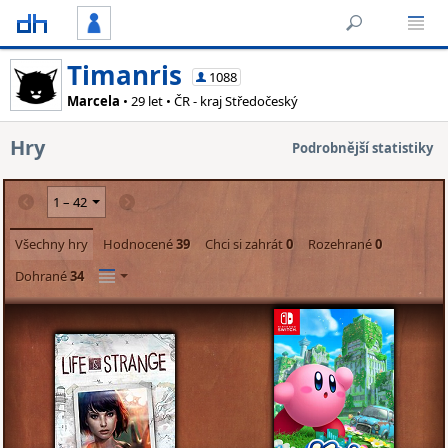
Timanris
1088
Marcela
• 29 let • ČR - kraj Středočeský
Hry
Podrobnější statistiky
Všechny hry
Hodnocené
39
Chci si zahrát
0
Rozehrané
0
Dohrané
34