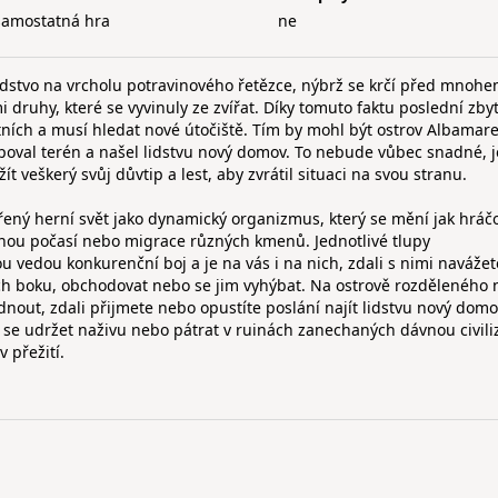
samostatná hra
ne
idstvo na vrcholu potravinového řetězce, nýbrž se krčí před mnoh
i druhy, které se vyvinuly ze zvířat. Díky tomuto faktu poslední zby
atních a musí hledat nové útočiště. Tím by mohl být ostrov Albamare
oval terén a našel lidstvu nový domov. To nebude vůbec snadné, j
ít veškerý svůj důvtip a lest, aby zvrátil situaci na svou stranu.
ený herní svět jako dynamický organizmus, který se mění jak hráč
vinou počasí nebo migrace různých kmenů. Jednotlivé tlupy
 vedou konkurenční boj a je na vás i na nich, zdali s nimi navážet
ich boku, obchodovat nebo se jim vyhýbat. Na ostrově rozděleného 
out, zdali přijmete nebo opustíte poslání najít lidstvu nový domo
tí se udržet naživu nebo pátrat v ruinách zanechaných dávnou civili
 přežití.