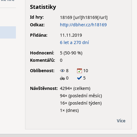
Statistiky
Id hry:
18169
Odkaz:
http://dbher.cz/h18169
Přidána:
11.11.2019
6 let a 270 dní
Hodnocení:
5 (50-90 %)
Komentářů:
0
Oblíbenost:
8
10
0
5
Návštěvnost:
4294× (celkem)
94× (poslední měsíc)
16× (poslední týden)
1× (dnes)
Více