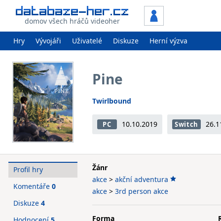
domov všech hráčů videoher
Hry
Vývojáři
Uživatelé
Diskuze
Herní výzva
Pine
Twirlbound
10.10.2019
26.1
PC
Switch
Žánr
Profil hry
akce
>
akční adventura
Komentáře
0
akce
>
3rd person akce
Diskuze
4
Forma
Hodnocení
5