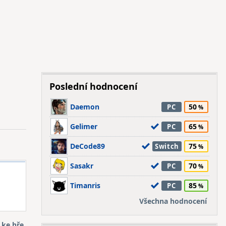
Poslední hodnocení
Daemon
50
PC
Gelimer
65
PC
DeCode89
75
Switch
Sasakr
70
PC
Timanris
85
PC
Všechna hodnocení
 ke hře