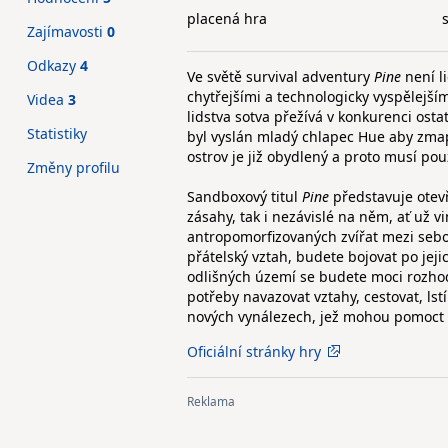
placená hra
Zajímavosti
0
Odkazy
4
Ve světě survival adventury
Pine
není l
chytřejšími a technologicky vyspělejším
Videa
3
lidstva sotva přežívá v konkurenci ost
Statistiky
byl vyslán mladý chlapec Hue aby zmap
ostrov je již obydlený a proto musí použ
Změny profilu
Sandboxový titul
Pine
představuje otevř
zásahy, tak i nezávislé na něm, ať už 
antropomorfizovaných zvířat mezi sebou
přátelský vztah, budete bojovat po jej
odlišných území se budete moci rozhodn
potřeby navazovat vztahy, cestovat, ls
nových vynálezech, jež mohou pomoct v
Oficiální stránky hry