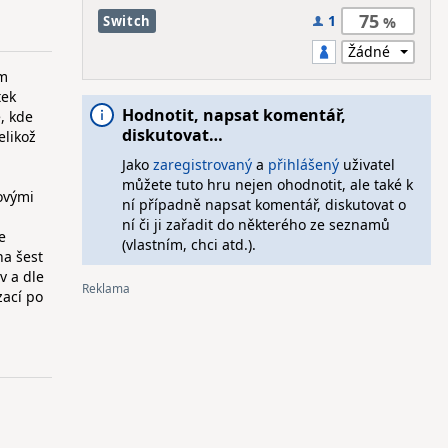
75
1
Switch
em
tek
Hodnotit, napsat komentář,
, kde
diskutovat…
elikož
Jako
zaregistrovaný
a
přihlášený
uživatel
můžete tuto hru nejen ohodnotit, ale také k
ovými
ní případně napsat komentář, diskutovat o
ní či ji zařadit do některého ze seznamů
e
(vlastním, chci atd.).
na šest
v a dle
zací po