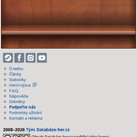
O webu
Články
Statistiky
Herní výzva
F.A.Q.
Nápověda
Odměny
Podpořte nás
Podmínky užívání
Kontakt a reklama
2008–2026
Tým Databáze-her.cz
Obsah Databáze-her.cz podléhá této licenci