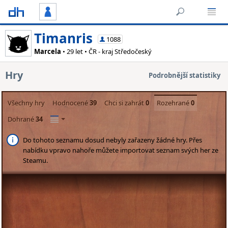
Timanris
1088
Marcela
• 29 let • ČR - kraj Středočeský
Hry
Podrobnější statistiky
Všechny hry
Hodnocené
39
Chci si zahrát
0
Rozehrané
0
Dohrané
34
Do tohoto seznamu dosud nebyly zařazeny žádné hry. Přes
nabídku vpravo nahoře můžete importovat seznam svých her ze
Steamu.