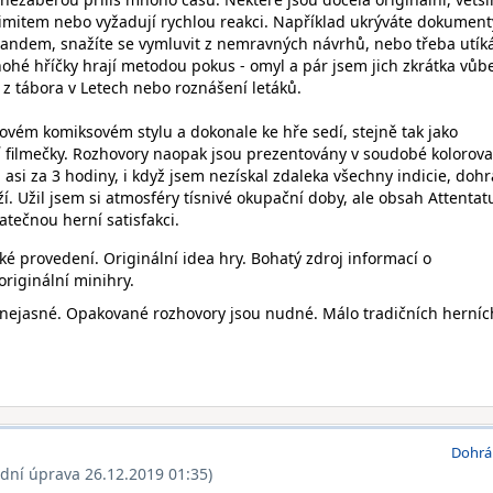
imitem nebo vyžadují rychlou reakci. Například ukrýváte dokument
ndem, snažíte se vymluvit z nemravných návrhů, nebo třeba utíká
ohé hříčky hrají metodou pokus - omyl a pár jsem jich zkrátka vůb
 z tábora v Letech nebo roznášení letáků.
rovém komiksovém stylu a dokonale ke hře sedí, stejně tak jako
í filmečky. Rozhovory naopak jsou prezentovány v soudobé kolorov
asi za 3 hodiny, i když jsem nezískal zdaleka všechny indicie, dohr
íží. Užil jsem si atmosféry tísnivé okupační doby, ale obsah Attentat
atečnou herní satisfakci.
ké provedení. Originální idea hry. Bohatý zdroj informací o
riginální minihry.
nejasné. Opakované rozhovory jsou nudné. Málo tradičních herníc
Dohrá
ední úprava 26.12.2019 01:35)