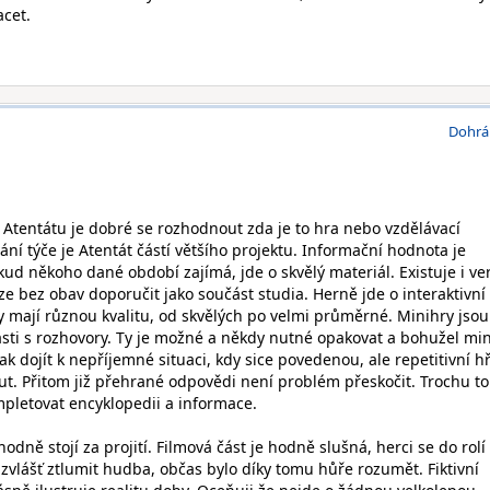
acet.
Dohrá
 Atentátu je dobré se rozhodnout zda je to hra nebo vzdělávací
ání týče je Atentát částí většího projektu. Informační hodnota je
ud někoho dané období zajímá, jde o skvělý materiál. Existuje i ve
lze bez obav doporučit jako součást studia. Herně jde o interaktivní 
 mají různou kvalitu, od skvělých po velmi průměrné. Minihry jsou
ásti s rozhovory. Ty je možné a někdy nutné opakovat a bohužel mi
ak dojít k nepříjemné situaci, kdy sice povedenou, ale repetitivní h
nut. Přitom již přehrané odpovědi není problém přeskočit. Trochu to
mpletovat encyklopedii a informace.
dně stojí za projití. Filmová část je hodně slušná, herci se do rolí
 zvlášť ztlumit hudba, občas bylo díky tomu hůře rozumět. Fiktivní