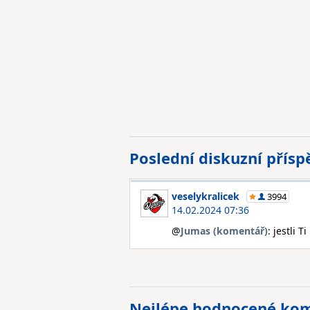
Poslední diskuzní přís
veselykralicek
3994
14.02.2024 07:36
@
Jumas (komentář)
: jestli 
Nejlépe hodnocené ko