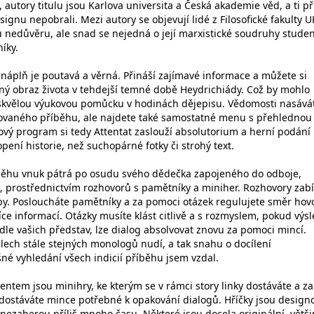
 autory titulu jsou Karlova universita a Česká akademie věd, a ti pří
ignu nepobrali. Mezi autory se objevují lidé z Filosofické fakulty U
u nedůvěru, ale snad se nejedná o její marxistické soudruhy studen
íky.
náplň je poutavá a věrná. Přináší zajímavé informace a můžete si
rný obraz života v tehdejší temné době Heydrichiády. Což by mohlo
 skvělou výukovou pomůcku v hodinách dějepisu. Vědomosti nasává
vaného příběhu, ale najdete také samostatné menu s přehlednou
kový program si tedy Attentat zaslouží absolutorium a herní podání
ení historie, než suchopárné fotky či strohý text.
říběhu vnuk pátrá po osudu svého dědečka zapojeného do odboje,
prostřednictvím rozhovorů s pamětníky a miniher. Rozhovory zabí
oby. Posloucháte pamětníky a za pomoci otázek regulujete směr hov
více informací. Otázky musíte klást citlivě a s rozmyslem, pokud výs
e vašich představ, lze dialog absolvovat znovu za pomoci mincí.
ech stále stejných monologů nudí, a tak snahu o docílení
é vyhledání všech indicií příběhu jsem vzdal.
ntem jsou minihry, ke kterým se v rámci story linky dostáváte a za
 dostáváte mince potřebné k opakování dialogů. Hříčky jsou design
 nezaberou příliš mnoho času. Některé jsou docela originální, větš