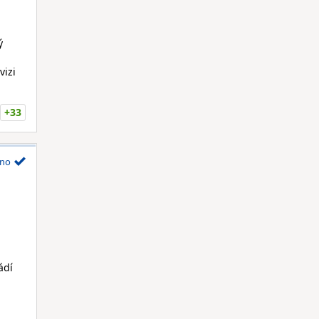
a
ý
vizi
+33
no
ádí