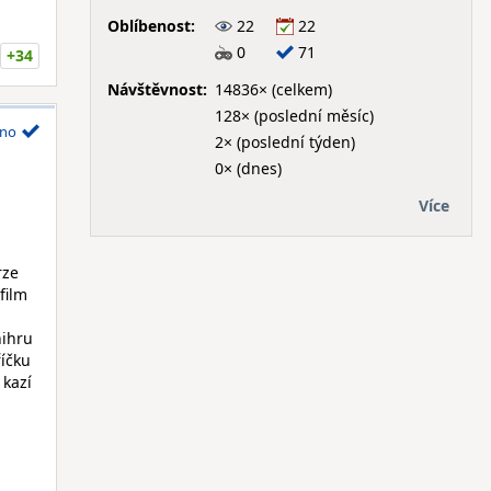
Oblíbenost:
22
22
0
71
+34
Návštěvnost:
14836× (celkem)
128× (poslední měsíc)
no
2× (poslední týden)
0× (dnes)
Více
rze
film
nihru
říčku
 kazí