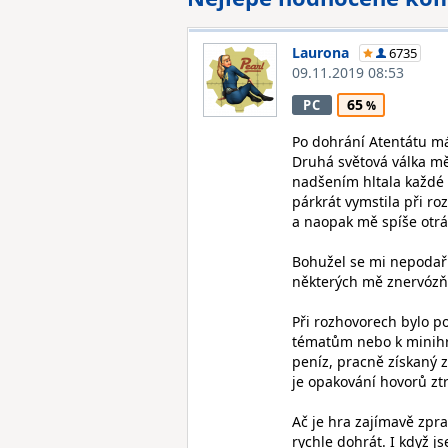
Laurona
6735
09.11.2019 08:53
65
PC
Po dohrání Atentátu má
Druhá světová válka mě
nadšením hltala každé 
párkrát vymstila při r
a naopak mě spíše otrá
Bohužel se mi nepodaři
některých mě znervózňo
Při rozhovorech bylo po
tématům nebo k minihrá
peníz, pracně získaný z
je opakování hovorů zt
Ač je hra zajímavě zpra
rychle dohrát. I když