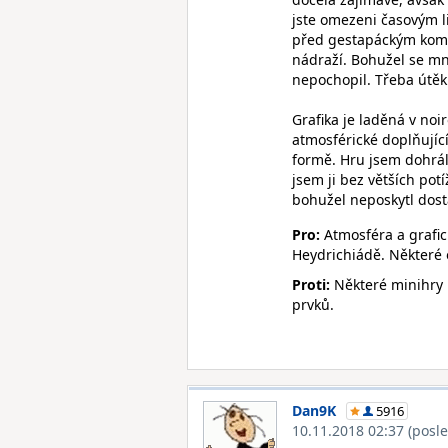
jste omezeni časovým l
před gestapáckým koma
nádraží. Bohužel se mn
nepochopil. Třeba útěk
Grafika je laděná v noi
atmosférické doplňujíc
formě. Hru jsem dohrál 
jsem ji bez větších pot
bohužel neposkytl dost
Pro:
Atmosféra a grafic
Heydrichiádě. Některé o
Proti:
Některé minihry 
prvků.
Dan9K
5916
10.11.2018 02:37
(posl