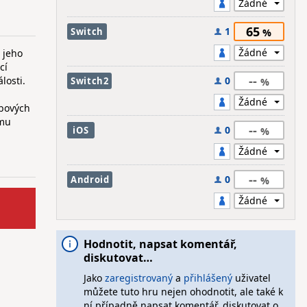
65
1
Switch
e jeho
cí
--
losti.
0
Switch2
obových
amu
--
0
iOS
--
0
Android
Hodnotit, napsat komentář,
diskutovat…
Jako
zaregistrovaný
a
přihlášený
uživatel
můžete tuto hru nejen ohodnotit, ale také k
ní případně napsat komentář, diskutovat o