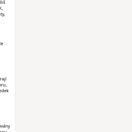
liš
K,
ty,
te
rají
oru,
ledek
ovány
inou