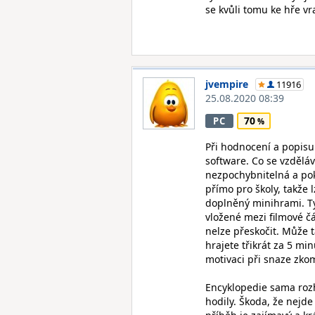
se kvůli tomu ke hře vr
jvempire
11916
25.08.2020 08:39
70
PC
Při hodnocení a popisu
software. Co se vzděláv
nezpochybnitelná a pok
přímo pro školy, takže 
doplněný minihrami. Ty
vložené mezi filmové č
nelze přeskočit. Může t
hrajete třikrát za 5 mi
motivaci při snaze zko
Encyklopedie sama rozho
hodily. Škoda, že nejde