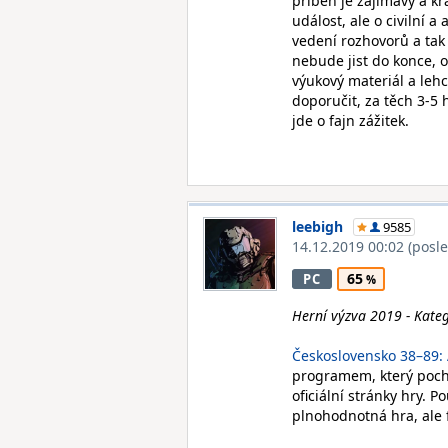
příběh je zajímavý a kr
událost, ale o civilní 
vedení rozhovorů a tak 
nebude jist do konce, 
výukový materiál a le
doporučit, za těch 3-5 
jde o fajn zážitek.
leebigh
9585
14.12.2019 00:02
(posl
65
PC
Herní výzva 2019 - Kateg
Československo 38–89: 
programem, který poch
oficiální stránky hry. 
plnohodnotná hra, ale 