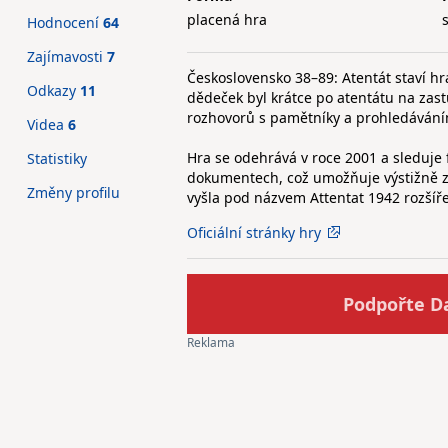
placená hra
Hodnocení
64
Zajímavosti
7
Československo 38–89: Atentát staví hráč
Odkazy
11
dědeček byl krátce po atentátu na zas
rozhovorů s pamětníky a prohledáváním
Videa
6
Hra se odehrává v roce 2001 a sleduje
Statistiky
dokumentech, což umožňuje výstižně za
Změny profilu
vyšla pod názvem Attentat 1942 rozšíř
Oficiální stránky hry
Podpořte D