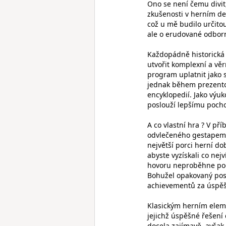
Ono se není čemu divit,
zkušenosti v herním des
což u mě budilo určito
ale o erudované odborn
Každopádně historická 
utvořit komplexní a vě
program uplatnit jako
jednak během prezento
encyklopedií. Jako výu
poslouží lepšímu pochop
A co vlastní hra ? V p
odvlečeného gestapem, 
největší porci herní d
abyste vyzískali co nej
hovoru neproběhne podl
Bohužel opakovaný posl
achievementů za úspěšn
Klasickým herním eleme
jejichž úspěšné řešení
docela zajímavě, avšak