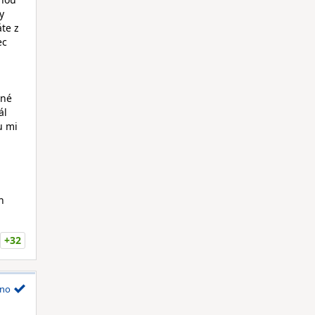
y
te z
ec
ané
ál
u mi
h
+32
no