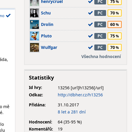
henrycruel
75
PC
Schu
70
PC
no
Drolin
60
PC
Pluto
75
PC
Wulfgar
70
PC
Všechna hodnocení
áda,
Statistiky
Id hry:
13256
Odkaz:
http://dbher.cz/h13256
Přidána:
31.10.2017
ro mě
8 let a 281 dní
é.
Hodnocení:
64 (35-95 %)
lo
Komentářů:
19
slu