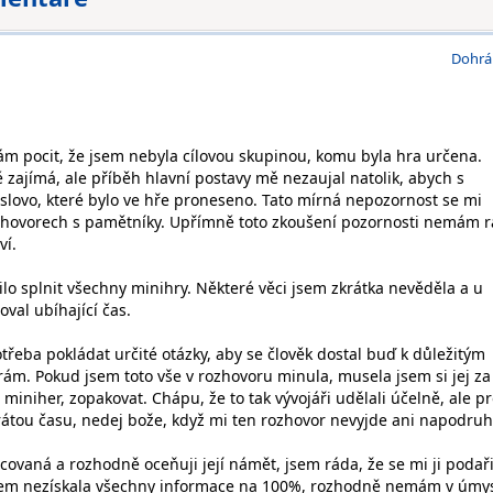
Dohrá
m pocit, že jsem nebyla cílovou skupinou, komu byla hra určena.
 zajímá, ale příběh hlavní postavy mě nezaujal natolik, abych s
slovo, které bylo ve hře proneseno. Tato mírná nepozornost se mi
ozhovorech s pamětníky. Upřímně toto zkoušení pozornosti nemám r
ví.
lo splnit všechny minihry. Některé věci jsem zkrátka nevěděla a u
val ubíhající čas.
třeba pokládat určité otázky, aby se člověk dostal buď k důležitým
m. Pokud jsem toto vše v rozhovoru minula, musela jsem si jej za
 miniher, zopakovat. Chápu, že to tak vývojáři udělali účelně, ale p
rátou času, nedej bože, když mi ten rozhovor nevyjde ani napodruh
covaná a rozhodně oceňuji její námět, jsem ráda, že se mi ji podaři
 jsem nezískala všechny informace na 100%, rozhodně nemám v úmy