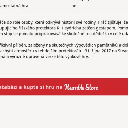
samostatná hra
ne
e do role osoby, která odkrývá historii své rodiny. Hráč zjišťuje, ž
tupujícího říšského protektora R. Heydricha zatčen gestapem. Pomo
 stop se pomalu propracovává ke skutečné roli dědečka v celé udá
 fiktivní příběh, založený na skutečných výpovědích pamětníků a d
chytit atmosféru v tehdejším protektorátu. 31. října 2017 na Ste
ená a výrazně upravená verze této výukové hry.
atabázi a
kupte
si hru na