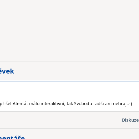
pěvek
Ti přišel Atentát málo interaktivní, tak Svobodu radši ani nehraj.:-)
Diskuze
mentáře