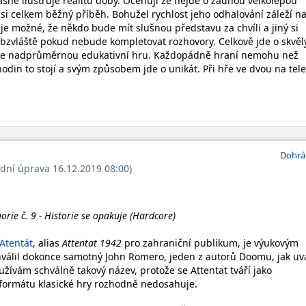
ásně ilustruje realitu doby. Oceňuji že nejde o žádnou velkolepou
a asi celkem běžný příběh. Bohužel rychlost jeho odhalování záleží n
je možné, že někdo bude mít slušnou představu za chvíli a jiný si
obzvláště pokud nebude kompletovat rozhovory. Celkově jde o skvěl
hce nadprůměrnou edukativní hru. Každopádně hraní nemohu než
hodin to stojí a svým způsobem jde o unikát. Při hře ve dvou na tele
Dohrá
ední úprava 16.12.2019 08:00)
orie č. 9 - Historie se opakuje (Hardcore)
Atentát
, alias
Attentat 1942
pro zahraniční publikum, je výukovým
válil dokonce samotný John Romero, jeden z autorů Doomu, jak uv
Používám schválně takový název, protože se Attentat tváří jako
formátu klasické hry rozhodně nedosahuje.