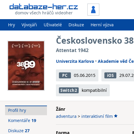
domov všech hráčů videoher
Hry
Vývojáři
Uživatelé
Diskuze
Herní výzva
Československo 38
Attentat 1942
Univerzita Karlova
•
Akademie věd Če
05.06.2015
29.07.
PC
iOS
kompatibilní
Switch2
Žánr
Profil hry
adventura
>
interaktivní film
Komentáře
19
Diskuze
27
Forma