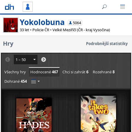
Yokolobuna
5064
33 let • Policie ČR • Velké Meziříčí (ČR - kraj Vysočina)
Hry
Podrobnější statistiky
Všechny hry
Hodnocené
467
Chci si zahrát
6
Rozehrané
8
Dohrané
454