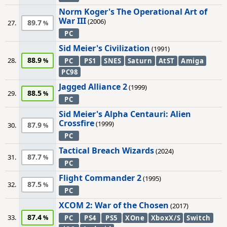
Norm Koger's The Operational Art of
War III
(2006)
89.7
27.
PC
Sid Meier's Civilization
(1991)
88.9
28.
PC
PS1
SNES
Saturn
AtST
Amiga
PC98
Jagged Alliance 2
(1999)
88.5
29.
PC
Sid Meier's Alpha Centauri: Alien
Crossfire
(1999)
87.9
30.
PC
Tactical Breach Wizards
(2024)
87.7
31.
PC
Flight Commander 2
(1995)
87.5
32.
PC
XCOM 2: War of the Chosen
(2017)
87.4
33.
PC
PS4
PS5
XOne
XboxX/S
Switch