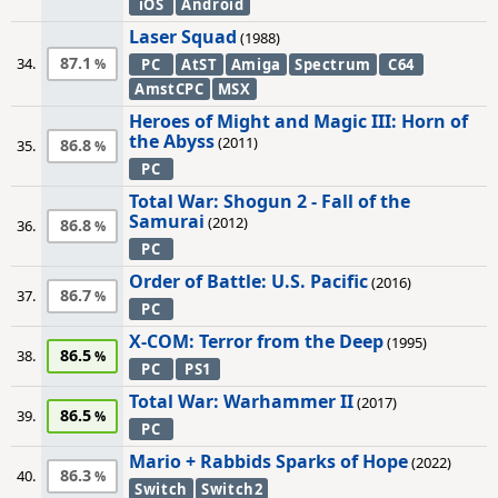
iOS
Android
Laser Squad
(1988)
87.1
34.
PC
AtST
Amiga
Spectrum
C64
AmstCPC
MSX
Heroes of Might and Magic III: Horn of
the Abyss
(2011)
86.8
35.
PC
Total War: Shogun 2 - Fall of the
Samurai
(2012)
86.8
36.
PC
Order of Battle: U.S. Pacific
(2016)
86.7
37.
PC
X-COM: Terror from the Deep
(1995)
86.5
38.
PC
PS1
Total War: Warhammer II
(2017)
86.5
39.
PC
Mario + Rabbids Sparks of Hope
(2022)
86.3
40.
Switch
Switch2