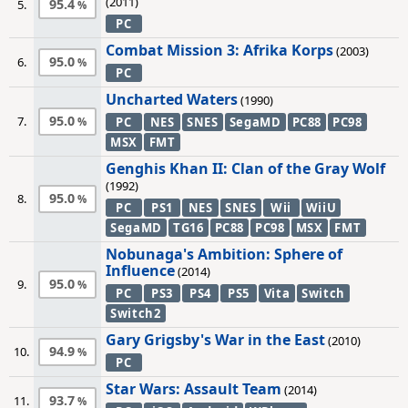
(2011)
95.4
5.
PC
Combat Mission 3: Afrika Korps
(2003)
95.0
6.
PC
Uncharted Waters
(1990)
95.0
7.
PC
NES
SNES
SegaMD
PC88
PC98
MSX
FMT
Genghis Khan II: Clan of the Gray Wolf
(1992)
95.0
8.
PC
PS1
NES
SNES
Wii
WiiU
SegaMD
TG16
PC88
PC98
MSX
FMT
Nobunaga's Ambition: Sphere of
Influence
(2014)
95.0
9.
PC
PS3
PS4
PS5
Vita
Switch
Switch2
Gary Grigsby's War in the East
(2010)
94.9
10.
PC
Star Wars: Assault Team
(2014)
93.7
11.