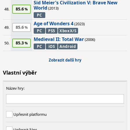
Sid Meier's Civilization V: Brave New
World
(2013)
85.6
48.
PC
Age of Wonders 4
(2023)
85.6
49.
PC
PS5
XboxX/S
Medieval II: Total War
(2006)
85.3
50.
PC
iOS
Android
Zobrazit další hry
Vlastní výběr
Název hry:
Upřesnit platformu
Upřesnit žánr