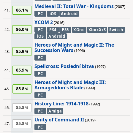
Medieval II: Total War - Kingdoms
(2007)
86.1
41.
PC
iOS
Android
XCOM 2
(2016)
86.0
42.
PC
PS4
PS5
XOne
XboxX/S
Switch
iOS
Android
Heroes of Might and Magic II: The
Succession Wars
(1996)
85.9
43.
PC
Spellcross: Poslední bitva
(1997)
85.9
44.
PC
Heroes of Might and Magic III:
Armageddon's Blade
(1999)
85.8
45.
PC
History Line: 1914-1918
(1992)
85.8
46.
PC
Amiga
Unity of Command II
(2019)
85.8
47.
PC