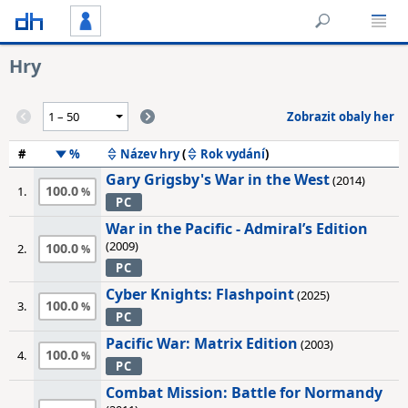
Hry
Zobrazit obaly her
#
%
Název hry
(
Rok vydání
)
Gary Grigsby's War in the West
(2014)
100.0
1.
PC
War in the Pacific - Admiral’s Edition
(2009)
100.0
2.
PC
Cyber Knights: Flashpoint
(2025)
100.0
3.
PC
Pacific War: Matrix Edition
(2003)
100.0
4.
PC
Combat Mission: Battle for Normandy