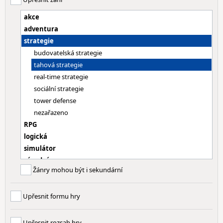
akce
adventura
strategie
budovatelská strategie
tahová strategie
real-time strategie
sociální strategie
tower defense
nezařazeno
RPG
logická
simulátor
závodní
Žánry mohou být i sekundární
sportovní
hudební
Upřesnit formu hry
online
dětská
Upřesnit rozsah hry