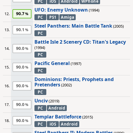
PC
iOS
Android
WPhone
UFO: Enemy Unknown
(1994)
90.7
12.
PC
PS1
Amiga
Steel Panthers: Main Battle Tank
(2005)
90.1
13.
PC
Battle Isle 2 Scenery CD: Titan's Legacy
(1994)
90.0
14.
PC
Pacific General
(1997)
90.0
15.
PC
Dominions: Priests, Prophets and
Pretenders
(2002)
90.0
16.
PC
Unciv
(2019)
90.0
17.
PC
Android
Templar Battleforce
(2015)
90.0
18.
PC
iOS
Android
Steel Panthers II: Modern Battles