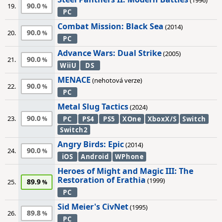
(1996)
90.0
19.
PC
Combat Mission: Black Sea
(2014)
90.0
20.
PC
Advance Wars: Dual Strike
(2005)
90.0
21.
WiiU
DS
MENACE
(nehotová verze)
90.0
22.
PC
Metal Slug Tactics
(2024)
90.0
23.
PC
PS4
PS5
XOne
XboxX/S
Switch
Switch2
Angry Birds: Epic
(2014)
90.0
24.
iOS
Android
WPhone
Heroes of Might and Magic III: The
Restoration of Erathia
(1999)
89.9
25.
PC
Sid Meier's CivNet
(1995)
89.8
26.
PC