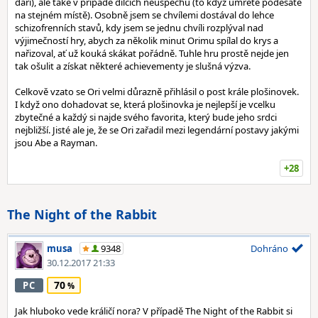
daří), ale také v případě dílčích neúspěchů (to když umřete podesáté
na stejném místě). Osobně jsem se chvílemi dostával do lehce
schizofrenních stavů, kdy jsem se jednu chvíli rozplýval nad
výjimečností hry, abych za několik minut Orimu spílal do krys a
nařizoval, ať už kouká skákat pořádně. Tuhle hru prostě nejde jen
tak ošulit a získat některé achievementy je slušná výzva.
Celkově vzato se Ori velmi důrazně přihlásil o post krále plošinovek.
I když ono dohadovat se, která plošinovka je nejlepší je vcelku
zbytečné a každý si najde svého favorita, který bude jeho srdci
nejbližší. Jisté ale je, že se Ori zařadil mezi legendární postavy jakými
jsou Abe a Rayman.
+28
The Night of the Rabbit
musa
9348
Dohráno
30.12.2017 21:33
70
PC
Jak hluboko vede králičí nora? V případě The Night of the Rabbit si