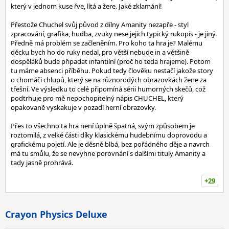
který v jednom kuse řve, lítá a žere. Jaké zklamání!
Přestože Chuchel svůj původ z dílny Amanity nezapře - styl
zpracování, grafika, hudba, zvuky nese jejich typický rukopis - je jiný.
Předně má problém se začleněním. Pro koho ta hra je? Malému
děcku bych ho do ruky nedal, pro větší nebude in a většině
dospěláků bude připadat infantilní (proč ho teda hrajeme). Potom
tu máme absenci příběhu. Pokud tedy člověku nestačí jakože story
o chomáči chlupů, který se na různorodých obrazovkách žene za
třešní. Ve výsledku to celé připomíná sérii humorných skečů, což
podtrhuje pro mě nepochopitelný nápis CHUCHEL, který
opakovaně vyskakuje v pozadí herní obrazovky.
Přes to všechno ta hra není úplně špatná, svým způsobem je
roztomilá, z velké části díky klasickému hudebnímu doprovodu a
grafickému pojetí. Ale je děsně blbá, bez pořádného děje a navrch
má tu smůlu, že se nevyhne porovnání s dalšími tituly Amanity a
tady jasně prohrává.
+29
Crayon Physics Deluxe