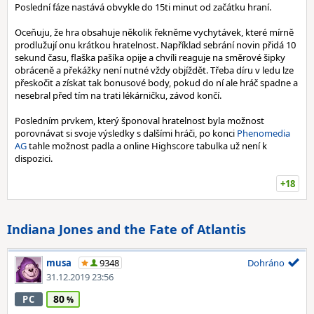
Poslední fáze nastává obvykle do 15ti minut od začátku hraní.
Oceňuju, že hra obsahuje několik řekněme vychytávek, které mírně
prodlužují onu krátkou hratelnost. Například sebrání novin přidá 10
sekund času, flaška pašíka opije a chvíli reaguje na směrové šipky
obráceně a překážky není nutné vždy objíždět. Třeba díru v ledu lze
přeskočit a získat tak bonusové body, pokud do ní ale hráč spadne a
nesebral před tím na trati lékárničku, závod končí.
Posledním prvkem, který šponoval hratelnost byla možnost
porovnávat si svoje výsledky s dalšími hráči, po konci
Phenomedia
AG
tahle možnost padla a online Highscore tabulka už není k
dispozici.
+18
Indiana Jones and the Fate of Atlantis
musa
9348
Dohráno
31.12.2019 23:56
80
PC