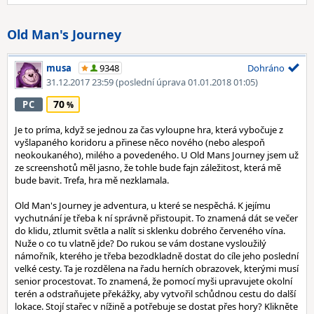
Old Man's Journey
musa
9348
Dohráno
31.12.2017 23:59
(poslední úprava 01.01.2018 01:05)
70
PC
Je to príma, když se jednou za čas vyloupne hra, která vybočuje z
vyšlapaného koridoru a přinese něco nového (nebo alespoň
neokoukaného), milého a povedeného. U Old Mans Journey jsem už
ze screenshotů měl jasno, že tohle bude fajn záležitost, která mě
bude bavit. Trefa, hra mě nezklamala.
Old Man's Journey je adventura, u které se nespěchá. K jejímu
vychutnání je třeba k ní správně přistoupit. To znamená dát se večer
do klidu, ztlumit světla a nalít si sklenku dobrého červeného vína.
Nuže o co tu vlatně jde? Do rukou se vám dostane vysloužilý
námořník, kterého je třeba bezodkladně dostat do cíle jeho poslední
velké cesty. Ta je rozdělena na řadu herních obrazovek, kterými musí
senior procestovat. To znamená, že pomocí myši upravujete okolní
terén a odstraňujete překážky, aby vytvořil schůdnou cestu do další
lokace. Stojí stařec v nížině a potřebuje se dostat přes hory? Klikněte