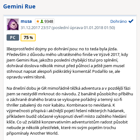
Gemini Rue
musa
9348
Dohráno
31.12.2017 23:57
(poslední úprava 01.01.2018 01:50)
75
PC
IBezprostřední dojmy po dohrání jsou: no to teda byla jízda.
Především z důvodu mého ultratěsného finiše ve Výzvě 2017, kdy
jsem Gemini Rue, jakožto poslední chybějící titul pro splnění,
dohrával doslova několik minut před půlnocí a ještě jsem musel
stihnout napsat alespoň pidikrátký komentář. Podařilo se, ale
opravdu velmi těsně.
Na dnešní dobu je GR mimořádně těžká adventura a v pozdější fázi
jsem se nestyděl mrknout do návodu. Z banálně působícího příběhu
o záchraně drahého bratra se vyloupne pořádný a temný sci-fi
thriller zabalený do noir kabátu. Kombinace to nevídaná. K
výjimečnosti přispívá i akčnější pojetí řešení některých hádanek,
příkladem budiž občasné vykopnutí dveří místo zažitého hledání
klíče. Co už zvláště konzervativním adventuristům radost působit
nebude je několik přestřelek, které mi svým pojetím trochu
připomínaly Another World.