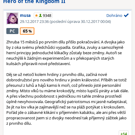
Hero of the Kingdom II
musa
9348
Dohráno
29.12.2017 23:36
(poslední úprava 30.12.2017 00:04)
65
PC
Zhruba 15 měsíců po prvním dílu přišlo pokračování. A dvojka jako
by z oka svému předchůdci vypadla. Grafika, zvuky a samozřejmě
herní principy jednoduché klikačky zůstaly beze změny. Autoři se
neuchýlili k žádným experimentům a v překopaných starých
kulisách připravili nové představení.
Děj se už netočí kolem hrdiny z prvního dílu, začíná nové
dobrodružství pro nového hrdinu v jiném království. Příběh se totiž
přesunul z luhů a hájů kamsi k moři, což přineslo jisté personální
změny. Místo vlků tu máme krokodýly, místo lupičů piráty a tak dále.
A přes všechnu podobnost s jedničkou mi tahle změna prostředí
úplně nevyhovovala. Geografický patriotismus mi jasně našeptával,
že jít na lov vlka je zajímavější než se na pláži potýkat s krokoušem.
Pořád jde o zábavné klikání v příjemném kabátku, ale ani přes větší
propracovanost jsem si z dvojky neodnesl tak příjemný zážitek jako
z prvního dílu.
+14