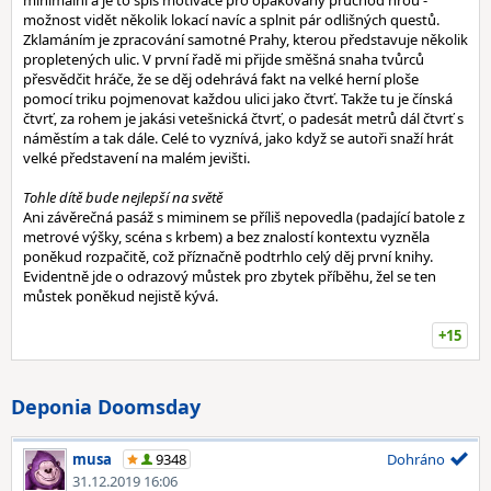
minimální a je to spíš motivace pro opakovaný průchod hrou -
možnost vidět několik lokací navíc a splnit pár odlišných questů.
Zklamáním je zpracování samotné Prahy, kterou představuje několik
propletených ulic. V první řadě mi přijde směšná snaha tvůrců
přesvědčit hráče, že se děj odehrává fakt na velké herní ploše
pomocí triku pojmenovat každou ulici jako čtvrť. Takže tu je čínská
čtvrť, za rohem je jakási vetešnická čtvrť, o padesát metrů dál čtvrť s
náměstím a tak dále. Celé to vyznívá, jako když se autoři snaží hrát
velké představení na malém jevišti.
Tohle dítě bude nejlepší na světě
Ani závěrečná pasáž s miminem se příliš nepovedla (padající batole z
metrové výšky, scéna s krbem) a bez znalostí kontextu vyzněla
poněkud rozpačitě, což příznačně podtrhlo celý děj první knihy.
Evidentně jde o odrazový můstek pro zbytek příběhu, žel se ten
můstek poněkud nejistě kývá.
+15
Deponia Doomsday
musa
9348
Dohráno
31.12.2019 16:06