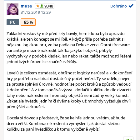
musa
9348
Dohráno
31.12.2019 12:29
65
PC
Základní voskovky mě před lety bavily, herní doba byla opravdu
krátká, ale ten koncept se mi líbil. A když přišla potřeba zahrát si
nějakou logickou hru, volba padla na Deluxe verzi. Oproti freeware
variantě je možné nakreslit takřka jakýkoli objekt, přibyly
vychytávky v podobě kladek, lan nebo raket, takže možnosti řešení
jednotlivých úrovní se značně zvětšily.
Levelů je celkem osmdesát, obtížnost logicky narůstá a k dokončení
hry je potřeba nasbírat dostatečný počet hvězd. Ty se udělují nejen
za prosté splnění úrovně, hodnotí se počet kroků a způsob vedoucí
k dokončení. A v tom spočívá výzva - dotlačit kuličku do cíle dvaceti
tahy nebo nakreslením hromady objektů není žádný velký kumšt.
Získat ale hvězdu jedním či dvěma kroky už mnohdy vyžaduje chvíli
přemýšlet a zkoušet.
Docela si dovedu představit, že se ke hře jednou vrátím, až bude
dcera větší. Kombinace kreslení a vymýšlení jak dostat slečnu
kuličku za paní hvězdičkou k tomu vyloženě vybízí.