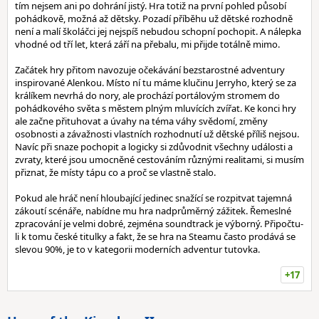
tím nejsem ani po dohrání jistý. Hra totiž na první pohled působí
pohádkově, možná až dětsky. Pozadí příběhu už dětské rozhodně
není a malí školáčci jej nejspíš nebudou schopní pochopit. A nálepka
vhodné od tří let, která září na přebalu, mi přijde totálně mimo.
Začátek hry přitom navozuje očekávání bezstarostné adventury
inspirované Alenkou. Místo ní tu máme klučinu Jerryho, který se za
králíkem nevrhá do nory, ale prochází portálovým stromem do
pohádkového světa s městem plným mluvících zvířat. Ke konci hry
ale začne přituhovat a úvahy na téma váhy svědomí, změny
osobnosti a závažnosti vlastních rozhodnutí už dětské příliš nejsou.
Navíc při snaze pochopit a logicky si zdůvodnit všechny události a
zvraty, které jsou umocněné cestováním různými realitami, si musím
přiznat, že místy tápu co a proč se vlastně stalo.
Pokud ale hráč není hloubající jedinec snažící se rozpitvat tajemná
zákoutí scénáře, nabídne mu hra nadprůměrný zážitek. Řemeslné
zpracování je velmi dobré, zejména soundtrack je výborný. Připočtu-
li k tomu české titulky a fakt, že se hra na Steamu často prodává se
slevou 90%, je to v kategorii moderních adventur tutovka.
+17