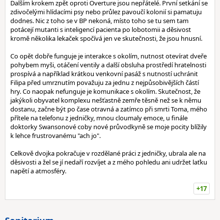
Dalším krokem zpět oproti Overture jsou nepřátelé. První setkání se
zdivočelými hlídacími psy nebo průlez pavoučí kolonií si pamatuju
dodnes. Nic z toho se v BP nekoná, místo toho se tu sem tam
potácejí mutanti s inteligencí pacienta po lobotomii a děsivost
kromě několika lekaček spočívá jen ve skutečnosti, že jsou hnusní.
Co opět dobře funguje je interakce s okolím, nutnost otevírat dveře
pohybem myši, otáčení ventily a další obsluha prostředí hratelnosti
prospívá a například krátkou venkovní pasáž s nutností uchránit
Filipa před umrznutím považuju za jednu z nejpůsobivějších částí
hry. Co naopak nefunguje je komunikace s okolím. Skutečnost, že
jakýkoli obyvatel komplexu nešťastně zemře těsně než se k němu
dostanu, začne být po čase otravná a zatímco při smrti Toma, mého
přítele na telefonu z jedničky, mnou cloumaly emoce, u finále
doktorky Swansonové coby nové průvodkyně se moje pocity blížily
k lehce frustrovanému "ach jo".
Celkově dvojka pokračuje v rozdělané práci z jedničky, ubrala ale na
děsivosti a žel se jí nedaří rozvíjet a z mého pohledu ani udržet laťku
napětí a atmosféry.
+17