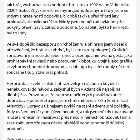
Jak hrát, vychutnat si a zhodnotit hru z roku 1992 na počátku roku
2020? Těžko. Zhýčkán všemožnými zjednodušenými tituly jsem se
Indym s hratelností odpovídající době takřka před třiceti lety
prokousával chvílemi těžko. Nikdy jsem neměl rád ovládání přes
pokyny otevři, zavři, zatlač a podobně. Co naplat, byl to herní rest,
byl to Indy.
Ve své době šlo bezesporu o vrchol žánru a při hraní jsem došel k
přesvědčení, že hrát to "tehdy", byl jsem tuze spokojený. Grafické
zpracování má něco do sebe i dnes a oceňuju animovaná gesta jako
prohrabávání si vlasů nebo posouvání klobouku. Stejně jako grafika
je výborný i hudební doprovod a z dabingu by si žel mohly některé
současné tituly stále brát příklad.
Herní doba je velmi solidní, obrazovek je celá řada a kdybych
nenakukoval do návodu, zakysnul bych v Atlantidě nejspíš na
dlouhý čas. Pravdou je, že jsem se u některých pasáží nakonec
dobře bavil (ponorka) a jiné jsem chtěl mít brzo z krku (vnitřní část
Atlantidy). Opravdu už nejsem zvyklý na staré adventurní pořádky,
Indy ovšem berličky ani úlevu nenabízí, a tak jsem někdy opakovaně
musel s remcáním mašírovat přes několik herních obrazovek tam a
zase zpět, protože jsem někde přehlédl nebo zapomněl důležitý
předmět.
Celkově vzato, pro milovníka adventur je chyba Indyho minout. K