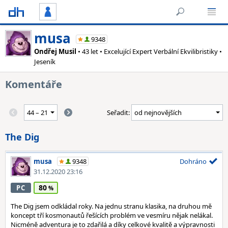
musa
9348
Ondřej Musil
• 43 let • Excelující Expert Verbální Ekvilibristiky •
Jeseník
Komentáře
Seřadit:
The Dig
musa
9348
Dohráno
31.12.2020 23:16
80
PC
The Dig jsem odkládal roky. Na jednu stranu klasika, na druhou mě
koncept tří kosmonautů řešících problém ve vesmíru nějak nelákal.
Nicméně adventura je to zdařilá a díky celkové kvalitě a výpravnosti