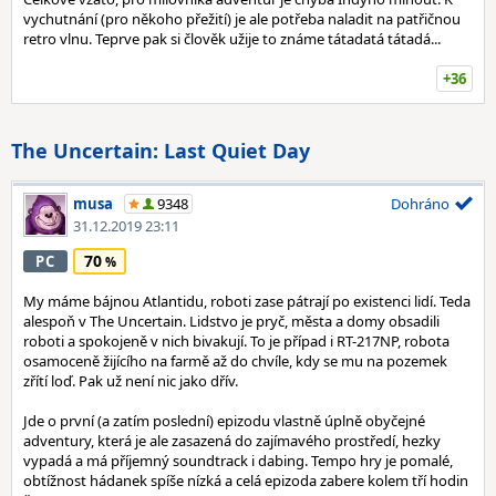
vychutnání (pro někoho přežití) je ale potřeba naladit na patřičnou
retro vlnu. Teprve pak si člověk užije to známe tátadatá tátadá...
+36
The Uncertain: Last Quiet Day
musa
9348
Dohráno
31.12.2019 23:11
70
PC
My máme bájnou Atlantidu, roboti zase pátrají po existenci lidí. Teda
alespoň v The Uncertain. Lidstvo je pryč, města a domy obsadili
roboti a spokojeně v nich bivakují. To je případ i RT-217NP, robota
osamoceně žijícího na farmě až do chvíle, kdy se mu na pozemek
zřítí loď. Pak už není nic jako dřív.
Jde o první (a zatím poslední) epizodu vlastně úplně obyčejné
adventury, která je ale zasazená do zajímavého prostředí, hezky
vypadá a má příjemný soundtrack i dabing. Tempo hry je pomalé,
obtížnost hádanek spíše nízká a celá epizoda zabere kolem tří hodin