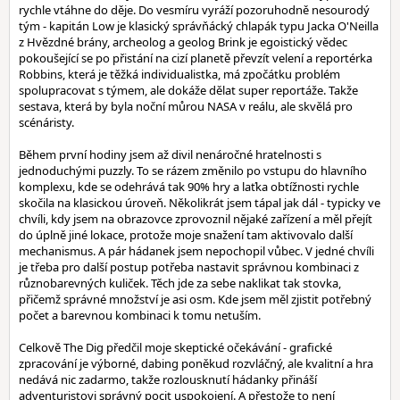
rychle vtáhne do děje. Do vesmíru vyráží pozoruhodně nesourodý
tým - kapitán Low je klasický správňácký chlapák typu Jacka O'Neilla
z Hvězdné brány, archeolog a geolog Brink je egoistický vědec
pokoušející se po přistání na cizí planetě převzít velení a reportérka
Robbins, která je těžká individualistka, má zpočátku problém
spolupracovat s týmem, ale dokáže dělat super reportáže. Takže
sestava, která by byla noční můrou NASA v reálu, ale skvělá pro
scénáristy.
Během první hodiny jsem až divil nenáročné hratelnosti s
jednoduchými puzzly. To se rázem změnilo po vstupu do hlavního
komplexu, kde se odehrává tak 90% hry a laťka obtížnosti rychle
skočila na klasickou úroveň. Několikrát jsem tápal jak dál - typicky ve
chvíli, kdy jsem na obrazovce zprovoznil nějaké zařízení a měl přejít
do úplně jiné lokace, protože moje snažení tam aktivovalo další
mechanismus. A pár hádanek jsem nepochopil vůbec. V jedné chvíli
je třeba pro další postup potřeba nastavit správnou kombinaci z
různobarevných kuliček. Těch jde za sebe naklikat tak stovka,
přičemž správné množství je asi osm. Kde jsem měl zjistit potřebný
počet a barevnou kombinaci k tomu netuším.
Celkově The Dig předčil moje skeptické očekávání - grafické
zpracování je výborné, dabing poněkud rozvláčný, ale kvalitní a hra
nedává nic zadarmo, takže rozlousknutí hádanky přináší
adventuristovi správný pocit uspokojení. A přestože to není