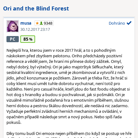
Ori and the Blind Forest
musa
9348
Dohráno
30.12.2017 23:17
85
PC
Nejlepší hra, kterou jsem v roce 2017 hrál, a to s pohodlným
náskokem před zbytkem pelotonu. Oriho předcházely pozitivní
reference a věděl jsem, že hraní mi přinese dobrý zážitek. Omyl,
nebyl dobrý, byl výtečný. Ori je jako majstrštyk šéfkuchaře, který
sesbíral kvalitní ingredience, umě je zkombinoval a vytvořil z nich
jídlo, jehož konzumace je požitkem. Zároveň je třeba říct, že hráč si
coby klient musí umět tuhle dobrotu vychutnat, není totiž pro
každého. Není pro casual hráče, kteří jdou do fast foodu objednat si
hot dog s hranolky a budou si pochvalovat, jak si pošmákli. Ori je
vizuálně mimořádně podařená hra s emotivním příběhem, slušnou
herní dobou a pestrou škálou dovedností, ale nedává nic zadarmo.
Vyžaduje perfektní zvládnutí herních mechanismů a ovládání, v
opačném případě následuje smrt a nový pokus. Nebo spíš řada
pokusů.
Díky tomu budí Ori emoce nejen příběhem (to když se postup ve hře