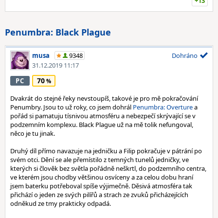
+13
Penumbra: Black Plague
musa
9348
Dohráno
31.12.2019 11:17
70
PC
Dvakrát do stejné řeky nevstoupíš, takové je pro mě pokračování
Penumbry. Jsou to už roky, co jsem dohrál
Penumbra: Overture
a
pořád si pamatuju tísnivou atmosféru a nebezpečí skrývající se v
podzemním komplexu. Black Plague už na mě tolik nefungoval,
něco je tu jinak.
Druhý díl přímo navazuje na jedničku a Filip pokračuje v pátrání po
svém otci. Dění se ale přemístilo z temných tunelů jedničky, ve
kterých si člověk bez světla pořádně neškrtl, do podzemního centra,
ve kterém jsou chodby většinou osvíceny a za celou dobu hraní
jsem baterku potřeboval spíše výjimečně. Děsivá atmosféra tak
přichází o jeden ze svých pilířů a strach ze zvuků přicházejících
odněkud ze tmy prakticky odpadá.