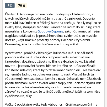
70
PC
Čtvrtý díl Deponie je pro mě podivuhodným příkladem toho, z
jakých rozličných důvodů může hra vlastně vzniknout. Deponie
mám rád, baví mě ten ztřeštěný humor a oceňuju, že díly mají, co se
kvality týče, stoupající tendenci. Zároveň se řadím do skupiny, která
nesouhlasí s koncem z
Goodbye Deponia
, zakončit komediální sérii
tragickou událostí, to je prostě hovadina. Evidentně si to myslelo
dost lidí, když hráčské protesty přiměly Daedalic k vytvoření
Doomsday, kde to hodlali hráčům všechno vysvětlit.
Vysvětlování probíhá v klasických kulisách a Rufus se dál snaží
pomocí svého neutuchajícího temperamentu a destruktivní
činorodosti dosáhnout života na Elysiu s Goal po boku. Zásadní
novotou je cestování časem, během kterého se Rufus snaží najít
konstelaci událostí, která by zvrátila konec třetího dílu. Ale světe div
se, nemůže žádnou uspokojivou variantu najít. Vlastně bych tu
vůbec neměl remcat, dostal jsem hru navíc, žel se ale nemůžu zbavit
pocitu zklamání. Někdo zvoral konec trojky, tak uděláme čtyřku, kde
to zamotáme tak absurdně, aby se v tom nikdo nevyznal, ale
zároveň to vyznělo tak, že to jináč udělat nešlo. A ještě na tom něco
vyděláme. Ne, díky.
Veškeré podstatné výtky tedy vůbec nesměřuji ke zpracování hry