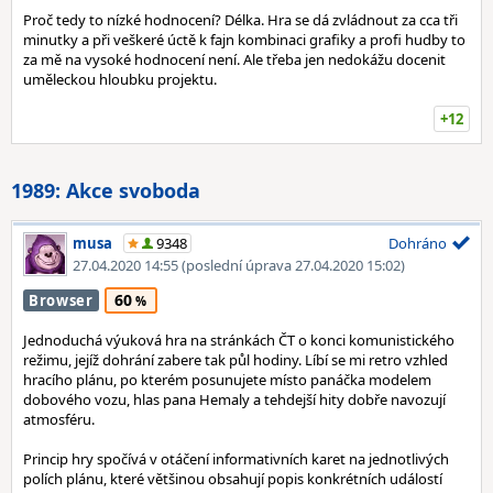
Proč tedy to nízké hodnocení? Délka. Hra se dá zvládnout za cca tři
minutky a při veškeré úctě k fajn kombinaci grafiky a profi hudby to
za mě na vysoké hodnocení není. Ale třeba jen nedokážu docenit
uměleckou hloubku projektu.
+12
1989: Akce svoboda
musa
9348
Dohráno
27.04.2020 14:55
(poslední úprava 27.04.2020 15:02)
60
Browser
Jednoduchá výuková hra na stránkách ČT o konci komunistického
režimu, jejíž dohrání zabere tak půl hodiny. Líbí se mi retro vzhled
hracího plánu, po kterém posunujete místo panáčka modelem
dobového vozu, hlas pana Hemaly a tehdejší hity dobře navozují
atmosféru.
Princip hry spočívá v otáčení informativních karet na jednotlivých
polích plánu, které většinou obsahují popis konkrétních událostí