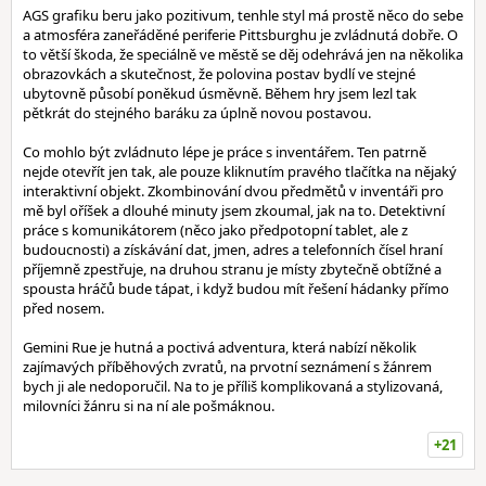
AGS grafiku beru jako pozitivum, tenhle styl má prostě něco do sebe
a atmosféra zaneřáděné periferie Pittsburghu je zvládnutá dobře. O
to větší škoda, že speciálně ve městě se děj odehrává jen na několika
obrazovkách a skutečnost, že polovina postav bydlí ve stejné
ubytovně působí poněkud úsměvně. Během hry jsem lezl tak
pětkrát do stejného baráku za úplně novou postavou.
Co mohlo být zvládnuto lépe je práce s inventářem. Ten patrně
nejde otevřít jen tak, ale pouze kliknutím pravého tlačítka na nějaký
interaktivní objekt. Zkombinování dvou předmětů v inventáři pro
mě byl oříšek a dlouhé minuty jsem zkoumal, jak na to. Detektivní
práce s komunikátorem (něco jako předpotopní tablet, ale z
budoucnosti) a získávání dat, jmen, adres a telefonních čísel hraní
příjemně zpestřuje, na druhou stranu je místy zbytečně obtížné a
spousta hráčů bude tápat, i když budou mít řešení hádanky přímo
před nosem.
Gemini Rue je hutná a poctivá adventura, která nabízí několik
zajímavých příběhových zvratů, na prvotní seznámení s žánrem
bych ji ale nedoporučil. Na to je příliš komplikovaná a stylizovaná,
milovníci žánru si na ní ale pošmáknou.
+21