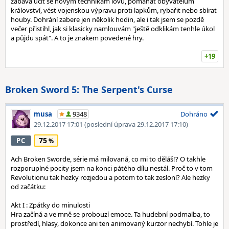
zábava učit se novým technikám lovu, pomáhat obyvatelům
království, vést vojenskou výpravu proti lapkům, rybařit nebo sbírat
houby. Dohrání zabere jen několik hodin, ale i tak jsem se pozdě
večer přistihl, jak si klasicky namlouvám "ještě odklikám tenhle úkol
a půjdu spát". A to je znakem povedené hry.
+19
Broken Sword 5: The Serpent's Curse
musa
9348
Dohráno
29.12.2017 17:01
(poslední úprava 29.12.2017 17:10)
75
PC
Ach Broken Sworde, série má milovaná, co mi to děláš!? O takhle
rozporuplné pocity jsem na konci pátého dílu nestál. Proč to v tom
Revolutionu tak hezky rozjedou a potom to tak zesloní? Ale hezky
od začátku:
Akt I : Zpátky do minulosti
Hra začíná a ve mně se probouzí emoce. Ta hudební podmalba, to
prostředí, hlasy, dokonce ani ten animovaný kurzor nechybí. Tohle je