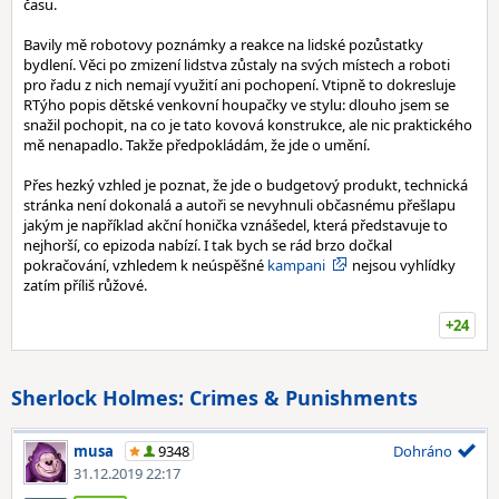
času.
Bavily mě robotovy poznámky a reakce na lidské pozůstatky
bydlení. Věci po zmizení lidstva zůstaly na svých místech a roboti
pro řadu z nich nemají využití ani pochopení. Vtipně to dokresluje
RTýho popis dětské venkovní houpačky ve stylu: dlouho jsem se
snažil pochopit, na co je tato kovová konstrukce, ale nic praktického
mě nenapadlo. Takže předpokládám, že jde o umění.
Přes hezký vzhled je poznat, že jde o budgetový produkt, technická
stránka není dokonalá a autoři se nevyhnuli občasnému přešlapu
jakým je například akční honička vznášedel, která představuje to
nejhorší, co epizoda nabízí. I tak bych se rád brzo dočkal
pokračování, vzhledem k neúspěšné
kampani
nejsou vyhlídky
zatím příliš růžové.
+24
Sherlock Holmes: Crimes & Punishments
musa
9348
Dohráno
31.12.2019 22:17