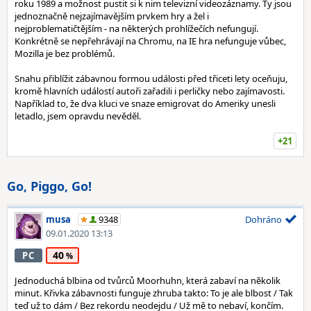
roku 1989 a možnost pustit si k nim televizní videozáznamy. Ty jsou
jednoznačně nejzajímavějším prvkem hry a žel i
nejproblematičtějším - na některých prohlížečích nefungují.
Konkrétně se nepřehrávají na Chromu, na IE hra nefunguje vůbec,
Mozilla je bez problémů.
Snahu přiblížit zábavnou formou události před třiceti lety oceňuju,
kromě hlavních událostí autoři zařadili i perličky nebo zajímavosti.
Například to, že dva kluci ve snaze emigrovat do Ameriky unesli
letadlo, jsem opravdu nevěděl.
+21
Go, Piggo, Go!
musa
9348
Dohráno
09.01.2020 13:13
40
PC
Jednoduchá blbina od tvůrců Moorhuhn, která zabaví na několik
minut. Křivka zábavnosti funguje zhruba takto: To je ale blbost / Tak
teď už to dám / Bez rekordu neodejdu / Už mě to nebaví, končím.