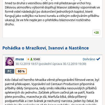
hned ta druhá s vesničkou dětí pro mě představuje vrchol hry.
Děsivou atmosféru výborně doplňují Maxovi záblesky vzpomínek ve
formě videí následující po dokončení jednotlivých kapitol, které
fungují jako světýlko na konci tunelu a citlivým odkrýváním příběhu
ukazují, že ve hře nejde jen o přehlídku bláznovství rozličného
druhu.
+28
Pohádka o Mrazíkovi, Ivanovi a Nastěnce
musa
9348
Dohráno
30.12.2019 18:57
(poslední úprava 30.12.2019 19:39)
60
PC
Kdo čekal od herního Mrazíka věrné převyprávění filmové verze, byl
patrně překvapen. Vyprávění od Centauri Production připomíná
příběhy dědy Simpsona, tedy směs několika nesouvislých příběhů
spletených do jednoho. Začátek přitom začíná jak se patří, Nasťa
plete ponožku, macecha je zlá, Marfuša blbá, děda příšerný
podpantoflák a i ten Ivánek je nechutný narcista. Jeden by čekal, že