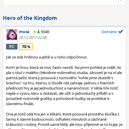
Hero of the Kingdom
musa
9348
Dohráno
29.12.2017 22:38
70
PC
Jak se stát hrdinou a ještě si u toho odpočinout.
KotH je hrou, která se moc často nevidí. Na první pohled je vidět, že
jde o titul z malého (řekněme rodinného) studia, zároveň je na ní ale
patrná péče, která ji posouvá z tuctového "tohle jsme zbastlili s
bráchou" na hru, kterou si člověk rád zahraje. Jednou z hlavních
předností hry je její jednoduchost a nenáročnost. V téhle hře totiž
nejde o výzvu něco si dokázat, ale užít si jednoduchý příběh a v
prostředí roztomilé grafiky a pohodové hudby se proklikat k
slavnému finále.
Ona je totiž celá hra jen o klikání, které posouvá prostého klučíka z
farmy k slavné budoucnosti, odhalení minulosti a záchraně
království i rodiny. Prostě samé klišé, ale moc příjemně se to hraje. Je