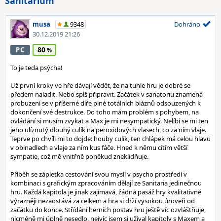
Sanitarium
musa
9348
Dohráno
30.12.2019 21:26
80
PC
To je teda psýcha!
Už první kroky ve hře dávají vědět, že na tuhle hru je dobré se
předem naladit. Nebo spíš připravit. Začátek v sanatoriu znamená
probuzení se v příšerné díře plné totálních bláznů odsouzených k
dokončení své destrukce. Do toho mám problém s pohybem, na
ovládání si musím zvykat a Max je mi nesympatický. Nelíbí se mi ten
jeho ulíznutý dlouhý culík na peroxidových vlasech, co za ním vlaje.
Teprve po chvíli mi to dojde: houby culík, ten chlápek má celou hlavu
v obinadlech a vlaje za ním kus fáče. Hned k němu cítím větší
sympatie, což mě vnitřně poněkud zneklidňuje.
Příběh se zápletka cestování svou myslí v psycho prostředí v
kombinaci s grafickým zpracováním dělají ze Sanitaria jedinečnou
hru. Každá kapitola je jinak zajímavá, žádná pasáž hry kvalitativně
výrazněji nezaostává za celkem a hra si drží vysokou úroveň od
začátku do konce. Střídání herních postav hru ještě víc ozvláštňuje,
nicméně mi úplně nesedlo, nejvíc jsem si užíval kapitoly s Maxem a