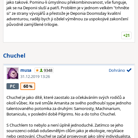
jako takové. Pominu-li úmyslnou překombinovanost, vše funguje,
jak se na Deponii sluší a patří. Problém je v jednom velkém "trhněte
si" ze strany vývojářů a přestože je Deponia Doomsday kvalitní
adventurou, raději bych ji oželel výměnou za uspokojivé zakončení
původně zamýšlené trilogie.
+21
Chuchel
musa
9348
Dohráno
31.12.2019 13:26
60
PC
Chuchel je jako dítě, které zaostalo za očekáváním svých rodičů a
okolí vůbec. Ke své smůle Amanita ze svého podhoubí sype jednoho
talentovaného potomka za druhým: Samorosty, Machinarium,
Botaniculu, v poslední době Pilgrims. No a do toho Chuchel.
S Chuchlem to nebylo a není úplně jednoduché. Zatímco se jeho
sourozenci oddali oduševnělým cílům jako je ekologie, recyklace
nebo cestování, Chuchel se začal projevovat jako silný individualista,