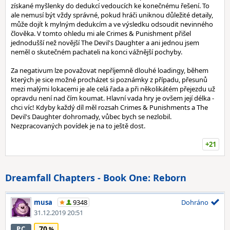
získané myšlenky do dedukcí vedoucích ke konečnému řešení. To
ale nemusí být vždy správné, pokud hráči uniknou důležité detaily,
může dojít k mylným dedukcím a ve výsledku odsoudit nevinného
člověka. V tomto ohledu mi ale Crimes & Punishment přišel
jednodušší než novější The Devil's Daughter a ani jednou jsem
neměl o skutečném pachateli na konci vážnější pochyby.
Za negativum lze považovat nepříjemně dlouhé loadingy, během
kterých je sice možné procházet si poznámky z případu, přesunů
mezi malými lokacemi je ale celá řada a při několikátém přejezdu už
opravdu není nad čím koumat. Hlavní vada hry je ovšem její délka -
chci víc! Kdyby každý díl měl rozsah Crimes & Punishments a The
Devil's Daughter dohromady, vůbec bych se nezlobil.
Nezpracovaných povídek je na to ještě dost.
+21
Dreamfall Chapters - Book One: Reborn
musa
9348
Dohráno
31.12.2019 20:51
70
PC