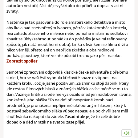
takhle by šlo pokračovat až do konce pohádky, ale rozsah scénáře
autorům nestačil, část děje vyškrtali a do příběhu dopsali vlastní
zvraty.
Nastěnka je tak pasována do role amatérského detektiva a místo
aby lkala nad znetvořeným Ivanem, pátrá v katakombách kostela,
řeší záhadu ztraceného milence nebo pomáhá místnímu sedlákovi
zbavit se Bídy (zahrnout pohádku do pohádky je velmi rafinovaný
způsob, jak natáhnout herní dobu). Linka s Ivánkem se filmu drží o
něco věrněji, přesto ani on nepřijde zkrátka a oba hrdinové
potkávají postavy, které ve hře působí trochu jako pěst na oko.
Samotné zpracování odpovídá klasické české adventuře z přelomu
století, hra se naštěstí vyhnula křečovité snaze o vtipnost na
každém kroku, což je jasné pozitivum. Za zmínku stojí dabink, který
jde cestou filmových hlasů a známých hlášek a více méně se mu to
daří. Vážnější kritiku si ode mě vysloužilo snad jen nadabování Ivana,
konkrétně jeho hláška "To nejde" při nesprávné kombinaci
předmětů, je pronášena nepříjemně ukňouraným hlasem, který k
postavě sebevědomého siláka vůbec nepasuje a po chvíli jsem měl
chuť Ivánka nakopat do zádele. Zásadní ale je, že to celé dobře
dopadlo a děd Mrazík na svatbu zase přijel.
+31