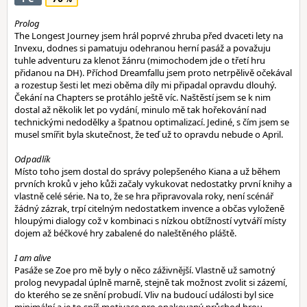
Prolog
The Longest Journey jsem hrál poprvé zhruba před dvaceti lety na
Invexu, dodnes si pamatuju odehranou herní pasáž a považuju
tuhle adventuru za klenot žánru (mimochodem jde o třetí hru
přidanou na DH). Příchod Dreamfallu jsem proto netrpělivě očekával
a rozestup šesti let mezi oběma díly mi připadal opravdu dlouhý.
Čekání na Chapters se protáhlo ještě víc. Naštěstí jsem se k nim
dostal až několik let po vydání, minulo mě tak hořekování nad
technickými nedodělky a špatnou optimalizací. Jediné, s čím jsem se
musel smířit byla skutečnost, že teď už to opravdu nebude o April.
Odpadlík
Místo toho jsem dostal do správy polepšeného Kiana a už během
prvních kroků v jeho kůži začaly vykukovat nedostatky první knihy a
vlastně celé série. Na to, že se hra připravovala roky, není scénář
žádný zázrak, trpí citelným nedostatkem invence a občas vyloženě
hloupými dialogy což v kombinaci s nízkou obtížností vytváří místy
dojem až béčkové hry zabalené do naleštěného pláště.
I am alive
Pasáže se Zoe pro mě byly o něco záživnější. Vlastně už samotný
prolog nevypadal úplně marně, stejně tak možnost zvolit si zázemí,
do kterého se ze snění probudí. Vliv na budoucí události byl sice