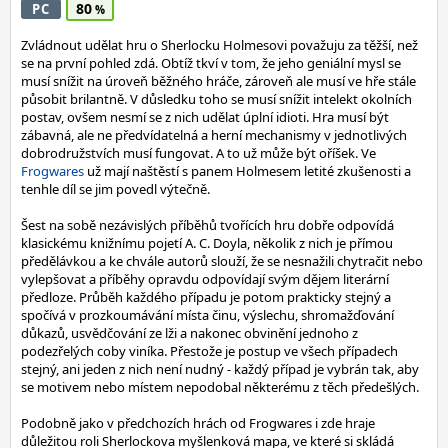
80
PC
Zvládnout udělat hru o Sherlocku Holmesovi považuju za těžší, než
se na první pohled zdá. Obtíž tkví v tom, že jeho geniální mysl se
musí snížit na úroveň běžného hráče, zároveň ale musí ve hře stále
působit brilantně. V důsledku toho se musí snížit intelekt okolních
postav, ovšem nesmí se z nich udělat úplní idioti. Hra musí být
zábavná, ale ne předvídatelná a herní mechanismy v jednotlivých
dobrodružstvích musí fungovat. A to už může být oříšek. Ve
Frogwares
už mají naštěstí s panem Holmesem letité zkušenosti a
tenhle díl se jim povedl výtečně.
Šest na sobě nezávislých příběhů tvořících hru dobře odpovídá
klasickému knižnímu pojetí A. C. Doyla, několik z nich je přímou
předělávkou a ke chvále autorů slouží, že se nesnažili chytračit nebo
vylepšovat a příběhy opravdu odpovídají svým dějem literární
předloze. Průběh každého případu je potom prakticky stejný a
spočívá v prozkoumávání místa činu, výslechu, shromažďování
důkazů, usvědčování ze lži a nakonec obvinění jednoho z
podezřelých coby viníka. Přestože je postup ve všech případech
stejný, ani jeden z nich není nudný - každý případ je vybrán tak, aby
se motivem nebo místem nepodobal některému z těch předešlých.
Podobně jako v předchozích hrách od Frogwares i zde hraje
důležitou roli Sherlockova myšlenková mapa, ve které si skládá