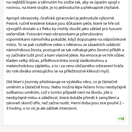
na nejbližší kopec a táhnutím ho snižte tak, aby se úpatím spojil s
rovinou, na které stojíte. Je to jednoduché a překvapivě chytlavé.
Apropó obrazovky. Grafické zpracování je jednoduše výborné.
Pestré, ručně kreslené lokace jsou důkazem péče, které se hře od
vývojářů dostalo a z fleku by mohly sloužit jako základ pro luxusní
večerníček. Putování mezi obrazovkami je přerušováno
vzpomínkami námořníka pokaždé, když doputujete na odpočinkové
místo. To se pak rozběhne video s některou ze zásadních událostí
námořníkova života, postupně se tak odhaluje jeho životní příběh a
vy začínáte tušit proč a kam vlastně jdete. Na emoce je ve hře vůbec
kladen velký důraz, příběhová linka rozvíjí sladkobolnou a
melancholickou zápletku, a to i za cenu občasného odstavení hráče
do role diváka omezujícího se na příležitostné kliknutí myší.
Old Man's Journey představuje ve výsledku něco, co je částečně
uměním a částečně hrou. Nebo možná lépe řečeno hrou neobyčejně
zulíbanou uměním, což v tomto případě není na škodu. Jde o
neobyčejně milou a záležitost, která dokáže přimět k zamyšlení a
zároveň skončí dřív, než začne nudit. Herní doba jsou sice pouhé 2 –
3 hodiny, o to víc je ale zážitek intenzivní.
+18