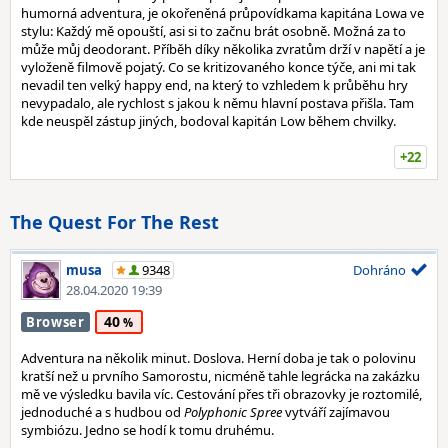
humorná adventura, je okořeněná průpovídkama kapitána Lowa ve
stylu: Každý mě opouští, asi si to začnu brát osobně. Možná za to
může můj deodorant. Příběh díky několika zvratům drží v napětí a je
vyloženě filmově pojatý. Co se kritizovaného konce týče, ani mi tak
nevadil ten velký happy end, na který to vzhledem k průběhu hry
nevypadalo, ale rychlost s jakou k němu hlavní postava přišla. Tam
kde neuspěl zástup jiných, bodoval kapitán Low během chvilky.
+22
The Quest For The Rest
musa
9348
Dohráno
28.04.2020 19:39
40
Browser
Adventura na několik minut. Doslova. Herní doba je tak o polovinu
kratší než u prvního Samorostu, nicméně tahle legrácka na zakázku
mě ve výsledku bavila víc. Cestování přes tři obrazovky je roztomilé,
jednoduché a s hudbou od
Polyphonic Spree
vytváří zajímavou
symbiózu. Jedno se hodí k tomu druhému.