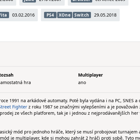
03.02.2016
29.05.2018
Vita
PS4
XOne
Switch
Rozsah
Multiplayer
samostatná hra
ano
roce 1991 na arkádové automaty. Poté byla vydána i na PC, SNES a 
Street Fighter
z roku 1987 se značnými vylepšeními a je považován z
prodej ze všech platforem, tak je i jednou z nejprodávanějších her
lasický mód pro jednoho hráče, který se musí probojovat turnajem 
 mód je multiplayer, kde si mohou zahrát 2 hráči proti sobě. Tyto m