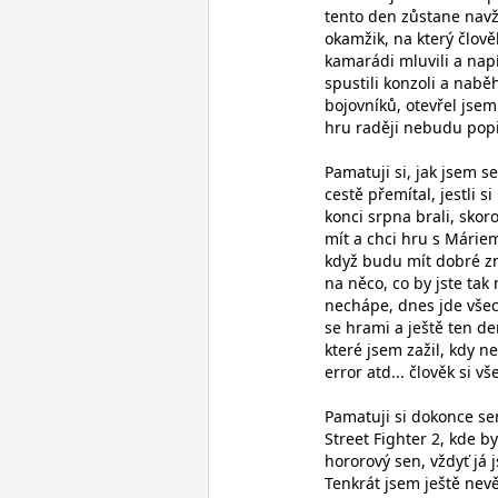
tento den zůstane navžd
okamžik, na který člo
kamarádi mluvili a nap
spustili konzoli a nabě
bojovníků, otevřel jsem 
hru raději nebudu popi
Pamatuji si, jak jsem 
cestě přemítal, jestli 
konci srpna brali, skor
mít a chci hru s Máriem 
když budu mít dobré zn
na něco, co by jste tak
nechápe, dnes jde všec
se hrami a ještě ten d
které jsem zažil, kdy n
error atd... člověk si 
Pamatuji si dokonce se
Street Fighter 2, kde byl
hororový sen, vždyť já 
Tenkrát jsem ještě nev