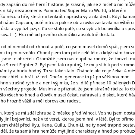
y zapsán do mé herní historie. Je krásné, jak se z ničeho nic může
věk nikdy nezapomene. Pominu teď Super Mario World, o kterém
íšu něco o hře, která mi tenkrát naprosto vyrazila dech. Když kama
hl nápis Capcom, poté intro a pak se obrazovka zastavila na výběru
ústa a vyplázl jazyk. Co se stalo poté, co si vybrali bojovníka a spust
sovat :-). Hra mě od prvního okamžiku absolutně dostala.
se od ní nemohl odtrhnout a poté, co jsem musel domů spát, jsem si
si mi to jen nezdálo. Chodil jsem tam poté celé léto a když nám konzo
o jsme to obrečeli. Okamžitě jsem nastoupil na rodiče, že konzoli 
a Street Fighter 2. Byl jsem tak urputný, že mi ji slíbili pod strome
ámky a budu hodný. To se také stalo. Chápete ale co je čekat 4 mě
 moc chtěli u hrát už teď. Dnešní generace to již po většinou moc
hno strašně rychle a není výjimka, že si dítě přinese 10 pálených 
en všechny projede. Musím ale přiznat, že jsem strašně rád za to o
ešlo všechno hned a člověk musel čekat, nahrávat z disket, které há
všeho hrozně vážil a měl obrovskou radost.
n, který se mi zdál zhruba 2 měsíce před Vánoci. Ve snu jsem dosta
y jiní bojovníci, než v té verzi, kterou jsem hrál v létě. Byl to přímo
jsem chtěl přeci Ryu, Kena, Guilu, Chun-Li, ne ty nové trapné postav
ěděl, že ta samá hra nemůže mýt jiné charaktery a hned po probuz