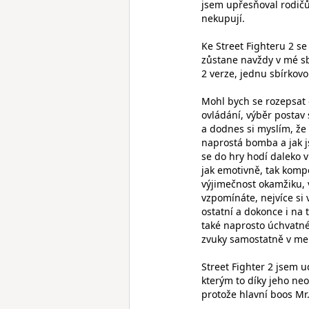
jsem upřesňoval rodičům
nekupují.
Ke Street Fighteru 2 se
zůstane navždy v mé sb
2 verze, jednu sbírkovo
Mohl bych se rozepsat 
ovládání, výběr postav 
a dodnes si myslím, že
naprostá bomba a jak 
se do hry hodí daleko v
jak emotivně, tak kompo
výjimečnost okamžiku, 
vzpomínáte, nejvíce si
ostatní a dokonce i na 
také naprosto úchvatné
zvuky samostatně v me
Street Fighter 2 jsem 
kterým to díky jeho ne
protože hlavní boos Mr.