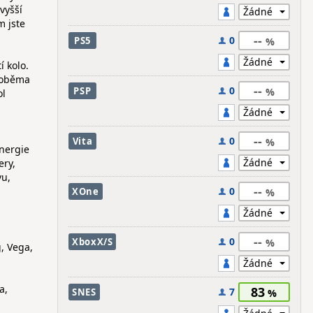
vyšší
m jste
--
0
PS5
í kolo.
a oběma
--
0
PSP
ol
--
0
Vita
energie
ery,
vu,
--
0
XOne
--
0
XboxX/S
, Vega,
a,
83
7
SNES