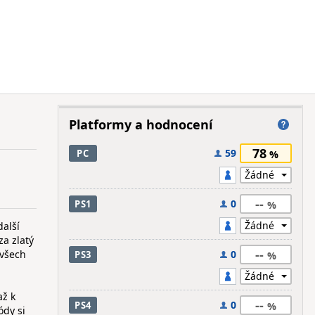
Platformy a hodnocení
78
59
PC
--
0
PS1
další
a zlatý
--
 všech
0
PS3
až k
--
0
PS4
ódy si