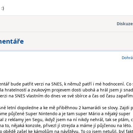
:)
Diskuze
mentáře
Dohrá
tář bude patřit verzi na SNES, k němuž patří i mé hodnocení. Co 
yla hratelností a zvukovým projevem dosti ubohá a hrál jsem ji snad
Verzi na SNES vlastním do dnes ve své sbírce a čas od času zapařím
ásné letní dopoledne a ke mě přiběhnou 2 kamarádi se slovy. Zajdi 
e půjčené Super Nintendo a je tam super Mário a nějaký super
al z reklamy jen Segu, ikdyž jsem na ní nikdy nehrál, tak se ptám, c
a to, nějaká konzole, přivezl jí strejda a máme jí půjčenou na léto.
 obědě zašel ke kámošům na návštěvu. To co jsem netušil, byl fakt