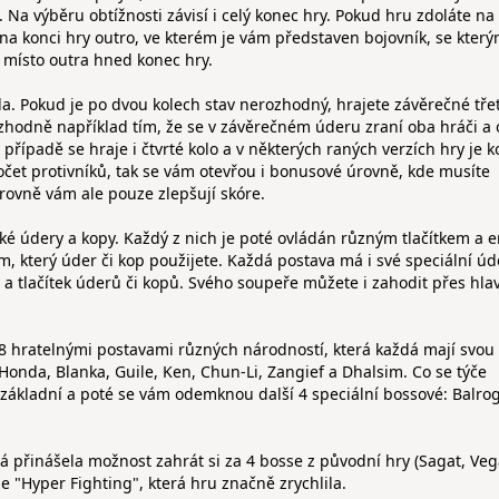
 Na výběru obtížnosti závisí i celý konec hry. Pokud hru zdoláte na 
 na konci hry outro, ve kterém je vám představen bojovník, se který
 místo outra hned konec hry.
. Pokud je po dvou kolech stav nerozhodný, hrajete závěrečné třet
rozhodně například tím, že se v závěrečném úderu zraní oba hráči 
případě se hraje i čtvrté kolo a v některých raných verzích hry je k
očet protivníků, tak se vám otevřou i bonusové úrovně, kde musíte
úrovně vám ale pouze zlepšují skóre.
ěžké údery a kopy. Každý z nich je poté ovládán různým tlačítkem a 
m, který úder či kop použijete. Každá postava má i své speciální úd
y a tlačítek úderů či kopů. Svého soupeře můžete i zahodit přes hla
 8 hratelnými postavami různých národností, která každá mají svou
 Honda, Blanka, Guile, Ken, Chun-Li, Zangief a Dhalsim. Co se týče
o základní a poté se vám odemknou další 4 speciální bossové: Balrog
á přinášela možnost zahrát si za 4 bosse z původní hry (Sagat, Veg
ze "Hyper Fighting", která hru značně zrychlila.