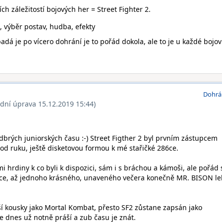
ch záležitostí bojových her = Street Fighter 2.
, výběr postav, hudba, efekty
dá je po vícero dohrání je to pořád dokola, ale to je u každé bojovk
Dohrá
ední úprava 15.12.2019 15:44)
dbrých juniorských času :-) Street Figther 2 byl prvním zástupcem
pod ruku, ještě disketovou formou k mé stařičké 286ce.
mi hrdiny k co byli k dispozici, sám i s bráchou a kámoši, ale pořád 
nce, až jednoho krásného, unaveného večera konečně MR. BISON le
ší kousky jako Mortal Kombat, přesto SF2 zůstane zapsán jako
e dnes už notně práší a zub času je znát.