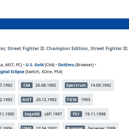
or, Street Fighter II: Champion Edition, Street Fighter II
a, AtST, PC)
•
U.S. Gold
(C64)
•
DotEmu
(Browser)
•
igital Eclipse
(Switch, XOne, PS4)
7.1992
20.08.1992
14.09.1992
C64
Spectrum
2.1992
20.12.1992
1993
AtST
TG16
11.1995
září 1997
19.11.1998
SegaMS
PS1
2.2006
27.04.2007
červenec 2009
J2ME
Browser