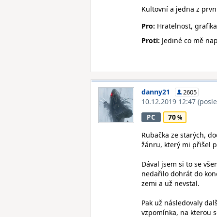
Kultovní a jedna z první
Pro:
Hratelnost, grafika
Proti:
Jediné co mě napa
danny21
2605
10.12.2019 12:47
(posl
70
PC
Rubačka ze starých, do
žánru, který mi přišel 
Dával jsem si to se vše
nedařilo dohrát do ko
zemi a už nevstal.
Pak už následovaly dal
vzpomínka, na kterou s