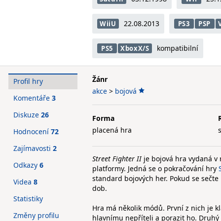
22.08.2013
WiiU
PS3
PSP
kompatibilní
PS5
XboxX/S
Žánr
Profil hry
akce
>
bojová
Komentáře
3
Diskuze
26
Forma
placená hra
Hodnocení
72
Zajímavosti
2
Street Fighter II
je bojová hra vydaná v 
Odkazy
6
platformy. Jedná se o pokračování hry
standard bojových her. Pokud se sečte 
Videa
8
dob.
Statistiky
Hra má několik módů. První z nich je k
Změny profilu
hlavnímu nepříteli a porazit ho. Druhý