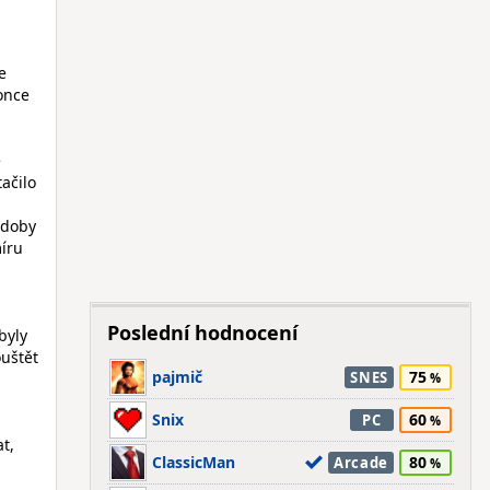
e
once
é
ačilo
 doby
míru
Poslední hodnocení
byly
ouštět
pajmič
75
SNES
Snix
60
PC
t,
ClassicMan
80
Arcade