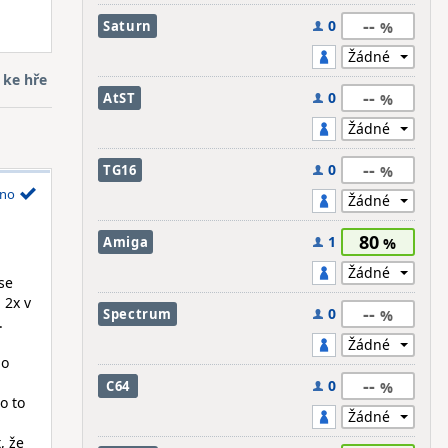
--
0
Saturn
 ke hře
--
0
AtST
--
0
TG16
no
80
1
Amiga
se
 2x v
--
0
Spectrum
.
po
--
0
C64
o to
, že