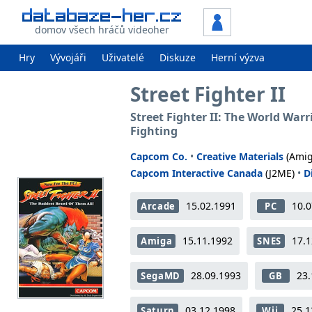
domov všech hráčů videoher
Hry
Vývojáři
Uživatelé
Diskuze
Herní výzva
Street Fighter II
Street Fighter II: The World Warri
Fighting
Capcom Co.
•
Creative Materials
(Amig
Capcom Interactive Canada
(J2ME)
•
D
15.02.1991
10.0
Arcade
PC
15.11.1992
17.1
Amiga
SNES
28.09.1993
23.
SegaMD
GB
03.12.1998
25.1
Saturn
Wii