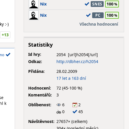
Nix
100
SNES
Nix
100
PC
y :-)
Všechna hodnocení
+13
Statistiky
Id hry:
2054
no
Odkaz:
http://dbher.cz/h2054
Přidána:
28.02.2009
17 let a 163 dní
Hodnocení:
72 (45-100 %)
Komentářů:
3
se
hl k
Oblíbenost:
6
2
0
45
Návštěvnost:
27657× (celkem)
304× (poslední měsíc)