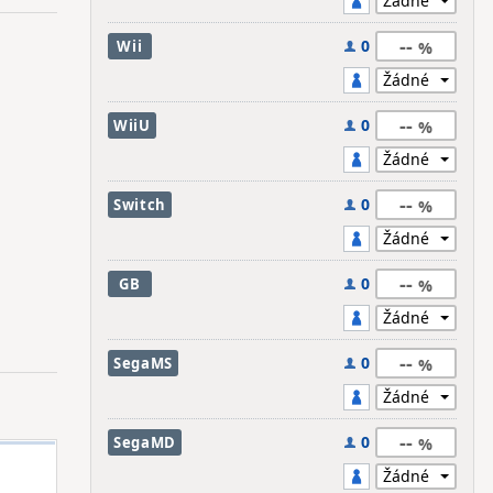
--
0
Wii
--
0
WiiU
--
0
Switch
--
0
GB
--
0
SegaMS
--
0
SegaMD