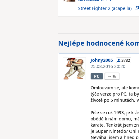
Street Fighter 2 (acapella)
Nejlépe hodnocené ko
Johny2005
3732
25.08.2016 20:20
--
PC
Omlouvám se, ale komen
týče verze pro PC, ta b
životě po 5 minutách. 
Píše se rok 1993, je kr
obědě k nám domu, mám
karate. Tenkrát jsem zn
je Super Nintedo? Oni n
Neváhal jsem a hned po