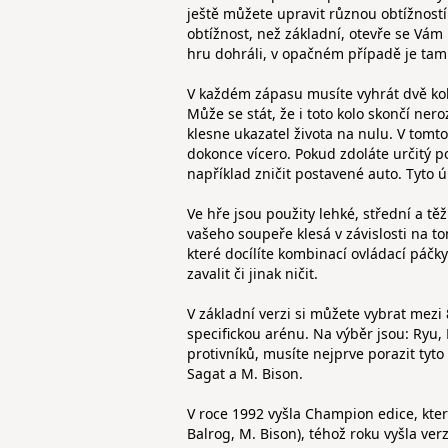
ještě můžete upravit různou obtížností.
obtížnost, než základní, otevře se Vám
hru dohráli, v opačném případě je tam
V každém zápasu musíte vyhrát dvě kola
Může se stát, že i toto kolo skončí ne
klesne ukazatel života na nulu. V tomto 
dokonce vícero. Pokud zdoláte určitý p
například zničit postavené auto. Tyto 
Ve hře jsou použity lehké, střední a t
vašeho soupeře klesá v závislosti na to
které docílíte kombinací ovládací páčk
zavalit či jinak ničit.
V základní verzi si můžete vybrat mezi
specifickou arénu. Na výběr jsou: Ryu,
protivníků, musíte nejprve porazit tyt
Sagat a M. Bison.
V roce 1992 vyšla Champion edice, kter
Balrog, M. Bison), téhož roku vyšla ver