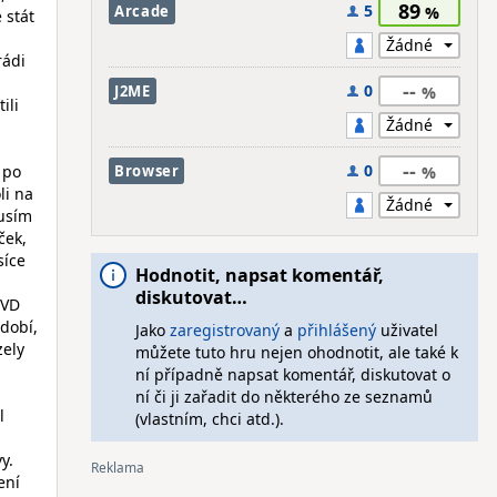
89
5
Arcade
 stát
rádi
--
0
J2ME
ili
--
0
 po
Browser
li na
musím
ček,
síce
Hodnotit, napsat komentář,
diskutovat…
DVD
bdobí,
Jako
zaregistrovaný
a
přihlášený
uživatel
zely
můžete tuto hru nejen ohodnotit, ale také k
ní případně napsat komentář, diskutovat o
ní či ji zařadit do některého ze seznamů
l
(vlastním, chci atd.).
y.
ení