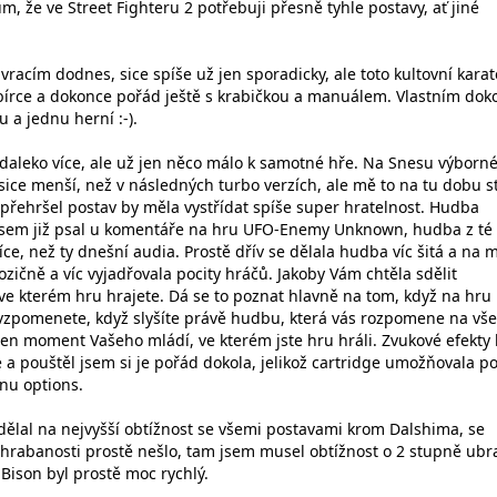
, že ve Street Fighteru 2 potřebuji přesně tyhle postavy, ať jiné
 vracím dodnes, sice spíše už jen sporadicky, ale toto kultovní karat
írce a dokonce pořád ještě s krabičkou a manuálem. Vlastním dok
u a jednu herní :-).
daleko více, ale už jen něco málo k samotné hře. Na Snesu výborn
sice menší, než v následných turbo verzích, ale mě to na tu dobu st
 přehršel postav by měla vystřídat spíše super hratelnost. Hudba
jsem již psal u komentáře na hru UFO-Enemy Unknown, hudba z té
íce, než ty dnešní audia. Prostě dřív se dělala hudba víc šitá a na 
zičně a víc vyjadřovala pocity hráčů. Jakoby Vám chtěla sdělit
ve kterém hru hrajete. Dá se to poznat hlavně na tom, když na hru
 vzpomenete, když slyšíte právě hudbu, která vás rozpomene na vše
ten moment Vašeho mládí, ve kterém jste hru hráli. Zvukové efekty 
 a pouštěl jsem si je pořád dokola, jelikož cartridge umožňovala p
nu options.
udělal na nejvyšší obtížnost se všemi postavami krom Dalshima, se
ohrabanosti prostě nešlo, tam jsem musel obtížnost o 2 stupně ubra
Bison byl prostě moc rychlý.