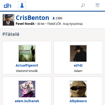
CrisBenton
2386
Pavel Novák
• 30 let • Třebíč (ČR - kraj Vysočina)
Přátelé
ActualPigeon5
ad142
Vlastimil Smolík
Adam
adam.kulhanek
Albydeeere