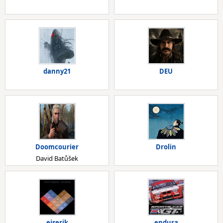
danny21
DEU
Doomcourier
Drolin
David Batůšek
eiserik
endura