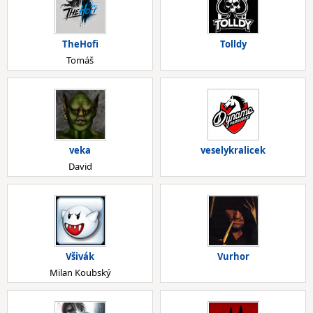
TheHofi
Tolldy
Tomáš
veka
veselykralicek
David
Všivák
Vurhor
Milan Koubský