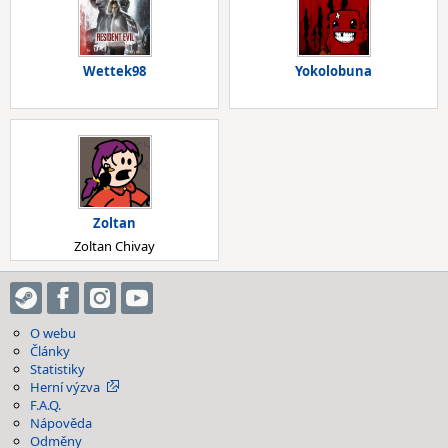
Wettek98
Yokolobuna
Zoltan
Zoltan Chivay
O webu
Články
Statistiky
Herní výzva
F.A.Q.
Nápověda
Odměny