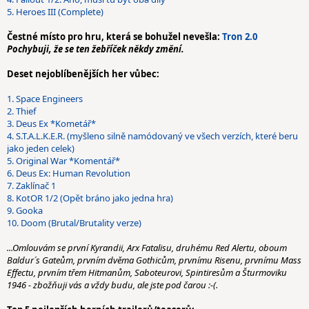
5. Heroes III (Complete)
Čestné místo pro hru, která se bohužel nevešla:
Tron 2.0
Pochybuji, že se ten žebříček někdy změní.
Deset nejoblíbenějších her vůbec:
1. Space Engineers
2. Thief
3. Deus Ex
*Kometář*
4. S.T.A.L.K.E.R. (myšleno silně namódovaný ve všech verzích, které beru
jako jeden celek)
5. Original War
*Komentář*
6. Deus Ex: Human Revolution
7. Zaklínač 1
8. KotOR 1/2 (Opět bráno jako jedna hra)
9. Gooka
10. Doom (Brutal/Brutality verze)
...Omlouvám se první Kyrandii, Arx Fatalisu, druhému Red Alertu, oboum
Baldur´s Gateům, prvním dvěma Gothicům, prvnímu Risenu, prvnímu Mass
Effectu, prvním třem Hitmanům, Saboteurovi, Spintiresům a Šturmoviku
1946 - zbožňuji vás a vždy budu, ale jste pod čarou :-(.