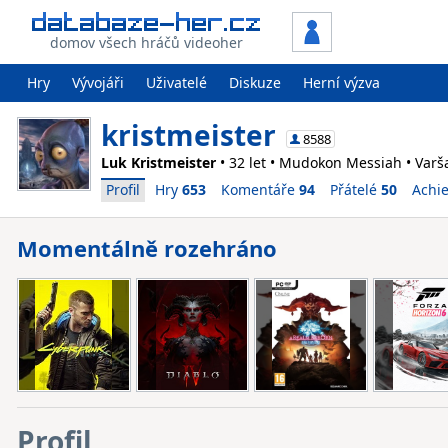
domov všech hráčů videoher
Hry
Vývojáři
Uživatelé
Diskuze
Herní výzva
kristmeister
8588
Luk Kristmeister
• 32 let • Mudokon Messiah • Varša
Profil
Hry
653
Komentáře
94
Přátelé
50
Achi
Momentálně rozehráno
Profil