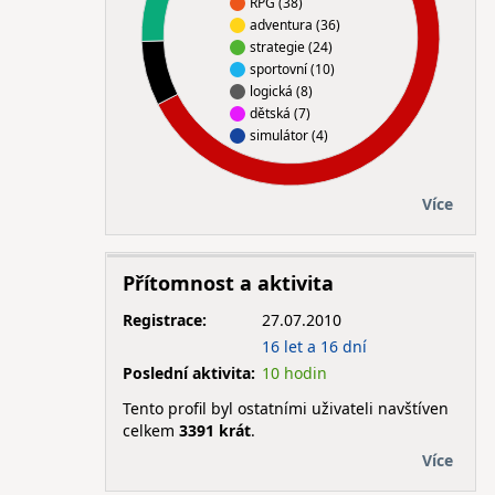
RPG (38)
adventura (36)
strategie (24)
sportovní (10)
logická (8)
dětská (7)
simulátor (4)
Více
Přítomnost a aktivita
Registrace:
27.07.2010
16 let a 16 dní
Poslední aktivita:
10 hodin
Tento profil byl ostatními uživateli navštíven
celkem
3391 krát
.
Více