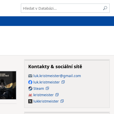
Kontakty & sociální sítě
luk.kristmeister@gmail.com
luk.kristmeister
Facebook
Steam
Steam
kristmeister
ČSFD
lukkristmeister
X