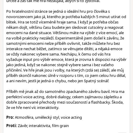
určitě a zas tak mě hra nezaujala, abych si to zjišťoval.
Po hratelnostní stránce se jedná o ideální hru pro člověka s
novorozencem jako já, kterého je potřeba každých 5 minut utírat od
blitek. Hra se totiž víceméně hraje sama. I když je potřeba občas
někam dojít, většinu času budete jen sledovat cutscény a reagovat
emocemi na dané situace. Většinou máte na výběr z více emocí, ale
na volbě prakticky nezáleží. Experimentálně jsem došel k závěru, že
samotnými emocemi nelze příběh ovlivnit, takže můžete hru bez
interakce nechat běžet, zatímco se věnujete dítěti, a nějaká emoce
se vždy nakonec vybere sama. Nechápu, k čemu od vás hra
vyžaduje input pro výběr emoce, která je zrovna k dispozici na výběr
jako jediná, když se nakonec stejně vybere sama i bez vašeho
přičinění. Ve hře jinak jsou i volby, na kterých (zdá se) záleží, ale můj
příběh skončil nakonec úlně v rozporu s tím, co jsem celou hru dělal,
a ani nevím, jestli je jedná o chybu, nebo jen špatný scénář.
Příběh mě jinak až do samotného zpackaného závěru bavil. Hra ma
perfektní voice acting, dobré dialogy, cekem zajímavou zápletku a
dobře zpracované přechody mezi současností a flashbacky. Škoda,
že ve hře není víc interaktivity.
Pro:
Atmosféra, umělecký styl, voice acting
Proti:
Závěr, interaktivita, film grain