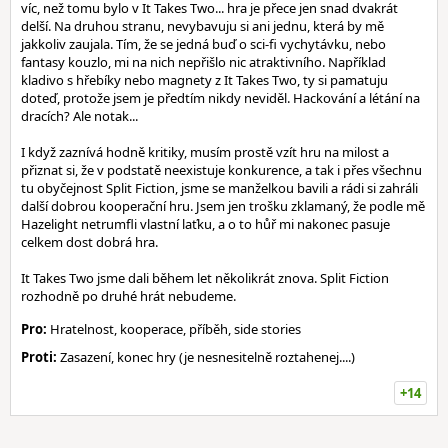
víc, než tomu bylo v It Takes Two... hra je přece jen snad dvakrát
delší. Na druhou stranu, nevybavuju si ani jednu, která by mě
jakkoliv zaujala. Tím, že se jedná buď o sci-fi vychytávku, nebo
fantasy kouzlo, mi na nich nepřišlo nic atraktivního. Například
kladivo s hřebíky nebo magnety z It Takes Two, ty si pamatuju
doteď, protože jsem je předtím nikdy neviděl. Hackování a létání na
dracích? Ale notak...
I když zaznívá hodně kritiky, musím prostě vzít hru na milost a
přiznat si, že v podstatě neexistuje konkurence, a tak i přes všechnu
tu obyčejnost Split Fiction, jsme se manželkou bavili a rádi si zahráli
další dobrou kooperační hru. Jsem jen trošku zklamaný, že podle mě
Hazelight netrumfli vlastní laťku, a o to hůř mi nakonec pasuje
celkem dost dobrá hra.
It Takes Two jsme dali během let několikrát znova. Split Fiction
rozhodně po druhé hrát nebudeme.
Pro:
Hratelnost, kooperace, příběh, side stories
Proti:
Zasazení, konec hry (je nesnesitelně roztahenej....)
+14