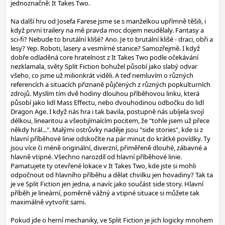
jednoznačně: It Takes Two.
Na další hru od Josefa Farese jsme se s manželkou upřímně těšili, i
když první trailery na mě pravda moc dojem neudělaly. Fantasy a
sci-fi? Nebude to brutální klišé? Ano. Je to brutální klišé - draci, obři a
lesy? Yep. Roboti, lasery a vesmírné stanice? Samozřejmě. I když
dobře odladěná core hratelnost z It Takes Two podle očekávání
nezklamala, světy Split Fiction bohužel působí jako slabý odvar
všeho, co jsme už milionkrát viděli. A teď nemluvím o různých
referencích a situacích přiznaně půjčených z různých popkulturních
zdrojů. Myslím tím dvě hodiny dlouhou příběhovou linku, která
působí jako lidl Mass Effectu, nebo dvouhodinou odbočku do lidl
Dragon Age. I když nás hra i tak bavila, postupně nás ubíjela svojí
délkou, linearitou a všeobjímaícím pocitem, že "tohle jsem už přece
někdy hrál...". Malými ostrůvky naděje jsou "side stories", kde si z
hlavní příběhové linie odskočíte na pár minut do krátké povídky. Ty
jsou více či méně originální, diverzní, přiměřeně dlouhé, zábavné a
hlavně vtipné. Všechno narozdíl od hlavní příběhové linie.
Pamatujete ty otevřené lokace v It Takes Two, kde jste si mohli
odpočnout od hlavního příběhu a dělat chvilku jen hovadiny? Tak ta
je ve Split Fiction jen jedna, a navíc jako součást side story. Hlavní
příběh je lineární, poměrně vážný a vtipné situace si můžete tak
maximálně vytvořit sami.
Pokud jde o herní mechaniky, ve Split Fiction je jich logicky mnohem