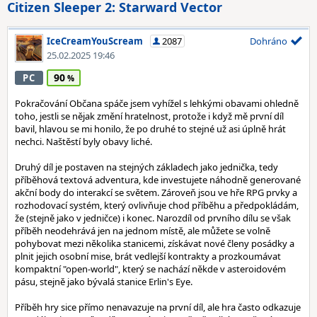
Citizen Sleeper 2: Starward Vector
IceCreamYouScream
2087
Dohráno
25.02.2025 19:46
90
PC
Pokračování Občana spáče jsem vyhížel s lehkými obavami ohledně
toho, jestli se nějak změní hratelnost, protože i když mě první díl
bavil, hlavou se mi honilo, že po druhé to stejné už asi úplně hrát
nechci. Naštěstí byly obavy liché.
Druhý díl je postaven na stejných základech jako jednička, tedy
příběhová textová adventura, kde investujete náhodně generované
akční body do interakcí se světem. Zároveň jsou ve hře RPG prvky a
rozhodovací systém, který ovlivňuje chod příběhu a předpokládám,
že (stejně jako v jedničce) i konec. Narozdíl od prvního dílu se však
příběh neodehrává jen na jednom místě, ale můžete se volně
pohybovat mezi několika stanicemi, získávat nové členy posádky a
plnit jejich osobní mise, brát vedlejší kontrakty a prozkoumávat
kompaktní "open-world", který se nachází někde v asteroidovém
pásu, stejně jako bývalá stanice Erlin's Eye.
Příběh hry sice přímo nenavazuje na první díl, ale hra často odkazuje