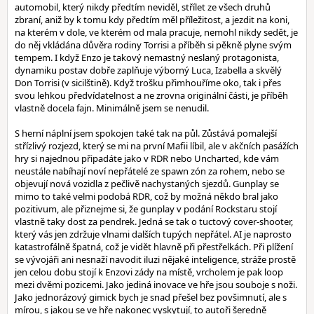
automobil, který nikdy předtím neviděl, střílet ze všech druhů
zbraní, aniž by k tomu kdy předtím měl příležitost, a jezdit na koni,
na kterém v dole, ve kterém od mala pracuje, nemohl nikdy sedět, je
do něj vkládána důvěra rodiny Torrisi a příběh si pěkně plyne svým
tempem. I když Enzo je takový nemastný neslaný protagonista,
dynamiku postav dobře zaplňuje výborný Luca, Izabella a skvělý
Don Torrisi (v sicilštině). Když trošku přimhouříme oko, tak i přes
svou lehkou předvídatelnost a ne zrovna originální části, je příběh
vlastně docela fajn. Minimálně jsem se nenudil.
S herní náplní jsem spokojen také tak na půl. Zůstává pomalejší
střízlivý rozjezd, který se mi na první Mafii líbil, ale v akčních pasážích
hry si najednou připadáte jako v RDR nebo Uncharted, kde vám
neustále nabíhají noví nepřátelé ze spawn zón za rohem, nebo se
objevují nová vozidla z pečlivě nachystaných sjezdů. Gunplay se
mimo to také velmi podobá RDR, což by možná někdo bral jako
pozitivum, ale přiznejme si, že gunplay v podání Rockstaru stojí
vlastně taky dost za pendrek. Jedná se tak o tuctový cover-shooter,
který vás jen zdržuje vlnami dalších tupých nepřátel. AI je naprosto
katastrofálně špatná, což je vidět hlavně při přestřelkách. Při plížení
se vývojáři ani nesnaží navodit iluzi nějaké inteligence, stráže prostě
jen celou dobu stojí k Enzovi zády na místě, vrcholem je pak loop
mezi dvěmi pozicemi. Jako jediná inovace ve hře jsou souboje s noži.
Jako jednorázový gimick bych je snad přešel bez povšimnutí, ale s
mírou, s jakou se ve hře nakonec vyskytují, to autoři šeredně