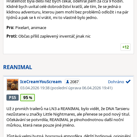
Hratelnost byla delší než bych čekal, odehrál jsem za cca 9 hodin.
Klidně bych uvítal celé dobrodržství kratší, ale tím, že se jedná o
klidnou adventuru, kterou jsem mohl bez problémů odložit i na pár
týdnů a pak se k ní vrátit, mi to vlastně bylo jedno.
Pro:
Pixelart, animace
Proti:
Občas příliš zaplevený inventář, jinak nic
+12
REANIMAL
IceCreamYouScream
2087
Dohráno
03.04.2026 19:38
(poslední úprava 06.04.2026 19:41)
95
PS5
Už z prvních trailerů na LN3 a REANIMAL bylo vidět, že DNA Tarsieru
nezůstane u značky Little Nightmares, ale přenese se pod nový titul.
Očekávání se potvrdila, REANIMAL je plnohodnotnou další noční
můrkou, která nese pouze jiné jméno.
Zůstává velmi hutná, hororová atmosféra, dětští hrdinové, originální