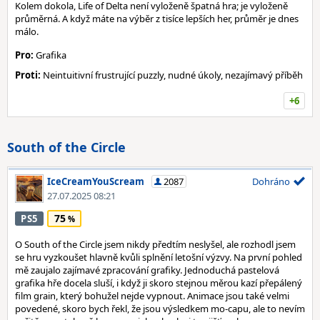
Kolem dokola, Life of Delta není vyloženě špatná hra; je vyloženě
průměrná. A když máte na výběr z tisíce lepších her, průměr je dnes
málo.
Pro:
Grafika
Proti:
Neintuitivní frustrující puzzly, nudné úkoly, nezajímavý příběh
+6
South of the Circle
IceCreamYouScream
2087
Dohráno
27.07.2025 08:21
75
PS5
O South of the Circle jsem nikdy předtím neslyšel, ale rozhodl jsem
se hru vyzkoušet hlavně kvůli splnění letošní výzvy. Na první pohled
mě zaujalo zajímavé zpracování grafiky. Jednoduchá pastelová
grafika hře docela sluší, i když ji skoro stejnou měrou kazí přepálený
film grain, který bohužel nejde vypnout. Animace jsou také velmi
povedené, skoro bych řekl, že jsou výsledkem mo-capu, ale to nevím