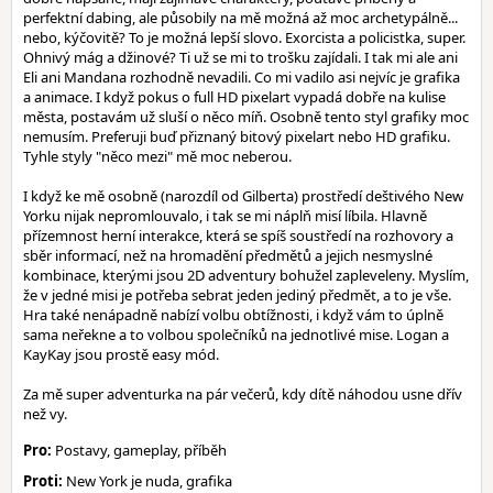
perfektní dabing, ale působily na mě možná až moc archetypálně...
nebo, kýčovitě? To je možná lepší slovo. Exorcista a policistka, super.
Ohnivý mág a džinové? Ti už se mi to trošku zajídali. I tak mi ale ani
Eli ani Mandana rozhodně nevadili. Co mi vadilo asi nejvíc je grafika
a animace. I když pokus o full HD pixelart vypadá dobře na kulise
města, postavám už sluší o něco míň. Osobně tento styl grafiky moc
nemusím. Preferuji buď přiznaný bitový pixelart nebo HD grafiku.
Tyhle styly "něco mezi" mě moc neberou.
I když ke mě osobně (narozdíl od Gilberta) prostředí deštivého New
Yorku nijak nepromlouvalo, i tak se mi náplň misí líbila. Hlavně
přízemnost herní interakce, která se spíš soustředí na rozhovory a
sběr informací, než na hromadění předmětů a jejich nesmyslné
kombinace, kterými jsou 2D adventury bohužel zapleveleny. Myslím,
že v jedné misi je potřeba sebrat jeden jediný předmět, a to je vše.
Hra také nenápadně nabízí volbu obtížnosti, i když vám to úplně
sama neřekne a to volbou společníků na jednotlivé mise. Logan a
KayKay jsou prostě easy mód.
Za mě super adventurka na pár večerů, kdy dítě náhodou usne dřív
než vy.
Pro:
Postavy, gameplay, příběh
Proti:
New York je nuda, grafika