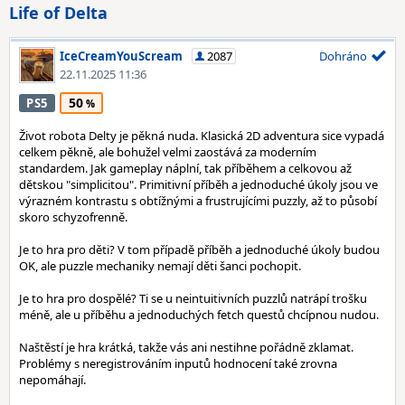
Life of Delta
IceCreamYouScream
2087
Dohráno
22.11.2025 11:36
50
PS5
Život robota Delty je pěkná nuda. Klasická 2D adventura sice vypadá
celkem pěkně, ale bohužel velmi zaostává za moderním
standardem. Jak gameplay náplní, tak příběhem a celkovou až
dětskou "simplicitou". Primitivní příběh a jednoduché úkoly jsou ve
výrazném kontrastu s obtížnými a frustrujícími puzzly, až to působí
skoro schyzofrenně.
Je to hra pro děti? V tom případě příběh a jednoduché úkoly budou
OK, ale puzzle mechaniky nemají děti šanci pochopit.
Je to hra pro dospělé? Ti se u neintuitivních puzzlů natrápí trošku
méně, ale u příběhu a jednoduchých fetch questů chcípnou nudou.
Naštěstí je hra krátká, takže vás ani nestihne pořádně zklamat.
Problémy s neregistrováním inputů hodnocení také zrovna
nepomáhají.