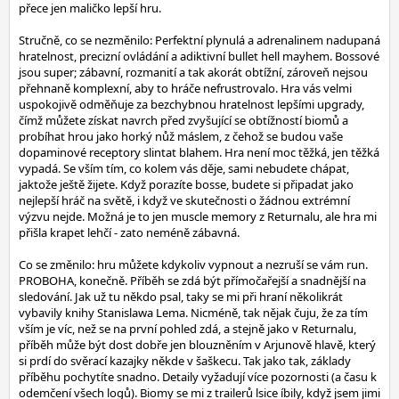
přece jen maličko lepší hru.
Stručně, co se nezměnilo: Perfektní plynulá a adrenalinem nadupaná
hratelnost, precizní ovládání a adiktivní bullet hell mayhem. Bossové
jsou super; zábavní, rozmanití a tak akorát obtížní, zároveň nejsou
přehnaně komplexní, aby to hráče nefrustrovalo. Hra vás velmi
uspokojivě odměňuje za bezchybnou hratelnost lepšími upgrady,
čímž můžete získat navrch před zvyšující se obtížností biomů a
probíhat hrou jako horký nůž máslem, z čehož se budou vaše
dopaminové receptory slintat blahem. Hra není moc těžká, jen těžká
vypadá. Se vším tím, co kolem vás děje, sami nebudete chápat,
jaktože ještě žijete. Když porazíte bosse, budete si připadat jako
nejlepší hráč na světě, i když ve skutečnosti o žádnou extrémní
výzvu nejde. Možná je to jen muscle memory z Returnalu, ale hra mi
přišla krapet lehčí - zato neméně zábavná.
Co se změnilo: hru můžete kdykoliv vypnout a nezruší se vám run.
PROBOHA, konečně. Příběh se zdá být přímočařejší a snadnější na
sledování. Jak už tu někdo psal, taky se mi při hraní několikrát
vybavily knihy Stanislawa Lema. Nicméně, tak nějak čuju, že za tím
vším je víc, než se na první pohled zdá, a stejně jako v Returnalu,
příběh může být dost dobře jen blouzněním v Arjunově hlavě, který
si prdí do svěrací kazajky někde v šaškecu. Tak jako tak, základy
příběhu pochytíte snadno. Detaily vyžadují více pozornosti (a času k
odemčení všech logů). Biomy se mi z trailerů lsice íbily, když jsem jimi