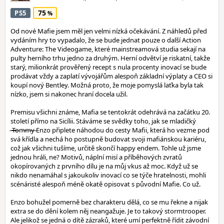
75
PS5
Od nové Mafie jsem měl jen velmi nízká očekávání. Z náhledů před
vydáním hry to vypadalo, že se bude jednat pouze o další Action
Adventure: The Videogame, které mainstreamová studia sekají na
pulty herního trhu jedno za druhým. Herní odvětví je riskatní, takže
starý, milionkrát prověřený recept s nula procenty inovací se bude
prodávat vždy a zaplatí vývojářům alespoň základní výplaty a CEO si
koupí nový Bentley. Možná proto, že moje pomyslá laťka byla tak
nízko, jsem si nakonec hraní docela užil.
Premisu všichni známe, Mafia se tentokrát odehrává na začátku 20.
století přímo na Sicílii. Stáváme se svědky toho, jak se mladičký
̶T̶o̶m̶m̶y̶ Enzo připlete náhodou do cesty Mafii, která ho vezme pod
svá křídla a nechá ho postupně budovat svoji mafiánskou kariéru,
což jak všichni tušíme, určitě skončí happy endem. Tohle už jsme
jednou hráli, ne? Motivů, náplní misí a příběhových zvratů
okopírovaných z prvního dílu je na můj vkus až moc. Když už se
nikdo nenamáhal s jakoukoliv inovací co se týče hratelnosti, mohli
scénáristé alespoň méně okatě opisovat s původní Mafie. Co už.
Enzo bohužel pomerně bez charakteru dělá, co se mu řekne a nijak
extra se do dění kolem něj neangažuje. Je to takový stormtrooper.
Ale jelikož se jedná o dítě zázraků, které umí perfektně řídit závodní