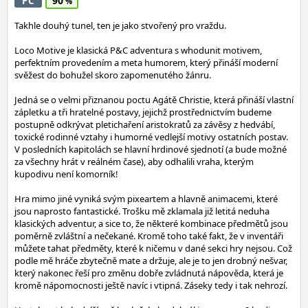
90
PC
Takhle douhý tunel, ten je jako stvořený pro vraždu.
Loco Motive je klasická P&C adventura s whodunit motivem,
perfektním provedením a meta humorem, který přináší moderní
svěžest do bohužel skoro zapomenutého žánru.
Jedná se o velmi přiznanou poctu Agátě Christie, která přináší vlastní
zápletku a tři hratelné postavy, jejichž prostřednictvím budeme
postupně odkrývat pletichaření aristokratů za závěsy z hedvábí,
toxické rodinné vztahy i humorné vedlejší motivy ostatních postav.
V posledních kapitolách se hlavní hrdinové sjednotí (a bude možné
za všechny hrát v reálném čase), aby odhalili vraha, kterým
kupodivu není komorník!
Hra mimo jiné vyniká svým pixeartem a hlavně animacemi, které
jsou naprosto fantastické. Trošku mě zklamala již letitá neduha
klasických adventur, a sice to, že některé kombinace předmětů jsou
poměrně zvláštní a nečekané. Kromě toho také fakt, že v inventáři
můžete tahat předměty, které k ničemu v dané sekci hry nejsou. Což
podle mě hráče zbytečně mate a držuje, ale je to jen drobný nešvar,
který nakonec řeší pro změnu dobře zvládnutá nápověda, která je
kromě nápomocnosti ještě navíc i vtipná. Záseky tedy i tak nehrozí.