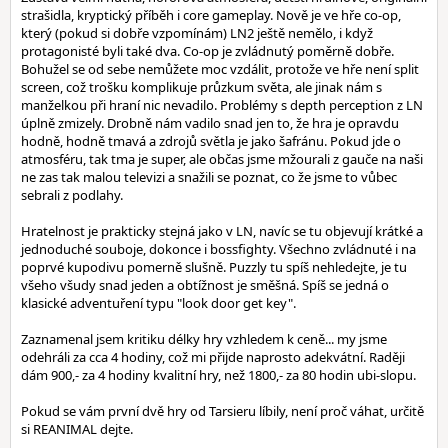
strašidla, kryptický příběh i core gameplay. Nově je ve hře co-op,
který (pokud si dobře vzpomínám) LN2 ještě nemělo, i když
protagonisté byli také dva. Co-op je zvládnutý poměrně dobře.
Bohužel se od sebe nemůžete moc vzdálit, protože ve hře není split
screen, což trošku komplikuje průzkum světa, ale jinak nám s
manželkou při hraní nic nevadilo. Problémy s depth perception z LN
úplně zmizely. Drobně nám vadilo snad jen to, že hra je opravdu
hodně, hodně tmavá a zdrojů světla je jako šafránu. Pokud jde o
atmosféru, tak tma je super, ale občas jsme mžourali z gauče na naši
ne zas tak malou televizi a snažili se poznat, co že jsme to vůbec
sebrali z podlahy.
Hratelnost je prakticky stejná jako v LN, navíc se tu objevují krátké a
jednoduché souboje, dokonce i bossfighty. Všechno zvládnuté i na
poprvé kupodivu pomerně slušně. Puzzly tu spíš nehledejte, je tu
všeho všudy snad jeden a obtížnost je směšná. Spíš se jedná o
klasické adventuření typu "look door get key".
Zaznamenal jsem kritiku délky hry vzhledem k ceně... my jsme
odehráli za cca 4 hodiny, což mi přijde naprosto adekvátní. Raději
dám 900,- za 4 hodiny kvalitní hry, než 1800,- za 80 hodin ubi-slopu.
Pokud se vám první dvě hry od Tarsieru líbily, není proč váhat, určitě
si REANIMAL dejte.