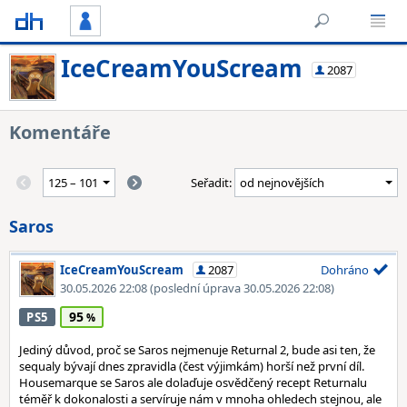
IceCreamYouScream
2087
Komentáře
Seřadit:
Saros
IceCreamYouScream
2087
Dohráno
30.05.2026 22:08
(poslední úprava 30.05.2026 22:08)
95
PS5
Jediný důvod, proč se Saros nejmenuje Returnal 2, bude asi ten, že
sequaly bývají dnes zpravidla (čest výjimkám) horší než první díl.
Housemarque se Saros ale dolaďuje osvědčený recept Returnalu
téměř k dokonalosti a servíruje nám v mnoha ohledech stejnou, ale