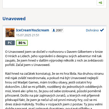
+6
Unavowed
IceCreamYouScream
2087
Dohráno
15.07.2025 21:51
80
PC
O Unavowed jsem se dočetl v rozhovoru s Davem Gilbertem v knize
O Hrách a Lidech. Jeho vyprávění o designu svých adventur mě tak
zaujalo, že jsem hned v dalším výprodeji několik z nich ze zvědavosti
pořídil. Začal jsem s Unavowed.
Rád hned na začátek konstatuji, že se mi hra líbila. Na druhou stranu
mě nijak zvlášť neodrovnala, a pokud má být Unavowed nejlepší
hrou od Wadjet Games, mám trošku obavy, jestli ostatní hry
dokončím. Líbil se mi příběh, rozdělený do jednotlivých oddělených
misí, které ale i přes to, že jsou od sebe izolované, působí poměrně
přirozeně. Došlo na pár zajímavých zvratů, u kterých mě příjemně
překvapil fakt, že jsem je nečul už od první minuty hry, což se mi
dnes stává málokdy. Trošku v rozpacích jsem z postav. Ty jsou velmi
dobře napsané, mají zajímavé charaktery, poutavé příběhy a