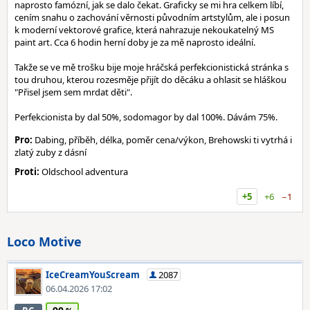
naprosto famózní, jak se dalo čekat. Graficky se mi hra celkem líbí,
cením snahu o zachování věrnosti původním artstylům, ale i posun
k moderní vektorové grafice, která nahrazuje nekoukatelný MS
paint art. Cca 6 hodin herní doby je za mě naprosto ideální.
Takže se ve mě trošku bije moje hráčská perfekcionistická stránka s
tou druhou, kterou rozesměje přijít do děcáku a ohlasit se hláškou
"Přisel jsem sem mrdat děti".
Perfekcionista by dal 50%, sodomagor by dal 100%. Dávám 75%.
Pro:
Dabing, příběh, délka, poměr cena/výkon, Brehowski ti vytrhá i
zlatý zuby z dásní
Proti:
Oldschool adventura
+5
+6
−1
Loco Motive
IceCreamYouScream
2087
06.04.2026 17:02