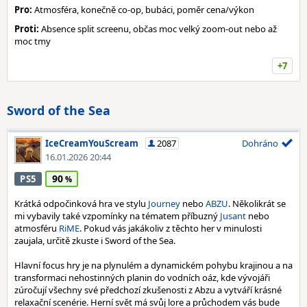
Pro:
Atmosféra, konečně co-op, bubáci, poměr cena/výkon
Proti:
Absence split screenu, občas moc velký zoom-out nebo až
moc tmy
+7
Sword of the Sea
IceCreamYouScream
2087
Dohráno
16.01.2026 20:44
90
PS5
Krátká odpočinková hra ve stylu
Journey
nebo
ABZU
. Několikrát se
mi vybavily také vzpomínky na tématem příbuzný
Jusant
nebo
atmosféru
RiME
. Pokud vás jakákoliv z těchto her v minulosti
zaujala, určitě zkuste i Sword of the Sea.
Hlavní focus hry je na plynulém a dynamickém pohybu krajinou a na
transformaci nehostinných planin do vodních oáz, kde vývojáři
zúročují všechny své předchozí zkušenosti z Abzu a vytváří krásné
relaxační scenérie. Herní svět má svůj lore a průchodem vás bude