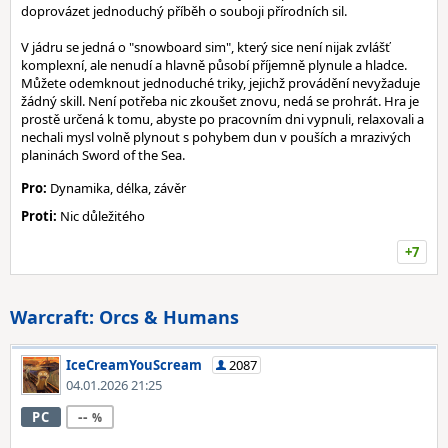
doprovázet jednoduchý příběh o souboji přírodních sil.
V jádru se jedná o "snowboard sim", který sice není nijak zvlášť
komplexní, ale nenudí a hlavně působí příjemně plynule a hladce.
Můžete odemknout jednoduché triky, jejichž provádění nevyžaduje
žádný skill. Není potřeba nic zkoušet znovu, nedá se prohrát. Hra je
prostě určená k tomu, abyste po pracovním dni vypnuli, relaxovali a
nechali mysl volně plynout s pohybem dun v pouších a mrazivých
planinách Sword of the Sea.
Pro:
Dynamika, délka, závěr
Proti:
Nic důležitého
+7
Warcraft: Orcs & Humans
IceCreamYouScream
2087
04.01.2026 21:25
--
PC