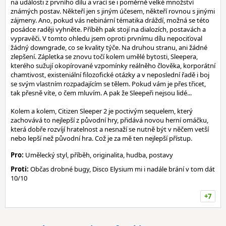
na události z prvního dílu a vrací se i poměrně velké množství
známých postav. Někteří jen s jiným účesem, někteří rovnou s jinými
zájmeny. Ano, pokud vás nebinární tématika dráždí, možná se této
posádce raději vyhněte. Příběh pak stojí na dialozích, postavách a
vypravěči. V tomto ohledu jsem oproti prvnímu dílu nepociťoval
žádný downgrade, co se kvality týče. Na druhou stranu, ani žádné
zlepšení. Zápletka se znovu točí kolem umělé bytosti, Sleepera,
kterého sužují okopírované vzpomínky reálněho člověka, korporátní
chamtivost, existeniální filozofické otázky a v neposlední řadě i boj
se svým vlastním rozpadajícím se tělem. Pokud vám je přes třicet,
tak přesně víte, o čem mluvím. A pak že Sleepeři nejsou lidé...
Kolem a kolem, Citizen Sleeper 2 je poctivým sequelem, který
zachovává to nejlepší z původní hry, přidává novou herní omáčku,
která dobře rozvíjí hratelnost a nesnaží se nutně být v něčem vetší
nebo lepší než původní hra. Což je za mě ten nejlepší přístup.
Pro:
Umělecký styl, příběh, originalita, hudba, postavy
Proti:
Občas drobné bugy, Disco Elysium mi i nadále brání v tom dát
10/10
+7