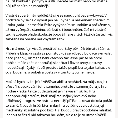
naučit konkrétní pohyby a jestli uberete milimetr nebo milimetr a
půl, už není to nejzásadnější.
Vlastně suverénně nejdůležitější je se naučit uhýbat a vykrývat. V
podstatě by se dalo vyhrát jen na uhýbání a následném speciálním
útoku (rada – bosse fakt řešte vyhýbáním se útokům a počkáním si,
až mu vyčerpáte staminu, párkrát si i bouchněte). Což mi vlastně
takhle zpětně přijde škoda, že bojová hra je v těch těžších částech víc
založená na obraně než chytrém útoku.
Hra má moc fajn vizuál, prostředí sedí taky pěkně k tématu i žánru.
Příběh je klasická cesta za pomstou (dá se vůbec v bojovce vymyslet
něco jiného?), nicméně není všechno tak jasné, jak se na první
pohled může zdát, doporučuji si dočítat i flavor texty. Postavy
nedostávají nějaký hlubší prostor, takže je spíš berte jako kulisu, ale
co si budeme, o příběh a postavy v tomto typu her nejde.
Možná bych uvítal ještě větší variabilitu nepřátel. Na můj vkus je tu
přespříliš opakování toho samého, protože v samém jádru je hra
hodně krátká, takže bude záležet jen na vašem skillu. Hru
nedoporučuji hráčům, kteří mají rádi nějaký levelový nebo
příběhový progress ve hrách a nechtějí příliš opakovat dokola pořád
to samé. Naopak hráči, kteří miluji hru ovládnout a dostat si její
mechaniky absolutně pod kůži, ti si budou pravděpodobně mlaskat.
Jednou za čas si rád takovou hru dám, ale o to je to utrpení větší,