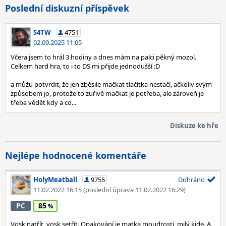
Poslední diskuzní příspěvek
S4TW
4751
02.09.2025 11:05
Včera jsem to hrál 3 hodiny a dnes mám na palci pěkný mozol.
Celkem hard hra, to i to DS mi přijde jednodušší :D
a můžu potvrdit, že jen zběsile mačkat tlačítka nestačí, ačkoliv svým
způsobem jo, protože to zuřivě mačkat je potřeba, ale zároveň je
třeba vědět kdy a co...
Diskuze ke hře
Nejlépe hodnocené komentáře
HolyMeatball
9755
Dohráno
11.02.2022 16:15
(poslední úprava 11.02.2022 16:29)
85
PC
Vosk natřít, vosk setřít. Opakování je matka moudrosti, milý kide. A