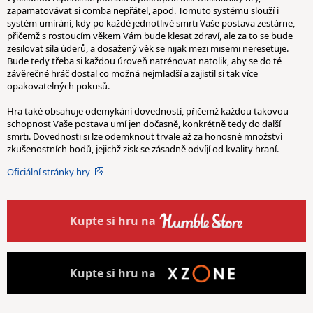
zapamatovávat si comba nepřátel, apod. Tomuto systému slouží i
systém umírání, kdy po každé jednotlivé smrti Vaše postava zestárne,
přičemž s rostoucím věkem Vám bude klesat zdraví, ale za to se bude
zesilovat síla úderů, a dosažený věk se nijak mezi misemi neresetuje.
Bude tedy třeba si každou úroveň natrénovat natolik, aby se do té
závěrečné hráč dostal co možná nejmladší a zajistil si tak více
opakovatelných pokusů.
Hra také obsahuje odemykání dovedností, přičemž každou takovou
schopnost Vaše postava umí jen dočasně, konkrétně tedy do další
smrti. Dovednosti si lze odemknout trvale až za honosné množství
zkušenostních bodů, jejichž zisk se zásadně odvíjí od kvality hraní.
Oficiální stránky hry
Kupte
si hru na
Kupte
si hru na