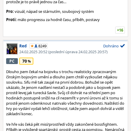
protože je to právě jednou za čas…
Pro:
vizuál, nápad se stárnutím, soubojový systém
Proti:
málo progressu za hodně času, příběh, postavy
+16
Red
8249
Dohráno
24.02.2025 20:52
(poslední úprava 24.02.2025 20:57)
70
PC
Dlouho jsem čekal na bojovku s trochu realisticky zpracovaným
čínským bojovým umění a dlouho jsem chtěl vyzkoušet nějakou
soulovku. Sifu mě tak zaujal na první dobrou. Bohužel se opět
ukázalo, že jenom nadšení nestačí a podobně jako u bojovek jsem
prostě levej jak turecká šavle. Svůj cíl dohrát na střední jsem po
hodinách postupně snížil na cíl nezemřít v první úrovni až k tomu si
prostě jenom odemknout natrvalo všechny dovednosti. Naštěstí do
hry po vydání vydali lehčí obtížnost, takže jsem aspoň dohrál a viděl
základní konec.
Ve hře vás čeká pět misí/prostředí vždy zakončené bossfightem.
Příběh je vyloženě spartánský, prostě cesta za pomstou. Nenáročná