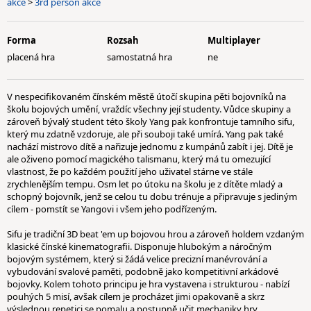
akce
>
3rd person akce
Forma
Rozsah
Multiplayer
placená hra
samostatná hra
ne
V nespecifikovaném čínském městě útočí skupina pěti bojovníků na
školu bojových umění, vraždíc všechny její studenty. Vůdce skupiny a
zároveň bývalý student této školy Yang pak konfrontuje tamního sifu,
který mu zdatně vzdoruje, ale při souboji také umírá. Yang pak také
nachází mistrovo dítě a nařizuje jednomu z kumpánů zabít i jej. Dítě je
ale oživeno pomocí magického talismanu, který má tu omezující
vlastnost, že po každém použití jeho uživatel stárne ve stále
zrychlenějším tempu. Osm let po útoku na školu je z dítěte mladý a
schopný bojovník, jenž se celou tu dobu trénuje a připravuje s jediným
cílem - pomstít se Yangovi i všem jeho podřízeným.
Sifu je tradiční 3D beat 'em up bojovou hrou a zároveň holdem vzdaným
klasické čínské kinematografii. Disponuje hlubokým a náročným
bojovým systémem, který si žádá velice precizní manévrování a
vybudování svalové paměti, podobně jako kompetitivní arkádové
bojovky. Kolem tohoto principu je hra vystavena i strukturou - nabízí
pouhých 5 misí, avšak cílem je procházet jimi opakovaně a skrz
výslednou repetici se pomalu a postupně učit mechaniky hry,