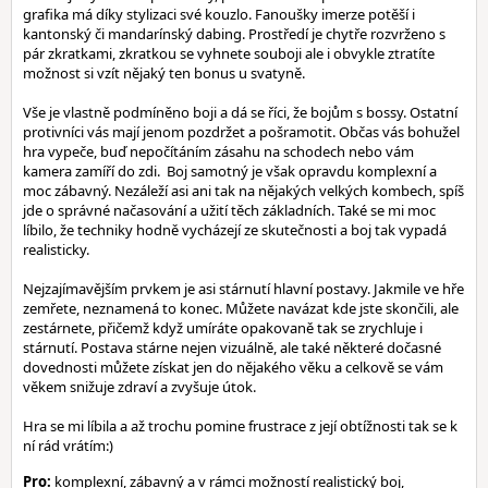
grafika má díky stylizaci své kouzlo. Fanoušky imerze potěší i
kantonský či mandarínský dabing. Prostředí je chytře rozvrženo s
pár zkratkami, zkratkou se vyhnete souboji ale i obvykle ztratíte
možnost si vzít nějaký ten bonus u svatyně.
Vše je vlastně podmíněno boji a dá se říci, že bojům s bossy. Ostatní
protivníci vás mají jenom pozdržet a pošramotit. Občas vás bohužel
hra vypeče, buď nepočítáním zásahu na schodech nebo vám
kamera zamíří do zdi. Boj samotný je však opravdu komplexní a
moc zábavný. Nezáleží asi ani tak na nějakých velkých kombech, spíš
jde o správné načasování a užití těch základních. Také se mi moc
líbilo, že techniky hodně vycházejí ze skutečnosti a boj tak vypadá
realisticky.
Nejzajímavějším prvkem je asi stárnutí hlavní postavy. Jakmile ve hře
zemřete, neznamená to konec. Můžete navázat kde jste skončili, ale
zestárnete, přičemž když umíráte opakovaně tak se zrychluje i
stárnutí. Postava stárne nejen vizuálně, ale také některé dočasné
dovednosti můžete získat jen do nějakého věku a celkově se vám
věkem snižuje zdraví a zvyšuje útok.
Hra se mi líbila a až trochu pomine frustrace z její obtížnosti tak se k
ní rád vrátím:)
Pro:
komplexní, zábavný a v rámci možností realistický boj,