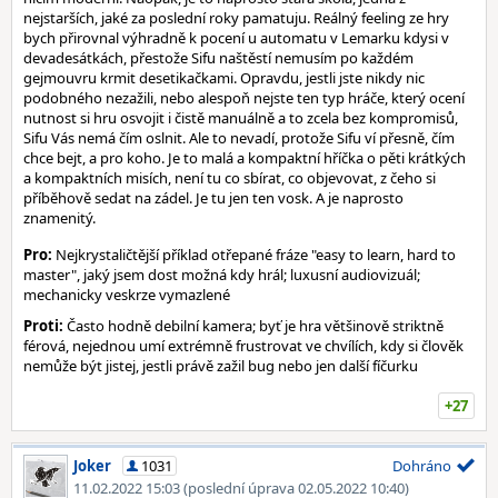
nejstarších, jaké za poslední roky pamatuju. Reálný feeling ze hry
bych přirovnal výhradně k pocení u automatu v Lemarku kdysi v
devadesátkách, přestože Sifu naštěstí nemusím po každém
gejmouvru krmit desetikačkami. Opravdu, jestli jste nikdy nic
podobného nezažili, nebo alespoň nejste ten typ hráče, který ocení
nutnost si hru osvojit i čistě manuálně a to zcela bez kompromisů,
Sifu Vás nemá čím oslnit. Ale to nevadí, protože Sifu ví přesně, čím
chce bejt, a pro koho. Je to malá a kompaktní hříčka o pěti krátkých
a kompaktních misích, není tu co sbírat, co objevovat, z čeho si
příběhově sedat na zádel. Je tu jen ten vosk. A je naprosto
znamenitý.
Pro:
Nejkrystaličtější příklad otřepané fráze "easy to learn, hard to
master", jaký jsem dost možná kdy hrál; luxusní audiovizuál;
mechanicky veskrze vymazlené
Proti:
Často hodně debilní kamera; byť je hra většinově striktně
férová, nejednou umí extrémně frustrovat ve chvílích, kdy si člověk
nemůže být jistej, jestli právě zažil bug nebo jen další fíčurku
+27
Joker
1031
Dohráno
11.02.2022 15:03
(poslední úprava 02.05.2022 10:40)