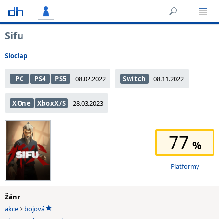
Sifu
Sloclap
PC
PS4
PS5
08.02.2022
Switch
08.11.2022
XOne
XboxX/S
28.03.2023
77
Platformy
Žánr
akce
>
bojová