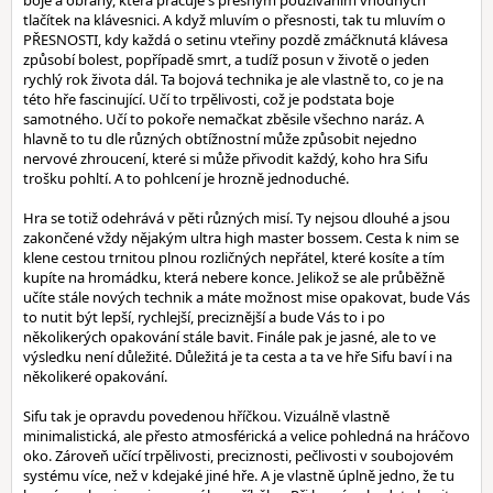
boje a obrany, která pracuje s přesným používáním vhodných
tlačítek na klávesnici. A když mluvím o přesnosti, tak tu mluvím o
PŘESNOSTI, kdy každá o setinu vteřiny pozdě zmáčknutá klávesa
způsobí bolest, popřípadě smrt, a tudíž posun v životě o jeden
rychlý rok života dál. Ta bojová technika je ale vlastně to, co je na
této hře fascinující. Učí to trpělivosti, což je podstata boje
samotného. Učí to pokoře nemačkat zběsile všechno naráz. A
hlavně to tu dle různých obtížnostní může způsobit nejedno
nervové zhroucení, které si může přivodit každý, koho hra Sifu
trošku pohltí. A to pohlcení je hrozně jednoduché.
Hra se totiž odehrává v pěti různých misí. Ty nejsou dlouhé a jsou
zakončené vždy nějakým ultra high master bossem. Cesta k nim se
klene cestou trnitou plnou rozličných nepřátel, které kosíte a tím
kupíte na hromádku, která nebere konce. Jelikož se ale průběžně
učíte stále nových technik a máte možnost mise opakovat, bude Vás
to nutit být lepší, rychlejší, preciznější a bude Vás to i po
několikerých opakování stále bavit. Finále pak je jasné, ale to ve
výsledku není důležité. Důležitá je ta cesta a ta ve hře Sifu baví i na
několikeré opakování.
Sifu tak je opravdu povedenou hříčkou. Vizuálně vlastně
minimalistická, ale přesto atmosférická a velice pohledná na hráčovo
oko. Zároveň učící trpělivosti, preciznosti, pečlivosti v soubojovém
systému více, než v kdejaké jiné hře. A je vlastně úplně jedno, že tu