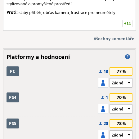
stylizované a promyšlené prostředí
Proti:
slabý příběh, občas kamera, frustrace pro neumětely
+14
Všechny komentáře
Platformy a hodnocení
77
PC
18
70
PS4
1
78
PS5
20