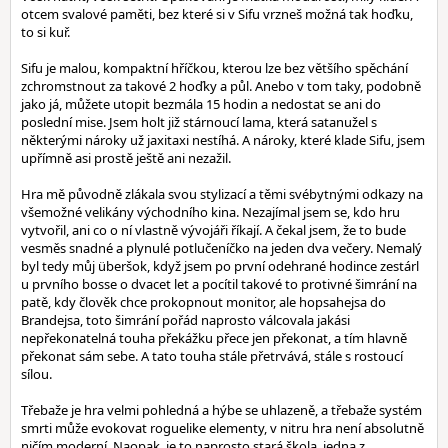
otcem svalové paměti, bez které si v Sifu vrzneš možná tak hoďku,
to si kuř.
Sifu je malou, kompaktní hříčkou, kterou lze bez většího spěchání
zchromstnout za takové 2 hoďky a půl. Anebo v tom taky, podobně
jako já, můžete utopit bezmála 15 hodin a nedostat se ani do
poslední mise. Jsem holt již stárnoucí lama, která satanužel s
některými nároky už jaxitaxi nestíhá. A nároky, které klade Sifu, jsem
upřímně asi prostě ještě ani nezažil.
Hra mě původně zlákala svou stylizací a těmi svébytnými odkazy na
všemožné velikány východního kina. Nezajímal jsem se, kdo hru
vytvořil, ani co o ní vlastně vývojáři říkají. A čekal jsem, že to bude
vesměs snadné a plynulé potlučeníčko na jeden dva večery. Nemalý
byl tedy můj überšok, když jsem po první odehrané hodince zestárl
u prvního bosse o dvacet let a pocítil takové to protivné šimrání na
patě, kdy člověk chce prokopnout monitor, ale hopsahejsa do
Brandejsa, toto šimrání pořád naprosto válcovala jakási
nepřekonatelná touha překážku přece jen překonat, a tím hlavně
překonat sám sebe. A tato touha stále přetrvává, stále s rostoucí
sílou.
Třebaže je hra velmi pohledná a hýbe se uhlazeně, a třebaže systém
smrti může evokovat roguelike elementy, v nitru hra není absolutně
ničím moderní. Naopak, je to naprosto stará škola, jedna z