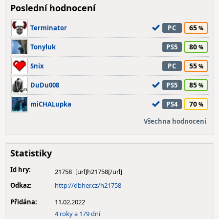
Poslední hodnocení
65
Terminator
PC
80
Tonyluk
PS5
55
Snix
PC
85
DuDu008
PS5
70
miCHALupka
PS4
Všechna hodnocení
Statistiky
Id hry:
21758
Odkaz:
http://dbher.cz/h21758
Přidána:
11.02.2022
4 roky a 179 dní