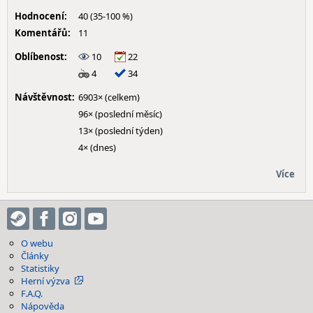
Hodnocení:
40 (35-100 %)
Komentářů:
11
Oblíbenost:
10
22
4
34
Návštěvnost:
6903× (celkem)
96× (poslední měsíc)
13× (poslední týden)
4× (dnes)
Více
O webu
Články
Statistiky
Herní výzva
F.A.Q.
Nápověda