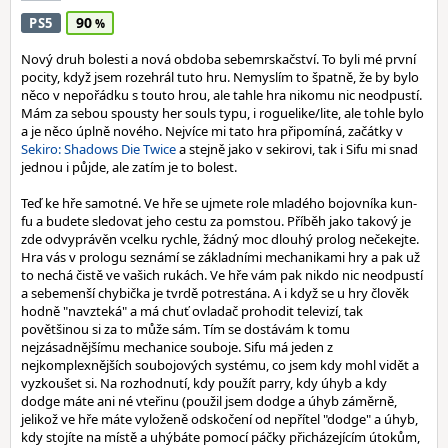
90
PS5
Nový druh bolesti a nová obdoba sebemrskačství. To byli mé první
pocity, když jsem rozehrál tuto hru. Nemyslím to špatně, že by bylo
něco v nepořádku s touto hrou, ale tahle hra nikomu nic neodpustí.
Mám za sebou spousty her souls typu, i roguelike/lite, ale tohle bylo
a je něco úplně nového. Nejvíce mi tato hra připomíná, začátky v
Sekiro: Shadows Die Twice
a stejně jako v sekirovi, tak i Sifu mi snad
jednou i půjde, ale zatím je to bolest.
Teď ke hře samotné. Ve hře se ujmete role mladého bojovníka kun-
fu a budete sledovat jeho cestu za pomstou. Příběh jako takový je
zde odvyprávěn vcelku rychle, žádný moc dlouhý prolog nečekejte.
Hra vás v prologu seznámí se základními mechanikami hry a pak už
to nechá čistě ve vašich rukách. Ve hře vám pak nikdo nic neodpustí
a sebemenší chybička je tvrdě potrestána. A i když se u hry člověk
hodně "navzteká" a má chuť ovladač prohodit televizí, tak
povětšinou si za to může sám. Tím se dostávám k tomu
nejzásadnějšímu mechanice souboje. Sifu má jeden z
nejkomplexnějších soubojových systému, co jsem kdy mohl vidět a
vyzkoušet si. Na rozhodnutí, kdy použít parry, kdy úhyb a kdy
dodge máte ani né vteřinu (použil jsem dodge a úhyb záměrně,
jelikož ve hře máte vyloženě odskočení od nepřítel "dodge" a úhyb,
kdy stojíte na místě a uhýbáte pomocí páčky přicházejícím útokům,