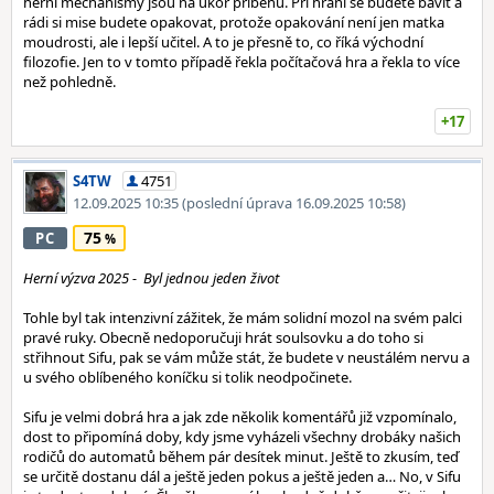
herní mechanismy jsou na úkor příběhu. Při hraní se budete bavit a
rádi si mise budete opakovat, protože opakování není jen matka
moudrosti, ale i lepší učitel. A to je přesně to, co říká východní
filozofie. Jen to v tomto případě řekla počítačová hra a řekla to více
než pohledně.
+17
S4TW
4751
12.09.2025 10:35
(poslední úprava 16.09.2025 10:58)
75
PC
Herní výzva 2025 - Byl jednou jeden život
Tohle byl tak intenzivní zážitek, že mám solidní mozol na svém palci
pravé ruky. Obecně nedoporučuji hrát soulsovku a do toho si
střihnout Sifu, pak se vám může stát, že budete v neustálém nervu a
u svého oblíbeného koníčku si tolik neodpočinete.
Sifu je velmi dobrá hra a jak zde několik komentářů již vzpomínalo,
dost to připomíná doby, kdy jsme vyházeli všechny drobáky našich
rodičů do automatů během pár desítek minut. Ještě to zkusím, teď
se určitě dostanu dál a ještě jeden pokus a ještě jeden a… No, v Sifu