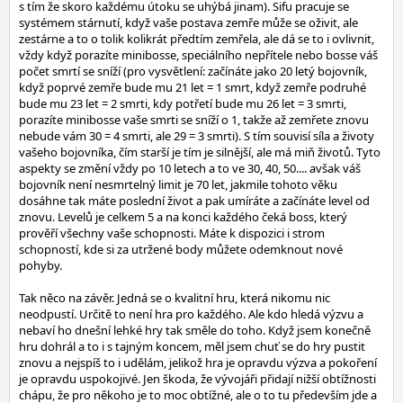
s tím že skoro každému útoku se uhýbá jinam). Sifu pracuje se
systémem stárnutí, když vaše postava zemře může se oživit, ale
zestárne a to o tolik kolikrát předtím zemřela, ale dá se to i ovlivnit,
vždy když porazíte minibosse, speciálního nepřítele nebo bosse váš
počet smrtí se sníží (pro vysvětlení: začínáte jako 20 letý bojovník,
když poprvé zemře bude mu 21 let = 1 smrt, když zemře podruhé
bude mu 23 let = 2 smrti, kdy potřetí bude mu 26 let = 3 smrti,
porazíte minibosse vaše smrti se sníží o 1, takže až zemřete znovu
nebude vám 30 = 4 smrti, ale 29 = 3 smrti). S tím souvisí síla a životy
vašeho bojovníka, čím starší je tím je silnější, ale má miň životů. Tyto
aspekty se změní vždy po 10 letech a to ve 30, 40, 50.... avšak váš
bojovník není nesmrtelný limit je 70 let, jakmile tohoto věku
dosáhne tak máte poslední život a pak umíráte a začínáte level od
znovu. Levelů je celkem 5 a na konci každého čeká boss, který
prověří všechny vaše schopnosti. Máte k dispozici i strom
schopností, kde si za utržené body můžete odemknout nové
pohyby.
Tak něco na závěr. Jedná se o kvalitní hru, která nikomu nic
neodpustí. Určitě to není hra pro každého. Ale kdo hledá výzvu a
nebaví ho dnešní lehké hry tak směle do toho. Když jsem konečně
hru dohrál a to i s tajným koncem, měl jsem chuť se do hry pustit
znovu a nejspíš to i udělám, jelikož hra je opravdu výzva a pokoření
je opravdu uspokojivé. Jen škoda, že vývojáři přidají nižší obtížnosti
chápu, že pro někoho je to moc obtížné, ale o to tu především jde a