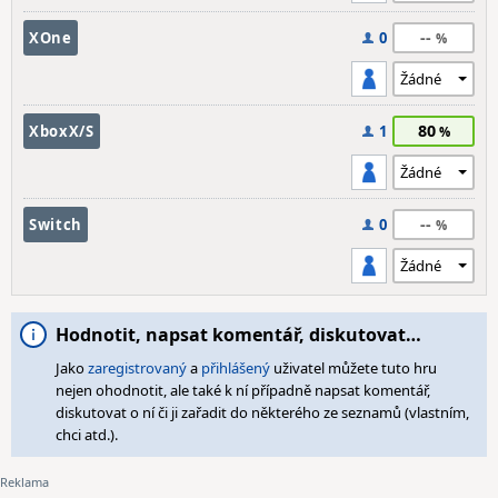
--
XOne
0
80
XboxX/S
1
--
Switch
0
Hodnotit, napsat komentář, diskutovat…
Jako
zaregistrovaný
a
přihlášený
uživatel můžete tuto hru
nejen ohodnotit, ale také k ní případně napsat komentář,
diskutovat o ní či ji zařadit do některého ze seznamů (vlastním,
chci atd.).