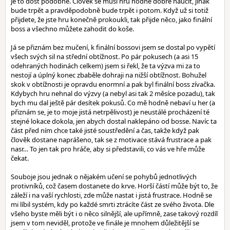
je to dost podobné. Člověk se musí hru hodně dobře naučit, jinak
bude trpět a pravděpodobně bude trpět i potom. Když už si totiž
přijdete, že jste hru konečně prokoukli, tak přijde něco, jako finální
boss a všechno můžete zahodit do koše.
Já se přiznám bez mučení, k finální bossovi jsem se dostal po vypětí
všech svých sil na střední obtížnost. Po pár pokusech (a asi 15
odehraných hodinách celkem) jsem si řekl, že ta výzva mi za to
nestojí a úplný konec zbaběle dohraji na nižší obtížnost. Bohužel
skok v obtížnosti je opravdu enormní a pak byl finální boss zívačka.
Kdybych hru nehnal do výzvy (a nebyl asi tak 2 měsíce pozadu), tak
bych mu dal ještě pár desítek pokusů. Co mě hodně nebaví u her (a
přiznám se, je to moje jistá netrpělivost) je neustálé procházení té
stejné lokace dokola, jen abych dostal naklepáno od bosse. Navíc ta
část před ním chce také jisté soustředění a čas, takže když pak
člověk dostane naprášeno, tak se z motivace stává frustrace a pak
nasr… To jen tak pro hráče, aby si představili, co vás ve hře může
čekat.
Souboje jsou jednak o nějakém učení se pohybů jednotlivých
protivníků, což časem dostanete do krve. Horší částí může být to, že
záleží i na vaší rychlosti, zde může nastat i jistá frustrace. Hodně se
mi líbil systém, kdy po každé smrti ztrácíte část ze svého života. Dle
všeho byste měli být i o něco silnější, ale upřímně, zase takový rozdíl
jsem v tom neviděl, protože ve finále je mnohem důležitější se