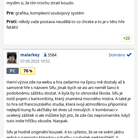
myslím si, že tím trochu ztratí kouzlo.
Pro:
grafika, komplexní soubojový systém
Proti:
někdy vaše postava neudělá to co chcete a to je v této hře
fatální
+23
malarkey
5584
Dohráno
07.05.2025 10:52
70
PC
Herní výzva zde na webu a hra zadarmo na Epicu mě dostaly až k
samotné hře s názvem Sifu. Jinak bych se asi ani neměl šanci k
podobnému zážitku dostat. A byla by to obrovská škoda. Sifu je
totiž pojem z kantonštiny, který znamená mocného mistra. A také je
to hra od francouzského studia, která svojí atmosférou připomíná
nejlepší kung-fu akčňáky let dnes už minulých. V kombinaci v
ucelený zážitek si ale můžete být jisti, že zde čas nepromarníte, když
tuto indie hříčku okusíte. Naopak.
Sifu je hodně originální kousek. A to i přesto, že se ve svém jádru
jedná o naprosto klasickou rubačku z rubaček nejklasičtější. V