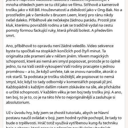
mnoha ohledech jsem se tu cítil jako ve filmu. Střihově a kamerově
trošku jako v Kill Bill. Houževnatostí a zběsilostí jako v Ong-Bak. No a
prostředím jak v čemkoliv s Brucem Leem, který pro ránu nikdy
nešel daleko. Příběhově ale nečekejte žádnou parádu. Prostě jste
kluk, kterému povraždili rodinu a tak se tradičně vydal na cestu
pomsty formou fackující ruky, která přináší bolest. A především
smrt.
Ano, příběhově to opravdu není žádné veledílo. Video sekvence
byste tu spočítali na stopkách končících pod čtyři minut. Ta
originalita zde pramení ale v něčem jiném. Vlivem magických
schopností, které asi nemá ani smysl popisovat, protože je to úplně
jedno, tu na Vaší cestě vykoupení Vaší rodiny pracujete s jednou
proměnou – a to, že když umřete, tak se znovu narodíte, akorát o
rok starší. Ta podstata je trošku složitější, ale popisovat to nemá
smysl, kór, když to tady odborněji v komentářích popsali již jiní.
Každopádně s každým dalším rokem získáváte na síle, ale přicházíte
o určité schopnosti. V každém věku je ten boj tedy trošku jiný. A ano,
ten boj, to je to, co je na této hře to nejoriginálnější a zasluhuje si
absolutorium.
Už v úvodu hry, kdy jsem se zhostil tutorialu, abych se hlavní
postavu naučil ovládat v boji, jsem hodně rychle pochopil, že tady to
bude o trpělivosti. Hráč totiž využívá vytříbenou kung-fu techniku