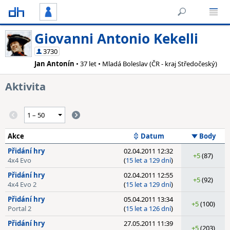
Giovanni Antonio Kekelli
3730
Jan Antonín
• 37 let • Mladá Boleslav (ČR - kraj Středočeský)
Aktivita
Akce
Datum
Body
Přidání hry
02.04.2011 12:32
+5
(87)
4x4 Evo
(
15 let a 129 dní
)
Přidání hry
02.04.2011 12:55
+5
(92)
4x4 Evo 2
(
15 let a 129 dní
)
Přidání hry
05.04.2011 13:34
+5
(100)
Portal 2
(
15 let a 126 dní
)
Přidání hry
27.05.2011 11:39
+5
(203)