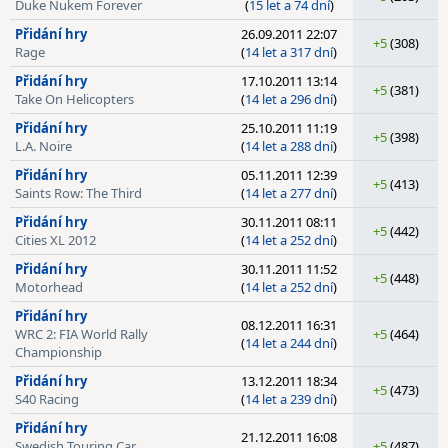
Duke Nukem Forever
(
15 let a 74 dní
)
Přidání hry
26.09.2011 22:07
+5
(308)
Rage
(
14 let a 317 dní
)
Přidání hry
17.10.2011 13:14
+5
(381)
Take On Helicopters
(
14 let a 296 dní
)
Přidání hry
25.10.2011 11:19
+5
(398)
L.A. Noire
(
14 let a 288 dní
)
Přidání hry
05.11.2011 12:39
+5
(413)
Saints Row: The Third
(
14 let a 277 dní
)
Přidání hry
30.11.2011 08:11
+5
(442)
Cities XL 2012
(
14 let a 252 dní
)
Přidání hry
30.11.2011 11:52
+5
(448)
Motorhead
(
14 let a 252 dní
)
Přidání hry
08.12.2011 16:31
WRC 2: FIA World Rally
+5
(464)
(
14 let a 244 dní
)
Championship
Přidání hry
13.12.2011 18:34
+5
(473)
S40 Racing
(
14 let a 239 dní
)
Přidání hry
21.12.2011 16:08
Swedish Touring Car
+5
(487)