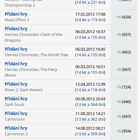
(
14 let a 231 dní
)
Championship 2
Přidání hry
17.02.2012 17:08
+5
(634)
Mass Effect 3
(
14 let a 173 dní
)
Přidání hry
06.03.2012 16:37
Heroes Chronicles: Clash of the
+5
(657)
(
14 let a 155 dní
)
Dragons
Přidání hry
06.03.2012 16:45
+5
(662)
Heroes Chronicles: The World Tree
(
14 let a 155 dní
)
Přidání hry
06.03.2012 16:51
Heroes Chronicles: The Fiery
+5
(667)
(
14 let a 155 dní
)
Moon
Přidání hry
12.04.2012 12:39
+5
(724)
Risen 2: Dark Waters
(
14 let a 118 dní
)
Přidání hry
09.08.2012 20:43
+5
(940)
Dark Souls
(
13 let a 364 dní
)
Přidání hry
11.08.2012 14:21
+5
(947)
Carnivores
(
13 let a 362 dní
)
Přidání hry
14.08.2012 08:21
+5
(954)
Carnivores 2
(
13 let a 359 dní
)