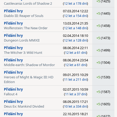
+5
(1425)
Castlevania: Lords of Shadow 2
(
12 let a 178 dní
)
Přidání hry
07.03.2014 12:22
+5
(1445)
Diablo III: Reaper of Souls
(
12 let a 154 dní
)
Přidání hry
13.03.2014 21:35
+5
(1458)
Wolfenstein: The New Order
(
12 let a 148 dní
)
Přidání hry
02.04.2014 18:10
+5
(1473)
Dungeon Lords MMXII
(
12 let a 128 dní
)
Přidání hry
08.06.2014 22:11
+5
(1499)
The Witcher 3: Wild Hunt
(
12 let a 61 dní
)
Přidání hry
08.06.2014 23:54
+5
(1504)
Middle-earth: Shadow of Mordor
(
12 let a 61 dní
)
Přidání hry
09.01.2015 10:29
Heroes of Might & Magic III: HD
+5
(1530)
(
11 let a 211 dní
)
Edition
Přidání hry
02.07.2015 10:59
+5
(1587)
Fallout 4
(
11 let a 37 dní
)
Přidání hry
08.09.2015 17:21
+5
(1605)
Deus Ex: Mankind Divided
(
10 let a 334 dní
)
Přidání hry
22.10.2015 18:21
+5
(1627)