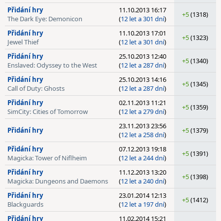
Přidání hry
11.10.2013 16:17
+5
(1318)
The Dark Eye: Demonicon
(
12 let a 301 dní
)
Přidání hry
11.10.2013 17:01
+5
(1323)
Jewel Thief
(
12 let a 301 dní
)
Přidání hry
25.10.2013 12:40
+5
(1340)
Enslaved: Odyssey to the West
(
12 let a 287 dní
)
Přidání hry
25.10.2013 14:16
+5
(1345)
Call of Duty: Ghosts
(
12 let a 287 dní
)
Přidání hry
02.11.2013 11:21
+5
(1359)
SimCity: Cities of Tomorrow
(
12 let a 279 dní
)
23.11.2013 23:56
Přidání hry
+5
(1379)
(
12 let a 258 dní
)
Přidání hry
07.12.2013 19:18
+5
(1391)
Magicka: Tower of Niflheim
(
12 let a 244 dní
)
Přidání hry
11.12.2013 13:20
+5
(1398)
Magicka: Dungeons and Daemons
(
12 let a 240 dní
)
Přidání hry
23.01.2014 12:13
+5
(1412)
Blackguards
(
12 let a 197 dní
)
Přidání hry
11.02.2014 15:21