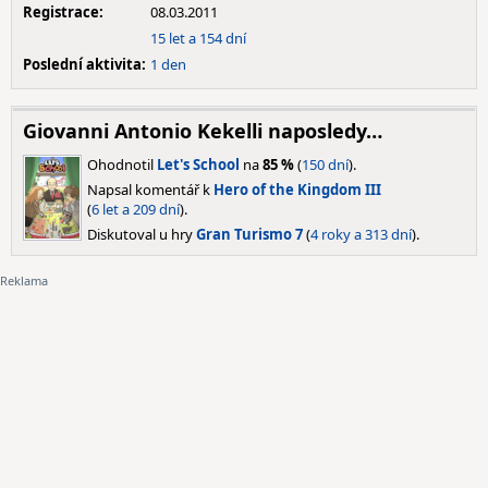
Registrace:
08.03.2011
15 let a 154 dní
Poslední aktivita:
1 den
Giovanni Antonio Kekelli naposledy…
Ohodnotil
Let's School
na
85 %
(
150 dní
).
Napsal komentář k
Hero of the Kingdom III
(
6 let a 209 dní
).
Diskutoval u hry
Gran Turismo 7
(
4 roky a 313 dní
).