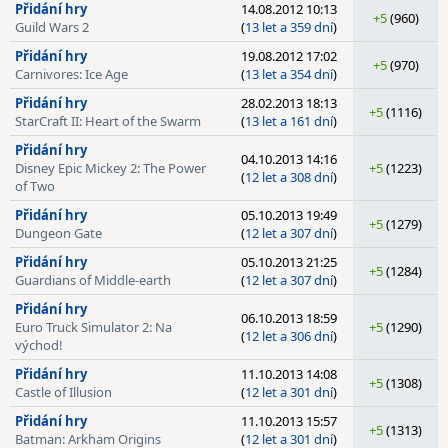
Přidání hry
14.08.2012 10:13
+5
(960)
Guild Wars 2
(
13 let a 359 dní
)
Přidání hry
19.08.2012 17:02
+5
(970)
Carnivores: Ice Age
(
13 let a 354 dní
)
Přidání hry
28.02.2013 18:13
+5
(1116)
StarCraft II: Heart of the Swarm
(
13 let a 161 dní
)
Přidání hry
04.10.2013 14:16
Disney Epic Mickey 2: The Power
+5
(1223)
(
12 let a 308 dní
)
of Two
Přidání hry
05.10.2013 19:49
+5
(1279)
Dungeon Gate
(
12 let a 307 dní
)
Přidání hry
05.10.2013 21:25
+5
(1284)
Guardians of Middle-earth
(
12 let a 307 dní
)
Přidání hry
06.10.2013 18:59
Euro Truck Simulator 2: Na
+5
(1290)
(
12 let a 306 dní
)
východ!
Přidání hry
11.10.2013 14:08
+5
(1308)
Castle of Illusion
(
12 let a 301 dní
)
Přidání hry
11.10.2013 15:57
+5
(1313)
Batman: Arkham Origins
(
12 let a 301 dní
)