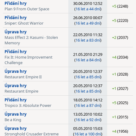
Přidání hry
30.06.2010 12:52
+5
(2248)
Plan 9 From Outer Space
(
16 let a 44 dní
)
Přidání hry
26.06.2010 00:07
+5
(2220)
Sniper: Ghost Warrior
(
16 let a 49 dní
)
Úprava hry
22.05.2010 11:32
Mass Effect 2: Kasumi - Stolen
+2
(2037)
(
16 let a 83 dní
)
Memory
Přidání hry
21.05.2010 21:29
Fix It: Home Improvement
+4
(2034)
(
16 let a 84 dní
)
Challenge
Úprava hry
20.05.2010 12:37
+1
(2028)
Restaurant Empire II
(
16 let a 85 dní
)
Úprava hry
20.05.2010 12:37
+1
(2027)
Restaurant Empire
(
16 let a 85 dní
)
Přidání hry
18.05.2010 14:12
+5
(2025)
Tropico 3: Absolute Power
(
16 let a 87 dní
)
Úprava hry
13.05.2010 10:02
+1
(2015)
Be a King
(
16 let a 92 dní
)
Úprava hry
05.05.2010 15:03
+4
(1956)
Stronghold Crusader Extreme
(
16 let a 100 dní
)