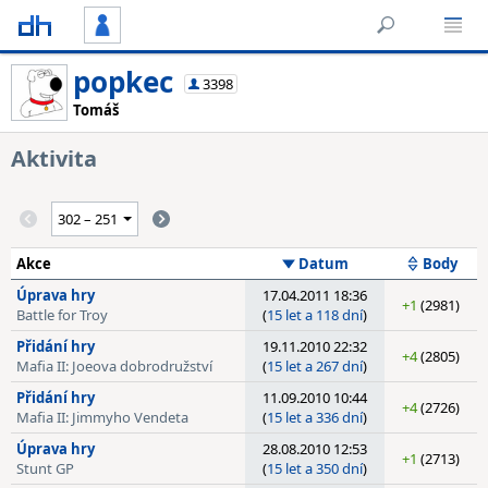
popkec
3398
Tomáš
Aktivita
Akce
Datum
Body
Úprava hry
17.04.2011 18:36
+1
(2981)
Battle for Troy
(
15 let a 118 dní
)
Přidání hry
19.11.2010 22:32
+4
(2805)
Mafia II: Joeova dobrodružství
(
15 let a 267 dní
)
Přidání hry
11.09.2010 10:44
+4
(2726)
Mafia II: Jimmyho Vendeta
(
15 let a 336 dní
)
Úprava hry
28.08.2010 12:53
+1
(2713)
Stunt GP
(
15 let a 350 dní
)