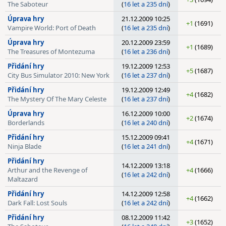
The Saboteur
(
16 let a 235 dní
)
Úprava hry
21.12.2009 10:25
+1
(1691)
Vampire World: Port of Death
(
16 let a 235 dní
)
Úprava hry
20.12.2009 23:59
+1
(1689)
The Treasures of Montezuma
(
16 let a 236 dní
)
Přidání hry
19.12.2009 12:53
+5
(1687)
City Bus Simulator 2010: New York
(
16 let a 237 dní
)
Přidání hry
19.12.2009 12:49
+4
(1682)
The Mystery Of The Mary Celeste
(
16 let a 237 dní
)
Úprava hry
16.12.2009 10:00
+2
(1674)
Borderlands
(
16 let a 240 dní
)
Přidání hry
15.12.2009 09:41
+4
(1671)
Ninja Blade
(
16 let a 241 dní
)
Přidání hry
14.12.2009 13:18
Arthur and the Revenge of
+4
(1666)
(
16 let a 242 dní
)
Maltazard
Přidání hry
14.12.2009 12:58
+4
(1662)
Dark Fall: Lost Souls
(
16 let a 242 dní
)
Přidání hry
08.12.2009 11:42
+3
(1652)