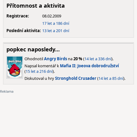
Přítomnost a aktivita
Registrace:
08.02.2009
17 let a 186 dní
Poslední aktivita:
13 let a 201 dní
popkec naposledy…
Ohodnotil
Angry Birds
na
20 %
(
14 let a 336 dní
).
Napsal komentář k
Mafia II: Joeova dobrodružství
(
15 let a 216 dní
).
Diskutoval u hry
Stronghold Crusader
(
14 let a 85 dní
).