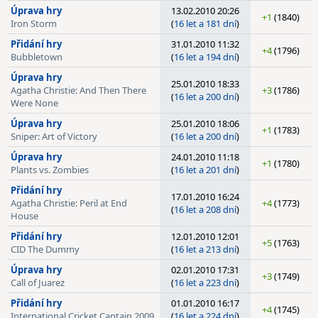
Úprava hry
13.02.2010 20:26
+1
(1840)
Iron Storm
(
16 let a 181 dní
)
Přidání hry
31.01.2010 11:32
+4
(1796)
Bubbletown
(
16 let a 194 dní
)
Úprava hry
25.01.2010 18:33
Agatha Christie: And Then There
+3
(1786)
(
16 let a 200 dní
)
Were None
Úprava hry
25.01.2010 18:06
+1
(1783)
Sniper: Art of Victory
(
16 let a 200 dní
)
Úprava hry
24.01.2010 11:18
+1
(1780)
Plants vs. Zombies
(
16 let a 201 dní
)
Přidání hry
17.01.2010 16:24
Agatha Christie: Peril at End
+4
(1773)
(
16 let a 208 dní
)
House
Přidání hry
12.01.2010 12:01
+5
(1763)
CID The Dummy
(
16 let a 213 dní
)
Úprava hry
02.01.2010 17:31
+3
(1749)
Call of Juarez
(
16 let a 223 dní
)
Přidání hry
01.01.2010 16:17
+4
(1745)
International Cricket Captain 2009
(
16 let a 224 dní
)