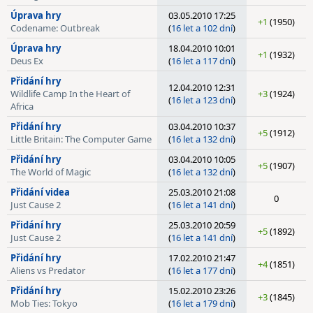
Úprava hry
03.05.2010 17:25
+1
(1950)
Codename: Outbreak
(
16 let a 102 dní
)
Úprava hry
18.04.2010 10:01
+1
(1932)
Deus Ex
(
16 let a 117 dní
)
Přidání hry
12.04.2010 12:31
Wildlife Camp In the Heart of
+3
(1924)
(
16 let a 123 dní
)
Africa
Přidání hry
03.04.2010 10:37
+5
(1912)
Little Britain: The Computer Game
(
16 let a 132 dní
)
Přidání hry
03.04.2010 10:05
+5
(1907)
The World of Magic
(
16 let a 132 dní
)
Přidání videa
25.03.2010 21:08
0
Just Cause 2
(
16 let a 141 dní
)
Přidání hry
25.03.2010 20:59
+5
(1892)
Just Cause 2
(
16 let a 141 dní
)
Přidání hry
17.02.2010 21:47
+4
(1851)
Aliens vs Predator
(
16 let a 177 dní
)
Přidání hry
15.02.2010 23:26
+3
(1845)
Mob Ties: Tokyo
(
16 let a 179 dní
)