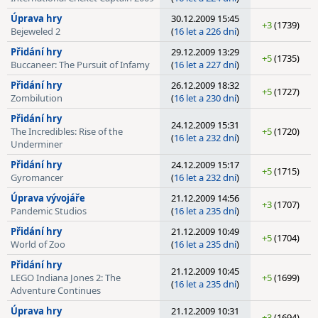
Úprava hry
30.12.2009 15:45
+3
(1739)
Bejeweled 2
(
16 let a 226 dní
)
Přidání hry
29.12.2009 13:29
+5
(1735)
Buccaneer: The Pursuit of Infamy
(
16 let a 227 dní
)
Přidání hry
26.12.2009 18:32
+5
(1727)
Zombilution
(
16 let a 230 dní
)
Přidání hry
24.12.2009 15:31
The Incredibles: Rise of the
+5
(1720)
(
16 let a 232 dní
)
Underminer
Přidání hry
24.12.2009 15:17
+5
(1715)
Gyromancer
(
16 let a 232 dní
)
Úprava vývojáře
21.12.2009 14:56
+3
(1707)
Pandemic Studios
(
16 let a 235 dní
)
Přidání hry
21.12.2009 10:49
+5
(1704)
World of Zoo
(
16 let a 235 dní
)
Přidání hry
21.12.2009 10:45
LEGO Indiana Jones 2: The
+5
(1699)
(
16 let a 235 dní
)
Adventure Continues
Úprava hry
21.12.2009 10:31
+3
(1694)