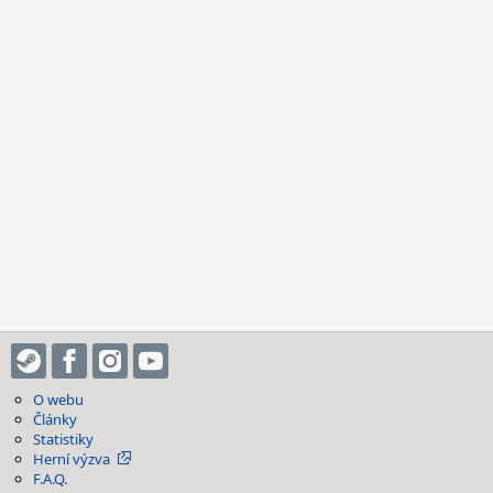
O webu
Články
Statistiky
Herní výzva
F.A.Q.