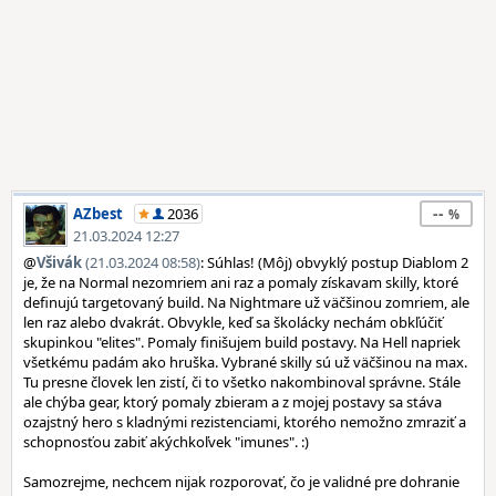
--
AZbest
2036
21.03.2024 12:27
@
Všivák
(21.03.2024 08:58)
: Súhlas! (Môj) obvyklý postup Diablom 2
je, že na Normal nezomriem ani raz a pomaly získavam skilly, ktoré
definujú targetovaný build. Na Nightmare už väčšinou zomriem, ale
len raz alebo dvakrát. Obvykle, keď sa školácky nechám obkľúčiť
skupinkou "elites". Pomaly finišujem build postavy. Na Hell napriek
všetkému padám ako hruška. Vybrané skilly sú už väčšinou na max.
Tu presne človek len zistí, či to všetko nakombinoval správne. Stále
ale chýba gear, ktorý pomaly zbieram a z mojej postavy sa stáva
ozajstný hero s kladnými rezistenciami, ktorého nemožno zmraziť a
schopnosťou zabiť akýchkoľvek "imunes". :)
Samozrejme, nechcem nijak rozporovať, čo je validné pre dohranie