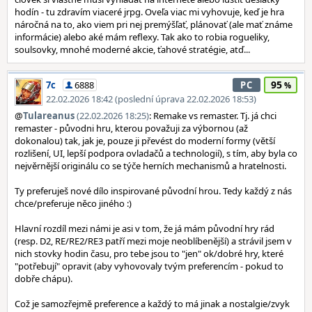
hodín - tu zdravím viaceré jrpg. Oveľa viac mi vyhovuje, keď je hra
náročná na to, ako viem pri nej premýšľať, plánovať (ale mať známe
informácie) alebo aké mám reflexy. Tak ako to robia rogueliky,
soulsovky, mnohé moderné akcie, ťahové stratégie, atď...
95
7c
6888
PC
22.02.2026 18:42 (poslední úprava 22.02.2026 18:53)
@
Tulareanus
(22.02.2026 18:25)
: Remake vs remaster. Tj. já chci
remaster - původni hru, kterou považuji za výbornou (až
dokonalou) tak, jak je, pouze ji převést do moderní formy (větší
rozlišení, UI, lepší podpora ovladačů a technologií), s tím, aby byla co
nejvěrnější originálu co se týče herních mechanismů a hratelnosti.
Ty preferuješ nové dílo inspirované původní hrou. Tedy každý z nás
chce/preferuje něco jiného :)
Hlavní rozdíl mezi námi je asi v tom, že já mám původní hry rád
(resp. D2, RE/RE2/RE3 patří mezi moje neoblíbenější) a strávil jsem v
nich stovky hodin času, pro tebe jsou to "jen" ok/dobré hry, které
"potřebují" opravit (aby vyhovovaly tvým preferencím - pokud to
dobře chápu).
Což je samozřejmě preference a každý to má jinak a nostalgie/zvyk