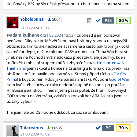
zlepšováky. Kéž by šlo nějak přesunout tu battlenet licenci na steam.
Yokolobuna
5064
80
PS5
21.03.2024 13:12
@
adam.kulhanek
(21.03.2024 12:52)
: Cuphead jsem pořizoval
nedávno. Díky za tip. Mě většinou baví hrát hry rovnou na nejvyšší
obtížnosti. Tím tu ale nechci dělat ramena a často pak trpím jak čokl
(za mě furt lepsi, než to mít moc EASY a nudit se). Třeba Witchera si
jinak než na Pochod smrti nedokážu představit, ale jsou hry, kde si
to člověk tímhle přístupem může i zbytečně kazit.
Uncharted 4: A
Thief's End
jsem skočil u konce na Crushing a loni na o stupínek nižší
obtížnost mě to bavilo podstatně víc. Stejný případ třeba s
Far Cry:
Primal
(i když to není kdovíjaká paráda ani tak). Původní
God of War
jsem kvůli téhle úchylce taky nedohrál (úplně na konci po porážce
Hl. Bosse jsem skočil… nedal jsem pasáž poté). Ze hraní libovolných
COD rovnou na Veterána, zvlášť na konzoli bez AIM Assistu jsem se
už taky vyléčil :).
Tim jsem ale od D2 hodně odskočil, za což se omlouvám.
70
Tulareanus
11635
PC
21.03.2024 13:02