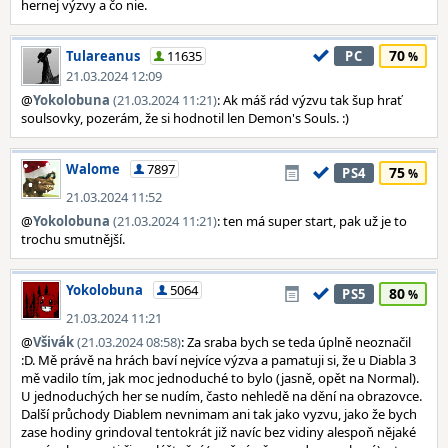
hernej výzvy a čo nie.
70
Tulareanus
11635
PC
21.03.2024 12:09
@
Yokolobuna
(21.03.2024 11:21)
: Ak máš rád výzvu tak šup hrať
soulsovky, pozerám, že si hodnotil len Demon's Souls. :)
Walome
7897
75
PS4
21.03.2024 11:52
@
Yokolobuna
(21.03.2024 11:21)
: ten má super start, pak už je to
trochu smutnější.
Yokolobuna
5064
80
PS5
21.03.2024 11:21
@
Všivák
(21.03.2024 08:58)
: Za sraba bych se teda úplně neoznačil
:D. Mě právě na hrách baví nejvíce výzva a pamatuji si, že u Diabla 3
mě vadilo tím, jak moc jednoduché to bylo (jasně, opět na Normal).
U jednoduchých her se nudím, často nehledě na dění na obrazovce.
Další průchody Diablem nevnimam ani tak jako vyzvu, jako že bych
zase hodiny grindoval tentokrát již navíc bez vidiny alespoň nějaké