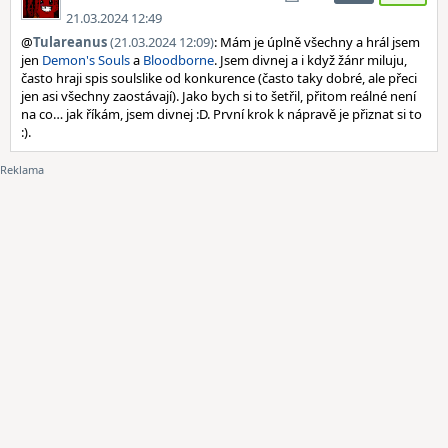
21.03.2024 12:49
@
Tulareanus
(21.03.2024 12:09)
: Mám je úplně všechny a hrál jsem
jen
Demon's Souls
a
Bloodborne
. Jsem divnej a i když žánr miluju,
často hraji spis soulslike od konkurence (často taky dobré, ale přeci
jen asi všechny zaostávají). Jako bych si to šetřil, přitom reálné není
na co… jak říkám, jsem divnej :D. První krok k nápravě je přiznat si to
:).