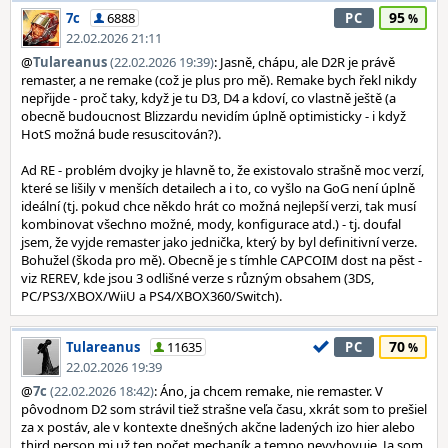
95
7c
6888
PC
22.02.2026 21:11
@
Tulareanus
(22.02.2026 19:39)
: Jasně, chápu, ale D2R je právě
remaster, a ne remake (což je plus pro mě). Remake bych řekl nikdy
nepřijde - proč taky, když je tu D3, D4 a kdoví, co vlastně ještě (a
obecně budoucnost Blizzardu nevidím úplně optimisticky - i když
HotS možná bude resuscitován?).
Ad RE - problém dvojky je hlavně to, že existovalo strašně moc verzí,
které se lišily v menších detailech a i to, co vyšlo na GoG není úplně
ideální (tj. pokud chce někdo hrát co možná nejlepší verzi, tak musí
kombinovat všechno možné, mody, konfigurace atd.) - tj. doufal
jsem, že vyjde remaster jako jednička, který by byl definitivní verze.
Bohužel (škoda pro mě). Obecně je s tímhle CAPCOIM dost na pěst -
viz REREV, kde jsou 3 odlišné verze s různým obsahem (3DS,
PC/PS3/XBOX/WiiU a PS4/XBOX360/Switch).
70
Tulareanus
11635
PC
22.02.2026 19:39
@
7c
(22.02.2026 18:42)
: Áno, ja chcem remake, nie remaster. V
pôvodnom D2 som strávil tiež strašne veľa času, xkrát som to prešiel
za x postáv, ale v kontexte dnešných akčne ladených izo hier alebo
third person mi už ten počet mechaník a tempo nevyhovuje. Ja som