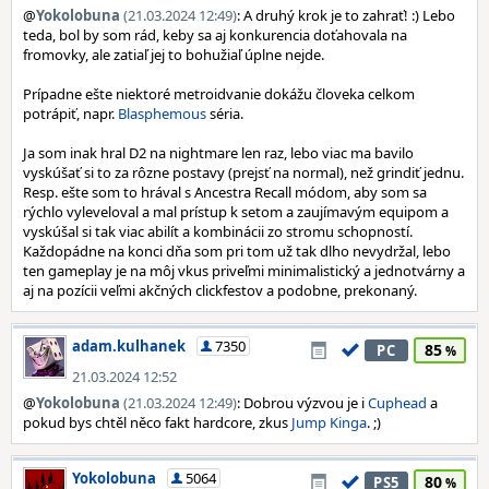
@
Yokolobuna
(21.03.2024 12:49)
: A druhý krok je to zahrať! :) Lebo
teda, bol by som rád, keby sa aj konkurencia doťahovala na
fromovky, ale zatiaľ jej to bohužiaľ úplne nejde.
Prípadne ešte niektoré metroidvanie dokážu človeka celkom
potrápiť, napr.
Blasphemous
séria.
Ja som inak hral D2 na nightmare len raz, lebo viac ma bavilo
vyskúšať si to za rôzne postavy (prejsť na normal), než grindiť jednu.
Resp. ešte som to hrával s Ancestra Recall módom, aby som sa
rýchlo vyleveloval a mal prístup k setom a zaujímavým equipom a
vyskúšal si tak viac abilít a kombinácii zo stromu schopností.
Každopádne na konci dňa som pri tom už tak dlho nevydržal, lebo
ten gameplay je na môj vkus priveľmi minimalistický a jednotvárny a
aj na pozícii veľmi akčných clickfestov a podobne, prekonaný.
adam.kulhanek
7350
85
PC
21.03.2024 12:52
@
Yokolobuna
(21.03.2024 12:49)
: Dobrou výzvou je i
Cuphead
a
pokud bys chtěl něco fakt hardcore, zkus
Jump Kinga
. ;)
Yokolobuna
5064
80
PS5