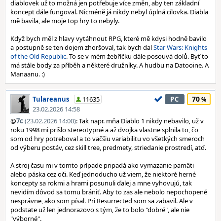
diablovek už to možná jen potřebuje více změn, aby ten základní
koncept dále fungoval. Nicméně já nikdy nebyl úplná cílovka. Diabla
mě bavila, ale moje top hry to nebyly.
Když bych měl z hlavy vytáhnout RPG, které mě kdysi hodně bavilo
a postupně se ten dojem zhoršoval, tak bych dal
Star Wars: Knights
of the Old Republic
. To se v mém žebříčku dále posouvá dolů. Byť to
má stále body za příběh a některé družníky. A hudbu na Datooine. A
Manaanu. :)
70
Tulareanus
11635
PC
23.02.2026 14:58
@
7c
(23.02.2026 14:00)
: Tak napr. mňa Diablo 1 nikdy nebavilo, už v
roku 1998 mi prišlo stereotypné a až dvojka vlastne splnila to, čo
som od hry potreboval a to väčšiu variabilitu vo všetkých smeroch
od výberu postáv, cez skill tree, predmety, striedanie prostredí, atď.
A stroj času mi v tomto prípade pripadá ako vymazanie pamäti
alebo páska cez oči. Keď jednoducho už viem, že niektoré herné
koncepty sa rokmi a hrami posunuli ďalej a mne vyhovujú, tak
nevidím dôvod sa tomu brániť. Aby to zas ale nebolo nepochopené
nesprávne, ako som písal. Pri Resurrected som sa zabavil. Ale v
podstate už len jednorazovo s tým, že to bolo "dobré", ale nie
"výborné".