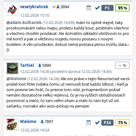
veselykralicek
3994
95
PC
12.02.2026 15:10
@
adam.kulhanek
(12.02.2026 14:09)
: mám to úplně stejně, taky
prozkoumávám celou mapu, prolezu každý kout, posbírám všechno
a všechno chodím prodávat. Ale dohrátím základní obtížnosti to pro
mě končí a pak si většinou rozjedu novou postavu s novým
buildem. A věci prodávám, dokud nemá postava plnou truhlu zlata.:-
D
--
Tarhiel
5999
12.02.2026 14:26 (poslední úprava 12.02.2026 14:45)
@
Walome
(12.02.2026 14:24)
: Ale oni práve v tejto Resurrected verzii
pridali loot fitler (vďaka čomu už nemusíš brať každú blbosť, i keď ja
som presne ten hráč, čo presne toto robí, prinajmenšom pokiaľ
nemám dostatočne veľkú rezervu), čo je na vyšších obťiažnostiach
povinnosť a niečo, čo tam veľmi vítam a malo to tam byť už od
začiatku, rovnako ako auto-pickup na peniaze
Walome
7897
75
PS4
12.02.2026 14:24