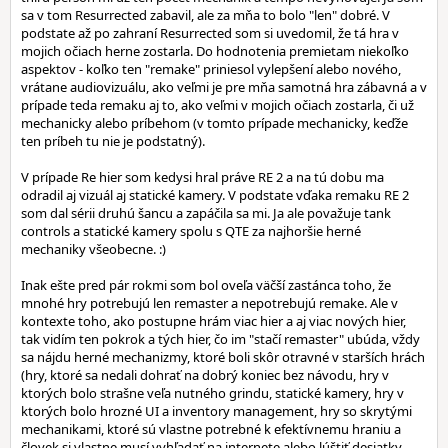
sa v tom Resurrected zabavil, ale za mňa to bolo "len" dobré. V
podstate až po zahraní Resurrected som si uvedomil, že tá hra v
mojich očiach herne zostarla. Do hodnotenia premietam niekoľko
aspektov - koľko ten "remake" priniesol vylepšení alebo nového,
vrátane audiovizuálu, ako veľmi je pre mňa samotná hra zábavná a v
prípade teda remaku aj to, ako veľmi v mojich očiach zostarla, či už
mechanicky alebo príbehom (v tomto prípade mechanicky, keďže
ten príbeh tu nie je podstatný).
V prípade Re hier som kedysi hral práve RE 2 a na tú dobu ma
odradil aj vizuál aj statické kamery. V podstate vďaka remaku RE 2
som dal sérii druhú šancu a zapáčila sa mi. Ja ale považuje tank
controls a statické kamery spolu s QTE za najhoršie herné
mechaniky všeobecne. :)
Inak ešte pred pár rokmi som bol oveľa väčší zastánca toho, že
mnohé hry potrebujú len remaster a nepotrebujú remake. Ale v
kontexte toho, ako postupne hrám viac hier a aj viac nových hier,
tak vidím ten pokrok a tých hier, čo im "stačí remaster" ubúda, vždy
sa nájdu herné mechanizmy, ktoré boli skôr otravné v starších hrách
(hry, ktoré sa nedali dohrať na dobrý koniec bez návodu, hry v
ktorých bolo strašne veľa nutného grindu, statické kamery, hry v
ktorých bolo hrozné UI a inventory management, hry so skrytými
mechanikami, ktoré sú vlastne potrebné k efektívnemu hraniu a
človek si vlastne musí vyhľadať na internete alebo lúštiť desiatky