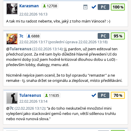
Karasman
12708
100
PC
22.02.2026 16:13
A tak mi tu radost neberte, víte, jaký z toho mám Vánoce? :-)
95
7c
6888
PC
22.02.2026 13:17 (poslední úprava 22.02.2026 13:18)
@
Tulareanus
(22.02.2026 13:14)
: Jj, pardon, už jsem editoval ten
předchozí post. Za mě tam bylo důležité hlavně převedení UI do
moderní doby (což jsem hodně kritizoval dlouhou dobu u LoD) -
především lobby, dialogy, menu atd.
Nicméně nejvíce jsem ocenil, že to byl opravdu "remaster" a ne
remake - tj. snaha držet se originálu a zlepšovat, místo předělávání.
70
Tulareanus
11635
PC
22.02.2026 13:14
@
7c
(22.02.2026 13:12)
: "a do toho neskutečné množství mini
vylepšení jako stackování gemů nebo run, větší sdílenou truhlu
nebo nová runová slova."