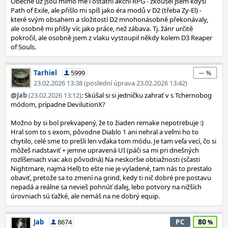
Obecně už jsou mimo mě i ostatní akční RPG - zkoušel jsem kdysi
Path of Exile, ale přišlo mi spíš jako éra modů v D2 (třeba Zy-El) -
které svým obsahem a složitostí D2 mnohonásobně překonávaly,
ale osobně mi přišly víc jako práce, než zábava. Tj. žánr určitě
pokročil, ale osobně jsem z vlaku vystoupil někdy kolem D3 Reaper
of Souls.
--
Tarhiel
5999
23.02.2026 13:38 (poslední úprava 23.02.2026 13:42)
@
Jab
(23.02.2026 13:12)
: Skúšal si si jedničku zahrať v s Tchernobog
módom, prípadne DevilutionX?
Možno by si bol prekvapený, že to žiaden remake nepotrebuje :)
Hral som to s exom, pôvodne Diablo 1 ani nehral a veľmi ho to
chytilo, celé sme to prešli len vďaka tom módu. Je tam veľa vecí, čo si
môžeš nadstaviť + jemne upravená UI (páči sa mi pri dnešných
rozlíšeniach viac ako pôvodná) Na neskoršie obtiažnosti (sčasti
Nightmare, najmä Hell) to ešte nie je vyladené, tam nás to prestalo
obaviť, pretože sa to zmení na grind, kedy ti nič dobré pre postavu
nepadá a reálne sa nevieš pohnúť daľej, lebo potvory na nižších
úrovniach sú ťažké, ale nemáš na ne dobrý equip.
80
Jab
8674
PC