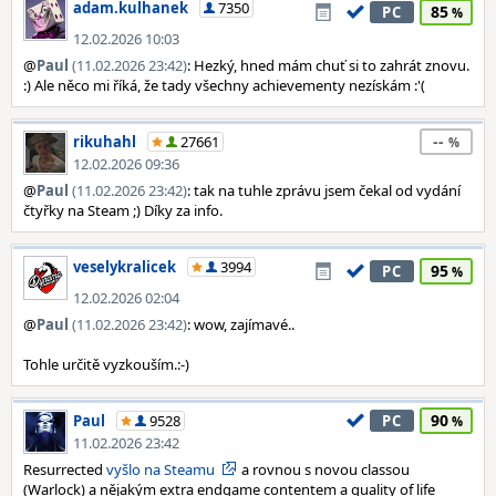
adam.kulhanek
7350
85
PC
12.02.2026 10:03
@
Paul
(11.02.2026 23:42)
: Hezký, hned mám chuť si to zahrát znovu.
:) Ale něco mi říká, že tady všechny achievementy nezískám :'(
--
rikuhahl
27661
12.02.2026 09:36
@
Paul
(11.02.2026 23:42)
: tak na tuhle zprávu jsem čekal od vydání
čtyřky na Steam ;) Díky za info.
veselykralicek
3994
95
PC
12.02.2026 02:04
@
Paul
(11.02.2026 23:42)
: wow, zajímavé..
Tohle určitě vyzkouším.:-)
90
Paul
9528
PC
11.02.2026 23:42
Resurrected
vyšlo na Steamu
a rovnou s novou classou
(Warlock) a nějakým extra endgame contentem a quality of life