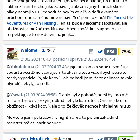
nové schopnosti či ozvláštnění (možná něco padne, no hurá)… to
fakt nezní ani trochu jako zábava. Já ale ani v jiných hrách skoro
nikdy nehraji NG+. Jednoduše nevím co dřív a další okamžitý
průchod toho samého mne nebaví. Teď jsem rozehrál
The Incredible
Adventures of Van Helsing
. Ten asi bude v lecčems zaostávat, ale
obtížnost je možné modifikovat hned zpočátku. Naprosto ale
respektuji, že to někdo vnímá jinak…
Walome
7897
75
PS4
21.03.2024 10:43 (poslední úprava 21.03.2024 10:45)
@
Yokolobuna
(21.03.2024 07:43)
: jojo hra sama o sobě nezmiňuje
spoustu věcí :D no včera jsem to zkusil a teda vsadil bych se že to
tehdy vypadalo líp, ale kdoví :) ale odhadl jsem, že ty animace takhle
plynulé nebyly, to sedí.
@
Všivák
(21.03.2024 08:58)
: Diablo byl v pohodě, horší byl pro mě
ten obří brouk v jeskyni, odkud nebylo kam utéct. Ono nejde o tu
obtížnost (i když kdoví), ale o to, že člověk nechce hrát jednu hru 3x.
Ale včera jsem pokračoval v nightmare a to pižlání základních
monster mě asi bavit nebude.
veselykralicek
3994
95