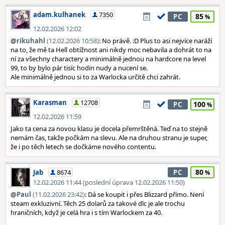
adam.kulhanek
7350
85
PC
12.02.2026 12:02
@
rikuhahl
(12.02.2026 10:58)
: No právě. :D Plus to asi nejvíce naráží
na to, že mě ta Hell obtížnost ani nikdy moc nebavila a dohrát to na
ní za všechny charactery a minimálně jednou na hardcore na level
99, to by bylo pár tisíc hodin nudy a nucení se.
Ale minimálně jednou si to za Warlocka určitě chci zahrát.
Karasman
12708
100
PC
12.02.2026 11:59
Jako ta cena za novou klasu je docela přemrštěná. Teď na to stejně
nemám čas, takže počkám na slevu. Ale na druhou stranu je super,
že i po těch letech se dočkáme nového contentu.
80
Jab
8674
PC
12.02.2026 11:44 (poslední úprava 12.02.2026 11:50)
@
Paul
(11.02.2026 23:42)
: Dá se koupit i přes Blizzard přímo. Není
steam exkluzivní. Těch 25 dolarů za takové dlc je ale trochu
hraničních, když je celá hra i s tím Warlockem za 40.