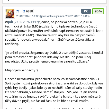
95
7c
6888
PC
23.02.2026 14:00 (poslední úprava 23.02.2026 14:03)
@
Jab
(23.02.2026 13:12)
: Jediné, co jednička potřebuje je UI a
technická stránka, IMO (rozlišení, multiplayer technologie (např.
ukládání pouze inventáře), ovládání (např. nemuset neustále klikat :),
rozdíl mezi SP a MP). Obecně zajistit, aby hra šla bez problémů
spustit, fungovala a vypadala "normálně" (co se týče grafiky a
rozlišení).
"Je určitě pravda, že gameplay Diabla 2 beznadějně zastaral. Zkoušel
jsem remaster hrát. Je dobře udělaný. Ale dlouho jsem u něj
nevydržel. Už to prostě nemá dynamiku a není to zábava."
Můj dojem je opačný :)
Obecně nerozumím, proč chcete něco, co se vám vlastně nelíbí .-)
Spíš byste možná potřebovali stroj času, a vrátit se do doby, kdy vás
tyhle hry bavily - jako, kdo by to nechtěl - sám už taky stovky hodin
D2 hrát nebudu, v zásadě jsem zůstal jen u SP (kde už jen znovu
vytvářím nebo finalizuji své "projekty" z b.netu - kde jsou mé staré
účty dávno pryč), ale čas od času se ke hře na chvíli vrátím.