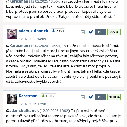
@
Karasman
(12.02.2026 13:56)
: já si vždycky říkám, jestli lidi jako ty
lžou, nebo jestli to hraju tak hrozně blbě :D ale asi to hraju hrozně
blbě, protože jsem se pořád vracel, prodával, kupoval a bylo to
vopruz i na tu první obtížnost. (Pak jsem předměty sbírat přestal).
adam.kulhanek
7350
85
PC
12.02.2026 14:09
@
Karasman
(12.02.2026 13:56)
: JJ, vím, že to tak spousta hráčů má.
Já to mám holt jinak, také hraji trochu jiným stylem než asi většina.
Rád prozkoumávám všechna zákoutí, zabíjím fakt všechny potvory
v každé prozkoumávané lokaci, často procházím i všechny Tal Rasha
hrobky, i když vím, že jsou falešné atd. A když si tímto projdu v
Normálu a se skřípajícími zuby v Nightmare, tak na Hellu, kde každé
zabití trvá o dost déle (plus asi i nepříliš vypiplaný build mé postavy),
už ta zábavnost obvykle vyprchá.
Karasman
12708
100
PC
12.02.2026 13:56
@
adam.kulhanek
(12.02.2026 12:02)
: To já to mám přesně
obráceně. Na Hell začíná teprve ta pravá zábava, ale dostat se tam je
porod. Hlavně přejít přes Nightmare, to je vždycky největší vopruz.