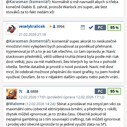
@
Karasman (komentář)
: Normálně si mě navnadil abych si třeba
konečně Diablo II. zahrál, protože Warlock zní super., ale šest
stováků za to fakt nedám xD
veselykralicek
3994
95
PC
21.02.2026 21:18
@
Karasman (komentář)
: komentář super, akorát to neskutečné
množství mini vylepšení bych považoval za poněkud přehnané.
Vyjmenoval jsi tři a to je asi tak všechno, co tam opravdu je. Navíc
stackovani předmětů, větší sdílená truhla (která byla podle mě i tak
dost velká), jsou za mě maličkosti, bez kterých by se hra v pohodě
obešla. Tenhle datadisk je prostě o nové postavě. Navíc mě dost
mrzí, že odebrali možnost přepínání do staré grafiky, tu jsem hodně
využíval. Doufám, že to v nějakém dalším updatu nebo patchi vrátí..
95
7c
6888
PC
12.02.2026 17:01 (poslední úprava 12.02.2026 17:12)
@
Walome
(12.02.2026 14:24)
: Sbírat a prodávat má smysl jen věci za
maximální cenu (obecně elitní/plátová brnění, a předměty s +skill),
zbytek můžeš ignorovat, je to ztráta času. Obecně pokud tě
nezajímá gambling (a s tím související crafting), tak můžeš ignorovat
i prodej věcí obecně (protože to je jediné využití zlata na SP).