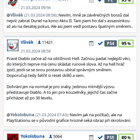
PC
21.03.2024 09:56
@
Všivák
(21.03.2024 08:58)
: Nevím, mně ze závěrečných bossů dal
nejvíc zabrat Duriel na konci Aktu II. Tam jsem ho dal s assassínkou
až asi na desátej pokus. Ale asi jsem vedl postavu špatným směrem..
Všivák
11421
95
PS4
21.03.2024 08:58
Pravé Diablo začne až na obtížnost Hell. Začnou padat nejlepší věci,
do kterých teprve má cenu skládat runové slova. Až na hell hráč
zjistí, jestli se se svou postavou ubíral správným směrem.
Doporučuji tedy šetřit si reset skillů a sem.
Dohrání jen na normal je pro sraby. Jedinou mírnější výzvu
představuje Diablo. A to jen pro kouzelníky, jejichž čas začne
přicházet až po 30 levelu.
@
Yokolobuna
(21.03.2024 07:43)
: Nevím jak na počítači, ale na
PlayStationu se v původní grafice hrozně seká obraz při skrolování.
Yokolobuna
5064
80
PS5