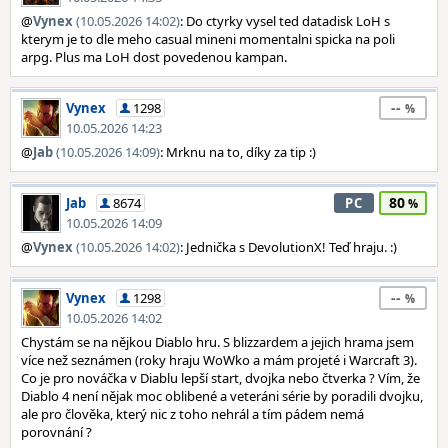
@
Vynex
(10.05.2026 14:02)
: Do ctyrky vysel ted datadisk LoH s
kterym je to dle meho casual mineni momentalni spicka na poli
arpg. Plus ma LoH dost povedenou kampan.
--
Vynex
1298
10.05.2026 14:23
@
Jab
(10.05.2026 14:09)
: Mrknu na to, díky za tip :)
80
Jab
8674
PC
10.05.2026 14:09
@
Vynex
(10.05.2026 14:02)
: Jednička s DevolutionX! Teď hraju. :)
--
Vynex
1298
10.05.2026 14:02
Chystám se na nějkou Diablo hru. S blizzardem a jejich hrama jsem
více než seznámen (roky hraju WoWko a mám projeté i Warcraft 3).
Co je pro nováčka v Diablu lepší start, dvojka nebo čtverka ? Vím, že
Diablo 4 není nějak moc oblibené a veteráni série by poradili dvojku,
ale pro člověka, který nic z toho nehrál a tím pádem nemá
porovnání ?