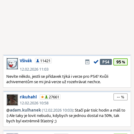
Všivák
11421
95
PS4
12.02.2026 11:03
Nevíte někdo, jestli se přídavek týká i verze pro PS4? Kvůli
achivementům se mi jiná verze už rozehrávat nechce.
--
rikuhahl
27661
12.02.2026 10:58
@
adam.kulhanek
(12.02.2026 10:03)
: Stačí pár tisíc hodin a máš to
:) Ale taky je lovit nebudu, kdybych se jednou dostal na 50%, tak
bych byl extrémně šťastný ;)