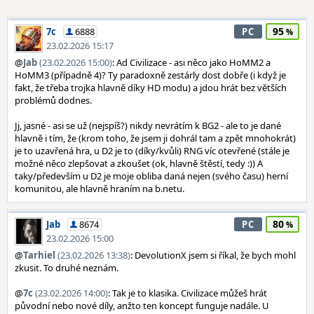
95
7c
6888
PC
23.02.2026 15:17
@
Jab
(23.02.2026 15:00)
: Ad Civilizace - asi něco jako HoMM2 a
HoMM3 (případně 4)? Ty paradoxně zestárly dost dobře (i když je
fakt, že třeba trojka hlavně díky HD modu) a jdou hrát bez větších
problémů dodnes.
Jj, jasné - asi se už (nejspíš?) nikdy nevrátím k BG2 - ale to je dané
hlavně i tím, že (krom toho, že jsem ji dohrál tam a zpět mnohokrát)
je to uzavřená hra, u D2 je to (díky/kvůli) RNG víc otevřené (stále je
možné něco zlepšovat a zkoušet (ok, hlavně štěstí, tedy :)) A
taky/především u D2 je moje obliba daná nejen (svého času) herní
komunitou, ale hlavně hraním na b.netu.
80
Jab
8674
PC
23.02.2026 15:00
@
Tarhiel
(23.02.2026 13:38)
: DevolutionX jsem si říkal, že bych mohl
zkusit. To druhé neznám.
@
7c
(23.02.2026 14:00)
: Tak je to klasika. Civilizace můžeš hrát
původní nebo nové díly, anžto ten koncept funguje nadále. U