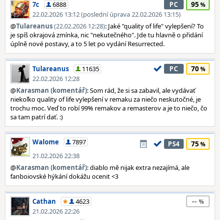
95
7c
6888
PC
22.02.2026 13:12 (poslední úprava 22.02.2026 13:15)
@
Tulareanus
(22.02.2026 12:28)
: Jaké "quality of life" vylepšení? To
je spíš okrajová zmínka, nic "nekutečného". Jde tu hlavně o přidání
úplně nové postavy, a to 5 let po vydání Resurrected.
70
Tulareanus
11635
PC
22.02.2026 12:28
@
Karasman (komentář)
: Som rád, že si sa zabavil, ale vydávať
niekoľko quality of life vylepšení v remaku za niečo neskutočné, je
trochu moc. Veď to robí 99% remakov a remasterov a je to niečo, čo
sa tam patrí dať. :)
Walome
7897
75
PS4
21.02.2026 22:38
@
Karasman (komentář)
: diablo mě nijak extra nezajímá, ale
fanboiovské hýkání dokážu ocenit <3
--
Cathan
4623
21.02.2026 22:26