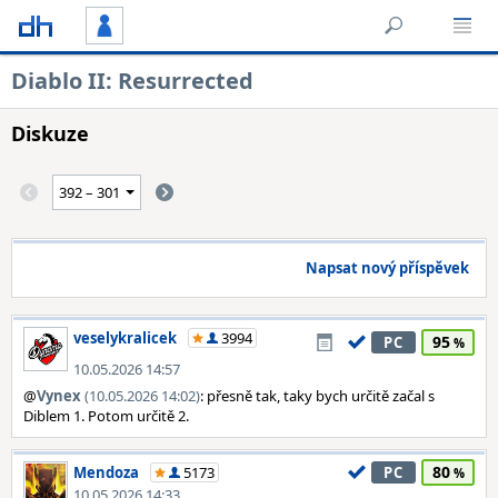
Diablo II: Resurrected
Diskuze
Napsat nový příspěvek
veselykralicek
3994
95
PC
10.05.2026 14:57
@
Vynex
(10.05.2026 14:02)
: přesně tak, taky bych určitě začal s
Diblem 1. Potom určitě 2.
80
Mendoza
5173
PC
10.05.2026 14:33