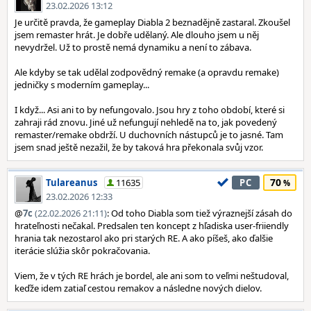
23.02.2026 13:12
Je určitě pravda, že gameplay Diabla 2 beznadějně zastaral. Zkoušel
jsem remaster hrát. Je dobře udělaný. Ale dlouho jsem u něj
nevydržel. Už to prostě nemá dynamiku a není to zábava.
Ale kdyby se tak udělal zodpovědný remake (a opravdu remake)
jedničky s moderním gameplay...
I když... Asi ani to by nefungovalo. Jsou hry z toho období, které si
zahraji rád znovu. Jiné už nefungují nehledě na to, jak povedený
remaster/remake obdrží. U duchovních nástupců je to jasné. Tam
jsem snad ještě nezažil, že by taková hra překonala svůj vzor.
70
Tulareanus
11635
PC
23.02.2026 12:33
@
7c
(22.02.2026 21:11)
: Od toho Diabla som tiež výraznejší zásah do
hrateľnosti nečakal. Predsalen ten koncept z hľadiska user-friiendly
hrania tak nezostarol ako pri starých RE. A ako píšeš, ako ďalšie
iterácie slúžia skôr pokračovania.
Viem, že v tých RE hrách je bordel, ale ani som to veľmi neštudoval,
keďže idem zatiaľ cestou remakov a následne nových dielov.