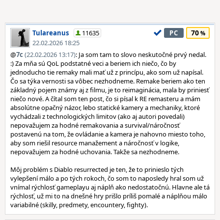
70
Tulareanus
11635
PC
22.02.2026 18:25
@
7c
(22.02.2026 13:17)
: Ja som tam to slovo neskutočné prvý nedal.
:) Za mňa sú QoL podstatné veci a beriem ich niečo, čo by
jednoducho tie remaky mali mať už z princípu, ako som už napísal.
Čo sa týka vernosti sa vôbec nezhodneme. Remake beriem ako ten
základný pojem známy aj z filmu, je to reimaginácia, mala by priniesť
niečo nové. A čítal som ten post, čo si písal k RE remasteru a mám
absolútne opačný názor, lebo statické kamery a mechaniky, ktoré
vychádzali z technologických limitov (ako aj autori povedali)
nepovažujem za hodné remakovania a survival/náročnosť
postavenú na tom, že ovládanie a kamera je nahovno miesto toho,
aby som riešil resource manažement a náročnosť v logike,
nepovažujem za hodné uchovania. Takže sa nezhodneme.
Môj problém s Diablo resurrected je ten, že to prinieslo tých
vylepšení málo a po tých rokoch, čo som to naposledy hral som už
vnímal rýchlosť gameplayu aj náplň ako nedostatočnú. Hlavne ale tá
rýchlosť, už mi to na dnešné hry prišlo príliš pomalé a náplňou málo
variabilné (skilly, predmety, encountery, fighty).