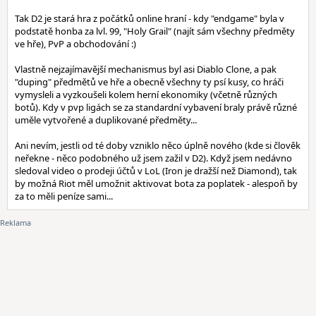
Tak D2 je stará hra z počátků online hraní - kdy "endgame" byla v
podstatě honba za lvl. 99, "Holy Grail" (najít sám všechny předměty
ve hře), PvP a obchodování :)
Vlastně nejzajímavější mechanismus byl asi Diablo Clone, a pak
"duping" předmětů ve hře a obecně všechny ty psí kusy, co hráči
vymysleli a vyzkoušeli kolem herní ekonomiky (včetně různých
botů). Kdy v pvp ligách se za standardní vybavení braly právě různé
uměle vytvořené a duplikované předměty...
Ani nevím, jestli od té doby vzniklo něco úplně nového (kde si člověk
neřekne - něco podobného už jsem zažil v D2). Když jsem nedávno
sledoval video o prodeji účtů v LoL (Iron je dražší než Diamond), tak
by možná Riot měl umožnit aktivovat bota za poplatek - alespoň by
za to měli peníze sami...