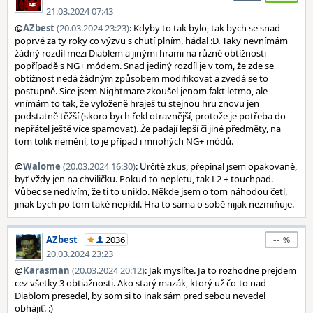
21.03.2024 07:43
@
AZbest
(20.03.2024 23:23)
: Kdyby to tak bylo, tak bych se snad
poprvé za ty roky co výzvu s chutí plním, hádal :D. Taky nevnímám
žádný rozdíl mezi Diablem a jinými hrami na různé obtížnosti
popřípadě s NG+ módem. Snad jediný rozdíl je v tom, že zde se
obtížnost nedá žádným způsobem modifikovat a zvedá se to
postupně. Sice jsem Nightmare zkoušel jenom fakt letmo, ale
vnímám to tak, že vyloženě hraješ tu stejnou hru znovu jen
podstatně těžší (skoro bych řekl otravnější, protože je potřeba do
nepřátel ještě více spamovat). Že padají lepší či jiné předměty, na
tom tolik nemění, to je případ i mnohých NG+ módů.
@
Walome
(20.03.2024 16:30)
: Určitě zkus, přepínal jsem opakovaně,
byť vždy jen na chviličku. Pokud to nepletu, tak L2 + touchpad.
Vůbec se nedivím, že ti to uniklo. Někde jsem o tom náhodou četl,
jinak bych po tom také nepídil. Hra to sama o sobě nijak nezmiňuje.
--
AZbest
2036
20.03.2024 23:23
@
Karasman
(20.03.2024 20:12)
: Jak myslíte. Ja to rozhodne prejdem
cez všetky 3 obtiažnosti. Ako starý mazák, ktorý už čo-to nad
Diablom presedel, by som si to inak sám pred sebou nevedel
obhájiť. :)