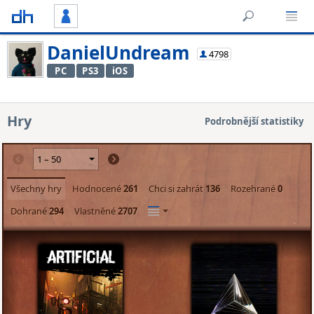
DanielUndream
4798
PC
PS3
iOS
Hry
Podrobnější statistiky
Všechny hry
Hodnocené
261
Chci si zahrát
136
Rozehrané
0
Dohrané
294
Vlastněné
2707