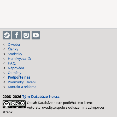
O webu
Články
Statistiky
Herní výzva
F.A.Q.
Nápověda
Odměny
Podpořte nás
Podmínky užívání
Kontakt a reklama
2008–2026
Tým Databáze-her.cz
Obsah Databáze-her.cz podléhá této licenci
Autorství uvádějte spolu s odkazem na zdrojovou
stránku