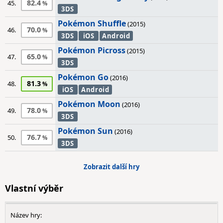
82.4
45.
3DS
Pokémon Shuffle
(2015)
70.0
46.
3DS
iOS
Android
Pokémon Picross
(2015)
65.0
47.
3DS
Pokémon Go
(2016)
81.3
48.
iOS
Android
Pokémon Moon
(2016)
78.0
49.
3DS
Pokémon Sun
(2016)
76.7
50.
3DS
Zobrazit další hry
Vlastní výběr
Název hry: