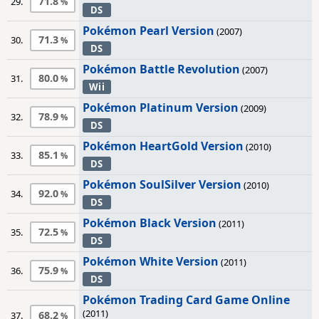
71.8
29.
DS
Pokémon Pearl Version
(2007)
71.3
30.
DS
Pokémon Battle Revolution
(2007)
80.0
31.
Wii
Pokémon Platinum Version
(2009)
78.9
32.
DS
Pokémon HeartGold Version
(2010)
85.1
33.
DS
Pokémon SoulSilver Version
(2010)
92.0
34.
DS
Pokémon Black Version
(2011)
72.5
35.
DS
Pokémon White Version
(2011)
75.9
36.
DS
Pokémon Trading Card Game Online
(2011)
68.2
37.