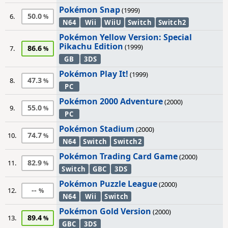
Pokémon Snap
(1999)
50.0
6.
N64
Wii
WiiU
Switch
Switch2
Pokémon Yellow Version: Special
Pikachu Edition
(1999)
86.6
7.
GB
3DS
Pokémon Play It!
(1999)
47.3
8.
PC
Pokémon 2000 Adventure
(2000)
55.0
9.
PC
Pokémon Stadium
(2000)
74.7
10.
N64
Switch
Switch2
Pokémon Trading Card Game
(2000)
82.9
11.
Switch
GBC
3DS
Pokémon Puzzle League
(2000)
--
12.
N64
Wii
Switch
Pokémon Gold Version
(2000)
89.4
13.
GBC
3DS