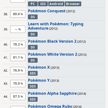
PC
iOS
Android
Browser
Pokémon Conquest
(2012)
80.0
38.
DS
Learn with Pokémon: Typing
Adventure
(2012)
--
39.
DS
Pokémon Black Version 2
(2012)
78.2
40.
DS
Pokémon White Version 2
(2012)
81.1
41.
DS
Pokémon X
(2013)
76.9
42.
3DS
Pokémon Y
(2013)
70.0
43.
3DS
Pokémon Alpha Sapphire
(2014)
87.5
44.
3DS
Pokémon Omega Ruby
(2014)