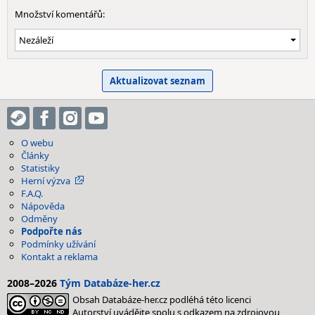
Množství komentářů:
O webu
Články
Statistiky
Herní výzva
F.A.Q.
Nápověda
Odměny
Podpořte nás
Podmínky užívání
Kontakt a reklama
2008–2026
Tým Databáze-her.cz
Obsah Databáze-her.cz podléhá této licenci
Autorství uvádějte spolu s odkazem na zdrojovou