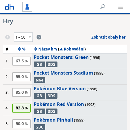
Hry
Zobrazit obaly her
#
%
Název hry
(
Rok vydání
)
Pocket Monsters: Green
(1996)
67.5
1.
GB
3DS
Pocket Monsters Stadium
(1998)
55.0
2.
N64
Pokémon Blue Version
(1998)
85.0
3.
GB
3DS
Pokémon Red Version
(1998)
82.8
4.
GB
3DS
Pokémon Pinball
(1999)
50.0
5.
GBC