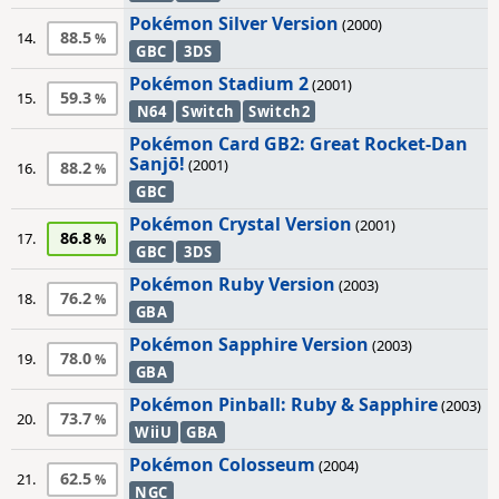
Pokémon Silver Version
(2000)
88.5
14.
GBC
3DS
Pokémon Stadium 2
(2001)
59.3
15.
N64
Switch
Switch2
Pokémon Card GB2: Great Rocket-Dan
Sanjō!
(2001)
88.2
16.
GBC
Pokémon Crystal Version
(2001)
86.8
17.
GBC
3DS
Pokémon Ruby Version
(2003)
76.2
18.
GBA
Pokémon Sapphire Version
(2003)
78.0
19.
GBA
Pokémon Pinball: Ruby & Sapphire
(2003)
73.7
20.
WiiU
GBA
Pokémon Colosseum
(2004)
62.5
21.
NGC