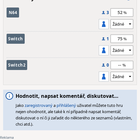
52
N64
3
75
Switch
1
--
Switch2
0
Hodnotit, napsat komentář, diskutovat…
Jako
zaregistrovaný
a
přihlášený
uživatel můžete tuto hru
nejen ohodnotit, ale také k ní případně napsat komentář,
diskutovat o ní či ji zařadit do některého ze seznamů (vlastním,
chci atd.).