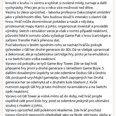
kroužit v kruhu i v centru a vybírat si zvolené módy, turnaje a další
vychytávky. Přeci jen je tu o něco více možností než dříve.
Vezmu to zleva uprostřed – laborka profesora Oaka (stejné umístění
jako v předchozím díle). Tato budova slouží k interakci s vlastní GB
hrou. Hráč může zkontrolovat pokédex a nasát z něj data,
prozkoumat mapu Kanto a Johto, organizovat inventář a provádět
výměny. Switch i emulátor verze je však v tomto případě neaktivní,
původní N64 k tomuto účelu vyžaduje Game Pak s hrou (cartridge) a
zařízení Transfer Pak k přenosu dat.
Pod laborkou v levém spodním rohu se nachází hráčův pokojík
(převeden z GB her druhé generace do 3D). Dá se všelijak upravovat
a dekorovat, ale je vyžadována cartridge hry, proto je na emulátoru
a na Switchi tato volba neaktivní.
Vpravo od pokojíku se tyčí Game Boy Tower. Zde se dají hrát
připojené hry první a druhé generace s rámečkem Game Boye. S
dalšími dosaženými úspěchy se zde odemkne Doduo GB a Dodrio
GB, postupně urychlující gameplay všech zapojených her. Druhá
generace her se odemyká až v druhém kole
Stadium 2
. Kvůli
nutnosti zapojit GB hry je tato možnost na emulátoru a na Switchi
opět neaktivní.
Vpravo od GB Tower je volné místo až do doby, než hráč projde
úspěšně celé první kolo hry, poté se odemkne jeskyně pro ultimátní
souboj s rivalem z Johto.
Vpravo uprostřed sídlí pokémoní Akademie. Zde hráč prochází
tunou různých textových přednášek jako ve škole, plní testy, úlohy a