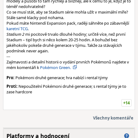
modely a působí to tam rychleji a svižněji, ale k čemu to je, když je to
téměř nedohratelné?
Co se musí stát, aby se Stadium série mohla užít v maximální míře?
Stále samé klacky pod nohama.
Pokud máte Nintendí Expansion pack, raději sáhněte po zábavnější
karetní TCG
.
Stadium 2
mi pocitově trvalo dlouhé hodiny; určitě více, než první
Stadium – tipl bych si něco kolem 20-25 hodin. A bohužel bez
jakéhokoliv pokeše druhé generace v týmu. Takže za stávajících
podmínek never again.
---
Zajímavosti a detailní historii o vydání prvních Pokémonů najdete v
mém komentáři k
Pokémon Green.
Pro:
Pokémoni druhé generace; hra nabízí i rental týmy
Proti:
Nepoužitelní Pokémoni druhé generace; s rental týmy je to
zase hardcore
+14
Všechny komentáře
Platformy a hodnocení