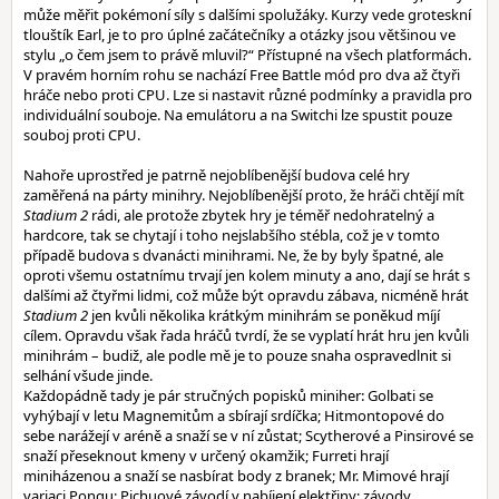
může měřit pokémoní síly s dalšími spolužáky. Kurzy vede groteskní
tlouštík Earl, je to pro úplné začátečníky a otázky jsou většinou ve
stylu „o čem jsem to právě mluvil?“ Přístupné na všech platformách.
V pravém horním rohu se nachází Free Battle mód pro dva až čtyři
hráče nebo proti CPU. Lze si nastavit různé podmínky a pravidla pro
individuální souboje. Na emulátoru a na Switchi lze spustit pouze
souboj proti CPU.
Nahoře uprostřed je patrně nejoblíbenější budova celé hry
zaměřená na párty minihry. Nejoblíbenější proto, že hráči chtějí mít
Stadium 2
rádi, ale protože zbytek hry je téměř nedohratelný a
hardcore, tak se chytají i toho nejslabšího stébla, což je v tomto
případě budova s dvanácti minihrami. Ne, že by byly špatné, ale
oproti všemu ostatnímu trvají jen kolem minuty a ano, dají se hrát s
dalšími až čtyřmi lidmi, což může být opravdu zábava, nicméně hrát
Stadium 2
jen kvůli několika krátkým minihrám se poněkud míjí
cílem. Opravdu však řada hráčů tvrdí, že se vyplatí hrát hru jen kvůli
minihrám – budiž, ale podle mě je to pouze snaha ospravedlnit si
selhání všude jinde.
Každopádně tady je pár stručných popisků miniher: Golbati se
vyhýbají v letu Magnemitům a sbírají srdíčka; Hitmontopové do
sebe narážejí v aréně a snaží se v ní zůstat; Scytherové a Pinsirové se
snaží přeseknout kmeny v určený okamžik; Furreti hrají
miniházenou a snaží se nasbírat body z branek; Mr. Mimové hrají
variaci Pongu; Pichuové závodí v nabíjení elektřiny; závody