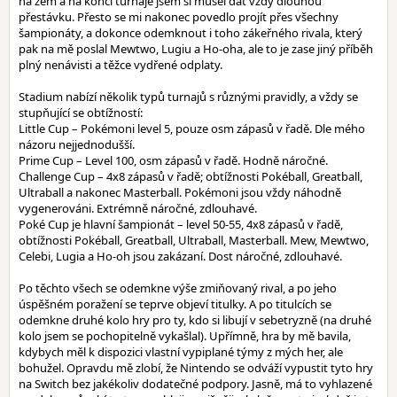
na zem a na konci turnaje jsem si musel dát vždy dlouhou
přestávku. Přesto se mi nakonec povedlo projít přes všechny
šampionáty, a dokonce odemknout i toho zákeřného rivala, který
pak na mě poslal Mewtwo, Lugiu a Ho-oha, ale to je zase jiný příběh
plný nenávisti a těžce vydřené odplaty.
Stadium nabízí několik typů turnajů s různými pravidly, a vždy se
stupňující se obtížností:
Little Cup – Pokémoni level 5, pouze osm zápasů v řadě. Dle mého
názoru nejjednodušší.
Prime Cup – Level 100, osm zápasů v řadě. Hodně náročné.
Challenge Cup – 4x8 zápasů v řadě; obtížnosti Pokéball, Greatball,
Ultraball a nakonec Masterball. Pokémoni jsou vždy náhodně
vygenerováni. Extrémně náročné, zdlouhavé.
Poké Cup je hlavní šampionát – level 50-55, 4x8 zápasů v řadě,
obtížnosti Pokéball, Greatball, Ultraball, Masterball. Mew, Mewtwo,
Celebi, Lugia a Ho-oh jsou zakázaní. Dost náročné, zdlouhavé.
Po těchto všech se odemkne výše zmiňovaný rival, a po jeho
úspěšném poražení se teprve objeví titulky. A po titulcích se
odemkne druhé kolo hry pro ty, kdo si libují v sebetryzně (na druhé
kolo jsem se pochopitelně vykašlal). Upřímně, hra by mě bavila,
kdybych měl k dispozici vlastní vypiplané týmy z mých her, ale
bohužel. Opravdu mě zlobí, že Nintendo se odváží vypustit tyto hry
na Switch bez jakékoliv dodatečné podpory. Jasně, má to vyhlazené