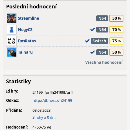
Poslední hodnocení
50
Streamline
N64
70
NogyCZ
N64
75
DosRatas
Switch
50
Tainaru
N64
Všechna hodnocení
Statistiky
Id hry:
24199
Odkaz:
http://dbher.cz/h24199
Přidána:
08.08.2023
3 roky a 0 dní
Hodnocení:
4 (50-75 %)