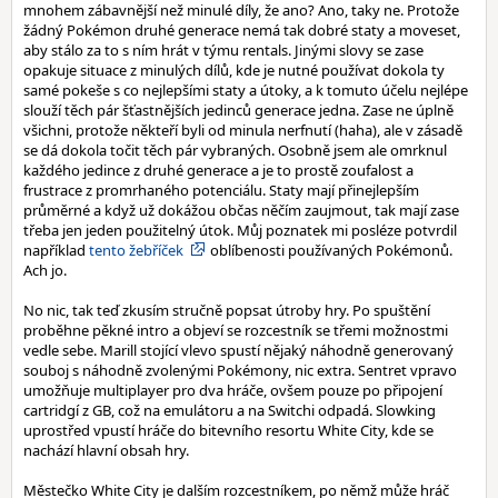
mnohem zábavnější než minulé díly, že ano? Ano, taky ne. Protože
žádný Pokémon druhé generace nemá tak dobré staty a moveset,
aby stálo za to s ním hrát v týmu rentals. Jinými slovy se zase
opakuje situace z minulých dílů, kde je nutné používat dokola ty
samé pokeše s co nejlepšími staty a útoky, a k tomuto účelu nejlépe
slouží těch pár šťastnějších jedinců generace jedna. Zase ne úplně
všichni, protože někteří byli od minula nerfnutí (haha), ale v zásadě
se dá dokola točit těch pár vybraných. Osobně jsem ale omrknul
každého jedince z druhé generace a je to prostě zoufalost a
frustrace z promrhaného potenciálu. Staty mají přinejlepším
průměrné a když už dokážou občas něčím zaujmout, tak mají zase
třeba jen jeden použitelný útok. Můj poznatek mi posléze potvrdil
například
tento žebříček
oblíbenosti používaných Pokémonů.
Ach jo.
No nic, tak teď zkusím stručně popsat útroby hry. Po spuštění
proběhne pěkné intro a objeví se rozcestník se třemi možnostmi
vedle sebe. Marill stojící vlevo spustí nějaký náhodně generovaný
souboj s náhodně zvolenými Pokémony, nic extra. Sentret vpravo
umožňuje multiplayer pro dva hráče, ovšem pouze po připojení
cartridgí z GB, což na emulátoru a na Switchi odpadá. Slowking
uprostřed vpustí hráče do bitevního resortu White City, kde se
nachází hlavní obsah hry.
Městečko White City je dalším rozcestníkem, po němž může hráč