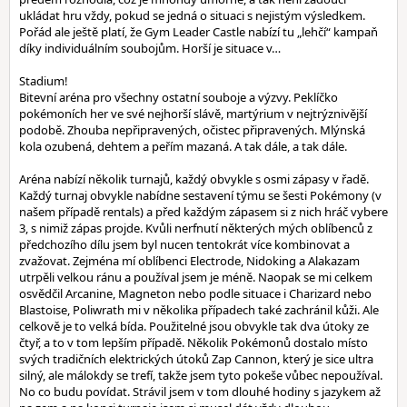
ukládat hru vždy, pokud se jedná o situaci s nejistým výsledkem.
Pořád ale ještě platí, že Gym Leader Castle nabízí tu „lehčí“ kampaň
díky individuálním soubojům. Horší je situace v…
Stadium!
Bitevní aréna pro všechny ostatní souboje a výzvy. Peklíčko
pokémoních her ve své nejhorší slávě, martýrium v nejtrýznivější
podobě. Zhouba nepřipravených, očistec připravených. Mlýnská
kola ozubená, dehtem a peřím mazaná. A tak dále, a tak dále.
Aréna nabízí několik turnajů, každý obvykle s osmi zápasy v řadě.
Každý turnaj obvykle nabídne sestavení týmu se šesti Pokémony (v
našem případě rentals) a před každým zápasem si z nich hráč vybere
3, s nimiž zápas projde. Kvůli nerfnutí některých mých oblíbenců z
předchozího dílu jsem byl nucen tentokrát více kombinovat a
zvažovat. Zejména mí oblíbenci Electrode, Nidoking a Alakazam
utrpěli velkou ránu a používal jsem je méně. Naopak se mi celkem
osvědčil Arcanine, Magneton nebo podle situace i Charizard nebo
Blastoise, Poliwrath mi v několika případech také zachránil kůži. Ale
celkově je to velká bída. Použitelné jsou obvykle tak dva útoky ze
čtyř, a to v tom lepším případě. Několik Pokémonů dostalo místo
svých tradičních elektrických útoků Zap Cannon, který je sice ultra
silný, ale málokdy se trefí, takže jsem tyto pokeše vůbec nepoužíval.
No co budu povídat. Strávil jsem v tom dlouhé hodiny s jazykem až