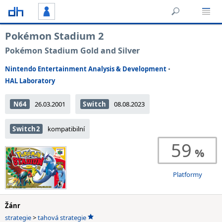
Pokémon Stadium 2
Pokémon Stadium Gold and Silver
Nintendo Entertainment Analysis & Development
•
HAL Laboratory
N64
26.03.2001
Switch
08.08.2023
Switch2
kompatibilní
59
Platformy
Žánr
strategie
>
tahová strategie