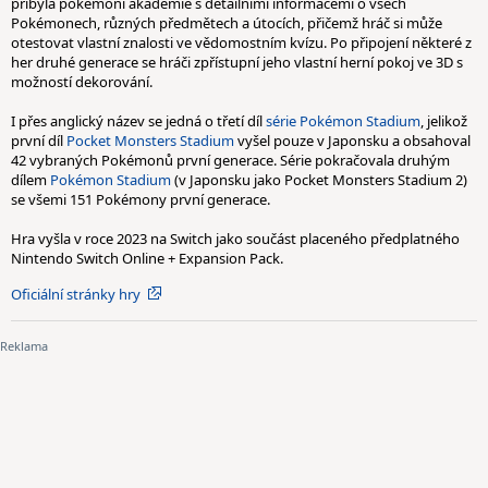
přibyla pokémoní akademie s detailními informacemi o všech
Pokémonech, různých předmětech a útocích, přičemž hráč si může
otestovat vlastní znalosti ve vědomostním kvízu. Po připojení některé z
her druhé generace se hráči zpřístupní jeho vlastní herní pokoj ve 3D s
možností dekorování.
I přes anglický název se jedná o třetí díl
série Pokémon Stadium
, jelikož
první díl
Pocket Monsters Stadium
vyšel pouze v Japonsku a obsahoval
42 vybraných Pokémonů první generace. Série pokračovala druhým
dílem
Pokémon Stadium
(v Japonsku jako Pocket Monsters Stadium 2)
se všemi 151 Pokémony první generace.
Hra vyšla v roce 2023 na Switch jako součást placeného předplatného
Nintendo Switch Online + Expansion Pack.
Oficiální stránky hry