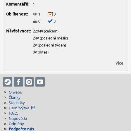
Komentářů:
1
Oblíbenost:
1
0
0
3
Návštěvnost:
2204× (celkem)
24× (poslední měsíc)
2× (poslední týden)
0× (dnes)
Více
O webu
Články
Statistiky
Herní výzva
F.A.Q.
Nápověda
Odměny
Podpořte nás