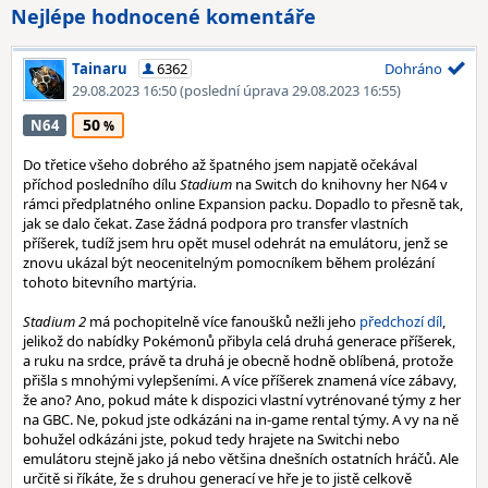
Nejlépe hodnocené komentáře
Tainaru
6362
Dohráno
29.08.2023 16:50
(poslední úprava 29.08.2023 16:55)
50
N64
Do třetice všeho dobrého až špatného jsem napjatě očekával
příchod posledního dílu
Stadium
na Switch do knihovny her N64 v
rámci předplatného online Expansion packu. Dopadlo to přesně tak,
jak se dalo čekat. Zase žádná podpora pro transfer vlastních
příšerek, tudíž jsem hru opět musel odehrát na emulátoru, jenž se
znovu ukázal být neocenitelným pomocníkem během prolézání
tohoto bitevního martýria.
Stadium 2
má pochopitelně více fanoušků nežli jeho
předchozí díl
,
jelikož do nabídky Pokémonů přibyla celá druhá generace příšerek,
a ruku na srdce, právě ta druhá je obecně hodně oblíbená, protože
přišla s mnohými vylepšeními. A více příšerek znamená více zábavy,
že ano? Ano, pokud máte k dispozici vlastní vytrénované týmy z her
na GBC. Ne, pokud jste odkázáni na in-game rental týmy. A vy na ně
bohužel odkázáni jste, pokud tedy hrajete na Switchi nebo
emulátoru stejně jako já nebo většina dnešních ostatních hráčů. Ale
určitě si říkáte, že s druhou generací ve hře je to jistě celkově