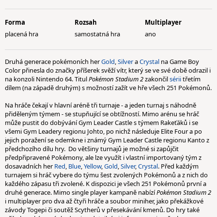
Forma
Rozsah
Multiplayer
placená hra
samostatná hra
ano
Druhá generace pokémoních her
Gold
,
Silver
a
Crystal
na Game Boy
Color přinesla do značky příšerek svěží vítr, který se ve své době odrazil i
na konzoli Nintendo 64. Titul
Pokémon Stadium 2
zakončil
sérii
třetím
dílem (na západě druhým) s možností zažít ve hře všech 251 Pokémonů.
Na hráče čekají v hlavní aréně tři turnaje - a jeden turnaj s náhodně
přiděleným týmem - se stupňující se obtížností. Mimo arénu se hráč
může pustit do dobývání Gym Leader Castle s týmem Rakeťáků i se
všemi Gym Leadery regionu Johto, po nichž následuje Elite Four a po
jejich poražení se odemkne i známý Gym Leader Castle regionu Kanto z
předchozího dílu hry. Do většiny turnajů je možné si zapůjčit
předpřipravené Pokémony, ale lze využít i vlastní importovaný tým z
dosavadních her
Red
,
Blue
,
Yellow
,
Gold
,
Silver
,
Crystal
. Před každým
turnajem si hráč vybere do týmu šest zvolených Pokémonů a z nich do
každého zápasu tři zvolené. K dispozici je všech 251 Pokémonů první a
druhé generace. Mimo single player kampaně nabízí
Pokémon Stadium 2
i multiplayer pro dva až čtyři hráče a soubor miniher, jako překážkové
závody Togepi či soutěž Scytherů v přesekávání kmenů. Do hry také