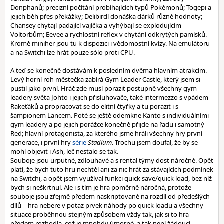
Donphanů; precizní počítání probíhajících typů Pokémonů; Togepi a
jejich běh přes překážky; Delibirdí donáška dárků různé hodnoty;
Chansey chytají padající vajíčka a vyhýbají se explodujícím
Voltorbům; Eevee a rychlostní reflex v chytání odkrytých pamlsků.
Kromě miniher jsou tu k dispozici i vědomostní kvízy. Na emulátoru
a na Switchi lze hrát pouze sólo proti CPU.
A teď se konečně dostávám k posledním dvěma hlavním atrakcím.
Levý horní roh městečka zabírá Gym Leader Castle, který jsem si
pustil jako první. Hráč zde musí porazit postupně všechny gym
leadery světa Johto i jejich přisluhovače, také intermezzo s vpádem
Rakeťáků a propracovat se do elitní čtyřky a tu porazit i s
šampionem Lancem. Poté se ještě odemkne Kanto s individuálními
gym leadery a po jejich porážce konečně přijde na řadu i samotný
Red; hlavní protagonista, za kterého jsme hráli všechny hry první
generace, i první hry
série
Stadium
. Trochu jsem doufal, že by se
mohl objevit i Ash, leč nestalo se tak.
Souboje jsou urputné, zdlouhavé a s rental týmy dost náročné. Opět
platí, že bych tuto hru nechtěl ani za nic hrát za stávajících podmínek
na Switchi, a opět jsem využíval funkci quick save/quick load, bez níž
bych si neškrtnul. Ale i s tím je hra poměrně náročná, protože
souboje jsou zřejmě předem naskriptované na rozdíl od předešlých
dílů – hra nebere v potaz prvek náhody po quick loadu a všechny
situace proběhnou stejným způsobem vždy tak, jak si to hra
předem rozhodla, což je mnohdy úmorné, a tak není žádoucí