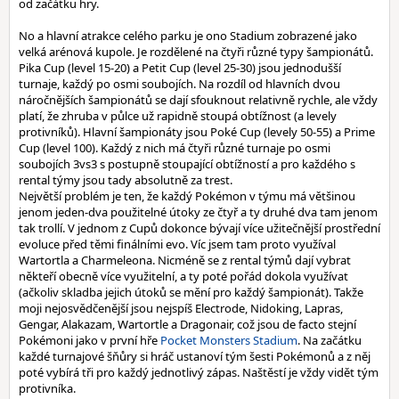
od začátku hry.
No a hlavní atrakce celého parku je ono Stadium zobrazené jako
velká arénová kupole. Je rozdělené na čtyři různé typy šampionátů.
Pika Cup (level 15-20) a Petit Cup (level 25-30) jsou jednodušší
turnaje, každý po osmi soubojích. Na rozdíl od hlavních dvou
náročnějších šampionátů se dají sfouknout relativně rychle, ale vždy
platí, že zhruba v půlce už rapidně stoupá obtížnost (a levely
protivníků). Hlavní šampionáty jsou Poké Cup (levely 50-55) a Prime
Cup (level 100). Každý z nich má čtyři různé turnaje po osmi
soubojích 3vs3 s postupně stoupající obtížností a pro každého s
rental týmy jsou tady absolutně za trest.
Největší problém je ten, že každý Pokémon v týmu má většinou
jenom jeden-dva použitelné útoky ze čtyř a ty druhé dva tam jenom
tak trollí. V jednom z Cupů dokonce bývají více užitečnější prostřední
evoluce před těmi finálními evo. Víc jsem tam proto využíval
Wartortla a Charmeleona. Nicméně se z rental týmů dají vybrat
někteří obecně více využitelní, a ty poté pořád dokola využívat
(ačkoliv skladba jejich útoků se mění pro každý šampionát). Takže
moji nejosvědčenější jsou nejspíš Electrode, Nidoking, Lapras,
Gengar, Alakazam, Wartortle a Dragonair, což jsou de facto stejní
Pokémoni jako v první hře
Pocket Monsters Stadium
. Na začátku
každé turnajové šňůry si hráč ustanoví tým šesti Pokémonů a z něj
poté vybírá tři pro každý jednotlivý zápas. Naštěstí je vždy vidět tým
protivníka.