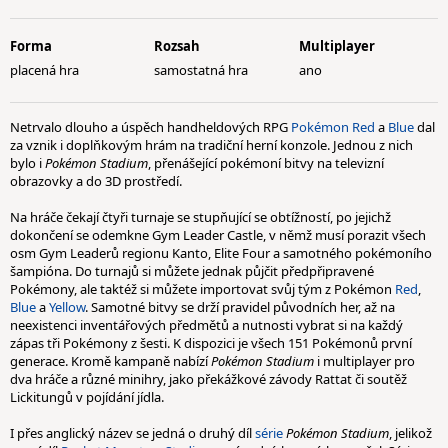
Forma
Rozsah
Multiplayer
placená hra
samostatná hra
ano
Netrvalo dlouho a úspěch handheldových RPG
Pokémon Red
a
Blue
dal
za vznik i doplňkovým hrám na tradiční herní konzole. Jednou z nich
bylo i
Pokémon Stadium
, přenášející pokémoní bitvy na televizní
obrazovky a do 3D prostředí.
Na hráče čekají čtyři turnaje se stupňující se obtížností, po jejichž
dokončení se odemkne Gym Leader Castle, v němž musí porazit všech
osm Gym Leaderů regionu Kanto, Elite Four a samotného pokémoního
šampióna. Do turnajů si můžete jednak půjčit předpřipravené
Pokémony, ale taktéž si můžete importovat svůj tým z Pokémon
Red
,
Blue
a
Yellow
. Samotné bitvy se drží pravidel původních her, až na
neexistenci inventářových předmětů a nutnosti vybrat si na každý
zápas tři Pokémony z šesti. K dispozici je všech 151 Pokémonů první
generace. Kromě kampaně nabízí
Pokémon Stadium
i multiplayer pro
dva hráče a různé minihry, jako překážkové závody Rattat či soutěž
Lickitungů v pojídání jídla.
I přes anglický název se jedná o druhý díl
séri
e
Pokémon Stadium
, jelikož