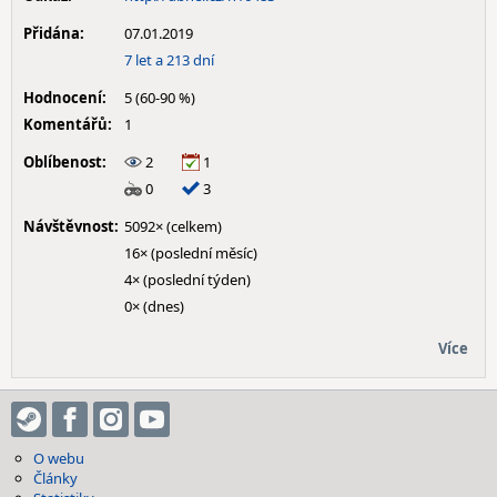
Přidána:
07.01.2019
7 let a 213 dní
Hodnocení:
5 (60-90 %)
Komentářů:
1
Oblíbenost:
2
1
0
3
Návštěvnost:
5092× (celkem)
16× (poslední měsíc)
4× (poslední týden)
0× (dnes)
Více
O webu
Články