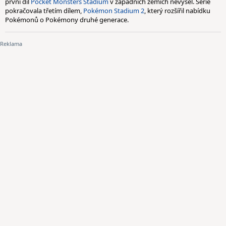
první díl
Pocket Monsters Stadium
v západních zemích nevyšel. Série
pokračovala třetím dílem,
Pokémon Stadium 2
, který rozšířil nabídku
Pokémonů o Pokémony druhé generace.