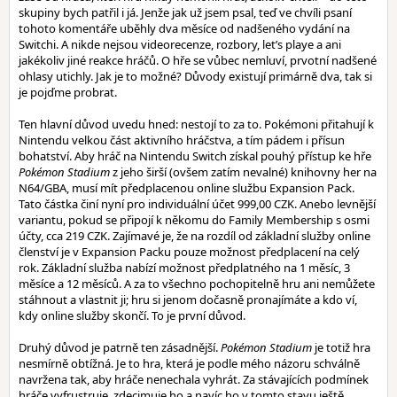
skupiny bych patřil i já. Jenže jak už jsem psal, teď ve chvíli psaní
tohoto komentáře uběhly dva měsíce od nadšeného vydání na
Switchi. A nikde nejsou videorecenze, rozbory, let’s playe a ani
jakékoliv jiné reakce hráčů. O hře se vůbec nemluví, prvotní nadšené
ohlasy utichly. Jak je to možné? Důvody existují primárně dva, tak si
je pojďme probrat.
Ten hlavní důvod uvedu hned: nestojí to za to. Pokémoni přitahují k
Nintendu velkou část aktivního hráčstva, a tím pádem i přísun
bohatství. Aby hráč na Nintendu Switch získal pouhý přístup ke hře
Pokémon Stadium
z jeho širší (ovšem zatím nevalné) knihovny her na
N64/GBA, musí mít předplacenou online službu Expansion Pack.
Tato částka činí nyní pro individuální účet 999,00 CZK. Anebo levnější
variantu, pokud se připojí k někomu do Family Membership s osmi
účty, cca 219 CZK. Zajímavé je, že na rozdíl od základní služby online
členství je v Expansion Packu pouze možnost předplacení na celý
rok. Základní služba nabízí možnost předplatného na 1 měsíc, 3
měsíce a 12 měsíců. A za to všechno pochopitelně hru ani nemůžete
stáhnout a vlastnit ji; hru si jenom dočasně pronajímáte a kdo ví,
kdy online služby skončí. To je první důvod.
Druhý důvod je patrně ten zásadnější.
Pokémon Stadium
je totiž hra
nesmírně obtížná. Je to hra, která je podle mého názoru schválně
navržena tak, aby hráče nenechala vyhrát. Za stávajících podmínek
hráče vyfrustruje, zdecimuje ho a navíc ho v tomto stavu ještě