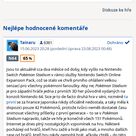
Diskuze ke hře
Nejlépe hodnocené komentáře
Tainaru
6361
Dohráno
15.06.2023 20:28
(poslední úprava 23.08.2023 00:48)
65
N64
Jsou to aktuálně cca dva měsíce od doby, kdy vyšlo na Nintendo
Switch
Pokémon Stadium
v rámci služby Nintendo Switch Online
Expansion Pack, což se stalo ve chvíli prvního ohlášení velkou
senzací pro všechny pokémoní fanoušky. Aby ne;
Pokémon Stadium
je pro západní hráče jedna z prvních 3D her původně vydaných na
konzoli Nintendo 64. Sice je to de facto druhá hra v sérii, nicméně
ta
první
se za hranice Japonska nikdy oficiálně nedostala, a taky měla k
dispozici pouze 42 Pokémonů, protože tvůrci neměli dostatek času
animovat všechny příšerky z první generace – to se v
Pokémon
Stadium
napravilo, takže ve hře je konečně všech 151 Pokémonů.
Internet je dnes plný nostalgických vzpomínek na hru. Některé
pocházejí od hráčů, kteří hru zažili a hráli jako malí, a mnoho dalších
zase od hráčů, kteří hru nikdy nemohli hrát, ačkoliv chtěli – do této