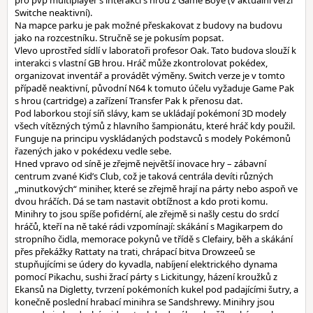
pro pvp multiplayer s interakcí s hrou z Game Boye (v aktuální verzi
Switche neaktivní).
Na mapce parku je pak možné přeskakovat z budovy na budovu
jako na rozcestníku. Stručně se je pokusím popsat.
Vlevo uprostřed sídlí v laboratoři profesor Oak. Tato budova slouží k
interakci s vlastní GB hrou. Hráč může zkontrolovat pokédex,
organizovat inventář a provádět výměny. Switch verze je v tomto
případě neaktivní, původní N64 k tomuto účelu vyžaduje Game Pak
s hrou (cartridge) a zařízení Transfer Pak k přenosu dat.
Pod laborkou stojí síň slávy, kam se ukládají pokémoní 3D modely
všech vítězných týmů z hlavního šampionátu, které hráč kdy použil.
Funguje na principu vyskládaných podstavců s modely Pokémonů
řazených jako v pokédexu vedle sebe.
Hned vpravo od síně je zřejmě největší inovace hry – zábavní
centrum zvané Kid’s Club, což je taková centrála devíti různých
„minutkových“ miniher, které se zřejmě hrají na párty nebo aspoň ve
dvou hráčích. Dá se tam nastavit obtížnost a kdo proti komu.
Minihry to jsou spíše pofidérní, ale zřejmě si našly cestu do srdcí
hráčů, kteří na ně také rádi vzpomínají: skákání s Magikarpem do
stropního čidla, memorace pokynů ve třídě s Clefairy, běh a skákání
přes překážky Rattaty na trati, chrápací bitva Drowzeeů se
stupňujícími se údery do kyvadla, nabíjení elektrického dynama
pomocí Pikachu, sushi žrací párty s Lickitungy, házení kroužků z
Ekansů na Digletty, tvrzení pokémoních kukel pod padajícími šutry, a
konečně poslední hrabací minihra se Sandshrewy. Minihry jsou