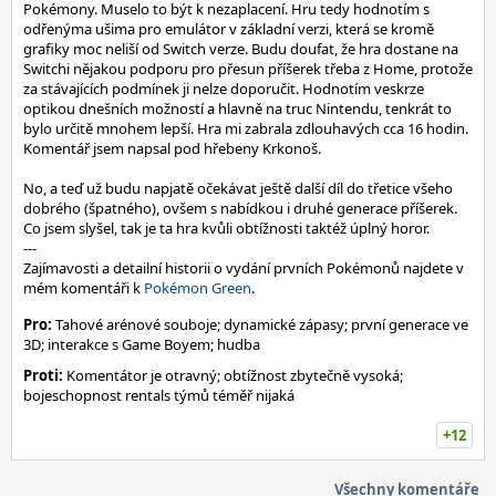
Pokémony. Muselo to být k nezaplacení. Hru tedy hodnotím s
odřenýma ušima pro emulátor v základní verzi, která se kromě
grafiky moc neliší od Switch verze. Budu doufat, že hra dostane na
Switchi nějakou podporu pro přesun příšerek třeba z Home, protože
za stávajících podmínek ji nelze doporučit. Hodnotím veskrze
optikou dnešních možností a hlavně na truc Nintendu, tenkrát to
bylo určitě mnohem lepší. Hra mi zabrala zdlouhavých cca 16 hodin.
Komentář jsem napsal pod hřebeny Krkonoš.
No, a teď už budu napjatě očekávat ještě další díl do třetice všeho
dobrého (špatného), ovšem s nabídkou i druhé generace příšerek.
Co jsem slyšel, tak je ta hra kvůli obtížnosti taktéž úplný horor.
---
Zajímavosti a detailní historii o vydání prvních Pokémonů najdete v
mém komentáři k
Pokémon Green
.
Pro:
Tahové arénové souboje; dynamické zápasy; první generace ve
3D; interakce s Game Boyem; hudba
Proti:
Komentátor je otravný; obtížnost zbytečně vysoká;
bojeschopnost rentals týmů téměř nijaká
+12
Všechny komentáře