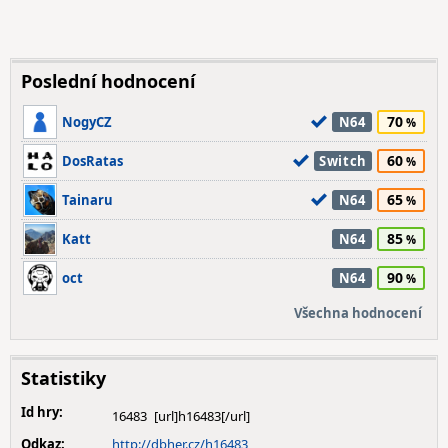
Poslední hodnocení
70
NogyCZ
N64
60
DosRatas
Switch
65
Tainaru
N64
85
Katt
N64
90
oct
N64
Všechna hodnocení
Statistiky
Id hry:
16483
Odkaz:
http://dbher.cz/h16483