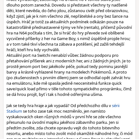
dlouho potom zanechá. Dovedu si představit všechny ty nadšené
děti, které nevěda, do čeho jdou, zůstanou civět před obrazovkou,
když zjistí, jak je k nim všechno zlé, nepřátelské a ony bez šance na
úspěch. Hráč je totiž za aktuálních podmínek odkázán pouze na
katastrofálně přednastavené týmy ve hře (rentals), přičemž původní
hra na N64 počítala s tím, že si hráč do hry převede své oblíbené
vycvičené příšerky z her na Game Boy, s nimiž úspěšně projde hrou;
a v tom také tkví všechna ta zábava a potěšení, jež zažili tehdejší
hráči, kteří hru kdy vychválili.
Aktuální port na Switchi nenabízí vůbec žádnou podporu pro
přetahování příšerek ani z moderních her, ani z žádných jiných. Je to
prostě jenom port bez jakékoliv péče, pokud tedy pominu jasnější
barvy a krásně vyhlazené hrany na modelech Pokémonů. A proto
(po zkušenostech s prvním dílem) jsem se odhodlal opět zahrát hru
na emulátoru, kde mě spasila jedině neocenitelná funkce quick
save/quick load přímo v těle tohoto sympatického prográmku, čímž
se dá hrou projít, byť i tak s hodně odřenýma ušima.
Jak se tedy hra hraje a jak vypadá? Od předchozího dílu v
sérii
Stadium
se toho zase tak moc nezměnilo, jen namísto
vyskakovacích oken různých módů v první hře se zde všechno
přesunulo na úvodní mapku jakéhosi zábavního parku. Jen si
předtím zvolíte, zda chcete opravdu vejít do tohoto bitevního
resortu, anebo místo toho zvolit mód okamžité náhodné hry, či mód