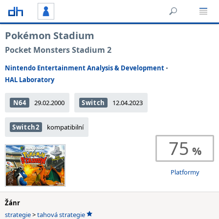
Pokémon Stadium
Pocket Monsters Stadium 2
Nintendo Entertainment Analysis & Development
•
HAL Laboratory
N64
29.02.2000
Switch
12.04.2023
Switch2
kompatibilní
75
Platformy
Žánr
strategie
>
tahová strategie