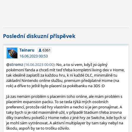
Poslední diskuzní příspěvek
Tainaru
6361
16.06.2023 00:53
@
stromz
(16.06.2023 00:00)
: No, a to si vem, když jsi úplný
pokémoní fanda a chceš mít teď třeba kompletní living dex v Home,
tak ideálně zaplatíš za každou hru, k ní každé DLC, minimálně tu
základní Nintendo online službu, premium předplatné Home (na
rok) a dříve to ještě bylo placení za pokébanku na 3DS :D
Já zas nemám problém s placením toho online, ale mám problém s
placením expansion packu. To se teda týká mých osobních
preferencí, protože rád hry vlastním a nechci si je jen pronajímat. A
taky bych si je rád maximálně užil, v případě Stadium třeba zrovna
díky transferu pokešů z Home nebo z jiné hry ze Switche, kde bych si
je mohl sám vytrénovat. A aktivní multiplayer by tam taky nebyl na
škodu, aspoň by se to trošku oživilo.