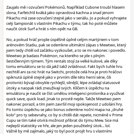
Zaujalo mě i ozvučení Pokémonů. Například Cubone troubí hlasem
slona, Farfetch’d kváká jako opravdová kachna a snad jenom
Pikachu má zase ozvučení stejné jako v seriálu. Jo a pokud vyhrajete
celý šampionát s vlastním Pikachu v týmu, tak ho poté můžete
naučit útok Surf a hrát s ním opět na GB.
No, a pokud hráč projde úspěšně úplně celým martýriem v tom
arénovém Stadiu, pak se odemkne ultimátní zápas s Mewtwo, který
jsem tedy chtěl od začátku vyzkoušet, a to se mi nakonec i povedlo.
Mewtwo je badass Pokémon, na kterého se jde s plným
šestičlenným týmem. Tým rentals stojí za velké kulové, ale díky
tomu emulátoru se to dá jakž takž zvládnout. Fakt bych tuhle hru
nechtěl ani za nic hrát na Switchi, protože celá hra je proti hráčovi
spiknutá úplně stejně jako v prvním díle této herní série, čili
protivníci bývají obvykle rychlejší, silnější, lépe zvládají statusové
útoky a naopak rádi zneužívají svých. Klíčem k úspěchu na
emulátoru je naučit se číst umělou inteligenci protivníka a využívat
quick save, quick load. Jinak to prostě nejde. Takže Mewtwo jsem
nakonec porazil, a tím jsem završil moji spokojenost z udolání hry.
Po tomto úspěchu se jako bonus odemkne noční mapa na „druhé
kolo“ pro ty sebevrahy, co by si chtěli dát repete, nicméně v Prime
Cupu se tím také otvírá možnost přibrat do týmu Mew. Sice má
nejlepší statistiky ve hře, ale jen jeden použitelný útok... lol.
Vážně by mě zajímalo, jaký to byl pocit projít hru s vlastními