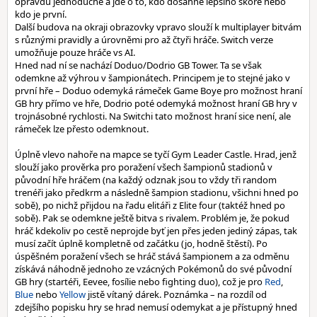
opravdu jednoduché a jde o to, kdo dosáhne lepšího skóre nebo
kdo je první.
Další budova na okraji obrazovky vpravo slouží k multiplayer bitvám
s různými pravidly a úrovněmi pro až čtyři hráče. Switch verze
umožňuje pouze hráče vs AI.
Hned nad ní se nachází Doduo/Dodrio GB Tower. Ta se však
odemkne až výhrou v šampionátech. Principem je to stejné jako v
první hře – Doduo odemyká rámeček Game Boye pro možnost hraní
GB hry přímo ve hře, Dodrio poté odemyká možnost hraní GB hry v
trojnásobné rychlosti. Na Switchi tato možnost hraní sice není, ale
rámeček lze přesto odemknout.
Úplně vlevo nahoře na mapce se tyčí Gym Leader Castle. Hrad, jenž
slouží jako prověrka pro poražení všech šampionů stadionů v
původní hře hráčem (na každý odznak jsou to vždy tři random
trenéři jako předkrm a následně šampion stadionu, všichni hned po
sobě), po nichž přijdou na řadu elitáři z Elite four (taktéž hned po
sobě). Pak se odemkne ještě bitva s rivalem. Problém je, že pokud
hráč kdekoliv po cestě neprojde byť jen přes jeden jediný zápas, tak
musí začít úplně kompletně od začátku (jo, hodně štěstí). Po
úspěšném poražení všech se hráč stává šampionem a za odměnu
získává náhodně jednoho ze vzácných Pokémonů do své původní
GB hry (startéři, Eevee, fosílie nebo fighting duo), což je pro
Red
,
Blue
nebo
Yellow
jistě vítaný dárek. Poznámka – na rozdíl od
zdejšího popisku hry se hrad nemusí odemykat a je přístupný hned