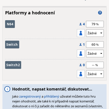
Platformy a hodnocení
79
N64
4
60
Switch
1
--
Switch2
0
Hodnotit, napsat komentář, diskutovat…
Jako
zaregistrovaný
a
přihlášený
uživatel můžete tuto hru
nejen ohodnotit, ale také k ní případně napsat komentář,
diskutovat o ní či ji zařadit do některého ze seznamů (vlastním,