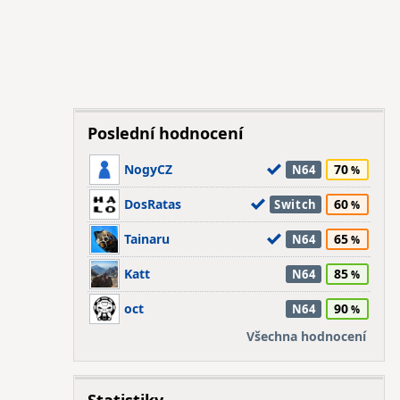
Poslední hodnocení
NogyCZ
70
N64
DosRatas
60
Switch
Tainaru
65
N64
Katt
85
N64
oct
90
N64
Všechna hodnocení