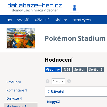
domov všech hráčů videoher
Hry
Vývojáři
Uživatelé
Diskuze
Herní výzva
Pokémon Stadium
Hodnocení
Všechny
N64
Switch
Switch2
Profil hry
Komentáře
1
Uživatel
Diskuze
4
NogyCZ
Hodnocení
5