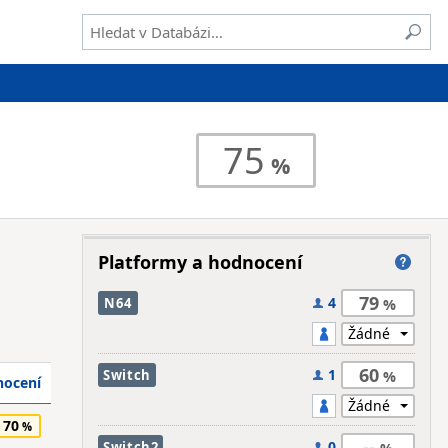
75
Platformy a hodnocení
79
4
N64
60
1
Switch
ocení
70
--
0
Switch2