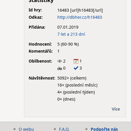
Statistiky
Id hry:
16483
Odkaz:
http://dbher.cz/h16483
Přidána:
07.01.2019
7 let a 213 dní
Hodnocení:
5 (60-90 %)
Komentářů:
1
Oblíbenost:
2
1
0
3
Návštěvnost:
5092× (celkem)
16× (poslední měsíc)
4× (poslední týden)
0× (dnes)
Více
O webu
F.A.Q.
Podpořte nás