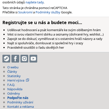
osobních údajů
najdete tady
.
Tato stránka je chráněna pomocí reCAPTCHA
Přečtěte si
Soukromí
a
Podmínky služby
Google.
Registrujte se u nás a budete moci…
Udělovat hodnocení a psát komentáře ke svým oblíbeným hrám
Vést si svou vlastní herní sbírku a seznamy (dohrané hry, wishlist…)
Zapojit se do diskuzí, vyměňovat si s ostatními hráči názory a rady
Najít si spoluhráče, domlouvat si společné hry i srazy
Pravidelně soutěžit o řadu skvělých her
O webu
Články
Statistiky
Herní výzva
F.A.Q.
Nápověda
Odměny
Podpořte nás
Podmínky užívání
Kontakt a reklama