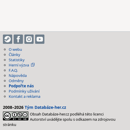
O webu
Články
Statistiky
Herní výzva
F.A.Q.
Nápověda
Odměny
Podpořte nás
Podmínky užívání
Kontakt a reklama
2008–2026
Tým Databáze-her.cz
Obsah Databáze-her.cz podléhá této licenci
Autorství uvádějte spolu s odkazem na zdrojovou
stránku