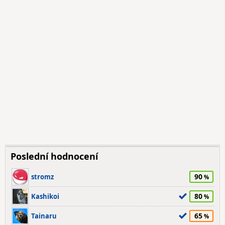
Poslední hodnocení
90
stromz
80
Kashikoi
65
Tainaru