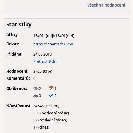
Všechna hodnocení
Statistiky
Id hry:
15491
Odkaz:
http://dbher.cz/h15491
Přidána:
24.08.2018
7 let a 349 dní
Hodnocení:
3 (65-90 %)
Komentářů:
0
Oblíbenost:
2
1
0
2
Návštěvnost:
3454× (celkem)
23× (poslední měsíc)
8× (poslední týden)
1× (dnes)