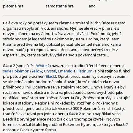
placená hra
samostatná hra
ano
Celé dva roky od porážky Team Plasma a zmizení jejich vůdce N o této
organizaci nebylo ani vidu, ani slechu. Nyní se ale vrací v plné síle s
novým plánem na ovládnutí světa a zcizení všech Pokémonů, jehož
středobodem je legendární Pokémon Kyurem. Hrdina, který Team
Plasma před dvěma lety dokázal porazit, ale zmizel neznámo kam a
novou naději pro region Unova představuje novopečený trenér z
Aspertia City, který se právě vydal na svou pokémoní cestu...
Black 2
(společně s
White 2
) navazuje na tradici "třetích" verzí generací
série Pokémon
(
Yellow
,
Crystal
,
Emerald
a
Platinum
) a plní stejnou funkci
pro pátou generaci her (
Black
). Oproti předchozím vylepšeným verzím
se ale jedná o plnohodnotné pokračování, které nabízí zcela novou
příběhovou linii. Odehrává se ve stejném regionu Unova, který ale byl
rozšířen o nové oblasti a města na jihozápadě a severovýchodě, jako
například nové startovní město Aspertia City. Změnami prošly i existující
lokace a stadiony. Regionální Pokédex byl rozšířen o Pokémony z
předchozích generací a čítá tak více než 300 Pokémonů, z nichž část je
tradičně exkluzivní pro jednu z her (u
Black 2
to jsou například vosa
Beedrill z první generace nebo žralok Garchomp ze čtvrté). Nových
forem se dočkal titulní legendární Pokémon Kyurem, ze kterých
Black 2
obsahuje Black Kyurem formu.