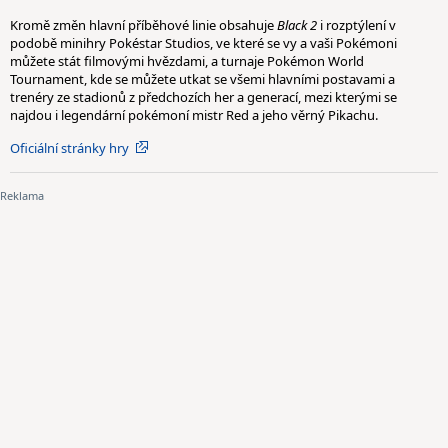
Kromě změn hlavní příběhové linie obsahuje
Black 2
i rozptýlení v
podobě minihry Pokéstar Studios, ve které se vy a vaši Pokémoni
můžete stát filmovými hvězdami, a turnaje Pokémon World
Tournament, kde se můžete utkat se všemi hlavními postavami a
trenéry ze stadionů z předchozích her a generací, mezi kterými se
najdou i legendární pokémoní mistr Red a jeho věrný Pikachu.
Oficiální stránky hry