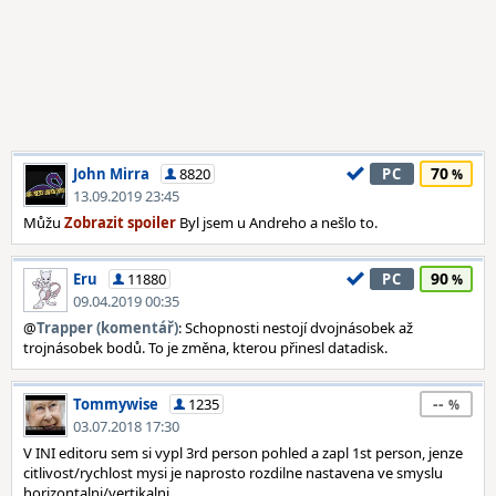
70
John Mirra
8820
PC
13.09.2019 23:45
Můžu
Byl jsem u Andreho a nešlo to.
90
Eru
11880
PC
09.04.2019 00:35
@
Trapper (komentář)
: Schopnosti nestojí dvojnásobek až
trojnásobek bodů. To je změna, kterou přinesl datadisk.
--
Tommywise
1235
03.07.2018 17:30
V INI editoru sem si vypl 3rd person pohled a zapl 1st person, jenze
citlivost/rychlost mysi je naprosto rozdilne nastavena ve smyslu
horizontalni/vertikalni...