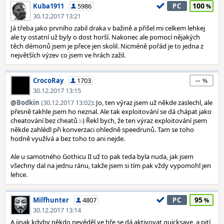
100
Kuba1911
5986
PC
30.12.2017 13:21
Já třeba jako prvního zabil draka v bažině a přišel mi celkem lehkej
ale ty ostatní už byly o dost horší. Nakonec ale pomocí nějakých
těch démonů jsem je přece jen skolil. Nicméně pořád je to jedna z
největších výzev co jsem ve hrách zažil.
--
CrocoRay
1703
30.12.2017 13:15
@
Bodkin
(30.12.2017 13:02)
: Jo, ten výraz jsem už někde zaslechl, ale
přesně takhle jsem ho neznal. Ale tak exploitování se dá chápat jako
cheatování bez cheatů :-) Řekl bych, že ten výraz exploitování jsem
někde zahlédl při konverzaci ohledně speedrunů. Tam se toho
hodně využívá a bez toho to ani nejde.
Ale u samotného Gothicu II už to pak teda byla nuda, jak jsem
všechny dal na jednu ránu, takže jsem si tím pak vždy vypomohl jen
lehce.
95
Milfhunter
4807
PC
30.12.2017 13:14
A jinak kdyby někdo nevěděl ve hře se dá aktivovat quicksave, a pití