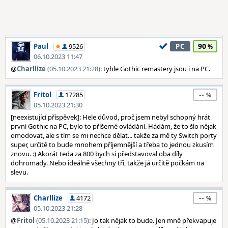
90
Paul
9526
PC
06.10.2023 11:47
@
Charllize
(05.10.2023 21:28)
: tyhle Gothic remastery jsou i na PC.
--
Fritol
17285
05.10.2023 21:30
[neexistující příspěvek]: Hele důvod, proč jsem nebyl schopný hrát
první Gothic na PC, bylo to příšerné ovládání. Hádám, že to šlo nějak
omodovat, ale s tím se mi nechce dělat... takže za mě ty Switch porty
super, určitě to bude mnohem příjemnější a třeba to jednou zkusím
znovu. :) Akorát teda za 800 bych si představoval oba díly
dohromady. Nebo ideálně všechny tři, takže já určitě počkám na
slevu.
--
Charllize
4172
05.10.2023 21:28
@
Fritol
(05.10.2023 21:15)
: Jo tak nějak to bude. Jen mně překvapuje