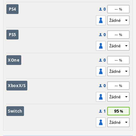
--
PS4
0
--
PS5
0
--
XOne
0
--
XboxX/S
0
95
Switch
1