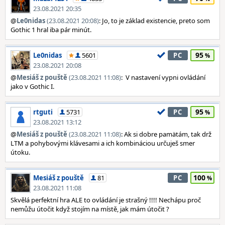
23.08.2021 20:35
@
Le0nidas
(23.08.2021 20:08)
: Jo, to je základ existencie, preto som
Gothic 1 hral iba pár minút.
95
Le0nidas
5601
PC
23.08.2021 20:08
@
Mesiáš z pouště
(23.08.2021 11:08)
: V nastavení vypni ovládání
jako v Gothic I.
95
rtguti
5731
PC
23.08.2021 13:12
@
Mesiáš z pouště
(23.08.2021 11:08)
: Ak si dobre pamätám, tak drž
LTM a pohybovými klávesami a ich kombináciou určuješ smer
útoku.
100
Mesiáš z pouště
81
PC
23.08.2021 11:08
Skvělá perfektní hra ALE to ovládání je strašný !!!! Nechápu proč
nemůžu útočit když stojím na místě, jak mám útočit ?