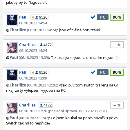
jakoby by to "lagovalo".
90
Paul
9526
PC
06.10.2023 14:54
@
Charllize
(06.10.2023 14:24)
: jsou oficiálně potvrzený.
--
Charllize
4172
06.10.2023 14:24
@
Paul
(06.10.2023 13:09)
: Tak psal jsi ze jsou, a oni zatím nejsou :)
90
Paul
9526
PC
06.10.2023 13:09
@
Charllize
(06.10.2023 12:26)
: však jo, v tom switch traileru na G1
říkaj, že ty vylepšení vyjdou i na PC.
--
Charllize
4172
06.10.2023 12:26 (poslední úprava 06.10.2023 12:31)
@
Paul
(06.10.2023 11:47)
: Co jsem koukal na porovnávačku pc vs
Switch tak mi to nepřijde?