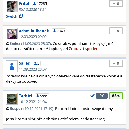
--
Fritol
17285
05.10.2023 18:14
Switch
--
adam.kulhanek
7349
12.09.2023 09:02
@
Sailes
(11.09.2023 23:07)
: Co si tak vzpomínám, tak bys jej měl
dostat na začátku druhé kapitoly od
.
--
Sailes
2
11.09.2023 23:07
Zdravím kde najdu klíč abych otevřel dveře do trestanecké kolonie a
děkuji za odpověď
85
Tarhiel
5999
PC
10.12.2021 21:04
@
Bosper
(10.12.2021 17:19)
: Potom kľudne postni svoje dojmy.
Ja sa k tomu skôr, nže dohrám Pathfindera, nedostanem :)