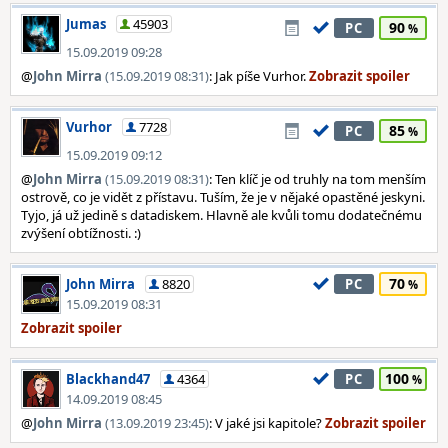
Jumas
45903
90
PC
15.09.2019 09:28
@
John Mirra
(15.09.2019 08:31)
: Jak píše Vurhor.
Vurhor
7728
85
PC
15.09.2019 09:12
@
John Mirra
(15.09.2019 08:31)
: Ten klíč je od truhly na tom menším
ostrově, co je vidět z přístavu. Tuším, že je v nějaké opastěné jeskyni.
Tyjo, já už jedině s datadiskem. Hlavně ale kvůli tomu dodatečnému
zvýšení obtížnosti. :)
70
John Mirra
8820
PC
15.09.2019 08:31
100
Blackhand47
4364
PC
14.09.2019 08:45
@
John Mirra
(13.09.2019 23:45)
: V jaké jsi kapitole?