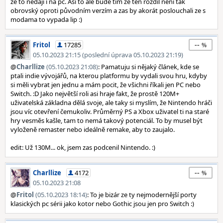
ze to nedají i na pc. Asi to ale bude tím ze ten rozdíl není tak
obrovský oproti původním verzím a zas by akorát poslouchali ze s
modama to vypada lip :)
--
Fritol
17285
05.10.2023 21:15 (poslední úprava 05.10.2023 21:19)
@
Charllize
(05.10.2023 21:08)
: Pamatuju si nějaký článek, kde se
ptali indie vývojářů, na kterou platformu by vydali svou hru, kdyby
si měli vybrat jen jednu a mám pocit, že všichni říkali jen PC nebo
Switch. :D Jako největší roli asi hraje fakt, že prostě 120M+
uživatelská základna dělá svoje, ale taky si myslím, že Nintendo hráči
jsou víc otevření čemukoliv. Průměrný PS a Xbox uživatel ti na staré
hry vesměs kašle, tam to nemá takový potenciál. To by musel být
vyloženě remaster nebo ideálně remake, aby to zaujalo.
edit: Už 130M... ok, jsem zas podcenil Nintendo. :)
--
Charllize
4172
05.10.2023 21:08
@
Fritol
(05.10.2023 18:14)
: To je bizár ze ty nejmodernější porty
klasických pc sérii jako kotor nebo Gothic jsou jen pro Switch :)