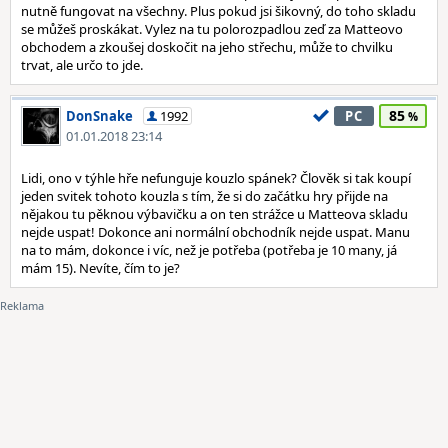
nutně fungovat na všechny. Plus pokud jsi šikovný, do toho skladu
se můžeš proskákat. Vylez na tu polorozpadlou zeď za Matteovo
obchodem a zkoušej doskočit na jeho střechu, může to chvilku
trvat, ale určo to jde.
85
DonSnake
1992
PC
01.01.2018 23:14
Lidi, ono v týhle hře nefunguje kouzlo spánek? Člověk si tak koupí
jeden svitek tohoto kouzla s tím, že si do začátku hry přijde na
nějakou tu pěknou výbavičku a on ten strážce u Matteova skladu
nejde uspat! Dokonce ani normální obchodník nejde uspat. Manu
na to mám, dokonce i víc, než je potřeba (potřeba je 10 many, já
mám 15). Nevíte, čím to je?