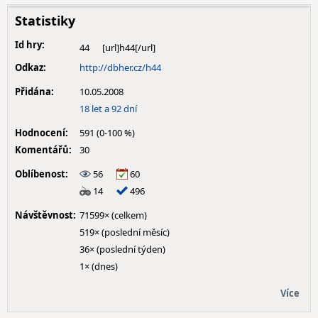
Statistiky
Id hry:
44
Odkaz:
http://dbher.cz/h44
Přidána:
10.05.2008
18 let a 92 dní
Hodnocení:
591 (0-100 %)
Komentářů:
30
Oblíbenost:
56
60
14
496
Návštěvnost:
71599× (celkem)
519× (poslední měsíc)
36× (poslední týden)
1× (dnes)
Více