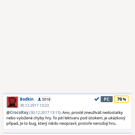
70
Bodkin
5018
PC
30.12.2017 13:23
@
CrocoRay
(30.12.2017 13:15)
: Ano, prostě zneužíváš nedostatky
nebo vyložené chyby hry. To pití lektvaru pod útokem, je ukázkový
případ. Je to bug, který nikdo neopravil, protoře nerozbijí hru.