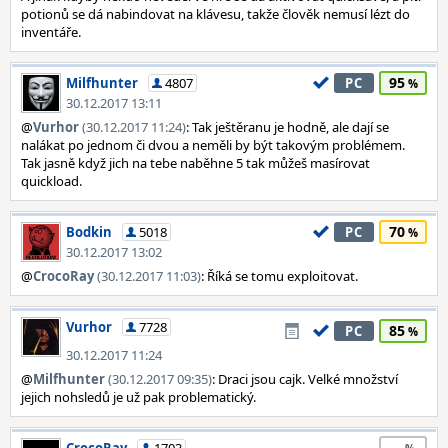
potionů se dá nabindovat na klávesu, takže člověk nemusí lézt do
inventáře.
95
Milfhunter
4807
PC
30.12.2017 13:11
@
Vurhor
(30.12.2017 11:24)
: Tak ještěranu je hodně, ale dají se
nalákat po jednom či dvou a neměli by být takovým problémem.
Tak jasně když jich na tebe naběhne 5 tak můžeš masírovat
quickload.
70
Bodkin
5018
PC
30.12.2017 13:02
@
CrocoRay
(30.12.2017 11:03)
: Říká se tomu exploitovat.
Vurhor
7728
85
PC
30.12.2017 11:24
@
Milfhunter
(30.12.2017 09:35)
: Draci jsou cajk. Velké množství
jejich nohsledů je už pak problematický.
--