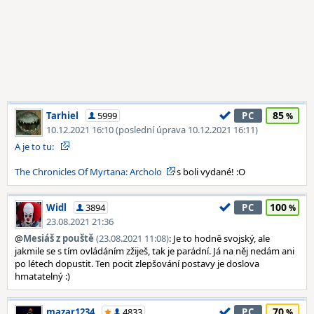
85
Tarhiel
5999
PC
10.12.2021 16:10 (poslední úprava 10.12.2021 16:11)
A je to tu:
The Chronicles Of Myrtana: Archolo
s boli vydané! :O
100
Widl
3894
PC
23.08.2021 21:36
@
Mesiáš z pouště
(23.08.2021 11:08)
: Je to hodně svojský, ale
jakmile se s tím ovládáním zžiješ, tak je parádní. Já na něj nedám ani
po létech dopustit. Ten pocit zlepšování postavy je doslova
hmatatelný :)
70
mazar1234
4833
PC