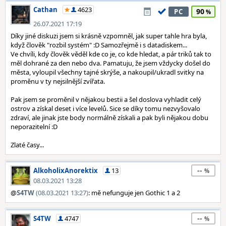
Cathan
4623
90
PC
26.07.2021 17:19
Díky jiné diskuzi jsem si krásně vzpomněl, jak super tahle hra byla,
když člověk "rozbil systém" :D Samozřejmě i s datadiskem...
Ve chvíli, kdy člověk věděl kde co je, co kde hledat, a pár triků tak to
měl dohrané za den nebo dva. Pamatuju, že jsem vždycky došel do
města, vyloupil všechny tajné skrýše, a nakoupil/ukradl svitky na
proměnu v ty nejsilnější zvířata.
Pak jsem se proměnil v nějakou bestii a šel doslova vyhladit celý
ostrov a získal deset i více levelů. Sice se díky tomu nezvyšovalo
zdraví, ale jinak jste body normálně získali a pak byli nějakou dobu
neporazitelní :D
Zlaté časy...
--
AlkoholixAnorektix
13
08.03.2021 13:28
@
S4TW
(08.03.2021 13:27)
: mě nefunguje jen Gothic 1 a 2
--
S4TW
4747