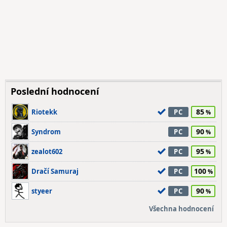
Poslední hodnocení
85
Riotekk
PC
90
Syndrom
PC
95
zealot602
PC
100
Dračí Samuraj
PC
90
styeer
PC
Všechna hodnocení