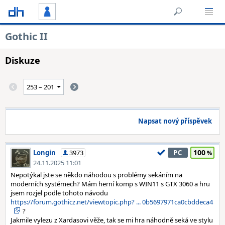
Gothic II
Diskuze
Napsat nový příspěvek
100
Longin
3973
PC
24.11.2025 11:01
Nepotýkal jste se někdo náhodou s problémy sekáním na
moderních systémech? Mám herní komp s WIN11 s GTX 3060 a hru
jsem rozjel podle tohoto návodu
https://forum.gothicz.net/viewtopic.php? ... 0b5697971ca0cbddeca4
?
Jakmile vylezu z Xardasovi věže, tak se mi hra náhodně seká ve stylu