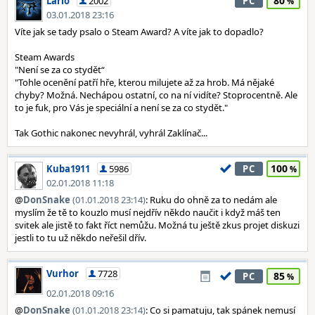
80
Lario
2002
PC
03.01.2018 23:16
Víte jak se tady psalo o Steam Award? A víte jak to dopadlo?
Steam Awards
"Není se za co stydět“
"Tohle ocenění patří hře, kterou milujete až za hrob. Má nějaké
chyby? Možná. Nechápou ostatní, co na ní vidíte? Stoprocentně. Ale
to je fuk, pro Vás je speciální a není se za co stydět."
Tak Gothic nakonec nevyhrál, vyhrál Zaklínač...
100
Kuba1911
5986
PC
02.01.2018 11:18
@
DonSnake
(01.01.2018 23:14)
: Ruku do ohně za to nedám ale
myslím že tě to kouzlo musí nejdřív někdo naučit i když máš ten
svitek ale jistě to fakt říct nemůžu. Možná tu ještě zkus projet diskuzi
jestli to tu už někdo neřešil dřív.
Vurhor
7728
85
PC
02.01.2018 09:16
@
DonSnake
(01.01.2018 23:14)
: Co si pamatuju, tak spánek nemusí