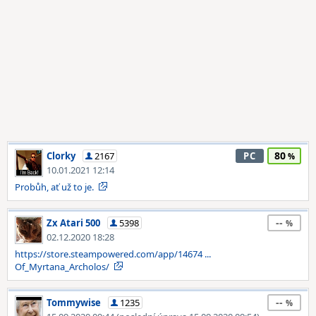
80
Clorky
2167
PC
10.01.2021 12:14
Probůh, ať už to je.
--
Zx Atari 500
5398
02.12.2020 18:28
https://store.steampowered.com/app/14674 ...
Of_Myrtana_Archolos/
--
Tommywise
1235