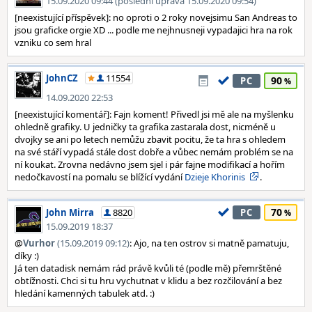
15.09.2020 09:44 (poslední úprava 15.09.2020 09:54)
[neexistující příspěvek]: no oproti o 2 roky novejsimu San Andreas to
jsou graficke orgie XD ... podle me nejhnusneji vypadajici hra na rok
vzniku co sem hral
JohnCZ
11554
90
PC
14.09.2020 22:53
[neexistující komentář]: Fajn koment! Přivedl jsi mě ale na myšlenku
ohledně grafiky. U jedničky ta grafika zastarala dost, nicméně u
dvojky se ani po letech nemůžu zbavit pocitu, že ta hra s ohledem
na své stáří vypadá stále dost dobře a vůbec nemám problém se na
ní koukat. Zrovna nedávno jsem sjel i pár fajne modifikací a hořím
nedočkavostí na pomalu se blížící vydání
Dzieje Khorinis
.
70
John Mirra
8820
PC
15.09.2019 18:37
@
Vurhor
(15.09.2019 09:12)
: Ajo, na ten ostrov si matně pamatuju,
díky :)
Já ten datadisk nemám rád právě kvůli té (podle mě) přemrštěné
obtížnosti. Chci si tu hru vychutnat v klidu a bez rozčilování a bez
hledání kamenných tabulek atd. :)