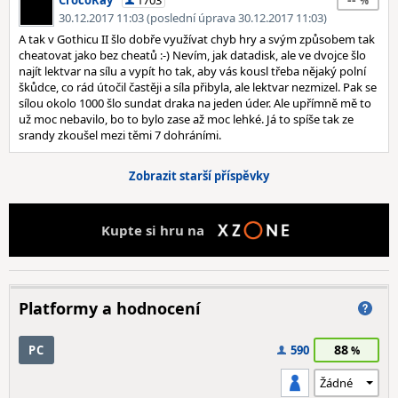
CrocoRay
1703
30.12.2017 11:03 (poslední úprava 30.12.2017 11:03)
A tak v Gothicu II šlo dobře využívat chyb hry a svým způsobem tak
cheatovat jako bez cheatů :-) Nevím, jak datadisk, ale ve dvojce šlo
najít lektvar na sílu a vypít ho tak, aby vás kousl třeba nějaký polní
škůdce, co rád útočil častěji a síla přibyla, ale lektvar nezmizel. Pak se
sílou okolo 1000 šlo sundat draka na jeden úder. Ale upřímně mě to
už moc nebavilo, bo to bylo zase až moc lehké. Já to spíše tak ze
srandy zkoušel mezi těmi 7 dohráními.
Zobrazit starší příspěvky
Kupte si hru na
Platformy a hodnocení
88
PC
590