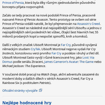
Prince of Persia
, která byla díky různým zjednodušením původního
konceptu přijata rozporuplně.
Začalo se tedy pracovat na nové podobě Prince of Persia, pracovně
nazvané
Prince of Persia: Assassin
. Tento prototyp se ovšem od série
Prince of Persia vzdálil natolik, že byl přejmenován na
Assassin's Creed
.
Assassin's Creed se následně stal nejúspěšnější sérií Ubisoftu a jednou z
nejúspěšnějších sérií posledních let vůbec, čítající šest hlavních her, 55
milionů prodaných kopií a nespočet spinoffů, knih a komiksů.
Další z velkých značek Ubisoft Montreal je
Far Cry
, původně vyvíjená
německým studiem
CryTek
. Ubisoft Montreal nejprve vydali
Far Cry
Instincts
, konzolovou verzi prvního
Far Cry
a posléze i druhý a třetí díl.
Ubisoft Montreal často vyvíjí i různé licencované hry, jako
Lost: Via
Domus
podle seriálu Ztraceni,
James Cameron’s Avatar: The Game
nebo
Michael Jackson: The Experience
.
V současné době pracují na
Watch Dogs
, akční adventuře zasazené do
moderní doby a dalších dílech v sériích Assassin's Creed, Far Cry a
Rainbow Six (s podtitulem
Patriots
).
Oficiální stránky vývojáře
Nejlépe hodnocené hry