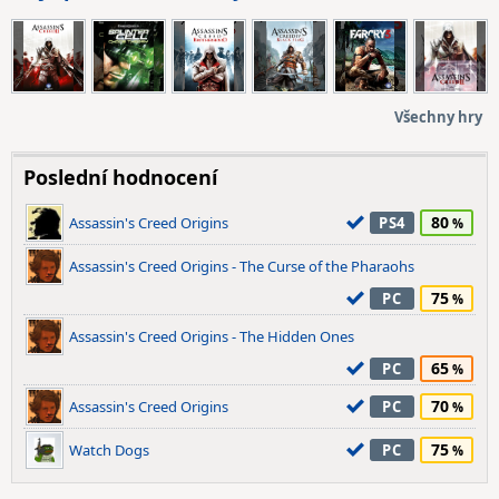
Všechny hry
Poslední hodnocení
80
Assassin's Creed Origins
PS4
Assassin's Creed Origins - The Curse of the Pharaohs
75
PC
Assassin's Creed Origins - The Hidden Ones
65
PC
70
Assassin's Creed Origins
PC
75
Watch Dogs
PC