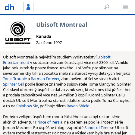
Ubisoft Montreal
Kanada
Založeno 1997
Ubisoft Montreal je největším studiem vydavatelství
Ubisoft
Entertainment
v součastnosti zaměstnávající více než 2300 lidí. Vzniklo
jako pokus tehdy pouze francouzského Ubi Softu proniknout na
severoamerický trh a zpočátku mělo na starost vývoj dětských her jako
Tonic Trouble
a
Batman Forever
, zlom ovšem přišel se stealth akcí
Splinter Cell
podle licence známého spisovatele Toma Clancyho. Splinter
Cell slavil ohromný úspěch a dal za vznik sérii, která dnes čítá již šest her
a prodala celosvětově více než 24 milionů kopií. Kromě Splinter Cellu
dostali Ubisoft Montreal na starost i další značku podle Toma Clancyho,
a to na
Rainbow Six
, počínaje dílem
Raven Shield
.
Druhým velkým úspěchem montréálského studia byl restart série
akčních adventur
Prince of Persia
, na kterém se podílel i "otec" série
Jordan Mechner. Po úspěšné trilogii započaté
Sands of Time
se Ubisoft
ovšem rozhodl restartovat PoP znovu a výsledkem byla hra zvaná jen