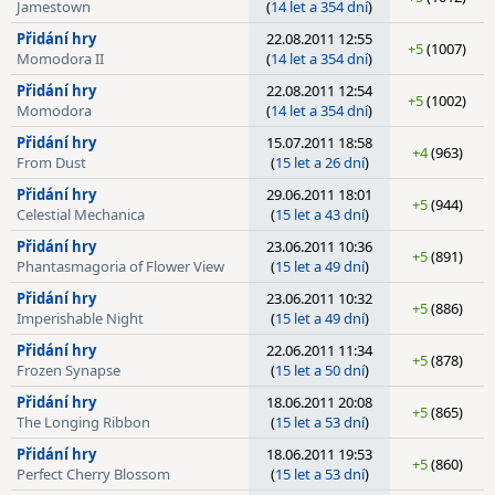
Jamestown
(
14 let a 354 dní
)
Přidání hry
22.08.2011 12:55
+5
(1007)
Momodora II
(
14 let a 354 dní
)
Přidání hry
22.08.2011 12:54
+5
(1002)
Momodora
(
14 let a 354 dní
)
Přidání hry
15.07.2011 18:58
+4
(963)
From Dust
(
15 let a 26 dní
)
Přidání hry
29.06.2011 18:01
+5
(944)
Celestial Mechanica
(
15 let a 43 dní
)
Přidání hry
23.06.2011 10:36
+5
(891)
Phantasmagoria of Flower View
(
15 let a 49 dní
)
Přidání hry
23.06.2011 10:32
+5
(886)
Imperishable Night
(
15 let a 49 dní
)
Přidání hry
22.06.2011 11:34
+5
(878)
Frozen Synapse
(
15 let a 50 dní
)
Přidání hry
18.06.2011 20:08
+5
(865)
The Longing Ribbon
(
15 let a 53 dní
)
Přidání hry
18.06.2011 19:53
+5
(860)
Perfect Cherry Blossom
(
15 let a 53 dní
)