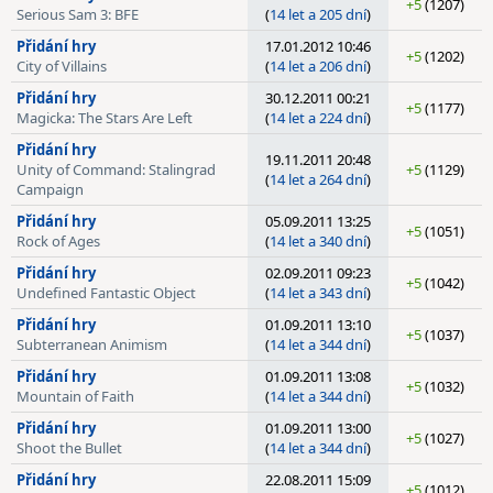
+5
(1207)
Serious Sam 3: BFE
(
14 let a 205 dní
)
Přidání hry
17.01.2012 10:46
+5
(1202)
City of Villains
(
14 let a 206 dní
)
Přidání hry
30.12.2011 00:21
+5
(1177)
Magicka: The Stars Are Left
(
14 let a 224 dní
)
Přidání hry
19.11.2011 20:48
Unity of Command: Stalingrad
+5
(1129)
(
14 let a 264 dní
)
Campaign
Přidání hry
05.09.2011 13:25
+5
(1051)
Rock of Ages
(
14 let a 340 dní
)
Přidání hry
02.09.2011 09:23
+5
(1042)
Undefined Fantastic Object
(
14 let a 343 dní
)
Přidání hry
01.09.2011 13:10
+5
(1037)
Subterranean Animism
(
14 let a 344 dní
)
Přidání hry
01.09.2011 13:08
+5
(1032)
Mountain of Faith
(
14 let a 344 dní
)
Přidání hry
01.09.2011 13:00
+5
(1027)
Shoot the Bullet
(
14 let a 344 dní
)
Přidání hry
22.08.2011 15:09
+5
(1012)