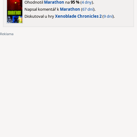
Ohodnotil
Marathon
na
95 %
(
4 dny
).
Napsal komentář k
Marathon
(
67 dní
).
Diskutoval u hry
Xenoblade Chronicles 2
(
9 dní
).