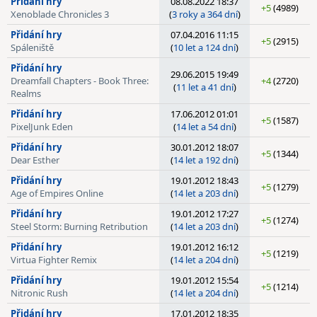
Přidání hry
08.08.2022 18:37
+5
(4989)
Xenoblade Chronicles 3
(
3 roky a 364 dní
)
Přidání hry
07.04.2016 11:15
+5
(2915)
Spáleniště
(
10 let a 124 dní
)
Přidání hry
29.06.2015 19:49
Dreamfall Chapters - Book Three:
+4
(2720)
(
11 let a 41 dní
)
Realms
Přidání hry
17.06.2012 01:01
+5
(1587)
PixelJunk Eden
(
14 let a 54 dní
)
Přidání hry
30.01.2012 18:07
+5
(1344)
Dear Esther
(
14 let a 192 dní
)
Přidání hry
19.01.2012 18:43
+5
(1279)
Age of Empires Online
(
14 let a 203 dní
)
Přidání hry
19.01.2012 17:27
+5
(1274)
Steel Storm: Burning Retribution
(
14 let a 203 dní
)
Přidání hry
19.01.2012 16:12
+5
(1219)
Virtua Fighter Remix
(
14 let a 204 dní
)
Přidání hry
19.01.2012 15:54
+5
(1214)
Nitronic Rush
(
14 let a 204 dní
)
Přidání hry
17.01.2012 18:35