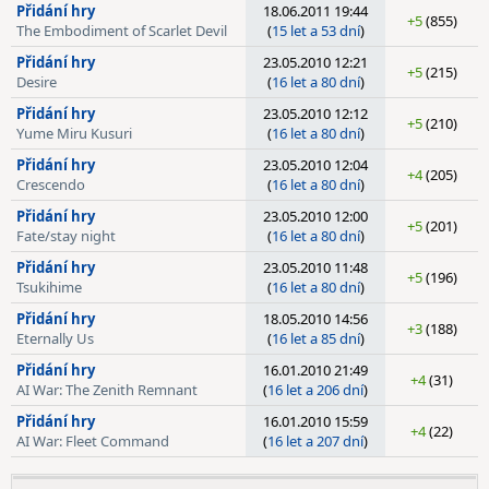
Přidání hry
18.06.2011 19:44
+5
(855)
The Embodiment of Scarlet Devil
(
15 let a 53 dní
)
Přidání hry
23.05.2010 12:21
+5
(215)
Desire
(
16 let a 80 dní
)
Přidání hry
23.05.2010 12:12
+5
(210)
Yume Miru Kusuri
(
16 let a 80 dní
)
Přidání hry
23.05.2010 12:04
+4
(205)
Crescendo
(
16 let a 80 dní
)
Přidání hry
23.05.2010 12:00
+5
(201)
Fate/stay night
(
16 let a 80 dní
)
Přidání hry
23.05.2010 11:48
+5
(196)
Tsukihime
(
16 let a 80 dní
)
Přidání hry
18.05.2010 14:56
+3
(188)
Eternally Us
(
16 let a 85 dní
)
Přidání hry
16.01.2010 21:49
+4
(31)
AI War: The Zenith Remnant
(
16 let a 206 dní
)
Přidání hry
16.01.2010 15:59
+4
(22)
AI War: Fleet Command
(
16 let a 207 dní
)