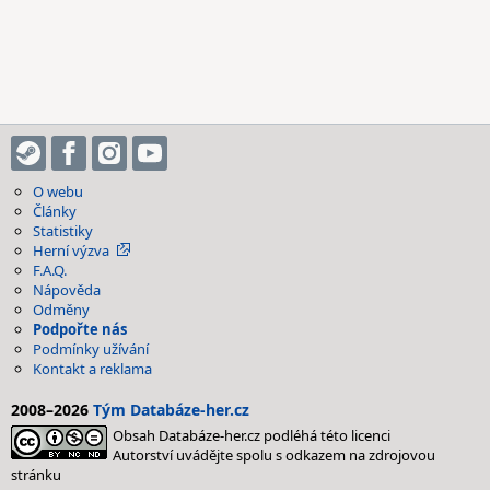
O webu
Články
Statistiky
Herní výzva
F.A.Q.
Nápověda
Odměny
Podpořte nás
Podmínky užívání
Kontakt a reklama
2008–2026
Tým Databáze-her.cz
Obsah Databáze-her.cz podléhá této licenci
Autorství uvádějte spolu s odkazem na zdrojovou
stránku