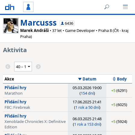
Marcusss
6436
Marek Andráši
• 37 let • Game Developer • Praha 8 (ČR - kraj
Praha)
Aktivita
Akce
Datum
Body
Přidání hry
05.03.2026 19:00
+5
(6291)
Marathon
(
154 dní
)
Přidání hry
17.06.2025 21:41
+5
(6025)
FBC: Firebreak
(
1 rok a 50 dní
)
Přidání hry
06.03.2025 21:48
Xenoblade Chronicles X: Definitive
+5
(5924)
(
1 rok a 153 dní
)
Edition