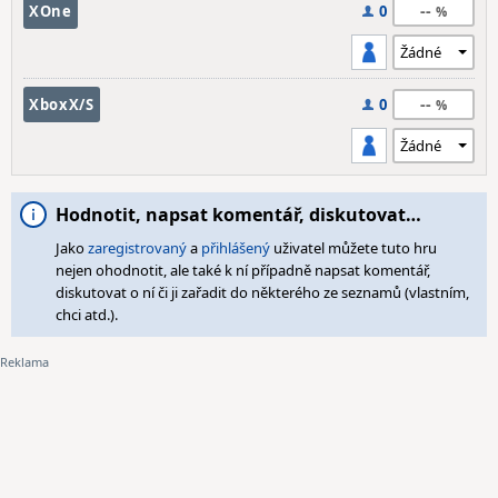
--
XOne
0
--
XboxX/S
0
Hodnotit, napsat komentář, diskutovat…
Jako
zaregistrovaný
a
přihlášený
uživatel můžete tuto hru
nejen ohodnotit, ale také k ní případně napsat komentář,
diskutovat o ní či ji zařadit do některého ze seznamů (vlastním,
chci atd.).