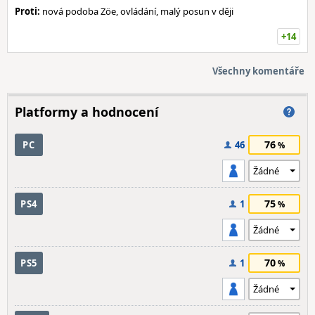
Proti:
nová podoba Zöe, ovládání, malý posun v ději
+14
Všechny komentáře
Platformy a hodnocení
76
PC
46
75
PS4
1
70
PS5
1