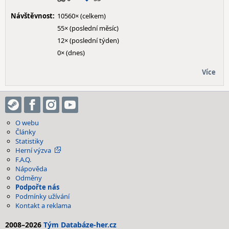
Návštěvnost:
10560× (celkem)
55× (poslední měsíc)
12× (poslední týden)
0× (dnes)
Více
O webu
Články
Statistiky
Herní výzva
F.A.Q.
Nápověda
Odměny
Podpořte nás
Podmínky užívání
Kontakt a reklama
2008–2026
Tým Databáze-her.cz