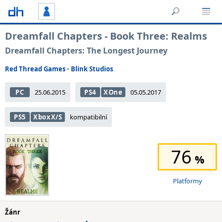
Dreamfall Chapters - Book Three: Realms
Dreamfall Chapters: The Longest Journey
Red Thread Games
•
Blink Studios
PC
25.06.2015
PS4
XOne
05.05.2017
PS5
XboxX/S
kompatibilní
76
Platformy
Žánr