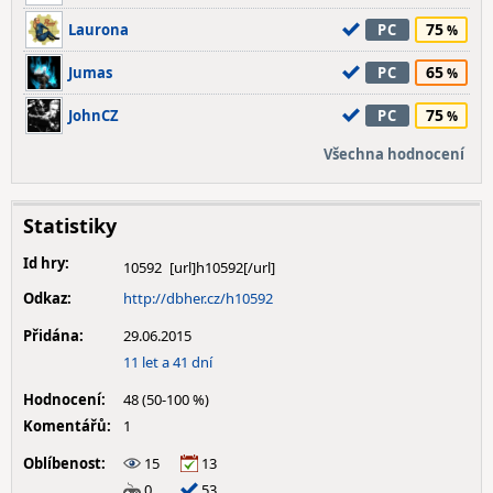
75
Laurona
PC
65
Jumas
PC
75
JohnCZ
PC
Všechna hodnocení
Statistiky
Id hry:
10592
Odkaz:
http://dbher.cz/h10592
Přidána:
29.06.2015
11 let a 41 dní
Hodnocení:
48 (50-100 %)
Komentářů:
1
Oblíbenost:
15
13
0
53