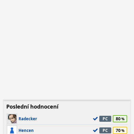
Poslední hodnocení
80
Radecker
PC
70
Hencen
PC