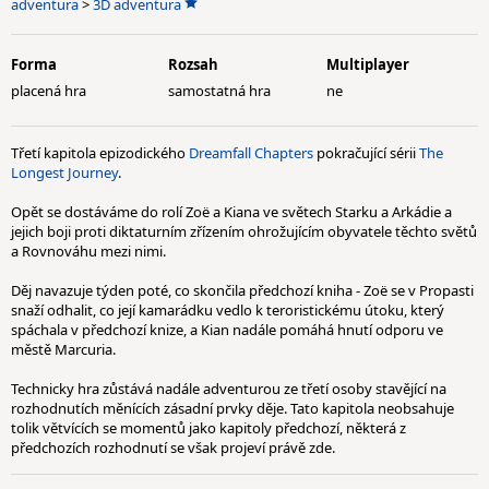
adventura
>
3D adventura
Forma
Rozsah
Multiplayer
placená hra
samostatná hra
ne
Třetí kapitola epizodického
Dreamfall Chapters
pokračující sérii
The
Longest Journey
.
Opět se dostáváme do rolí Zoë a Kiana ve světech Starku a Arkádie a
jejich boji proti diktaturním zřízením ohrožujícím obyvatele těchto světů
a Rovnováhu mezi nimi.
Děj navazuje týden poté, co skončila předchozí kniha - Zoë se v Propasti
snaží odhalit, co její kamarádku vedlo k teroristickému útoku, který
spáchala v předchozí knize, a Kian nadále pomáhá hnutí odporu ve
městě Marcuria.
Technicky hra zůstává nadále adventurou ze třetí osoby stavějící na
rozhodnutích měnících zásadní prvky děje. Tato kapitola neobsahuje
tolik větvících se momentů jako kapitoly předchozí, některá z
předchozích rozhodnutí se však projeví právě zde.