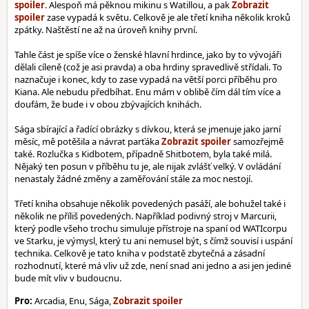
. Alespoň má pěknou mikinu s Watillou, a pak
zase vypadá k světu. Celkově je ale třetí kniha několik kroků
zpátky. Naštěstí ne až na úroveň knihy první.
Tahle část je spíše více o ženské hlavní hrdince, jako by to vývojáři
dělali cíleně (což je asi pravda) a oba hrdiny spravedlivě střídali. To
naznačuje i konec, kdy to zase vypadá na větší porci příběhu pro
Kiana. Ale nebudu předbíhat. Enu mám v oblibě čím dál tím více a
doufám, že bude i v obou zbývajících knihách.
Sága sbírající a řadící obrázky s dívkou, která se jmenuje jako jarní
měsíc, mě potěšila a návrat parťáka
samozřejmě
také. Rozlučka s Kidbotem, případně Shitbotem, byla také milá.
Nějaký ten posun v příběhu tu je, ale nijak zvlášť velký. V ovládání
nenastaly žádné změny a zaměřování stále za moc nestojí.
Třetí kniha obsahuje několik povedených pasáží, ale bohužel také i
několik ne příliš povedených. Například podivný stroj v Marcurii,
který podle všeho trochu simuluje přístroje na spaní od WATIcorpu
ve Starku, je výmysl, který tu ani nemusel být, s čímž souvisí i uspání
technika. Celkově je tato kniha v podstatě zbytečná a zásadní
rozhodnutí, které má vliv už zde, není snad ani jedno a asi jen jediné
bude mít vliv v budoucnu.
Pro:
Arcadia, Enu, Sága,