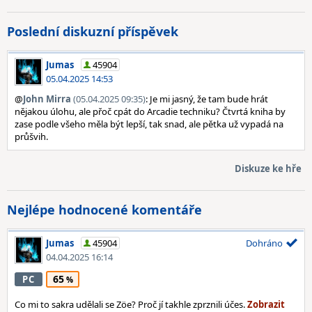
Poslední diskuzní příspěvek
Jumas
45904
05.04.2025 14:53
@
John Mirra
(05.04.2025 09:35)
: Je mi jasný, že tam bude hrát
nějakou úlohu, ale přoč cpát do Arcadie techniku? Čtvrtá kniha by
zase podle všeho měla být lepší, tak snad, ale pětka už vypadá na
průšvih.
Diskuze ke hře
Nejlépe hodnocené komentáře
Jumas
45904
Dohráno
04.04.2025 16:14
65
PC
Co mi to sakra udělali se Zöe? Proč jí takhle zprznili účes.